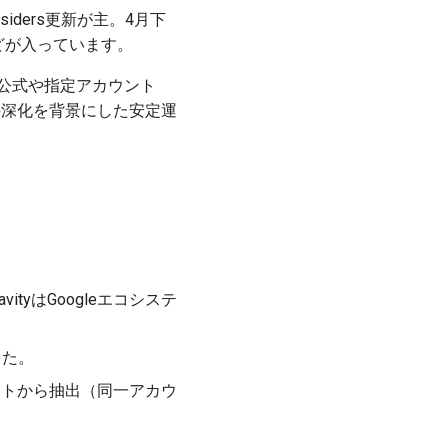
iders更新が主。4月下
などが入っています。
公式や指定アカウント
統合の深化を背景にした安定運
vityはGoogleエコシステ
した。
サイトから抽出（同一アカウ