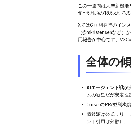
この一週間は大型新機能
旬〜5月頭の18.5.x
XではC++開発時のイ
（@mkristensen
用報告が中心です。VSC
全体の
AIエージェント戦
が激
ムの新星だが安定性
CursorのPR/
情報源は公式リリース
ント引用は分散）。