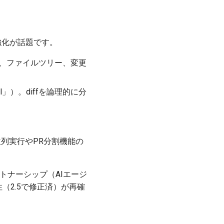
強化が話題です。
、ファイルツリー、変更
l」）。diffを論理的に分
並列実行やPR分割機能の
合パートナーシップ（AIエージ
性（2.5で修正済）が再確