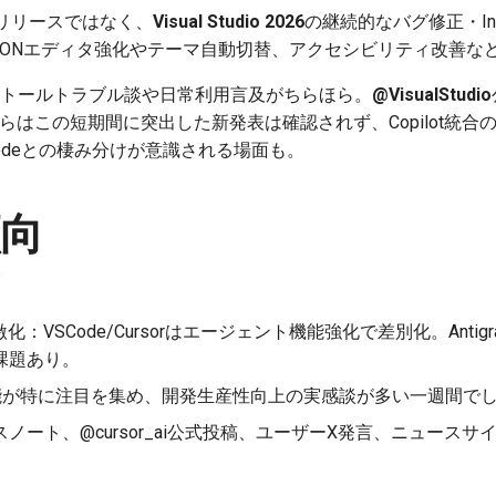
リリースではなく、
Visual Studio 2026
の継続的なバグ修正・Ins
系でJSONエディタ強化やテーマ自動切替、アクセシビリティ改善
ンストールトラブル談や日常利用言及がちらほら。
@VisualStudio
など）からはこの短期間に突出した新発表は確認されず、Copilot
odeとの棲み分けが意識される場面も。
傾向
化：VSCode/Cursorはエージェント機能強化で差別化。Antigra
課題あり。
並列機能が特に注目を集め、開発生産性向上の実感談が多い一週間で
ノート、@cursor_ai公式投稿、ユーザーX発言、ニュース