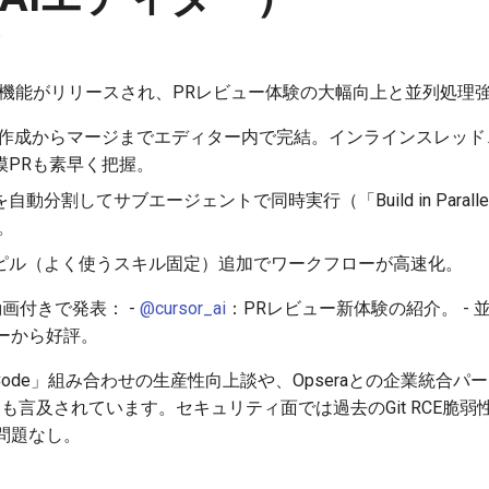
機能がリリースされ、PRレビュー体験の大幅向上と並列処理
作成からマージまでエディター内で完結。インラインスレッド
模PRも素早く把握。
自動分割してサブエージェントで同時実行（「Build in Paralle
。
ピル（よく使うスキル固定）追加でワークフローが高速化。
画付きで発表： -
@cursor_ai
：PRレビュー新体験の紹介。 - 
ーから好評。
laude Code」組み合わせの生産性向上談や、Opseraとの企業統
）も言及されています。セキュリティ面では過去のGit RCE脆弱
問題なし。