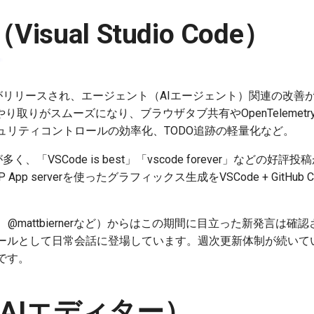
Visual Studio Code）
がリリースされ、エージェント（AIエージェント）関連の改善
やり取りがスムーズになり、ブラウザタブ共有やOpenTelemetr
ュリティコントロールの効率化、TODO追跡の軽量化など。
、「VSCode is best」「vscode forever」などの
App serverを使ったグラフィックス生成をVSCode + GitHub Cop
、@mattbiernerなど）からはこの期間に目立った新発言は
ールとして日常会話に登場しています。週次更新体制が続いて
です。
r（AIエディター）