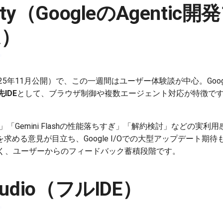
avity（GoogleのAgenti
ム）
年11月公開）で、この一週間はユーザー体験談が中心。GoogleのG
IDE
として、ブラウザ制御や複数エージェント対応が特徴で
ty一択」「Gemini Flashの性能落ちすぎ」「解約検討」などの
を求める意見が目立ち、Google I/Oでの大型アップデート期
く、ユーザーからのフィードバック蓄積段階です。
Studio（フルIDE）