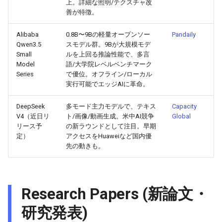
上。詳細な照明/テクスチャ改
2025-11-27
2026-06-12
2025-11-27
2026-06-09
2025-11-27
2026-06-10
2025-11-27
2026-06-12
2026-06-06
善が特徴。
2025-11-26
2026-06-11
2025-11-26
2026-06-08
2025-11-26
2026-06-09
2025-11-26
2026-06-11
2026-06-05
Alibaba
0.8B〜9Bの軽量オープンソー
Pandaily
Qwen3.5
スモデル群。9Bが大規模モデ
2025-11-25
2026-06-10
2025-11-25
2026-06-07
2025-11-25
2026-06-07
2025-11-25
2026-06-10
2026-06-04
Small
ルを上回る推論性能で、多言
Model
語/大学院レベルベンチマーク
Series
で優位。オフライン/ローカル
2025-11-24
2026-06-09
2025-11-24
2026-06-06
2025-11-24
2026-06-06
2025-11-24
2026-06-09
2026-06-03
実行可能でエッジAIに革命。
2025-11-23
2026-06-08
2025-11-23
2026-06-05
2025-11-23
2026-06-05
2025-11-23
2026-06-08
2026-06-02
DeepSeek
多モード主力モデルで、テキス
Capacity
V4（近日リ
ト/画像/動画生成。米中AI競争
Global
2025-11-22
2026-06-07
2025-11-22
2026-06-04
2025-11-22
2026-06-04
2025-11-22
2026-06-07
2026-06-01
リース予
の新ラウンドとして注目。早期
定）
アクセスをHuaweiなど国内優
先の動きも。
2025-11-21
2026-06-06
2025-11-21
2026-06-03
2025-11-21
2026-06-03
2025-11-21
2026-06-06
2026-05-31
2025-11-20
2026-06-05
2025-11-20
2026-06-02
2025-11-20
2026-06-02
2025-11-20
2026-06-05
2026-05-30
Research Papers (新論文・
2025-11-19
2026-06-04
2025-11-19
2026-06-01
2025-11-19
2026-05-31
2025-11-19
2026-06-04
研究発表)