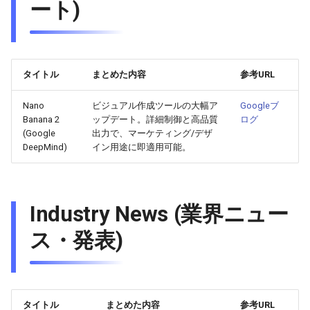
ート)
2025-10-30
2026-05-15
2025-10-30
2026-05-12
2025-10-30
2026-05-11
2025-10-30
2025-10-29
2026-05-14
2025-10-29
2026-05-11
2025-10-29
2026-05-10
2025-10-29
タイトル
まとめた内容
参考URL
2025-10-28
2026-05-13
2025-10-28
2026-05-10
2025-10-28
2026-05-09
2025-10-28
Nano
ビジュアル作成ツールの大幅ア
Googleブ
Banana 2
ップデート。詳細制御と高品質
ログ
2025-10-27
2026-05-12
2025-10-27
2026-05-09
2025-10-27
2026-05-08
2025-10-27
(Google
出力で、マーケティング/デザ
DeepMind)
イン用途に即適用可能。
2025-10-26
2026-05-11
2025-10-26
2026-05-08
2025-10-26
2026-05-07
2025-10-26
2025-10-25
2026-05-10
2025-10-25
2026-05-07
2025-10-25
2026-05-06
2025-10-25
Industry News (業界ニュー
2025-10-24
2026-05-09
2025-10-24
2026-05-06
2025-10-24
2026-05-05
2025-10-24
ス・発表)
2025-10-23
2026-05-08
2025-10-23
2026-05-05
2025-10-23
2026-05-04
2025-10-23
2025-10-22
2026-05-07
2025-10-22
2026-05-04
2025-10-22
2026-05-03
2025-10-22
タイトル
まとめた内容
参考URL