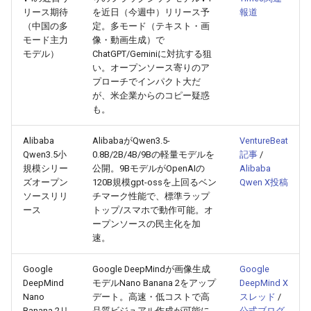
リース期待
を近日（今週中）リリース予
報道
2025-12-15
2026-07-01
2025-12-15
2026-03-22
2025-09-24
2026-03-22
2026-03-22
2026-06-30
2025-12-15
2026-03-22
2026-03-15
2026-06-30
2025-12-15
2026-03-22
2026-06-30
2026-06-28
（中国の多
定。多モード（テキスト・画
モード主力
像・動画生成）で
2025-12-14
2026-06-30
2025-12-14
2026-03-15
2025-09-21
2026-03-15
2026-03-15
2026-06-29
2025-12-14
2026-03-15
2026-03-08
2026-06-28
2025-12-14
2026-03-15
2026-06-29
2026-06-25
モデル）
ChatGPT/Geminiに対抗する狙
い。オープンソース寄りのア
プローチでインパクト大だ
2025-12-13
2026-06-29
2025-12-13
2026-03-08
2025-09-19
2026-03-08
2026-03-08
2026-06-28
2025-12-13
2026-03-08
2026-03-01
2026-06-26
2025-12-13
2026-03-08
2026-06-28
2026-06-24
が、米企業からのコピー疑惑
も。
2025-12-12
2026-06-28
2025-12-12
2026-03-01
2026-03-01
2026-03-01
2026-06-26
2025-12-12
2026-03-01
2026-02-22
2026-06-25
2025-12-12
2026-03-01
2026-06-27
2026-06-23
Alibaba
AlibabaがQwen3.5-
VentureBeat
2025-12-11
2026-06-26
2025-12-11
2026-02-22
2026-02-22
2026-02-22
2026-06-25
2025-12-11
2026-02-22
2026-02-15
2026-06-24
2025-12-11
2026-02-22
2026-06-26
2026-06-22
Qwen3.5小
0.8B/2B/4B/9Bの軽量モデルを
記事
/
規模シリー
公開。9BモデルがOpenAIの
Alibaba
ズオープン
120B規模gpt-ossを上回るベン
Qwen X投稿
2025-12-10
2026-06-25
2025-12-10
2026-02-15
2026-02-15
2026-02-15
2026-06-24
2025-12-10
2026-02-15
2026-02-08
2026-06-23
2025-12-10
2026-02-15
2026-06-25
2026-06-21
ソースリリ
チマーク性能で、標準ラップ
ース
トップ/スマホで動作可能。オ
2025-12-09
2026-06-24
2025-12-09
2026-02-08
2026-02-08
2026-02-08
2026-06-23
2025-12-09
2026-02-08
2026-02-01
2026-06-22
2025-12-09
2026-02-08
2026-06-24
2026-06-20
ープンソースの民主化を加
速。
2025-12-08
2026-06-23
2025-12-08
2026-02-01
2026-02-05
2026-02-01
2026-06-21
2025-12-08
2026-02-01
2026-01-25
2026-06-21
2025-12-08
2026-02-01
2026-06-23
2026-06-18
Google
Google DeepMindが画像生成
Google
DeepMind
モデルNano Banana 2をアップ
DeepMind X
2025-12-07
2026-06-22
2025-12-07
2026-01-25
2026-01-25
2026-06-20
2025-12-07
2026-01-25
2026-01-18
2026-06-20
2025-12-07
2026-01-25
2026-06-22
2026-06-17
Nano
デート。高速・低コストで高
スレッド
/
Banana 2リ
品質ビジュアル作成が可能に
公式ブログ