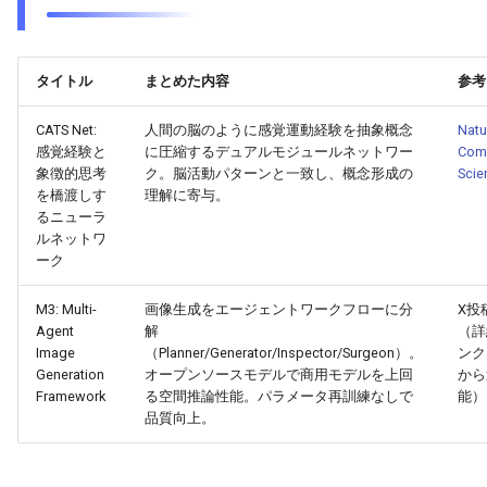
2025-11-18
2026-06-03
2025-11-18
2026-05-31
2025-11-18
2026-05-30
2025-11-18
2026-06-03
2025-11-17
2026-06-02
2025-11-17
2026-05-30
2025-11-17
2026-05-29
2025-11-17
2026-06-02
タイトル
まとめた内容
参考
2025-11-16
2026-06-01
2025-11-16
2026-05-29
2025-11-16
2026-05-28
2025-11-16
2026-06-01
CATS Net:
人間の脳のように感覚運動経験を抽象概念
Natu
感覚経験と
に圧縮するデュアルモジュールネットワー
Comp
2025-11-15
2026-05-31
2025-11-15
2026-05-28
2025-11-15
2026-05-27
2025-11-15
2026-05-31
象徴的思考
ク。脳活動パターンと一致し、概念形成の
Scie
を橋渡しす
理解に寄与。
2025-11-14
2026-05-30
2025-11-14
2026-05-27
2025-11-14
2026-05-26
2025-11-14
2026-05-30
るニューラ
ルネットワ
ーク
2025-11-13
2026-05-29
2025-11-13
2026-05-26
2025-11-13
2026-05-25
2025-11-13
2026-05-29
M3: Multi-
画像生成をエージェントワークフローに分
X投
2025-11-12
2026-05-28
2025-11-12
2026-05-25
2025-11-12
2026-05-24
2025-11-12
2026-05-28
Agent
解
（詳
Image
（Planner/Generator/Inspector/Surgeon）。
ンク
2025-11-11
2026-05-27
2025-11-11
2026-05-24
2025-11-11
2026-05-23
2025-11-11
2026-05-27
Generation
オープンソースモデルで商用モデルを上回
から
Framework
る空間推論性能。パラメータ再訓練なしで
能）
品質向上。
2025-11-10
2026-05-26
2025-11-10
2026-05-23
2025-11-10
2026-05-22
2025-11-10
2026-05-26
2025-11-09
2026-05-25
2025-11-09
2026-05-22
2025-11-09
2026-05-21
2025-11-09
2026-05-25