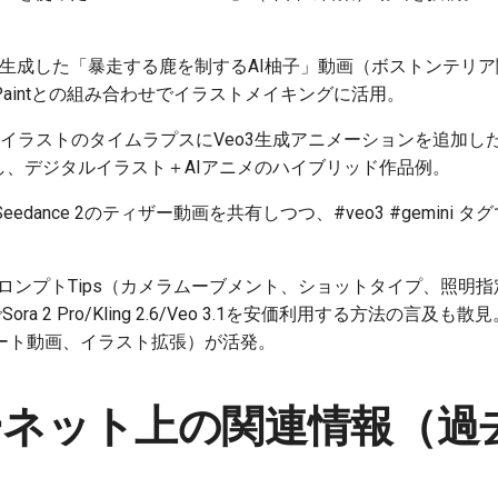
で生成した「暴走する鹿を制するAI柚子」動画（ボストンテリア関連）を
dio Paintとの組み合わせでイラストメイキングに活用。
イラストのタイムラプスにVeo3生成アニメーションを追加し
oで編集し、デジタルイラスト＋AIアニメのハイブリッド作品例。
Seedance 2のティザー動画を共有しつつ、#veo3 #gemini 
1のプロンプトTips（カメラムーブメント、ショットタイプ、照
でSora 2 Pro/Kling 2.6/Veo 3.1を安価利用する方法の
ート動画、イラスト拡張）が活発。
ネット上の関連情報（過去