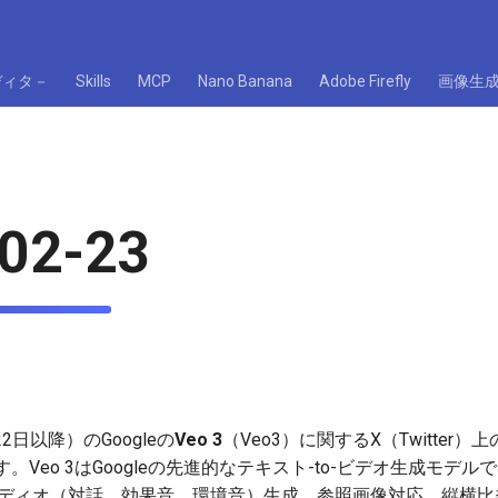
ディタ－
Skills
MCP
Nano Banana
Adobe Firefly
画像生
02-23
2日以降）のGoogleの
Veo 3
（Veo3）に関するX（Twitter
Veo 3はGoogleの先進的なテキスト-to-ビデオ生成モデルで、
ーディオ（対話、効果音、環境音）生成、参照画像対応、縦横比