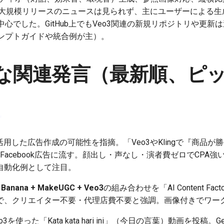
大規模リリースのニュースは見られず、主にユーザーによる生成
心でした。GitHub上でもVeo3関連の新規リポジトリや更新
ンプトガイドや統合例が主）。
な関連発言（最新順、ピ
を活用した広告作成の可能性を指摘。「Veo3やKlingで『商品
Facebook広告に流す。顔出し・声なし・演者費ゼロでCPA
自動化例として注目。
 Banana + MakeUGC + Veo3
の組み合わせを「AI Content F
で、クリエイター不要・代理店費不要と強調。画像付きでワー
o3を使った「Kata kata hari ini」（今日の言葉）動画を投稿