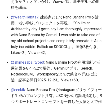
えるか？」と問いかけ。Views=15。新モデルへの期
待を議論。
2025-11-08
2026-05-24
2025-11-08
2026-05-24
2025-11-08
2026-05-20
2025-11-08
2026-05-24
@WealthHabits7
: 建築家としてNano Banana Proを活
2025-11-07
2026-05-23
2025-11-07
2026-05-23
2025-11-07
2026-05-19
2025-11-07
2026-05-23
用。老い学校プロジェクトを再現。「So I’m an
Architect by day. I gotta say I am thoroughly impressed
2025-11-06
2026-05-22
2025-11-06
2026-05-22
2025-11-06
2026-05-18
2025-11-06
2026-05-22
with Nano Banana by Gemini. I was able to take one of
my old school projects and completely recreate it. Ai is
2025-11-05
2026-05-21
2025-11-05
2026-05-21
2025-11-05
2026-05-17
2025-11-05
2026-05-21
truly incredible. Bullish on $GOOGL」。画像2枚付き、
Likes=2、Views=42。
2025-11-04
2026-05-20
2025-11-04
2026-05-20
2025-11-04
2026-05-16
2025-11-04
2026-05-20
@shimesaba_type0
: Nano Banana Proの利用場所と活
用範囲をGPT-5.2で要約。Geminiアプリ、Search、
2025-11-03
2026-05-19
2025-11-03
2026-05-19
2025-11-03
2026-05-15
2025-11-03
2026-05-18
NotebookLM、Workspaceなどでの統合を詳細に記
述。記事公開日2025-12-23。Views=60。
2025-11-02
2026-05-18
2025-11-02
2026-05-18
2025-11-02
2026-05-14
2025-11-02
@cenktk
: Nano Banana ProでInstagramグリッドフィー
2025-11-01
2026-05-17
2025-11-01
2026-05-17
2025-11-01
2026-05-13
2025-11-01
ド生成のプロンプト共有。JSON形式で詳細指定し、9
つのポートレートコンセプトを一貫した人物と犬で作
2025-10-31
2026-05-16
2025-10-31
2026-05-16
2025-10-31
2026-05-12
2025-10-31