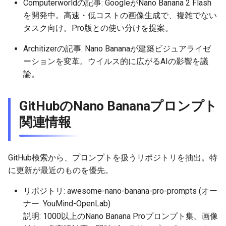
Computerworldの記事: GoogleがNano Banana 2 Flash
2025-10-12
2026-04-27
2025-10-12
2026-04-27
2025-10-12
2026-04-23
2025-10-12
を開発中。高速・低コストの画像生成で、複雑でない
タスク向け。Pro版との使い分けを提案。
2025-10-11
2026-04-26
2025-10-11
2026-04-26
2025-10-11
2026-04-22
2025-10-11
Architizerの記事: Nano Bananaが建築ビジュアライゼ
2025-10-10
2026-04-25
2025-10-10
2026-04-25
2025-10-10
2026-04-21
2025-10-10
ーションを変革。ウイルス的に広がるAIの影響を議
論。
2025-10-09
2026-04-24
2025-10-09
2026-04-24
2025-10-09
2026-04-20
2025-10-09
GitHubのNano Bananaプロンプト
2025-10-08
2026-04-23
2025-10-08
2026-04-23
2025-10-08
2026-04-19
2025-10-08
関連情報
2025-10-07
2026-04-22
2025-10-07
2026-04-22
2025-10-07
2026-04-18
2025-10-07
GitHub検索から、プロンプトを扱うリポジトリを抽出。特
2025-10-06
2026-04-21
2025-10-06
2026-04-21
2025-10-06
2026-04-17
2025-10-06
に更新が最近のものを優先。
2025-10-05
2026-04-20
2025-10-05
2026-04-20
2025-10-05
2026-04-16
2025-10-05
リポジトリ: awesome-nano-banana-pro-prompts (オー
ナー: YouMind-OpenLab)
2025-10-04
2026-04-19
2025-10-04
2026-04-19
2025-10-04
2026-04-15
2025-10-04
説明: 1000以上のNano Banana Proプロンプト集。画像