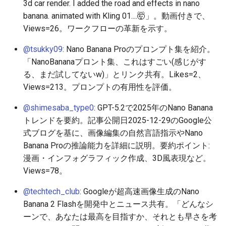
2025-11-18
2026-06-03
2025-11-18
2026-06-03
2025-11-18
2026-05-30
2025-11-18
2026-06-03
3d car render. I added the road and effects in nano
banana. animated with Kling 01....🤯」。動画付きで、
2025-11-17
2026-06-02
2025-11-17
2026-06-02
2025-11-17
2026-05-29
2025-11-17
2026-06-02
Views=26。ワークフローの革新を示す。
@tsukky09
: Nano Banana Proのプロンプト集を紹介。
2025-11-16
2026-06-01
2025-11-16
2026-06-01
2025-11-16
2026-05-28
2025-11-16
2026-06-01
「NanoBananaプロント集、これはすごい(感じがす
る、まだ試してないw)」とリンク共有。Likes=2、
2025-11-15
2026-05-31
2025-11-15
2026-05-31
2025-11-15
2026-05-27
2025-11-15
2026-05-31
Views=213。プロンプトの有用性を評価。
2025-11-14
2026-05-30
2025-11-14
2026-05-30
2025-11-14
2026-05-26
2025-11-14
2026-05-30
@shimesaba_type0
: GPT-5.2で2025年のNano Banana
トレンドを要約。記事公開日2025-12-29のGoogle公
2025-11-13
2026-05-29
2025-11-13
2026-05-29
2025-11-13
2026-05-25
2025-11-13
2026-05-29
式ブログを基に、画像編集の自然言語指示やNano
Banana Proの推論能力を詳細に説明。要約ポイント:
2025-11-12
2026-05-28
2025-11-12
2026-05-28
2025-11-12
2026-05-24
2025-11-12
2026-05-28
漫画・インフォグラフィック作成、3D風表現など。
Views=78。
2025-11-11
2026-05-27
2025-11-11
2026-05-27
2025-11-11
2026-05-23
2025-11-11
2026-05-27
@techtech_club
: Googleが超高速画像生成のNano
2025-11-10
2026-05-26
2025-11-10
2026-05-26
2025-11-10
2026-05-22
2025-11-10
2026-05-26
Banana 2 Flashを開発中とニュース共有。「どんなシ
ーンで、あなたは最高を目指すか、それとも早さを考
2025-11-09
2026-05-25
2025-11-09
2026-05-25
2025-11-09
2026-05-21
2025-11-09
2026-05-25