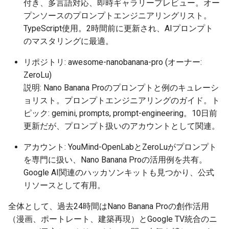
付き、多言語対応、即時ギャラリープレビュー。オー
2025-10-03
2026-04-18
2025-10-03
2026-04-18
2025-10-03
2026-04-14
2025-10-03
プンソースのプロンプトエンジニアリングリスト。
TypeScript使用。2時間前に更新され、AIプロンプト
2025-10-02
2026-04-17
2025-10-02
2026-04-17
2025-10-02
2026-04-13
2025-10-02
のマスタリングに最適。
2025-10-01
2026-04-16
2025-10-01
2026-04-16
2025-10-01
2026-04-12
2025-10-01
リポジトリ: awesome-nanobanana-pro (オーナー:
ZeroLu)
2025-09-30
2026-04-15
2025-09-30
2026-04-15
2025-09-30
2026-04-11
2025-09-30
説明: Nano Banana Proのプロンプトと例のキュレーシ
ョリスト。プロンプトエンジニアリングのガイド。ト
2025-09-29
2026-04-14
2025-09-29
2026-04-14
2025-09-29
2026-04-10
2025-09-29
ピック: gemini, prompts, prompt-engineering。10日前
更新だが、プロンプト扱いのアカウントとして関連。
2025-09-28_week
2026-04-13
2025-09-28
2026-04-13
2025-09-28
2026-04-09
2025-09-28
アカウント: YouMind-OpenLabとZeroLuがプロンプト
2025-09-27
2026-04-12
2025-09-27
2026-04-12
2025-09-27
2026-04-08
2025-09-27
を専門に扱い、Nano Banana Proの活用例を共有。
Google AI関連のハッカソンキットも見つかり、公式
2025-09-26
2026-04-11
2025-09-26
2026-04-11
2025-09-26
2026-04-07
2025-09-26
リソースとして有用。
全体として、過去24時間はNano Banana Proの創作活用
2025-09-25
2026-04-10
2025-09-25
2026-04-10
2025-09-25
2026-04-06
2025-09-25
（漫画、ポートレート、建築再現）とGoogle TV統合のニ