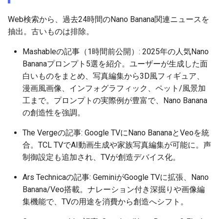
2025-10-21
2026-05-06
2025-10-21
2026-05-06
2025-10-21
2026-05-02
2025-10-21
Web検索から、過去24時間のNano Banana関連ニュースを
抽出。古いものは排除。
2025-10-20
2026-05-05
2025-10-20
2026-05-05
2025-10-20
2026-05-01
2025-10-20
Mashableの記事（1時間前公開）: 2025年の人気Nano
2025-10-19
2026-05-04
2025-10-19
2026-05-04
2025-10-19
2026-04-30
2025-10-19
Bananaプロンプト5選を紹介。ユーザーが生成した面
白いものをまとめ、写真編集から3D風フィギュア、
2025-10-18
2026-05-03
2025-10-18
2026-05-03
2025-10-18
2026-04-29
2025-10-18
漫画風画像、インフォグラフィック、ペット/風景加
工まで。プロンプトの実際例が豊富で、Nano Banana
2025-10-17
2026-05-02
2025-10-17
2026-05-02
2025-10-17
2026-04-28
2025-10-17
の創造性を強調。
The Vergeの記事: Google TVにNano BananaとVeoを統
2025-10-16
2026-05-01
2025-10-16
2026-05-01
2025-10-16
2026-04-27
2025-10-16
合。TCL TVでAI動画生成や家族写真編集が可能に。声
制御設定も追加され、TVが創造デバイス化。
2025-10-15
2026-04-30
2025-10-15
2026-04-30
2025-10-15
2026-04-26
2025-10-15
Ars Technicaの記事: GeminiがGoogle TVに拡張、Nano
2025-10-14
2026-04-29
2025-10-14
2026-04-29
2025-10-14
2026-04-25
2025-10-14
Banana/Veo搭載。ナレーション付き深掘りや画像編
集機能で、TVの用途を消費から創造へシフト。
2025-10-13
2026-04-28
2025-10-13
2026-04-28
2025-10-13
2026-04-24
2025-10-13