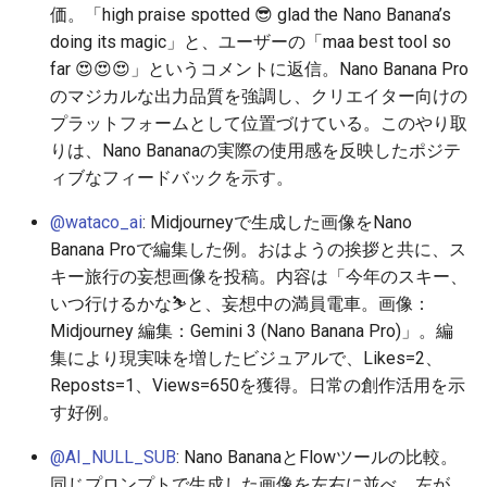
価。「high praise spotted 😎 glad the Nano Banana’s
2025-12-06
2026-06-21
2025-12-06
2026-06-21
2025-12-06
2026-01-18
2026-01-18
2026-01-18
2026-01-13
2026-06-19
2025-12-06
2026-01-18
2026-06-21
2026-06-16
doing its magic」と、ユーザーの「maa best tool so
far 😍😍😍」というコメントに返信。Nano Banana Pro
2025-12-05
2026-06-20
2025-12-05
2026-06-20
2025-12-05
2026-01-11
2026-01-11
2026-01-11
2026-06-18
2025-12-05
2026-01-11
2026-06-20
2026-06-15
のマジカルな出力品質を強調し、クリエイター向けの
プラットフォームとして位置づけている。このやり取
2025-12-04
2026-06-19
2025-12-04
2026-06-19
2025-12-04
2026-01-04
2026-01-04
2026-01-04
2026-06-17
2025-12-04
2026-01-04
2026-06-19
2026-06-14
りは、Nano Bananaの実際の使用感を反映したポジテ
ィブなフィードバックを示す。
2025-12-03
2026-06-18
2025-12-03
2026-06-18
2025-12-03
2026-06-16
2025-12-03
2026-06-18
2026-06-13
@wataco_ai
: Midjourneyで生成した画像をNano
2025-12-02
2026-06-17
2025-12-02
2026-06-17
2025-12-02
2026-06-15
2025-12-02
2026-06-17
2026-06-11
Banana Proで編集した例。おはようの挨拶と共に、ス
キー旅行の妄想画像を投稿。内容は「今年のスキー、
2025-12-01
2026-06-16
2025-12-01
2026-06-16
2025-12-01
2026-06-14
2025-12-01
2026-06-16
2026-06-10
いつ行けるかな⛷️と、妄想中の満員電車。画像：
Midjourney 編集：Gemini 3 (Nano Banana Pro)」。編
2025-11-30
2026-06-15
2025-11-30
2026-06-15
2025-11-30
2026-06-13
2025-11-30
2026-06-15
2026-06-09
集により現実味を増したビジュアルで、Likes=2、
Reposts=1、Views=650を獲得。日常の創作活用を示
2025-11-29
2026-06-14
2025-11-29
2026-06-14
2025-11-29
2026-06-12
2025-11-29
2026-06-14
2026-06-08
す好例。
2025-11-28
2026-06-13
2025-11-28
2026-06-13
2025-11-28
2026-06-11
2025-11-28
2026-06-13
2026-06-07
@AI_NULL_SUB
: Nano BananaとFlowツールの比較。
同じプロンプトで生成した画像を左右に並べ、左が