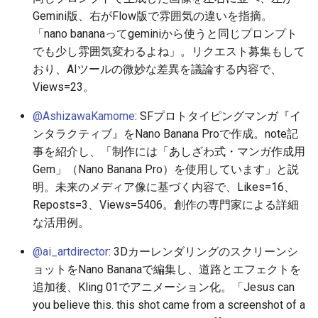
2025-11-27
2026-06-12
2025-11-27
2026-06-12
2025-11-27
2026-06-10
2025-11-27
2026-06-12
2026-06-06
Gemini版、右がFlow版で雰囲気の違いを指摘。
「nano bananaってgeminiから使うと同じプロンプト
2025-11-26
2026-06-11
2025-11-26
2026-06-11
2025-11-26
2026-06-09
2025-11-26
2026-06-11
2026-06-05
でも少し雰囲気変わるよね」。リクエスト募集もして
おり、AIツールの微妙な差異を議論する内容で、
2025-11-25
2026-06-10
2025-11-25
2026-06-10
2025-11-25
2026-06-07
2025-11-25
2026-06-10
2026-06-04
Views=23。
2025-11-24
2026-06-09
2025-11-24
2026-06-09
2025-11-24
2026-06-06
2025-11-24
2026-06-09
2026-06-03
@AshizawaKamome
: SFプロトタイピングマンガ『イ
ンタラクティブ』をNano Banana Proで作成。note記
2025-11-23
2026-06-08
2025-11-23
2026-06-08
2025-11-23
2026-06-05
2025-11-23
2026-06-08
2026-06-02
事を紹介し、「制作には「あしざわ式・マンガ作成用
Gem」（Nano Banana Pro）を使用しています」と説
2025-11-22
2026-06-07
2025-11-22
2026-06-07
2025-11-22
2026-06-04
2025-11-22
2026-06-07
2026-06-01
明。未来のメディア像に基づく内容で、Likes=16、
Reposts=3、Views=5406。創作の専門家による詳細
2025-11-21
2026-06-06
2025-11-21
2026-06-06
2025-11-21
2026-06-03
2025-11-21
2026-06-06
2026-05-31
な活用例。
2025-11-20
2026-06-05
2025-11-20
2026-06-05
2025-11-20
2026-06-02
2025-11-20
2026-06-05
2026-05-30
@ai_artdirector
: 3Dカーレンダリングのスクリーンシ
ョットをNano Bananaで編集し、道路とエフェクトを
2025-11-19
2026-06-04
2025-11-19
2026-06-04
2025-11-19
2026-05-31
2025-11-19
2026-06-04
追加後、Kling 01でアニメーション化。「Jesus can
you believe this. this shot came from a screenshot of a