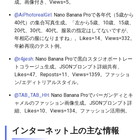
成。画像付き、Views=5。
2025-10-30
2026-05-15
2025-10-30
2026-05-15
2025-10-30
2026-05-11
2025-10-30
@AiPhotorealGirl
: Nano Banana Proで各年代（5歳から
40代）の集合写真生成。「左から5歳、10歳、15歳、
2025-10-29
2026-05-14
2025-10-29
2026-05-14
2025-10-29
2026-05-10
2025-10-29
20代、30代、40代。服装の指定はしてないですが、
年相応の服になりますね」。Likes=14、Views=332。
2025-10-28
2026-05-13
2025-10-28
2026-05-13
2025-10-28
2026-05-09
2025-10-28
年齢再現のテスト例。
2025-10-27
2026-05-12
2025-10-27
2026-05-12
2025-10-27
2026-05-08
2025-10-27
@r4jjesh
: Nano Banana Proで黒白スタジオポートレー
トコラージュ生成。JSONプロンプト詳細共有、
2025-10-26
2026-05-11
2025-10-26
2026-05-11
2025-10-26
2026-05-07
2025-10-26
Likes=47、Reposts=11、Views=1359。ファッショ
ン/エディトリアルスタイル。
2025-10-25
2026-05-10
2025-10-25
2026-05-10
2025-10-25
2026-05-06
2025-10-25
@TAB_TAB_HH
: Nano Banana Proでバーガンディとキ
ャメルのファッション画像生成。JSONプロンプト詳
2025-10-24
2026-05-09
2025-10-24
2026-05-09
2025-10-24
2026-05-05
2025-10-24
細、Likes=10、Views=134。ファッション活用例。
2025-10-23
2026-05-08
2025-10-23
2026-05-08
2025-10-23
2026-05-04
2025-10-23
インターネット上の主な情報
2025-10-22
2026-05-07
2025-10-22
2026-05-07
2025-10-22
2026-05-03
2025-10-22