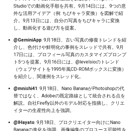
2026-06-19
2026-06-21
2025-12-06
2026-06-21
2025-12-06
2026-01-18
2026-01-18
2026-01-18
2026-01-13
2026-06-19
2025-12-06
2026-01-18
2026-06-21
2026-06-16
Studioでの動画化手順を共有。9月14日には、9つの意
外な活用アイデア（例: ちびキャラ変換）を図解で紹
2026-06-18
2026-06-20
2025-12-05
2026-06-20
2025-12-05
2026-01-11
2026-01-11
2026-01-11
2026-06-18
2025-12-05
2026-01-11
2026-06-20
2026-06-15
介。9月13日には、自分の写真をちびキャラに変換
し、動画化する遊び方を提案。
2026-06-17
2026-06-19
2025-12-04
2026-06-19
2025-12-04
2026-01-04
2026-01-04
2026-01-04
2026-06-17
2025-12-04
2026-01-04
2026-06-19
2026-06-14
@GeminiApp
: 9月18日、古い写真の修復トレンドを紹
介し、色付けや鮮明化の事例をスレッドで共有。9月
2026-06-16
2026-06-18
2025-12-03
2026-06-18
2025-12-03
2026-06-16
2025-12-03
2026-06-18
2026-06-13
17日には、プロフィール写真のカスタマイズプロンプ
ト5つを提案。9月16日には、@levelsioのトレンド
2026-06-14
2026-06-17
2025-12-02
2026-06-17
2025-12-02
2026-06-15
2025-12-02
2026-06-17
2026-06-11
（ウェブサイトを1995年風CD-ROMボックスに変換）
を紹介し、関連例をスレッド化。
2026-06-13
2026-06-16
2025-12-01
2026-06-16
2025-12-01
2026-06-14
2025-12-01
2026-06-16
2026-06-10
@mnishi41
: 9月18日、Nano BananaがPhotoshopの代
2026-06-12
2026-06-15
2025-11-30
2026-06-15
2025-11-30
2026-06-13
2025-11-30
2026-06-15
2026-06-09
替ではなく、Adobeの既定路線として統合される点を
解説。自社Firefly以外のモデル対応を指摘し、クリエ
2026-06-11
2026-06-14
2025-11-29
2026-06-14
2025-11-29
2026-06-12
2025-11-29
2026-06-14
2026-06-08
イターの生産性向上を強調。
2026-06-10
2026-06-13
2025-11-28
2026-06-13
2025-11-28
2026-06-11
2025-11-28
2026-06-13
2026-06-07
@IHayato
: 9月18日、プロクリエイター向けにNano
Bananaの進化を強調。画像編集のプロユース可能性を