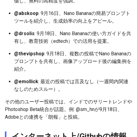
価し、無料の高精度を強調。
2026-05-31
2026-06-03
2025-11-18
2026-06-03
2025-11-18
2026-05-30
2025-11-18
2026-06-03
@abskoop
: 9月16日、Nano Bananaの簡易プロンプト
2026-05-30
2026-06-02
2025-11-17
2026-06-02
2025-11-17
2026-05-29
2025-11-17
2026-06-02
ツールを紹介し、生成効率の向上をアピール。
2026-05-29
2026-06-01
2025-11-16
2026-06-01
2025-11-16
2026-05-28
2025-11-16
2026-06-01
@drsolis
: 9月18日、Nano Bananaの使い方ガイドを共
有し、教育技術（edtech）での活用を提案。
2026-05-28
2026-05-31
2025-11-15
2026-05-31
2025-11-15
2026-05-27
2025-11-15
2026-05-31
@thevipshop
: 9月18日、複数の投稿でNano Bananaの
2026-05-27
2026-05-30
2025-11-14
2026-05-30
2025-11-14
2026-05-26
2025-11-14
2026-05-30
プロンプトを共有し、画像アップロード後の編集例を
紹介。
2026-05-26
2026-05-29
2025-11-13
2026-05-29
2025-11-13
2026-05-25
2025-11-13
2026-05-29
@emollick
: 最近の投稿では言及なし（一週間内関連
なしのためスルー）。
2026-05-25
2026-05-28
2025-11-12
2026-05-28
2025-11-12
2026-05-24
2025-11-12
2026-05-28
その他のユーザー投稿では、インドでのサリートレンドや
2026-05-24
2026-05-27
2025-11-11
2026-05-27
2025-11-11
2026-05-23
2025-11-11
2026-05-27
Photoshop Beta統合が話題。例: @sm_hnが9月18日、
Adobeとの連携を「朗報」と投稿。
2026-05-23
2026-05-26
2025-11-10
2026-05-26
2025-11-10
2026-05-22
2025-11-10
2026-05-26
インターネット上/Githubの情報
2026-05-22
2026-05-25
2025-11-09
2026-05-25
2025-11-09
2026-05-21
2025-11-09
2026-05-25