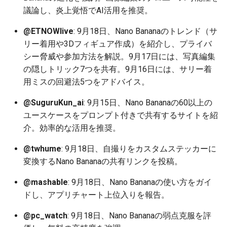
2026-06-09
2026-06-12
2025-11-27
2026-06-12
2025-11-27
2026-06-10
2025-11-27
2026-06-12
2026-06-06
議論し、炎上覚悟でAI活用を推奨。
2026-06-08
2026-06-11
2025-11-26
2026-06-11
2025-11-26
2026-06-09
2025-11-26
2026-06-11
2026-06-05
@ETNOWlive
: 9月18日、Nano Bananaのトレンド（サ
リー着用や3Dフィギュア作成）を紹介し、プライバ
2026-06-07
2026-06-10
2025-11-25
2026-06-10
2025-11-25
2026-06-07
2025-11-25
2026-06-10
2026-06-04
シー脅威や参加方法を解説。9月17日には、写真編集
の隠しトリック7つを共有。9月16日には、サリー着
2026-06-06
2026-06-09
2025-11-24
2026-06-09
2025-11-24
2026-06-06
2025-11-24
2026-06-09
2026-06-03
用ミスの回避法5つをアドバイス。
@SuguruKun_ai
: 9月15日、Nano Bananaの60以上の
2026-06-05
2026-06-08
2025-11-23
2026-06-08
2025-11-23
2026-06-05
2025-11-23
2026-06-08
2026-06-02
ユースケースをプロンプト付きで共有するサイトを紹
介。効率的な活用を推奨。
2026-06-04
2026-06-07
2025-11-22
2026-06-07
2025-11-22
2026-06-04
2025-11-22
2026-06-07
2026-06-01
@twhume
: 9月18日、自撮りをカスタムステッカーに
2026-06-03
2026-06-06
2025-11-21
2026-06-06
2025-11-21
2026-06-03
2025-11-21
2026-06-06
2026-05-31
変換するNano Bananaの共有リンクを投稿。
2026-06-02
2026-06-05
2025-11-20
2026-06-05
2025-11-20
2026-06-02
2025-11-20
2026-06-05
2026-05-30
@mashable
: 9月18日、Nano Bananaの使い方をガイ
ドし、アプリチャート上位入りを報告。
2026-06-01
2026-06-04
2025-11-19
2026-06-04
2025-11-19
2026-05-31
2025-11-19
2026-06-04
@pc_watch
: 9月18日、Nano Bananaの弱点克服を評