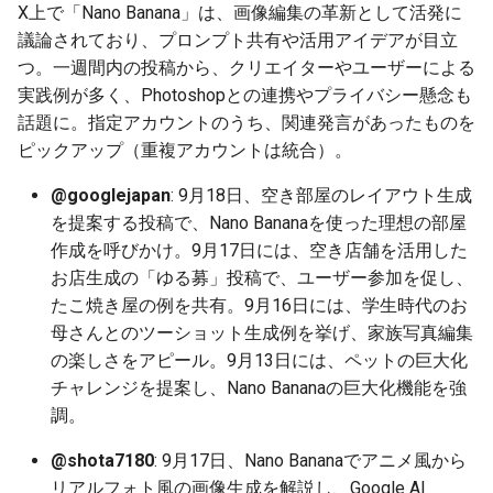
X上で「Nano Banana」は、画像編集の革新として活発に
2026-06-30
2026-07-01
2025-12-15
2026-07-01
2025-12-15
2026-03-22
2025-09-24
2026-03-22
2026-03-22
2026-03-22
2026-03-15
2026-06-30
2025-12-15
2026-03-22
2026-06-30
2026-06-28
議論されており、プロンプト共有や活用アイデアが目立
つ。一週間内の投稿から、クリエイターやユーザーによる
2026-06-29
2026-06-30
2025-12-14
2026-06-30
2025-12-14
2026-03-15
2025-09-21
2026-03-15
2026-03-15
2026-03-15
2026-03-08
2026-06-28
2025-12-14
2026-03-15
2026-06-29
2026-06-25
実践例が多く、Photoshopとの連携やプライバシー懸念も
話題に。指定アカウントのうち、関連発言があったものを
2026-06-28
2026-06-29
2025-12-13
2026-06-29
2025-12-13
2026-03-08
2025-09-19
2026-03-08
2026-03-08
2026-03-08
2026-03-01
2026-06-26
2025-12-13
2026-03-08
2026-06-28
2026-06-24
ピックアップ（重複アカウントは統合）。
2026-06-26
2026-06-28
2025-12-12
2026-06-28
2025-12-12
2026-03-01
2026-03-01
2026-03-01
2026-03-01
2026-02-22
2026-06-25
2025-12-12
2026-03-01
2026-06-27
2026-06-23
@googlejapan
: 9月18日、空き部屋のレイアウト生成
を提案する投稿で、Nano Bananaを使った理想の部屋
2026-06-25
2026-06-26
2025-12-11
2026-06-26
2025-12-11
2026-02-22
2026-02-22
2026-02-22
2026-02-22
2026-02-15
2026-06-24
2025-12-11
2026-02-22
2026-06-26
2026-06-22
作成を呼びかけ。9月17日には、空き店舗を活用した
お店生成の「ゆる募」投稿で、ユーザー参加を促し、
2026-06-24
2026-06-25
2025-12-10
2026-06-25
2025-12-10
2026-02-15
2026-02-15
2026-02-15
2026-02-15
2026-02-08
2026-06-23
2025-12-10
2026-02-15
2026-06-25
2026-06-21
たこ焼き屋の例を共有。9月16日には、学生時代のお
母さんとのツーショット生成例を挙げ、家族写真編集
2026-06-23
2026-06-24
2025-12-09
2026-06-24
2025-12-09
2026-02-08
2026-02-08
2026-02-08
2026-02-08
2026-02-01
2026-06-22
2025-12-09
2026-02-08
2026-06-24
2026-06-20
の楽しさをアピール。9月13日には、ペットの巨大化
チャレンジを提案し、Nano Bananaの巨大化機能を強
2026-06-21
2026-06-23
2025-12-08
2026-06-23
2025-12-08
2026-02-01
2026-02-05
2026-02-01
2026-02-01
2026-01-25
2026-06-21
2025-12-08
2026-02-01
2026-06-23
2026-06-18
調。
2026-06-20
2026-06-22
2025-12-07
2026-06-22
2025-12-07
2026-01-25
2026-01-25
2026-01-25
2026-01-18
2026-06-20
2025-12-07
2026-01-25
2026-06-22
2026-06-17
@shota7180
: 9月17日、Nano Bananaでアニメ風から
リアルフォト風の画像生成を解説し、Google AI