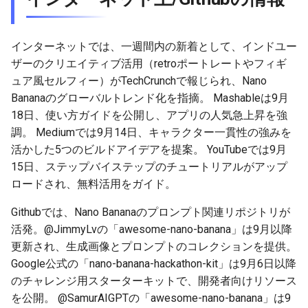
2026-05-21
2026-05-24
2025-11-08
2026-05-24
2025-11-08
2026-05-20
2025-11-08
2026-05-24
インターネットでは、一週間内の新着として、インドユー
ザーのクリエイティブ活用（retroポートレートやフィギ
2026-05-20
2026-05-23
2025-11-07
2026-05-23
2025-11-07
2026-05-19
2025-11-07
2026-05-23
ュア風セルフィー）がTechCrunchで報じられ、Nano
2026-05-19
2026-05-22
2025-11-06
2026-05-22
2025-11-06
2026-05-18
2025-11-06
2026-05-22
Bananaのグローバルトレンド化を指摘。 Mashableは9月
18日、使い方ガイドを公開し、アプリの人気急上昇を強
2026-05-18
2026-05-21
2025-11-05
2026-05-21
2025-11-05
2026-05-17
2025-11-05
2026-05-21
調。 Mediumでは9月14日、キャラクター一貫性の強みを
活かした5つのビルドアイデアを提案。 YouTubeでは9月
2026-05-17
2026-05-20
2025-11-04
2026-05-20
2025-11-04
2026-05-16
2025-11-04
2026-05-20
15日、ステップバイステップのチュートリアルがアップ
ロードされ、無料活用をガイド。
2026-05-16
2026-05-19
2025-11-03
2026-05-19
2025-11-03
2026-05-15
2025-11-03
2026-05-18
Githubでは、Nano Bananaのプロンプト関連リポジトリが
活発。@JimmyLvの「awesome-nano-banana」は9月以降
2026-05-15
2026-05-18
2025-11-02
2026-05-18
2025-11-02
2026-05-14
2025-11-02
更新され、生成画像とプロンプトのコレクションを提供。
Google公式の「nano-banana-hackathon-kit」は9月6日以降
2026-05-14
2026-05-17
2025-11-01
2026-05-17
2025-11-01
2026-05-13
2025-11-01
のチャレンジ用スターターキットで、開発者向けリソース
を公開。 @SamurAIGPTの「awesome-nano-banana」は9
2026-05-13
2026-05-16
2025-10-31
2026-05-16
2025-10-31
2026-05-12
2025-10-31