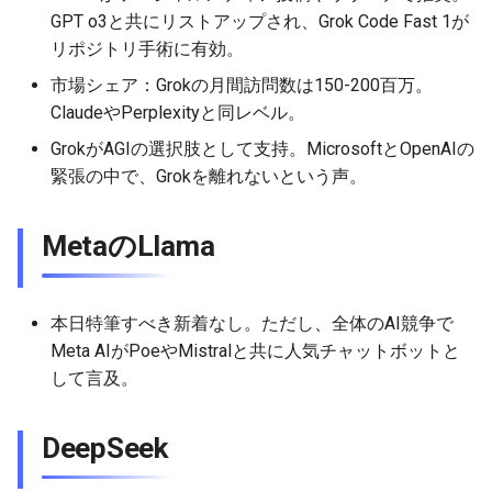
GPT o3と共にリストアップされ、Grok Code Fast 1が
リポジトリ手術に有効。
2026-05-24
2026-05-24
2025-11-08
2026-05-21
2025-11-08
2026-05-20
2025-11-08
2026-05-24
市場シェア：Grokの月間訪問数は150-200百万。
2026-05-23
2026-05-23
2025-11-07
2026-05-20
2025-11-07
2026-05-19
2025-11-07
2026-05-23
ClaudeやPerplexityと同レベル。
GrokがAGIの選択肢として支持。MicrosoftとOpenAIの
2026-05-22
2026-05-22
2025-11-06
2026-05-19
2025-11-06
2026-05-18
2025-11-06
2026-05-22
緊張の中で、Grokを離れないという声。
2026-05-21
2026-05-21
2025-11-05
2026-05-18
2025-11-05
2026-05-17
2025-11-05
2026-05-21
MetaのLlama
2026-05-20
2026-05-20
2025-11-04
2026-05-17
2025-11-04
2026-05-16
2025-11-04
2026-05-20
2026-05-19
2026-05-19
2025-11-03
2026-05-16
2025-11-03
2026-05-15
2025-11-03
2026-05-18
本日特筆すべき新着なし。ただし、全体のAI競争で
Meta AIがPoeやMistralと共に人気チャットボットと
2026-05-18
2026-05-18
2025-11-02
2026-05-15
2025-11-02
2026-05-14
2025-11-02
して言及。
2026-05-17
2026-05-17
2025-11-01
2026-05-14
2025-11-01
2026-05-13
2025-11-01
DeepSeek
2026-05-16
2026-05-16
2025-10-31
2026-05-13
2025-10-31
2026-05-12
2025-10-31