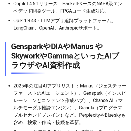
Copilot 4.5.1リリース：HaskellベースのNASA級エン
2026-04-27
2026-04-27
2025-10-12
2026-04-24
2025-10-12
2026-04-23
2025-10-12
ベデッド開発ツール。FPGAコード生成対応。
Opik 1.8.43：LLMアプリ追跡プラットフォーム。
2026-04-26
2026-04-26
2025-10-11
2026-04-23
2025-10-11
2026-04-22
2025-10-11
LangChain、OpenAI、Anthropicサポート。
2026-04-25
2026-04-25
2025-10-10
2026-04-22
2025-10-10
2026-04-21
2025-10-10
GensparkやDIAやManus や
2026-04-24
2026-04-24
2025-10-09
2026-04-21
2025-10-09
2026-04-20
2025-10-09
SkyworkやGammaといったAIブ
ラウザやAI資料作成
2026-04-23
2026-04-23
2025-10-08
2026-04-20
2025-10-08
2026-04-19
2025-10-08
2026-04-22
2026-04-22
2025-10-07
2026-04-19
2025-10-07
2026-04-18
2025-10-07
2025年の注目AIアプリリスト：Manus（ジェスチャー
2026-04-21
2026-04-21
2025-10-06
2026-04-18
2025-10-06
2026-04-17
2025-10-06
ファーストのAIエージェント）、Genspark（インスピ
レーションとコンテンツ作成ハブ）、Chance AI（マ
2026-04-20
2026-04-20
2025-10-05
2026-04-17
2025-10-05
2026-04-16
2025-10-05
ルチモーダル推論エンジン）、Granola（プログラマ
ブルセカンドブレイン）など。PerplexityやBlueskyも
2026-04-19
2026-04-19
2025-10-04
2026-04-16
2025-10-04
2026-04-15
2025-10-04
含め、検索・作成・接続を革新。