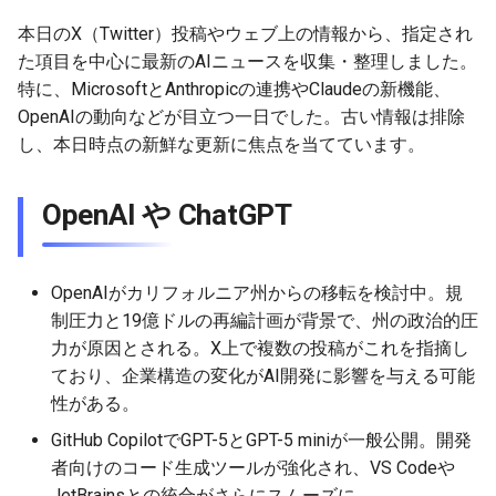
g
MetaのLlama
2026-07-10
本日のX（Twitter）投稿やウェブ上の情報から、指定され
2026-07-10
2025-12-24
2026-05-17
2026-05-24
2025-11-16
2026-05-24
2026-05-24
2025-11-09
2026-07-10
2025-12-24
2026-05-24
2025-11-09
2026-05-10
2026-07-09
2025-12-24
2026-05-24
2026-07-09
2026-05-30
2026-05-23
2026-07-08
2026-05-24
s
た項目を中心に最新のAIニュースを収集・整理しました。
DeepSeek
2026-07-09
2026-07-09
2025-12-23
2026-05-10
2026-05-17
2025-11-09
2026-05-17
2026-05-17
2025-11-02
2026-07-09
2025-12-23
2026-05-17
2025-11-02
2026-05-03
2026-07-08
2025-12-23
2026-05-17
2026-07-08
2026-05-23
2026-05-19
2026-07-07
2026-05-17
特に、MicrosoftとAnthropicの連携やClaudeの新機能、
e
OpenAIの動向などが目立つ一日でした。古い情報は排除
a
他、有力なAI系モデルやAI
2026-07-08
2026-07-08
2025-12-22
2026-05-03
2026-05-10
2025-11-02
2026-05-10
2026-05-10
2025-10-26
2026-07-08
2025-12-22
2026-05-10
2025-10-26
2026-04-26
2026-07-07
2025-12-22
2026-05-10
2026-07-07
2026-05-19
2026-07-06
2026-05-10
し、本日時点の新鮮な更新に焦点を当てています。
系リサーチ
r
2026-07-07
2026-07-07
2025-12-21
2026-04-26
2026-05-03
2025-10-26
2026-05-03
2026-05-03
2025-10-19
2026-07-07
2025-12-21
2026-05-03
2025-10-19
2026-04-19
2026-07-06
2025-12-21
2026-05-03
2026-07-06
2026-05-18
2026-07-05
2026-05-03
OpenAI や ChatGPT
c
AI色が強いエディタやAI色
が強いCLI
2026-07-06
2026-07-06
2025-12-20
2026-04-19
2026-04-26
2025-10-19
2026-04-26
2026-04-26
2025-10-12
2026-07-05
2025-12-20
2026-04-26
2025-10-12
2026-04-12
2026-07-05
2025-12-20
2026-04-26
2026-07-05
2026-07-04
2026-04-26
h
OpenAIがカリフォルニア州からの移転を検討中。規
GensparkやDIAやManus や
2026-07-05
2026-07-05
2025-12-19
2026-04-15
2026-04-19
2025-10-12
2026-04-19
2026-04-19
2025-10-05
2026-07-04
2025-12-19
2026-04-19
2025-10-05
2026-04-07
2026-07-04
2025-12-19
2026-04-19
2026-07-04
2026-07-02
2026-04-19
制圧力と19億ドルの再編計画が背景で、州の政治的圧
SkyworkやGammaといった
力が原因とされる。X上で複数の投稿がこれを指摘し
AIブラウザやAI資料作成
2026-07-04
2026-07-04
2025-12-18
2026-04-12
2025-10-05
2026-04-12
2026-04-12
2025-10-04
2026-07-03
2025-12-18
2026-04-12
2025-10-02
2026-04-05
2026-07-03
2025-12-18
2026-04-12
2026-07-03
2026-07-01
2026-04-12
ており、企業構造の変化がAI開発に影響を与える可能
性がある。
2026-07-03
2026-07-03
2025-12-17
2026-04-05
2025-10-02
2026-04-05
2026-04-05
2026-07-02
2025-12-17
2026-04-05
2025-09-27
2026-03-29
2026-07-02
2025-12-17
2026-04-05
2026-07-02
2026-06-30
2026-04-05
GitHub CopilotでGPT-5とGPT-5 miniが一般公開。開発
者向けのコード生成ツールが強化され、VS Codeや
2026-07-02
2026-07-02
2025-12-16
2026-03-29
2025-09-28
2026-03-29
2026-03-29
2026-07-01
2025-12-16
2026-03-29
2025-09-23
2026-03-22
2026-07-01
2025-12-16
2026-03-29
2026-07-01
2026-06-29
2026-03-30
JetBrainsとの統合がさらにスムーズに。