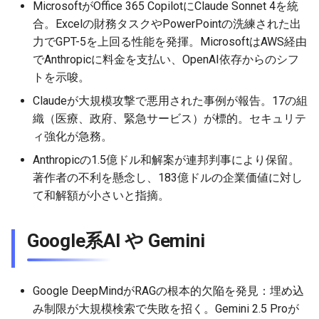
MicrosoftがOffice 365 CopilotにClaude Sonnet 4を統
2026-06-21
2026-06-21
2025-12-06
2026-01-18
2026-01-18
2026-06-19
2025-12-06
2026-01-18
2026-01-13
2026-06-19
2025-12-06
2026-01-18
2026-06-21
2026-06-16
合。Excelの財務タスクやPowerPointの洗練された出
力でGPT-5を上回る性能を発揮。MicrosoftはAWS経由
2026-06-20
2026-06-20
2025-12-05
2026-01-11
2026-01-11
2026-06-18
2025-12-05
2026-01-11
2026-06-18
2025-12-05
2026-01-11
2026-06-20
2026-06-15
でAnthropicに料金を支払い、OpenAI依存からのシフ
トを示唆。
2026-06-19
2026-06-19
2025-12-04
2026-01-04
2026-01-04
2026-06-17
2025-12-04
2026-01-04
2026-06-17
2025-12-04
2026-01-04
2026-06-19
2026-06-14
Claudeが大規模攻撃で悪用された事例が報告。17の組
2026-06-18
2026-06-18
2025-12-03
2026-06-16
2025-12-03
2026-06-16
2025-12-03
2026-06-18
2026-06-13
織（医療、政府、緊急サービス）が標的。セキュリテ
ィ強化が急務。
2026-06-17
2026-06-17
2025-12-02
2026-06-14
2025-12-02
2026-06-15
2025-12-02
2026-06-17
2026-06-11
Anthropicの1.5億ドル和解案が連邦判事により保留。
著作者の不利を懸念し、183億ドルの企業価値に対し
2026-06-16
2026-06-16
2025-12-01
2026-06-13
2025-12-01
2026-06-14
2025-12-01
2026-06-16
2026-06-10
て和解額が小さいと指摘。
2026-06-15
2026-06-15
2025-11-30
2026-06-12
2025-11-30
2026-06-13
2025-11-30
2026-06-15
2026-06-09
Google系AI や Gemini
2026-06-14
2026-06-14
2025-11-29
2026-06-11
2025-11-29
2026-06-12
2025-11-29
2026-06-14
2026-06-08
Google DeepMindがRAGの根本的欠陥を発見：埋め込
2026-06-13
2026-06-13
2025-11-28
2026-06-10
2025-11-28
2026-06-11
2025-11-28
2026-06-13
2026-06-07
み制限が大規模検索で失敗を招く。Gemini 2.5 Proが