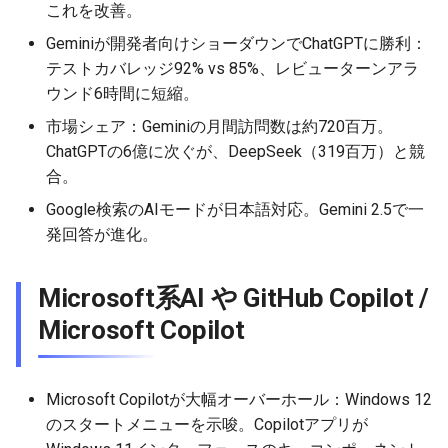
2026-06-12
2026-06-12
2025-11-27
2026-06-09
2025-11-27
2026-06-10
2025-11-27
2026-06-12
2026-06-06
これを改善。
Geminiが開発者向けショーダウンでChatGPTに勝利：
2026-06-11
2026-06-11
2025-11-26
2026-06-08
2025-11-26
2026-06-09
2025-11-26
2026-06-11
2026-06-05
テストカバレッジ92% vs 85%、レビューターンアラ
ウンド6時間に短縮。
2026-06-10
2026-06-10
2025-11-25
2026-06-07
2025-11-25
2026-06-07
2025-11-25
2026-06-10
2026-06-04
市場シェア：Geminiの月間訪問数は約720百万。
ChatGPTの6億に次ぐが、DeepSeek（319百万）と競
2026-06-09
2026-06-09
2025-11-24
2026-06-06
2025-11-24
2026-06-06
2025-11-24
2026-06-09
2026-06-03
合。
2026-06-08
2026-06-08
2025-11-23
2026-06-05
2025-11-23
2026-06-05
2025-11-23
2026-06-08
2026-06-02
Google検索のAIモードが日本語対応。Gemini 2.5で一
発回答が進化。
2026-06-07
2026-06-07
2025-11-22
2026-06-04
2025-11-22
2026-06-04
2025-11-22
2026-06-07
2026-06-01
Microsoft系AI や GitHub Copilot /
2026-06-06
2026-06-06
2025-11-21
2026-06-03
2025-11-21
2026-06-03
2025-11-21
2026-06-06
2026-05-31
Microsoft Copilot
2026-06-05
2026-06-05
2025-11-20
2026-06-02
2025-11-20
2026-06-02
2025-11-20
2026-06-05
2026-05-30
Microsoft Copilotが大幅オーバーホール：Windows 12
2026-06-04
2026-06-04
2025-11-19
2026-06-01
2025-11-19
2026-05-31
2025-11-19
2026-06-04
のスタートメニューを示唆。Copilotアプリが