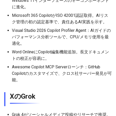
Windows 11インターフェースのキーコンポーネント
2026-06-03
2026-06-03
2025-11-18
2026-05-31
2025-11-18
2026-05-30
2025-11-18
2026-06-03
に進化。
2026-06-02
2026-06-02
2025-11-17
2026-05-30
2025-11-17
2026-05-29
2025-11-17
2026-06-02
Microsoft 365 CopilotがISO 42001認証取得。AIリス
ク管理の初の認定基準で、責任あるAI実践を示す。
2026-06-01
2026-06-01
2025-11-16
2026-05-29
2025-11-16
2026-05-28
2025-11-16
2026-06-01
Visual Studio 2026 Copilot Profiler Agent：AIガイドの
パフォーマンス分析ツールで、CPU/メモリ使用を最
2026-05-31
2026-05-31
2025-11-15
2026-05-28
2025-11-15
2026-05-27
2025-11-15
2026-05-31
適化。
2026-05-30
2026-05-30
2025-11-14
2026-05-27
2025-11-14
2026-05-26
2025-11-14
2026-05-30
Word OnlineにCopilot編集機能追加。長文ドキュメン
トの校正が容易に。
2026-05-29
2026-05-29
2025-11-13
2026-05-26
2025-11-13
2026-05-25
2025-11-13
2026-05-29
Awesome Copilot MCP Serverローンチ：GitHub
Copilotのカスタマイズで、クロス社サーバー発見が可
2026-05-28
2026-05-28
2025-11-12
2026-05-25
2025-11-12
2026-05-24
2025-11-12
2026-05-28
能。
2026-05-27
2026-05-27
2025-11-11
2026-05-24
2025-11-11
2026-05-23
2025-11-11
2026-05-27
XのGrok
2026-05-26
2026-05-26
2025-11-10
2026-05-23
2025-11-10
2026-05-22
2025-11-10
2026-05-26
Grok 4がソーシャルメディア投稿やリサーチで推奨。
2026-05-25
2026-05-25
2025-11-09
2026-05-22
2025-11-09
2026-05-21
2025-11-09
2026-05-25