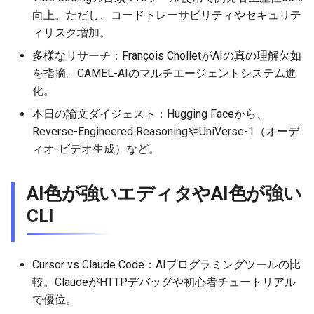
向上。ただし、コードトレーサビリティやセキュリテ
2026-05-06
2026-05-06
2025-10-21
2026-05-03
2025-10-21
2026-05-02
2025-10-21
ィリスク増加。
多様なリサーチ：François CholletがAIの真の理解欠如
2026-05-05
2026-05-05
2025-10-20
2026-05-02
2025-10-20
2026-05-01
2025-10-20
を指摘。CAMEL-AIのマルチエージェントシステム進
2026-05-04
2026-05-04
2025-10-19
2026-05-01
2025-10-19
2026-04-30
2025-10-19
化。
本日の論文ダイジェスト：Hugging Faceから、
2026-05-03
2026-05-03
2025-10-18
2026-04-30
2025-10-18
2026-04-29
2025-10-18
Reverse-Engineered ReasoningやUniVerse-1（オーデ
ィオ-ビデオ生成）など。
2026-05-02
2026-05-02
2025-10-17
2026-04-29
2025-10-17
2026-04-28
2025-10-17
AI色が強いエディタやAI色が強い
2026-05-01
2026-05-01
2025-10-16
2026-04-28
2025-10-16
2026-04-27
2025-10-16
CLI
2026-04-30
2026-04-30
2025-10-15
2026-04-27
2025-10-15
2026-04-26
2025-10-15
2026-04-29
2026-04-29
2025-10-14
2026-04-26
2025-10-14
2026-04-25
2025-10-14
Cursor vs Claude Code：AIプログラミングツールの比
較。ClaudeがHTTPデバッグや初心者チュートリアル
2026-04-28
2026-04-28
2025-10-13
2026-04-25
2025-10-13
2026-04-24
2025-10-13
で優位。