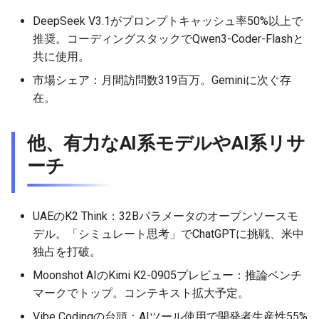
DeepSeek V3.1がプロンプトキャッシュ率50%以上で
2026-05-15
2026-05-15
2025-10-30
2026-05-12
2025-10-30
2026-05-11
2025-10-30
推奨。コーディングスタックでQwen3-Coder-Flashと
共に使用。
2026-05-14
2026-05-14
2025-10-29
2026-05-11
2025-10-29
2026-05-10
2025-10-29
市場シェア：月間訪問数319百万。Geminiに次ぐ存
2026-05-13
2026-05-13
2025-10-28
2026-05-10
2025-10-28
2026-05-09
2025-10-28
在。
2026-05-12
2026-05-12
2025-10-27
2026-05-09
2025-10-27
2026-05-08
2025-10-27
他、有力なAI系モデルやAI系リサ
ーチ
2026-05-11
2026-05-11
2025-10-26
2026-05-08
2025-10-26
2026-05-07
2025-10-26
2026-05-10
2026-05-10
2025-10-25
2026-05-07
2025-10-25
2026-05-06
2025-10-25
UAEのK2 Think：32Bパラメータのオープンソースモ
デル。「シミュレート思考」でChatGPTに挑戦、米中
2026-05-09
2026-05-09
2025-10-24
2026-05-06
2025-10-24
2026-05-05
2025-10-24
独占を打破。
2026-05-08
2026-05-08
2025-10-23
2026-05-05
2025-10-23
2026-05-04
2025-10-23
Moonshot AIのKimi K2-0905プレビュー：推論ベンチ
マークでトップ。コンテキスト拡大予定。
2026-05-07
2026-05-07
2025-10-22
2026-05-04
2025-10-22
2026-05-03
2025-10-22
Vibe Codingの台頭：AIツール使用で開発者生産性55%