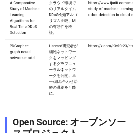
A Comparative
クラウド環境で
https://www.ijariit.com/m
2026-04-18
2026-04-18
2025-10-03
2026-04-15
2025-10-03
2026-04-14
2025-10-03
Study of Machine
のリアルタイム
study-of-machine-learning
Learning
DDoS検知アルゴ
ddos-detection-in-cloud-
2026-04-17
2026-04-17
2025-10-02
2026-04-14
2025-10-02
2026-04-13
2025-10-02
Algorithms for
リズム比較。ML
Real-Time DDoS
の有効性を検
Detection
証。
2026-04-16
2026-04-16
2025-10-01
2026-04-13
2025-10-01
2026-04-12
2025-10-01
PDGrapher:
Harvard研究者が
https://x.com/r0ck3t23/
2026-04-15
2026-04-15
2025-09-30
2026-04-12
2025-09-30
2026-04-11
2025-09-30
graph-neural-
細胞ネットワー
network model
クをマッピング
2026-04-14
2026-04-14
2025-09-29
2026-04-11
2025-09-29
2026-04-10
2025-09-29
するグラフニュ
ーラルネットワ
ークを公開。単
2026-04-13
2026-04-13
2025-09-28
2026-04-10
2025-09-28_week
2026-04-09
2025-09-28
一/組み合わせ治
療の識別を可能
2026-04-12
2026-04-12
2025-09-27
2026-04-09
2025-09-27
2026-04-08
2025-09-27
に。
2026-04-11
2026-04-11
2025-09-26
2026-04-08
2025-09-26
2026-04-07
2025-09-26
Open Source: オープンソー
2026-04-10
2026-04-10
2025-09-25
2026-04-07
2025-09-25
2026-04-06
2025-09-25