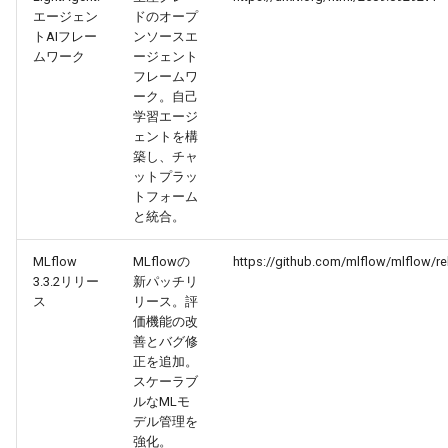
2026-03-31
2026-03-31
2025-09-15
2026-03-28
2025-09-15
2026-03-27
エージェン
ドのオープ
トAIフレー
ンソースエ
2026-03-30
2026-03-30
2025-09-14
2026-03-27
2026-03-26
ムワーク
ージェント
フレームワ
ーク。自己
2026-03-29
2026-03-29
2025-09-13
2026-03-26
2026-03-25
学習エージ
ェントを構
2026-03-28
2026-03-28
2025-09-12
2026-03-25
2026-03-24
築し、チャ
ットプラッ
2026-03-27
トフォーム
2026-03-27
2025-09-11
2026-03-24
2026-03-23
と統合。
2026-03-26
2026-03-26
2025-09-10
2026-03-23
2026-03-22
MLflow
MLflowの
https://github.com/mlflow/mlflow/r
3.3.2リリー
新パッチリ
2026-03-25
2026-03-25
2025-09-09
2026-03-22
2026-03-21
ス
リース。評
価機能の改
善とバグ修
2026-03-24
2026-03-24
2025-09-08
2026-03-21
2026-03-20
正を追加。
スケーラブ
2026-03-23
2026-03-23
2025-09-07
2026-03-20
2026-03-19
ルなMLモ
デル管理を
2026-03-22
強化。
2026-03-22
2025-09-06
2026-03-19
2026-03-18