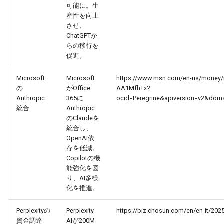
2026-06-12
2026-06-12
2025-11-27
2026-06-09
2025-11-27
2026-06-10
2025-11-27
2026-06-12
2026-06-06
可能に。生
産性を向上
させ、
2026-06-11
2026-06-11
2025-11-26
2026-06-08
2025-11-26
2026-06-09
2025-11-26
2026-06-11
2026-06-05
ChatGPTか
らの移行を
2026-06-10
2026-06-10
2025-11-25
2026-06-07
2025-11-25
2026-06-07
2025-11-25
2026-06-10
2026-06-04
促進。
2026-06-09
2026-06-09
2025-11-24
2026-06-06
2025-11-24
2026-06-06
2025-11-24
2026-06-09
2026-06-03
Microsoft
Microsoft
https://www.msn.com/en-us/money/new
の
がOffice
AA1MfhTx?
Anthropic
365に
ocid=Peregrine&apiversion=v2&dom
2026-06-08
2026-06-08
2025-11-23
2026-06-05
2025-11-23
2026-06-05
2025-11-23
2026-06-08
2026-06-02
統合
Anthropic
のClaudeを
2026-06-07
2026-06-07
2025-11-22
2026-06-04
2025-11-22
2026-06-04
2025-11-22
2026-06-07
2026-06-01
統合し、
OpenAI依
存を低減。
2026-06-06
2026-06-06
2025-11-21
2026-06-03
2025-11-21
2026-06-03
2025-11-21
2026-06-06
2026-05-31
Copilotの機
能強化を図
2026-06-05
2026-06-05
2025-11-20
2026-06-02
2025-11-20
2026-06-02
2025-11-20
2026-06-05
2026-05-30
り、AI多様
化を推進。
2026-06-04
2026-06-04
2025-11-19
2026-06-01
2025-11-19
2026-05-31
2025-11-19
2026-06-04
Perplexityの
Perplexity
https://biz.chosun.com/en/en-it
資金調達
AIが200M