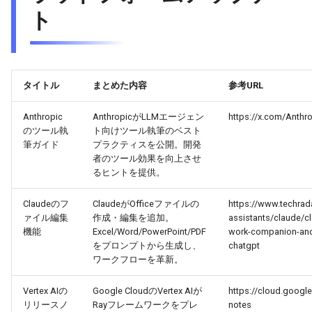
2026-02-04
2026-02-04
2026-02-01
2026-01-31
ト
2026-02-03
2026-02-03
2026-01-31
2026-01-30
2026-02-02
2026-02-02
2026-01-30
2026-01-29
タイトル
まとめた内容
参考URL
2026-02-01
2026-02-01
2026-01-29
2026-01-28
Anthropic
AnthropicがLLMエージェン
https://x.com/Anth
のツール執
ト向けツール執筆のベスト
2026-01-31
2026-01-31
2026-01-28
2026-01-27
筆ガイド
プラクティスを公開。開発
者のツール効果を向上させ
るヒントを提供。
2026-01-30
2026-01-30
2026-01-27
2026-01-26
Claudeのフ
ClaudeがOfficeファイルの
https://www.techrad
2026-01-29
2026-01-29
2026-01-26
2026-01-25
ァイル編集
作成・編集を追加。
assistants/claude/cl
機能
Excel/Word/PowerPoint/PDF
work-companion-and-
2026-01-28
2026-01-28
2026-01-25
2026-01-24
をプロンプトから生成し、
chatgpt
ワークフローを革新。
2026-01-27
2026-01-27
2026-01-24
2026-01-23
Vertex AIの
Google CloudのVertex AIが
https://cloud.google
リリースノ
Rayフレームワークをプレ
notes