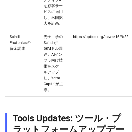
2026-02-13
2026-02-13
2026-02-10
2026-02-09
を顧客サー
ビスに適用
し、米国拡
2026-02-12
2026-02-12
2026-02-09
2026-02-08
大を計画。
2026-02-11
2026-02-11
2026-02-08
2026-02-07
Scintil
光子工学の
https://optics.org/news/16/9/22
Photonicsの
Scintilが
2026-02-10
2026-02-10
2026-02-07
2026-02-06
資金調達
58Mドル調
達。AIイン
フラ向け技
2026-02-09
2026-02-09
2026-02-06
2026-02-05
術をスケー
ルアップ
2026-02-08
2026-02-08
2026-02-05
2026-02-04
し、Yotta
Capitalが主
導。
2026-02-07
2026-02-07
2026-02-04
2026-02-03
2026-02-06
2026-02-06
2026-02-03
2026-02-02
Tools Updates: ツール・プ
2026-02-05
2026-02-05
2026-02-02
2026-02-01
ラットフォームアップデー