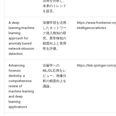
活用を分析し、
2026-04-27
2026-04-27
2025-10-12
2026-04-24
2025-10-12
2026-04-23
2025-10-12
未来のトレンド
を提言。
2026-04-26
2026-04-26
2025-10-11
2026-04-23
2025-10-11
2026-04-22
2025-10-11
A deep
深層学習を活用
https://www.frontiersin.org
learning/machine
したネットワー
intelligence/articles
2026-04-25
2026-04-25
2025-10-10
2026-04-22
2025-10-10
2026-04-21
2025-10-10
learning
ク侵入検知の研
approach for
究。異常検知の
anomaly based
精度向上と実用
2026-04-24
2026-04-24
2025-10-09
2026-04-21
2025-10-09
2026-04-20
2025-10-09
network intrusion
性を評価。
detection
2026-04-23
2026-04-23
2025-10-08
2026-04-20
2025-10-08
2026-04-19
2025-10-08
Advancing
法歯学への
https://link.springer.com/
2026-04-22
2026-04-22
2025-10-07
2026-04-19
2025-10-07
2026-04-18
2025-10-07
forensic
ML/DL応用をレ
dentistry: a
ビュー。画像分
comprehensive
析の精度向上を
2026-04-21
2026-04-21
2025-10-06
2026-04-18
2025-10-06
2026-04-17
2025-10-06
review of
議論。
machine learning
2026-04-20
2026-04-20
2025-10-05
2026-04-17
2025-10-05
2026-04-16
2025-10-05
and deep
learning
applications
2026-04-19
2026-04-19
2025-10-04
2026-04-16
2025-10-04
2026-04-15
2025-10-04