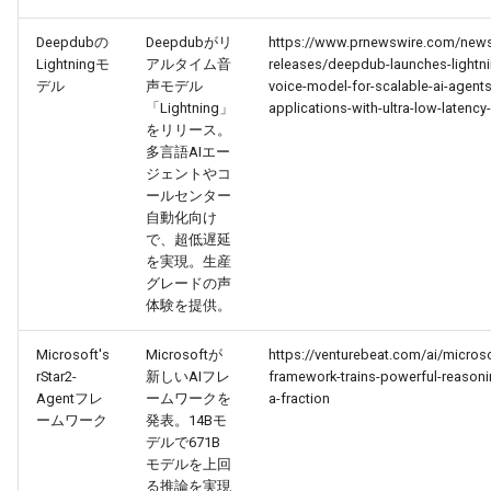
Deepdubの
Deepdubがリ
https://www.prnewswire.com/new
2026-05-24
2026-05-24
2025-11-08
2026-05-21
2025-11-08
2026-05-20
2025-11-08
2026-05-24
Lightningモ
アルタイム音
releases/deepdub-launches-lightnin
デル
声モデル
voice-model-for-scalable-ai-agents
2026-05-23
2026-05-23
2025-11-07
2026-05-20
2025-11-07
2026-05-19
2025-11-07
2026-05-23
「Lightning」
applications-with-ultra-low-latenc
をリリース。
多言語AIエー
2026-05-22
2026-05-22
2025-11-06
2026-05-19
2025-11-06
2026-05-18
2025-11-06
2026-05-22
ジェントやコ
ールセンター
2026-05-21
2026-05-21
2025-11-05
2026-05-18
2025-11-05
2026-05-17
2025-11-05
2026-05-21
自動化向け
で、超低遅延
2026-05-20
を実現。生産
2026-05-20
2025-11-04
2026-05-17
2025-11-04
2026-05-16
2025-11-04
2026-05-20
グレードの声
体験を提供。
2026-05-19
2026-05-19
2025-11-03
2026-05-16
2025-11-03
2026-05-15
2025-11-03
2026-05-18
Microsoft's
Microsoftが
https://venturebeat.com/ai/micros
2026-05-18
2026-05-18
2025-11-02
2026-05-15
2025-11-02
2026-05-14
2025-11-02
rStar2-
新しいAIフレ
framework-trains-powerful-reason
Agentフレ
ームワークを
a-fraction
ームワーク
発表。14Bモ
2026-05-17
2026-05-17
2025-11-01
2026-05-14
2025-11-01
2026-05-13
2025-11-01
デルで671B
モデルを上回
2026-05-16
2026-05-16
2025-10-31
2026-05-13
2025-10-31
2026-05-12
2025-10-31
る推論を実現