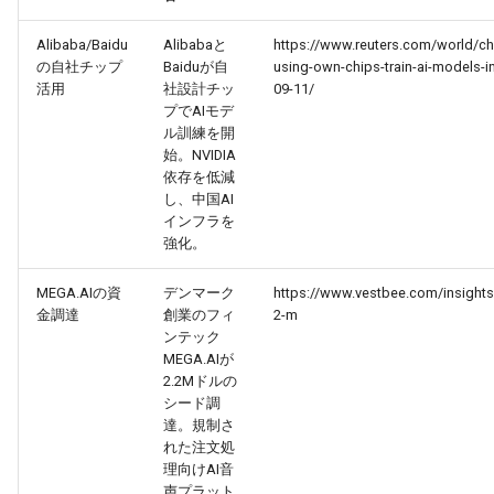
2026-03-03
2026-03-03
2025-08-18
2026-02-28
2026-02-27
Alibaba/Baidu
Alibabaと
https://www.reuters.com/world/ch
の自社チップ
Baiduが自
using-own-chips-train-ai-models-i
2026-03-02
2026-03-02
2025-08-17
2026-02-27
2026-02-26
活用
社設計チッ
09-11/
プでAIモデ
ル訓練を開
2026-03-01
2026-03-01
2025-08-16
2026-02-26
2026-02-25
始。NVIDIA
依存を低減
2026-02-28
2026-02-28
2025-08-15
2026-02-25
2026-02-24
し、中国AI
インフラを
強化。
2026-02-27
2026-02-27
2025-08-14
2026-02-24
2026-02-23
MEGA.AIの資
デンマーク
https://www.vestbee.com/insights/
2026-02-26
2026-02-26
2025-08-13
2026-02-23
2026-02-22
金調達
創業のフィ
2-m
ンテック
2026-02-25
2026-02-25
2025-08-12
2026-02-22
2026-02-21
MEGA.AIが
2.2Mドルの
シード調
2026-02-24
2026-02-24
2025-08-11
2026-02-21
2026-02-20
達。規制さ
れた注文処
2026-02-23
2026-02-23
2025-08-09
2026-02-20
2026-02-19
理向けAI音
声プラット