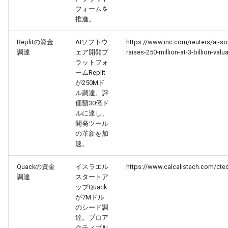
フォームを
2026-02-22
2026-02-22
2025-08-07
2026-02-19
2026-02-18
推進。
2026-02-21
2026-02-21
2025-08-06
2026-02-18
2026-02-17
Replitの資金
AIソフトウ
https://www.inc.com/reuters/ai-sof
調達
ェア開発プ
raises-250-million-at-3-billion-val
2026-02-20
2026-02-20
2025-08-05
2026-02-17
2026-02-16
ラットフォ
ームReplit
が250Mド
2026-02-19
2026-02-19
2025-08-04
2026-02-16
2026-02-15
ル調達。評
価額30億ド
2026-02-18
2026-02-18
2025-08-03
2026-02-15
2026-02-14
ルに達し、
開発ツール
の革新を加
2026-02-17
2026-02-17
2025-08-02
2026-02-14
2026-02-13
速。
2026-02-16
2026-02-16
2025-07-17
2026-02-13
2026-02-12
Quackの資金
イスラエル
https://www.calcalistech.com/cte
調達
スタートア
2026-02-15
2026-02-15
2025-07-16
2026-02-12
2026-02-11
ップQuack
が7Mドル
のシード調
2026-02-14
2026-02-14
2026-02-11
2026-02-10
達。プロア
クティブAI