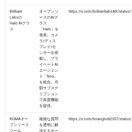
Brilliant
オープンソ
https://x.com/brilliantlabsAR/stat
2026-03-21
2026-03-21
2025-09-05
2026-03-18
2026-03-17
Labsの
ースのAIグ
Halo AIグラ
ラス
2026-03-20
2026-03-20
2025-09-04
2026-03-17
2026-03-16
ス
「Halo」を
発表。カメ
ラ/ディス
2026-03-19
2026-03-19
2025-09-03
2026-03-16
2026-03-15
プレイ/セ
ンサーを搭
2026-03-18
2026-03-18
2025-09-02
2026-03-15
2026-03-14
載し、プラ
イベートAI
2026-03-17
エージェン
2026-03-17
2025-09-01
2026-03-14
2026-03-13
ト「Noa」
を統合。月
2026-03-16
2026-03-16
2025-08-31
2026-03-13
2026-03-12
額サブスク
リプション
2026-03-15
2026-03-15
2025-08-30
2026-03-12
2026-03-11
で高度機能
を提供。
2026-03-14
2026-03-14
2025-08-29
2026-03-11
2026-03-10
ROMAオー
複雑な質問
https://x.com/hoangloi62557/statu
プンソース
を透明に解
2026-03-13
2026-03-13
2025-08-28
2026-03-10
2026-03-09
ツール
決するオー