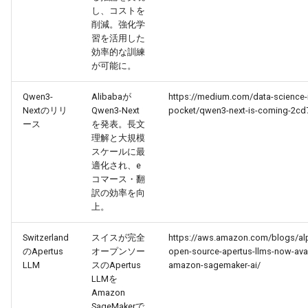
し、コストを
2026-05-15
削減。強化学
2026-05-15
2025-10-30
2026-05-12
2025-10-30
2026-05-11
2025-10-30
習を活用した
効率的な訓練
2026-05-14
2026-05-14
2025-10-29
2026-05-11
2025-10-29
2026-05-10
2025-10-29
が可能に。
2026-05-13
2026-05-13
2025-10-28
2026-05-10
2025-10-28
2026-05-09
2025-10-28
Qwen3-
Alibabaが
https://medium.com/data-science-i
Nextのリリ
Qwen3-Next
pocket/qwen3-next-is-coming-2c
ース
を発表。長文
2026-05-12
2026-05-12
2025-10-27
2026-05-09
2025-10-27
2026-05-08
2025-10-27
理解と大規模
スケールに最
2026-05-11
2026-05-11
2025-10-26
2026-05-08
2025-10-26
2026-05-07
2025-10-26
適化され、e
コマース・翻
2026-05-10
訳の効率を向
2026-05-10
2025-10-25
2026-05-07
2025-10-25
2026-05-06
2025-10-25
上。
2026-05-09
2026-05-09
2025-10-24
2026-05-06
2025-10-24
2026-05-05
2025-10-24
Switzerland
スイスが完全
https://aws.amazon.com/blogs/alp
のApertus
オープンソー
open-source-apertus-llms-now-avai
2026-05-08
2026-05-08
2025-10-23
2026-05-05
2025-10-23
2026-05-04
2025-10-23
LLM
スのApertus
amazon-sagemaker-ai/
LLMを
Amazon
2026-05-07
2026-05-07
2025-10-22
2026-05-04
2025-10-22
2026-05-03
2025-10-22
SageMakerで