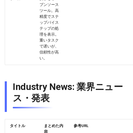
プンソース
2026-03-12
ツール。高
2026-03-12
2025-08-27
2026-03-09
2026-03-08
精度でステ
ップバイス
2026-03-11
2026-03-11
2025-08-26
2026-03-08
2026-03-07
テップの処
理を表示。
2026-03-10
2026-03-10
2025-08-25
2026-03-07
2026-03-06
重いタスク
で遅いが、
信頼性が高
2026-03-09
2026-03-09
2025-08-24
2026-03-06
2026-03-05
い。
2026-03-08
2026-03-08
2025-08-23
2026-03-05
2026-03-04
2026-03-07
2026-03-07
2025-08-22
2026-03-04
2026-03-03
Industry News: 業界ニュー
ス・発表
2026-03-06
2026-03-06
2025-08-21
2026-03-03
2026-03-02
2026-03-05
2026-03-05
2025-08-20
2026-03-02
2026-03-01
タイトル
まとめた内
参考URL
2026-03-04
2026-03-04
2025-08-19
2026-03-01
2026-02-28
容