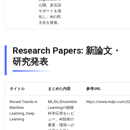
公開。多言語
2026-05-06
2026-05-06
2025-10-21
2026-05-03
2025-10-21
2026-05-02
2025-10-21
サポートを強
化し、AIの民
2026-05-05
主化を推進。
2026-05-05
2025-10-20
2026-05-02
2025-10-20
2026-05-01
2025-10-20
2026-05-04
2026-05-04
2025-10-19
2026-05-01
2025-10-19
2026-04-30
2025-10-19
Research Papers: 新論文・
2026-05-03
2026-05-03
2025-10-18
2026-04-30
2025-10-18
2026-04-29
2025-10-18
研究発表
2026-05-02
2026-05-02
2025-10-17
2026-04-29
2025-10-17
2026-04-28
2025-10-17
2026-05-01
2026-05-01
2025-10-16
2026-04-28
2025-10-16
2026-04-27
2025-10-16
タイトル
まとめた内容
参考URL
2026-04-30
2026-04-30
2025-10-15
2026-04-27
2025-10-15
2026-04-26
2025-10-15
Recent Trends in
ML/DL/Ensemble
https://www.mdpi.com/22
Machine
Learningの植物
2026-04-29
2026-04-29
2025-10-14
2026-04-26
2025-10-14
2026-04-25
2025-10-14
Learning, Deep
科学応用をレビ
Learning
ュー。AI技術の
2026-04-28
2026-04-28
2025-10-13
2026-04-25
2025-10-13
2026-04-24
2025-10-13
農業・環境への