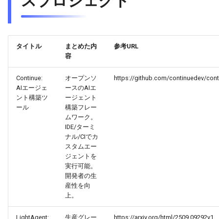
スプロジェクト
2026-04-09
2026-04-09
2025-09-24
2026-04-06
2025-09-24
2026-04-05
2025-09-24
2026-04-08
2026-04-08
2025-09-23
2026-04-05
2025-09-23
2026-04-04
2025-09-23
タイトル
まとめた内
参考URL
2026-04-07
2026-04-07
2025-09-22
2026-04-04
2025-09-22
2026-04-03
2025-09-22
容
2026-04-06
2026-04-06
2025-09-21
2026-04-03
2025-09-21
2026-04-02
2025-09-21
Continue:
オープンソ
https://github.com/continuedev/cont
AIエージェ
ースのAIエ
ント構築ツ
ージェント
2026-04-05
2026-04-05
2025-09-20
2026-04-02
2025-09-21-week
2026-04-01
2025-09-20
ール
構築フレー
ムワーク。
2026-04-04
2026-04-04
2025-09-19
2026-04-01
2025-09-20
2026-03-31
IDE/ターミ
ナル/CIでカ
スタムエー
2026-04-03
2026-04-03
2025-09-18
2026-03-31
2025-09-19
2026-03-30
ジェントを
実行可能。
2026-04-02
2026-04-02
2025-09-17
2026-03-30
2025-09-18
2026-03-29
開発者の生
産性を向
2026-04-01
上。
2026-04-01
2025-09-16
2026-03-29
2025-09-16
2026-03-28
LightAgent:
生産グレー
https://arxiv.org/html/2509.09292v1