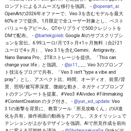
ロンプトによるスムーズな移行を強調。 -
@openart_ai
:
2025-11-08
2026-05-24
2025-11-08
2026-05-24
2025-11-08
2026-05-21
2025-11-08
2026-05-24
OpenArtの2026年オファーで、Veo 3を含むモデルを最大
60%オフで提供。1月限定で全ユーザー対象とし、ベスト
2025-11-07
2026-05-23
2025-11-07
2026-05-23
2025-11-07
2026-05-20
2025-11-07
2026-05-23
バリューをアピール。QTやリプライで500クレジットを
DMで配布。 -
@bartekgoleb
: Google AIのサブスクリプシ
2025-11-06
2026-05-22
2025-11-06
2026-05-22
2025-11-06
2026-05-19
2025-11-06
2026-05-22
ョンを宣伝。6.99ユーロ/月で3ヶ月+1ヶ月無料（合計21
ユーロで4ヶ月）、Veo 3.1を含むGemini、Antigravity、
2025-11-05
2026-05-21
2025-11-05
2026-05-21
2025-11-05
2026-05-18
2025-11-05
2026-05-21
Nano Banana Pro、2TBストレージを提供。「This can
change your life」と強調。 -
@jo11___
: Veo 3のプロンプ
2025-11-04
2026-05-20
2025-11-04
2026-05-20
2025-11-04
2026-05-17
2025-11-04
2026-05-20
ト技法をブログで共有。「Veo 3 isn’t “type a vibe and
pray.”」とし、アスペクト比、時間、オーディオ、前景/背
2025-11-03
2026-05-19
2025-11-03
2026-05-19
2025-11-03
2026-05-16
2025-11-03
2026-05-18
景、照明/被写界深度、微細な動き、ネガティブプロンプ
トのテンプレートを提案。#Veo3 #AIvideo #Filmmaking
2025-11-02
2026-05-18
2025-11-02
2026-05-18
2025-11-02
2026-05-15
2025-11-02
#ContentCreation のタグ付き。 -
@yun_ed_update
: Veo
3.1の衝撃を背景に、教育ツール「所見攻略くん」のUI進
2025-11-01
2026-05-17
2025-11-01
2026-05-17
2025-11-01
2026-05-14
2025-11-01
化を共有。操作画面の動画をアップし、スタイリッシュで
テンションが上がるデザインを強調。AIで所見作成を前向
2025-10-31
2026-05-16
2025-10-31
2026-05-16
2025-10-31
2026-05-13
2025-10-31
きに変える可能性を議論。 -
@ShidarezakuraSa
: Grokビデ