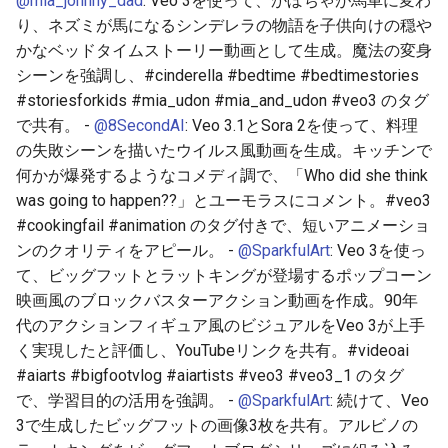
@mia_johnny_dad
: Veo 3を使って、かぼちゃが馬車に変わ
2025-12-06
2026-06-21
2025-12-06
2026-06-21
2025-12-06
2026-01-18
2026-01-18
2026-06-19
2025-12-06
2026-01-18
2026-01-13
2026-01-18
2026-06-21
2026-06-16
り、ネズミが馬になるシンデレラの物語を子供向けの穏や
かなベッドタイムストーリー動画として生成。魔法の変身
2025-12-05
2026-06-20
2025-12-05
2026-06-20
2025-12-05
2026-01-11
2026-01-11
2026-06-18
2025-12-05
2026-01-11
2026-01-11
2026-06-20
2026-06-15
シーンを強調し、#cinderella #bedtime #bedtimestories
#storiesforkids #mia_udon #mia_and_udon #veo3 のタグ
2025-12-04
2026-06-19
2025-12-04
2026-06-19
2025-12-04
2026-01-04
2026-01-04
2026-06-17
2025-12-04
2026-01-04
2026-01-04
2026-06-19
2026-06-14
で共有。 -
@8SecondAI
: Veo 3.1とSora 2を使って、料理
の失敗シーンを描いたウイルス風動画を生成。キッチンで
2025-12-03
2026-06-18
2025-12-03
2026-06-18
2025-12-03
2026-06-16
2025-12-03
2026-06-18
2026-06-13
何かが爆発するようなコメディ調で、「Who did she think
was going to happen??」とユーモラスにコメント。#veo3
2025-12-02
2026-06-17
2025-12-02
2026-06-17
2025-12-02
2026-06-14
2025-12-02
2026-06-17
2026-06-11
#cookingfail #animation のタグ付きで、短いアニメーショ
ンのクオリティをアピール。 -
@SparkfulArt
: Veo 3を使っ
2025-12-01
2026-06-16
2025-12-01
2026-06-16
2025-12-01
2026-06-13
2025-12-01
2026-06-16
2026-06-10
て、ビッグフットとラットキングが登場するポップコーン
映画風のブロックバスターアクション動画を作成。90年
2025-11-30
2026-06-15
2025-11-30
2026-06-15
2025-11-30
2026-06-12
2025-11-30
2026-06-15
2026-06-09
代のアクションフィギュア風のビジュアルをVeo 3が上手
く実現したと評価し、YouTubeリンクを共有。#videoai
2025-11-29
2026-06-14
2025-11-29
2026-06-14
2025-11-29
2026-06-11
2025-11-29
2026-06-14
2026-06-08
#aiarts #bigfootvlog #aiartists #veo3 #veo3_1 のタグ
で、学習目的の活用を強調。 -
@SparkfulArt
: 続けて、Veo
2025-11-28
2026-06-13
2025-11-28
2026-06-13
2025-11-28
2026-06-10
2025-11-28
2026-06-13
2026-06-07
3で生成したビッグフットの画像3枚を共有。アルビノの