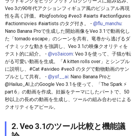
ラットキングをビッグフットブログシリーズに組み込み、
2025-11-27
2026-06-12
2025-11-27
2026-06-12
2025-11-27
2026-06-09
2025-11-27
2026-06-12
2026-06-06
Veo 3の90年代アクションフィギュア風のビジュアル再現
性を高く評価。#bigfootvlog #veo3 #aiarts #actionfigures
2025-11-26
2026-06-11
2025-11-26
2026-06-11
2025-11-26
2026-06-08
2025-11-26
2026-06-11
2026-06-05
#actionmovies #aiartists のタグ付き。 -
@flu_manchu
:
Nano Banana Proで生成した開始画像をVeo 3.1で動画化し
2025-11-25
2026-06-10
2025-11-25
2026-06-10
2025-11-25
2026-06-07
2025-11-25
2026-06-10
2026-06-04
た「tornado escape」のシーンを共有。竜巻から逃げるダ
イナミックな動きを強調し、Veo 3.1の映像クオリティを
2025-11-24
2026-06-09
2025-11-24
2026-06-09
2025-11-24
2026-06-06
2025-11-24
2026-06-09
2026-06-03
テスト的に紹介。 -
@vo3aicom
: Veo 3を使って、子猫が転
がる可愛い動画を生成。「A kitten rolls over」とシンプル
2025-11-23
2026-06-08
2025-11-23
2026-06-08
2025-11-23
2026-06-05
2025-11-23
2026-06-08
2026-06-02
に説明し、#Cat #aivideo #veo3 のタグで動物動画のサン
プルとして共有。 -
@ysf__ai
: Nano Banana Proと
2025-11-22
2026-06-07
2025-11-22
2026-06-07
2025-11-22
2026-06-04
2025-11-22
2026-06-07
2026-06-01
@Hailuo_AI上のGoogle Veo 3.1を使って、「The Spark ⚡️
part 6」の動画を作成。妊娠をテーマにしたパートで、50
2025-11-21
2026-06-06
2025-11-21
2026-06-06
2025-11-21
2026-06-03
2025-11-21
2026-06-06
2026-05-31
秒以上の長めの動画を生成し、ツールの組み合わせによる
クオリティをアピール。
2025-11-20
2026-06-05
2025-11-20
2026-06-05
2025-11-20
2026-06-02
2025-11-20
2026-06-05
2026-05-30
2025-11-19
2026-06-04
2025-11-19
2026-06-04
2025-11-19
2026-06-01
2025-11-19
2026-06-04
2. Veo 3.1のツール比較と機能議
論