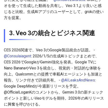
オを使って生成した動画を共有し、Veo 3.1より良いと感
2025-10-30
2026-05-15
2025-10-30
2026-05-15
2025-10-30
2026-05-12
2025-10-30
じると比較。生成AIアプリのユーザーとして、grokの使い
方を提案。
2025-10-29
2026-05-14
2025-10-29
2026-05-14
2025-10-29
2026-05-11
2025-10-29
3. Veo 3の統合とビジネス関連
2025-10-28
2026-05-13
2025-10-28
2026-05-13
2025-10-28
2026-05-10
2025-10-28
2025-10-27
2026-05-12
2025-10-27
2026-05-12
2025-10-27
2026-05-09
2025-10-27
CES 2026関連で、Veo 3のGoogle製品統合が話題。 -
@Consulaiagent
: 2026/1/5の生成AIトピックまとめで、
2025-10-26
2026-05-11
2025-10-26
2026-05-11
2025-10-26
2026-05-08
2025-10-26
CES 2026でGoogleがGemini強化を発表。Google TVに
Nano BananaやVeo 3を統合し、視覚的・対話的な体験を
2025-10-25
2026-05-10
2025-10-25
2026-05-10
2025-10-25
2026-05-07
2025-10-25
向上。Qualcommとの提携で車載AIエージェントも加速と
2025-10-24
2026-05-09
2025-10-24
2026-05-09
2025-10-24
2026-05-06
2025-10-24
報告。リンク付きで詳細共有。 -
@AILeaksAndNews
:
Google DeepMindが今週新リリースを予定。
2025-10-23
2026-05-08
2025-10-23
2026-05-08
2025-10-23
2026-05-05
2025-10-23
@OfficialLoganKのコメントから、Gemini 3.0の新チェック
ポイントと新しいVeoモデルを期待。2026年のAIリリース
2025-10-22
2026-05-07
2025-10-22
2026-05-07
2025-10-22
2026-05-04
2025-10-22
に興奮を呼びかける。