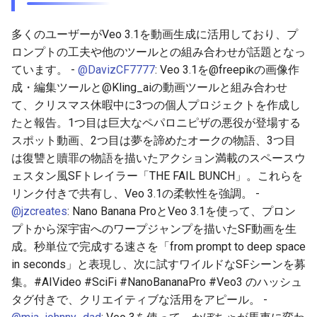
2025-12-15
2026-07-01
2025-12-15
2026-07-01
2025-12-15
2026-03-22
2025-09-24
2026-03-22
2026-03-22
2026-06-30
2025-12-15
2026-03-22
2026-03-15
2026-03-22
2026-06-30
2026-06-28
多くのユーザーがVeo 3.1を動画生成に活用しており、プ
2025-12-14
2026-06-30
2025-12-14
2026-06-30
2025-12-14
2026-03-15
2025-09-21
2026-03-15
2026-03-15
2026-06-29
2025-12-14
2026-03-15
2026-03-08
2026-03-15
2026-06-29
2026-06-25
ロンプトの工夫や他のツールとの組み合わせが話題となっ
ています。 -
@DavizCF7777
: Veo 3.1を@freepikの画像作
2025-12-13
2026-06-29
2025-12-13
2026-06-29
2025-12-13
2026-03-08
2025-09-19
2026-03-08
2026-03-08
2026-06-28
2025-12-13
2026-03-08
2026-03-01
2026-03-08
2026-06-28
2026-06-24
成・編集ツールと@Kling_aiの動画ツールと組み合わせ
て、クリスマス休暇中に3つの個人プロジェクトを作成し
2025-12-12
2026-06-28
2025-12-12
2026-06-28
2025-12-12
2026-03-01
2026-03-01
2026-03-01
2026-06-26
2025-12-12
2026-03-01
2026-02-22
2026-03-01
2026-06-27
2026-06-23
たと報告。1つ目は巨大なペパロニピザの悪役が登場する
スポット動画、2つ目は夢を諦めたオークの物語、3つ目
2025-12-11
2026-06-26
2025-12-11
2026-06-26
2025-12-11
2026-02-22
2026-02-22
2026-02-22
2026-06-25
2025-12-11
2026-02-22
2026-02-15
2026-02-22
2026-06-26
2026-06-22
は復讐と贖罪の物語を描いたアクション満載のスペースウ
ェスタン風SFトレイラー「THE FAIL BUNCH」。これらを
2025-12-10
2026-06-25
2025-12-10
2026-06-25
2025-12-10
2026-02-15
2026-02-15
2026-02-15
2026-06-24
2025-12-10
2026-02-15
2026-02-08
2026-02-15
2026-06-25
2026-06-21
リンク付きで共有し、Veo 3.1の柔軟性を強調。 -
@jzcreates
: Nano Banana ProとVeo 3.1を使って、プロン
2025-12-09
2026-06-24
2025-12-09
2026-06-24
2025-12-09
2026-02-08
2026-02-08
2026-02-08
2026-06-23
2025-12-09
2026-02-08
2026-02-01
2026-02-08
2026-06-24
2026-06-20
プトから深宇宙へのワープジャンプを描いたSF動画を生
成。秒単位で完成する速さを「from prompt to deep space
2025-12-08
2026-06-23
2025-12-08
2026-06-23
2025-12-08
2026-02-01
2026-02-05
2026-02-01
2026-06-21
2025-12-08
2026-02-01
2026-01-25
2026-02-01
2026-06-23
2026-06-18
in seconds」と表現し、次に試すワイルドなSFシーンを募
集。#AIVideo #SciFi #NanoBananaPro #Veo3 のハッシュ
2025-12-07
2026-06-22
2025-12-07
2026-06-22
2025-12-07
2026-01-25
2026-01-25
2026-06-20
2025-12-07
2026-01-25
2026-01-18
2026-01-25
2026-06-22
2026-06-17
タグ付きで、クリエイティブな活用をアピール。 -