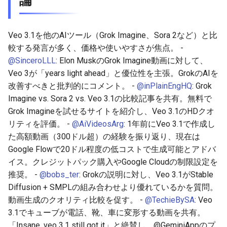
2025-11-18
2026-06-03
2025-11-18
2026-06-03
2025-11-18
2026-05-31
2025-11-18
2026-06-03
2025-11-17
2026-06-02
2025-11-17
2026-06-02
2025-11-17
2026-05-30
2025-11-17
2026-06-02
Veo 3.1を他のAIツール（Grok Imagine、Sora 2など）と比
較する発言が多く、価格や使いやすさが焦点。 -
2025-11-16
2026-06-01
2025-11-16
2026-06-01
2025-11-16
2026-05-29
2025-11-16
2026-06-01
@SinceroLLL
: Elon MuskのGrok Imagine動画に対して、
Veo 3が「years light ahead」と優位性を主張。GrokのAIを
2025-11-15
2026-05-31
2025-11-15
2026-05-31
2025-11-15
2026-05-28
2025-11-15
2026-05-31
改善すべきと批判的にコメント。 -
@inPlainEngHQ
: Grok
Imagine vs. Sora 2 vs. Veo 3.1の比較記事を共有。無料で
2025-11-14
2026-05-30
2025-11-14
2026-05-30
2025-11-14
2026-05-27
2025-11-14
2026-05-30
Grok Imagineを試せるサイトを紹介し、Veo 3.1のHDクオ
リティを評価。 -
@AiVideosArg
: 1年前にVeo 3.1で作成し
2025-11-13
2026-05-29
2025-11-13
2026-05-29
2025-11-13
2026-05-26
2025-11-13
2026-05-29
た高額動画（300ドル超）の経験を振り返り、現在は
Google Flowで20ドル程度の低コストで生成可能とアドバ
2025-11-12
2026-05-28
2025-11-12
2026-05-28
2025-11-12
2026-05-25
2025-11-12
2026-05-28
イス。クレジットパック購入やGoogle Cloudの制限設定を
推奨。 -
@bobs_ter
: Grokの説明に対し、Veo 3.1がStable
2025-11-11
2026-05-27
2025-11-11
2026-05-27
2025-11-11
2026-05-24
2025-11-11
2026-05-27
Diffusion + SMPLの組み合わせより優れているかを質問。
2025-11-10
2026-05-26
2025-11-10
2026-05-26
2025-11-10
2026-05-23
2025-11-10
2026-05-26
動画生成のクオリティ比較を促す。 -
@TechieBySA
: Veo
3.1でキューブが電話、靴、車に変形する動画を共有。
2025-11-09
2026-05-25
2025-11-09
2026-05-25
2025-11-09
2026-05-22
2025-11-09
2026-05-25
「Insane, veo 3.1 still got it」と絶賛し、@GeminiAppのプ