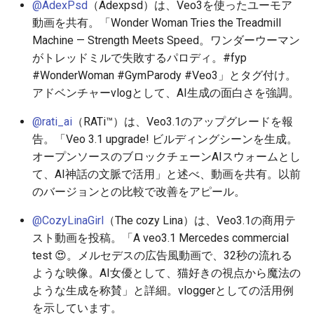
@AdexPsd
（Adexpsd）は、Veo3を使ったユーモア
2026-06-10
2026-06-12
2025-11-27
2026-06-12
2025-11-27
2026-06-09
2025-11-27
2026-06-12
2026-06-06
動画を共有。「Wonder Woman Tries the Treadmill
Machine — Strength Meets Speed。ワンダーウーマン
2026-06-09
2026-06-11
2025-11-26
2026-06-11
2025-11-26
2026-06-08
2025-11-26
2026-06-11
2026-06-05
がトレッドミルで失敗するパロディ。#fyp
#WonderWoman #GymParody #Veo3」とタグ付け。
2026-06-07
2026-06-10
2025-11-25
2026-06-10
2025-11-25
2026-06-07
2025-11-25
2026-06-10
2026-06-04
アドベンチャーvlogとして、AI生成の面白さを強調。
2026-06-06
2026-06-09
2025-11-24
2026-06-09
2025-11-24
2026-06-06
2025-11-24
2026-06-09
2026-06-03
@rati_ai
（RATi™）は、Veo3.1のアップグレードを報
告。「Veo 3.1 upgrade! ビルディングシーンを生成。
2026-06-05
2026-06-08
2025-11-23
2026-06-08
2025-11-23
2026-06-05
2025-11-23
2026-06-08
2026-06-02
オープンソースのブロックチェーンAIスウォームとし
て、AI神話の文脈で活用」と述べ、動画を共有。以前
2026-06-04
2026-06-07
2025-11-22
2026-06-07
2025-11-22
2026-06-04
2025-11-22
2026-06-07
2026-06-01
のバージョンとの比較で改善をアピール。
2026-06-03
2026-06-06
2025-11-21
2026-06-06
2025-11-21
2026-06-03
2025-11-21
2026-06-06
2026-05-31
@CozyLinaGirl
（The cozy Lina）は、Veo3.1の商用テ
スト動画を投稿。「A veo3.1 Mercedes commercial
2026-06-02
2026-06-05
2025-11-20
2026-06-05
2025-11-20
2026-06-02
2025-11-20
2026-06-05
2026-05-30
test 😍。メルセデスの広告風動画で、32秒の流れる
ような映像。AI女優として、猫好きの視点から魔法の
2026-05-31
2026-06-04
2025-11-19
2026-06-04
2025-11-19
2026-06-01
2025-11-19
2026-06-04
ような生成を称賛」と詳細。vloggerとしての活用例
を示しています。