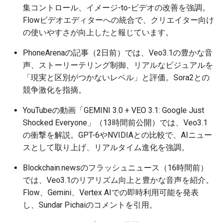
集コントロール、イメージ-to-ビデオの改善を強調。
Flowビデオエディターへの統合で、クリエイター向け
2026-05-20
2026-05-24
2025-11-08
2026-05-24
2025-11-08
2026-05-21
2025-11-08
2026-05-24
の使いやすさが向上したと報じています。
2026-05-19
2026-05-23
2025-11-07
2026-05-23
2025-11-07
2026-05-20
2025-11-07
2026-05-23
PhoneArenaの記事（2日前）では、Veo3.1の豊かな音
声、ストーリーテリング制御、リアルなビジュアルを
2026-05-18
2026-05-22
2025-11-06
2026-05-22
2025-11-06
2026-05-19
2025-11-06
2026-05-22
「現実と区別がつかないレベル」と評価。Sora2との
競争激化を指摘。
2026-05-17
2026-05-21
2025-11-05
2026-05-21
2025-11-05
2026-05-18
2025-11-05
2026-05-21
YouTubeの動画「GEMINI 3.0 + VEO 3.1: Google Just
2026-05-16
2026-05-20
2025-11-04
2026-05-20
2025-11-04
2026-05-17
2025-11-04
2026-05-20
Shocked Everyone」（13時間前公開）では、Veo3.1
の衝撃を解説。GPT-6やNVIDIAとの比較で、AIニュー
2026-05-15
2026-05-19
2025-11-03
2026-05-19
2025-11-03
2026-05-16
2025-11-03
2026-05-18
スとして取り上げ、リアルタイム進化を強調。
2026-05-14
2026-05-18
2025-11-02
2026-05-18
2025-11-02
2026-05-15
2025-11-02
Blockchain.newsのフラッシュニュース（16時間前）
では、Veo3.1のリアリズム向上と豊かな音声を紹介。
2026-05-13
2026-05-17
2025-11-01
2026-05-17
2025-11-01
2026-05-14
2025-11-01
Flow、Gemini、Vertex AIでの即時利用可能を発表
し、Sundar Pichaiのコメントを引用。
2026-05-12
2026-05-16
2025-10-31
2026-05-16
2025-10-31
2026-05-13
2025-10-31