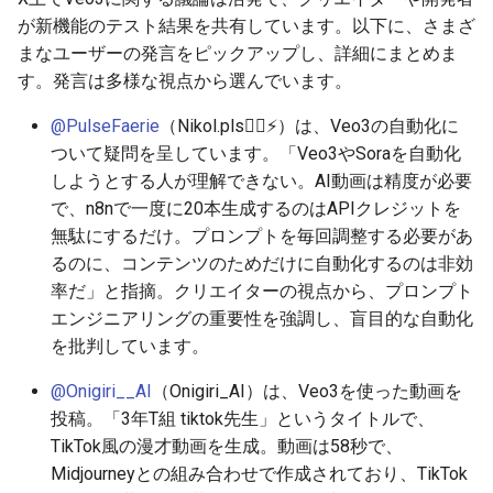
が新機能のテスト結果を共有しています。以下に、さまざ
2026-06-30
2026-07-01
2025-12-15
2026-07-01
2025-12-15
2026-03-22
2025-09-24
2026-03-22
2026-03-22
2026-06-30
2025-12-15
2026-03-22
2026-03-15
2026-03-22
2026-06-30
2026-06-28
まなユーザーの発言をピックアップし、詳細にまとめま
2026-06-28
2026-06-30
2025-12-14
2026-06-30
2025-12-14
2026-03-15
2025-09-21
2026-03-15
2026-03-15
2026-06-29
2025-12-14
2026-03-15
2026-03-08
2026-03-15
2026-06-29
2026-06-25
す。発言は多様な視点から選んでいます。
@PulseFaerie
（Nikol.pls❤️‍🔥⚡️）は、Veo3の自動化に
2026-06-26
2026-06-29
2025-12-13
2026-06-29
2025-12-13
2026-03-08
2025-09-19
2026-03-08
2026-03-08
2026-06-28
2025-12-13
2026-03-08
2026-03-01
2026-03-08
2026-06-28
2026-06-24
ついて疑問を呈しています。「Veo3やSoraを自動化
しようとする人が理解できない。AI動画は精度が必要
2026-06-25
2026-06-28
2025-12-12
2026-06-28
2025-12-12
2026-03-01
2026-03-01
2026-03-01
2026-06-26
2025-12-12
2026-03-01
2026-02-22
2026-03-01
2026-06-27
2026-06-23
で、n8nで一度に20本生成するのはAPIクレジットを
無駄にするだけ。プロンプトを毎回調整する必要があ
2026-06-24
2026-06-26
2025-12-11
2026-06-26
2025-12-11
2026-02-22
2026-02-22
2026-02-22
2026-06-25
2025-12-11
2026-02-22
2026-02-15
2026-02-22
2026-06-26
2026-06-22
るのに、コンテンツのためだけに自動化するのは非効
率だ」と指摘。クリエイターの視点から、プロンプト
2026-06-23
2026-06-25
2025-12-10
2026-06-25
2025-12-10
2026-02-15
2026-02-15
2026-02-15
2026-06-24
2025-12-10
2026-02-15
2026-02-08
2026-02-15
2026-06-25
2026-06-21
エンジニアリングの重要性を強調し、盲目的な自動化
を批判しています。
2026-06-22
2026-06-24
2025-12-09
2026-06-24
2025-12-09
2026-02-08
2026-02-08
2026-02-08
2026-06-23
2025-12-09
2026-02-08
2026-02-01
2026-02-08
2026-06-24
2026-06-20
@Onigiri__AI
（Onigiri_AI）は、Veo3を使った動画を
2026-06-21
2026-06-23
2025-12-08
2026-06-23
2025-12-08
2026-02-01
2026-02-05
2026-02-01
2026-06-21
2025-12-08
2026-02-01
2026-01-25
2026-02-01
2026-06-23
2026-06-18
投稿。「3年T組 tiktok先生」というタイトルで、
TikTok風の漫才動画を生成。動画は58秒で、
2026-06-20
2026-06-22
2025-12-07
2026-06-22
2025-12-07
2026-01-25
2026-01-25
2026-06-20
2025-12-07
2026-01-25
2026-01-18
2026-01-25
2026-06-22
2026-06-17
Midjourneyとの組み合わせで作成されており、TikTok