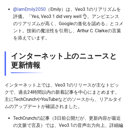
2026-05-30
2026-06-03
2025-11-18
2026-06-03
2025-11-18
2026-05-31
2025-11-18
2026-06-03
@IamEmily2050
（Emily）は、Veo3.1のリアリズムを
2026-05-29
2026-06-02
2025-11-17
2026-06-02
2025-11-17
2026-05-30
2025-11-17
2026-06-02
評価。「Yes, Veo3.1 did very well 👌。アンビエンス
のリアリズムが高く、Googleの進化を認める」とコメ
2026-05-28
2026-06-01
2025-11-16
2026-06-01
2025-11-16
2026-05-29
2025-11-16
2026-06-01
ント。技術の魔法性を引用し、Arthur C. Clarkeの言葉
を添えています。
2026-05-27
2026-05-31
2025-11-15
2026-05-31
2025-11-15
2026-05-28
2025-11-15
2026-05-31
インターネット上のニュースと
2026-05-26
2026-05-30
2025-11-14
2026-05-30
2025-11-14
2026-05-27
2025-11-14
2026-05-30
更新情報
2026-05-25
2026-05-29
2025-11-13
2026-05-29
2025-11-13
2026-05-26
2025-11-13
2026-05-29
2026-05-24
2026-05-28
2025-11-12
2026-05-28
2025-11-12
2026-05-25
2025-11-12
2026-05-28
インターネット上では、Veo3.1のリリースが主なトピッ
クで、過去24時間以内の新着記事を中心にまとめます。
2026-05-23
2026-05-27
2025-11-11
2026-05-27
2025-11-11
2026-05-24
2025-11-11
2026-05-27
主にTechCrunchやYouTubeなどのソースから、リアルタイ
ムのアップデートが確認されました。
2026-05-22
2026-05-26
2025-11-10
2026-05-26
2025-11-10
2026-05-23
2025-11-10
2026-05-26
TechCrunchの記事（3日前公開だが、更新内容が最近
の文脈で言及）では、Veo3.1の音声出力向上、詳細編
2026-05-21
2026-05-25
2025-11-09
2026-05-25
2025-11-09
2026-05-22
2025-11-09
2026-05-25