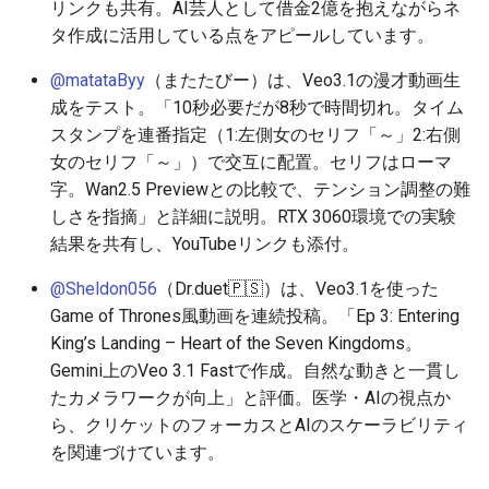
リンクも共有。AI芸人として借金2億を抱えながらネ
2026-06-19
2026-06-21
2025-12-06
2026-06-21
2025-12-06
2026-01-18
2026-01-18
2026-06-19
2025-12-06
2026-01-18
2026-01-13
2026-01-18
2026-06-21
2026-06-16
タ作成に活用している点をアピールしています。
2026-06-18
2026-06-20
2025-12-05
2026-06-20
2025-12-05
2026-01-11
2026-01-11
2026-06-18
2025-12-05
2026-01-11
2026-01-11
2026-06-20
2026-06-15
@matataByy
（またたびー）は、Veo3.1の漫才動画生
成をテスト。「10秒必要だが8秒で時間切れ。タイム
2026-06-17
2026-06-19
2025-12-04
2026-06-19
2025-12-04
2026-01-04
2026-01-04
2026-06-17
2025-12-04
2026-01-04
2026-01-04
2026-06-19
2026-06-14
スタンプを連番指定（1:左側女のセリフ「～」2:右側
女のセリフ「～」）で交互に配置。セリフはローマ
2026-06-16
2026-06-18
2025-12-03
2026-06-18
2025-12-03
2026-06-16
2025-12-03
2026-06-18
2026-06-13
字。Wan2.5 Previewとの比較で、テンション調整の難
しさを指摘」と詳細に説明。RTX 3060環境での実験
2026-06-15
2026-06-17
2025-12-02
2026-06-17
2025-12-02
2026-06-14
2025-12-02
2026-06-17
2026-06-11
結果を共有し、YouTubeリンクも添付。
2026-06-14
2026-06-16
2025-12-01
2026-06-16
2025-12-01
2026-06-13
2025-12-01
2026-06-16
2026-06-10
@Sheldon056
（Dr.duet🇵🇸）は、Veo3.1を使った
Game of Thrones風動画を連続投稿。「Ep 3: Entering
2026-06-13
2026-06-15
2025-11-30
2026-06-15
2025-11-30
2026-06-12
2025-11-30
2026-06-15
2026-06-09
King’s Landing – Heart of the Seven Kingdoms。
Gemini上のVeo 3.1 Fastで作成。自然な動きと一貫し
2026-06-12
2026-06-14
2025-11-29
2026-06-14
2025-11-29
2026-06-11
2025-11-29
2026-06-14
2026-06-08
たカメラワークが向上」と評価。医学・AIの視点か
ら、クリケットのフォーカスとAIのスケーラビリティ
2026-06-11
2026-06-13
2025-11-28
2026-06-13
2025-11-28
2026-06-10
2025-11-28
2026-06-13
2026-06-07
を関連づけています。