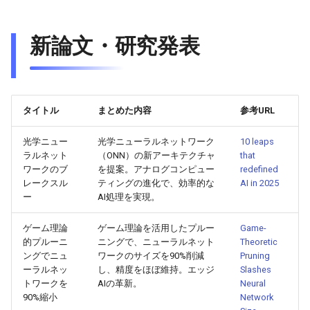
2026-06-12
2026-06-12
2025-11-27
2026-06-09
2025-11-27
2026-06-10
2025-11-27
2026-06-12
2026-06-06
新論文・研究発表
2026-06-11
2026-06-11
2025-11-26
2026-06-08
2025-11-26
2026-06-09
2025-11-26
2026-06-11
2026-06-05
2026-06-10
2026-06-10
2025-11-25
2026-06-07
2025-11-25
2026-06-07
2025-11-25
2026-06-10
2026-06-04
2026-06-09
2026-06-09
2025-11-24
2026-06-06
2025-11-24
2026-06-06
2025-11-24
2026-06-09
2026-06-03
タイトル
まとめた内容
参考URL
2026-06-08
2026-06-08
2025-11-23
2026-06-05
2025-11-23
2026-06-05
2025-11-23
2026-06-08
2026-06-02
光学ニュー
光学ニューラルネットワーク
10 leaps
ラルネット
（ONN）の新アーキテクチャ
that
ワークのブ
を提案。アナログコンピュー
redefined
2026-06-07
2026-06-07
2025-11-22
2026-06-04
2025-11-22
2026-06-04
2025-11-22
2026-06-07
2026-06-01
レークスル
ティングの進化で、効率的な
AI in 2025
ー
AI処理を実現。
2026-06-06
2026-06-06
2025-11-21
2026-06-03
2025-11-21
2026-06-03
2025-11-21
2026-06-06
2026-05-31
ゲーム理論
ゲーム理論を活用したプルー
Game-
的プルーニ
ニングで、ニューラルネット
Theoretic
2026-06-05
2026-06-05
2025-11-20
2026-06-02
2025-11-20
2026-06-02
2025-11-20
2026-06-05
2026-05-30
ングでニュ
ワークのサイズを90%削減
Pruning
ーラルネッ
し、精度をほぼ維持。エッジ
Slashes
2026-06-04
2026-06-04
2025-11-19
2026-06-01
2025-11-19
2026-05-31
2025-11-19
2026-06-04
トワークを
AIの革新。
Neural
90%縮小
Network