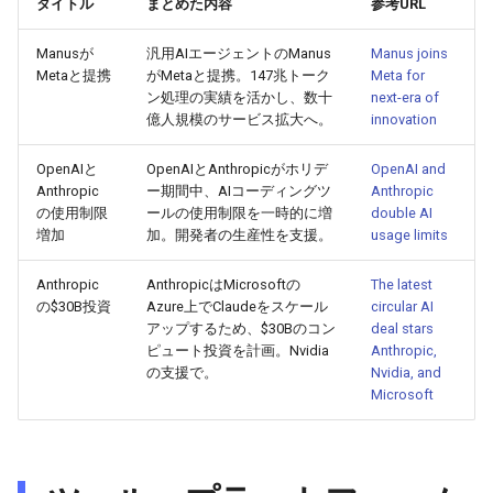
タイトル
まとめた内容
参考URL
2026-05-15
2026-05-15
2025-10-30
2026-05-12
2025-10-30
2026-05-11
2025-10-30
Manusが
汎用AIエージェントのManus
Manus joins
Metaと提携
がMetaと提携。147兆トーク
Meta for
2026-05-14
2026-05-14
2025-10-29
2026-05-11
2025-10-29
2026-05-10
2025-10-29
ン処理の実績を活かし、数十
next-era of
億人規模のサービス拡大へ。
innovation
2026-05-13
2026-05-13
2025-10-28
2026-05-10
2025-10-28
2026-05-09
2025-10-28
OpenAIと
OpenAIとAnthropicがホリデ
OpenAI and
Anthropic
ー期間中、AIコーディングツ
Anthropic
2026-05-12
2026-05-12
2025-10-27
2026-05-09
2025-10-27
2026-05-08
2025-10-27
の使用制限
ールの使用制限を一時的に増
double AI
増加
加。開発者の生産性を支援。
usage limits
2026-05-11
2026-05-11
2025-10-26
2026-05-08
2025-10-26
2026-05-07
2025-10-26
Anthropic
AnthropicはMicrosoftの
The latest
の$30B投資
Azure上でClaudeをスケール
circular AI
2026-05-10
2026-05-10
2025-10-25
2026-05-07
2025-10-25
2026-05-06
2025-10-25
アップするため、$30Bのコン
deal stars
ピュート投資を計画。Nvidia
Anthropic,
2026-05-09
2026-05-09
2025-10-24
2026-05-06
2025-10-24
2026-05-05
2025-10-24
の支援で。
Nvidia, and
Microsoft
2026-05-08
2026-05-08
2025-10-23
2026-05-05
2025-10-23
2026-05-04
2025-10-23
2026-05-07
2026-05-07
2025-10-22
2026-05-04
2025-10-22
2026-05-03
2025-10-22