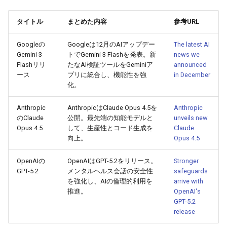
2026-06-21
2026-06-21
2025-12-06
2026-01-18
2026-01-18
2026-06-19
2025-12-06
2026-01-18
2026-01-13
2026-06-19
2025-12-06
2026-01-18
2026-06-21
2026-06-16
タイトル
まとめた内容
参考URL
2026-06-20
2026-06-20
2025-12-05
2026-01-11
2026-01-11
2026-06-18
2025-12-05
2026-01-11
2026-06-18
2025-12-05
2026-01-11
2026-06-20
2026-06-15
Googleの
Googleは12月のAIアップデー
The latest AI
Gemini 3
トでGemini 3 Flashを発表。新
news we
2026-06-19
2026-06-19
2025-12-04
2026-01-04
2026-01-04
2026-06-17
2025-12-04
2026-01-04
2026-06-17
2025-12-04
2026-01-04
2026-06-19
2026-06-14
Flashリリ
たなAI検証ツールをGeminiア
announced
ース
プリに統合し、機能性を強
in December
2026-06-18
2026-06-18
2025-12-03
2026-06-16
2025-12-03
2026-06-16
2025-12-03
2026-06-18
2026-06-13
化。
2026-06-17
2026-06-17
2025-12-02
2026-06-14
2025-12-02
2026-06-15
2025-12-02
2026-06-17
2026-06-11
Anthropic
AnthropicはClaude Opus 4.5を
Anthropic
のClaude
公開。最先端の知能モデルと
unveils new
Opus 4.5
して、生産性とコード生成を
Claude
2026-06-16
2026-06-16
2025-12-01
2026-06-13
2025-12-01
2026-06-14
2025-12-01
2026-06-16
2026-06-10
向上。
Opus 4.5
2026-06-15
2026-06-15
2025-11-30
2026-06-12
2025-11-30
2026-06-13
2025-11-30
2026-06-15
2026-06-09
OpenAIの
OpenAIはGPT-5.2をリリース。
Stronger
GPT-5.2
メンタルヘルス会話の安全性
safeguards
2026-06-14
を強化し、AIの倫理的利用を
2026-06-14
2025-11-29
2026-06-11
2025-11-29
2026-06-12
2025-11-29
2026-06-14
2026-06-08
arrive with
推進。
OpenAI's
GPT-5.2
2026-06-13
2026-06-13
2025-11-28
2026-06-10
2025-11-28
2026-06-11
2025-11-28
2026-06-13
2026-06-07
release