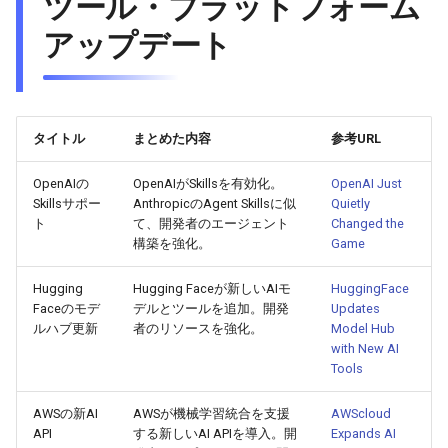
ツール・プラットフォーム
2026-05-06
2026-05-06
2025-10-21
2026-05-03
2025-10-21
2026-05-02
2025-10-21
アップデート
2026-05-05
2026-05-05
2025-10-20
2026-05-02
2025-10-20
2026-05-01
2025-10-20
2026-05-04
2026-05-04
2025-10-19
2026-05-01
2025-10-19
2026-04-30
2025-10-19
タイトル
まとめた内容
参考URL
2026-05-03
2026-05-03
2025-10-18
2026-04-30
2025-10-18
2026-04-29
2025-10-18
OpenAIの
OpenAIがSkillsを有効化。
OpenAI Just
Skillsサポー
AnthropicのAgent Skillsに似
Quietly
ト
て、開発者のエージェント
Changed the
2026-05-02
2026-05-02
2025-10-17
2026-04-29
2025-10-17
2026-04-28
2025-10-17
構築を強化。
Game
2026-05-01
2026-05-01
2025-10-16
2026-04-28
2025-10-16
2026-04-27
2025-10-16
Hugging
Hugging Faceが新しいAIモ
HuggingFace
Faceのモデ
デルとツールを追加。開発
Updates
2026-04-30
2026-04-30
2025-10-15
2026-04-27
2025-10-15
2026-04-26
2025-10-15
ルハブ更新
者のリソースを強化。
Model Hub
with New AI
Tools
2026-04-29
2026-04-29
2025-10-14
2026-04-26
2025-10-14
2026-04-25
2025-10-14
AWSの新AI
AWSが機械学習統合を支援
AWScloud
2026-04-28
2026-04-28
2025-10-13
2026-04-25
2025-10-13
2026-04-24
2025-10-13
API
する新しいAI APIを導入。開
Expands AI