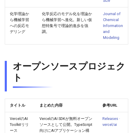
2026-06-03
2026-06-03
2025-11-18
2026-05-31
2025-11-18
2026-05-30
2025-11-18
2026-06-03
Size
化学理論か
化学反応のモデル化を理論か
Journal of
2026-06-02
2026-06-02
2025-11-17
2026-05-30
2025-11-17
2026-05-29
2025-11-17
2026-06-02
ら機械学習
ら機械学習へ進化。新しい仮
Chemical
への反応モ
想特集号で理論的進歩を強
Information
2026-06-01
2026-06-01
2025-11-16
2026-05-29
2025-11-16
2026-05-28
2025-11-16
2026-06-01
デリング
調。
and
Modeling
2026-05-31
2026-05-31
2025-11-15
2026-05-28
2025-11-15
2026-05-27
2025-11-15
2026-05-31
2026-05-30
2026-05-30
2025-11-14
2026-05-27
2025-11-14
2026-05-26
2025-11-14
2026-05-30
オープンソースプロジェク
2026-05-29
2026-05-29
2025-11-13
2026-05-26
2025-11-13
2026-05-25
2025-11-13
2026-05-29
ト
2026-05-28
2026-05-28
2025-11-12
2026-05-25
2025-11-12
2026-05-24
2025-11-12
2026-05-28
2026-05-27
2026-05-27
2025-11-11
2026-05-24
2025-11-11
2026-05-23
2025-11-11
2026-05-27
タイトル
まとめた内容
参考URL
2026-05-26
2026-05-26
2025-11-10
2026-05-23
2025-11-10
2026-05-22
2025-11-10
2026-05-26
VercelのAI
VercelのAI SDKが無料オープン
Releases ·
Toolkitリリ
ソースとして公開。TypeScript
vercel/ai
ース
向けにAIアプリケーション構
2026-05-25
2026-05-25
2025-11-09
2026-05-22
2025-11-09
2026-05-21
2025-11-09
2026-05-25