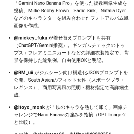
「Gemini Nano Banana Pro」を使った複数画像生成を
2025-12-15
2026-07-01
2025-12-15
2026-07-01
2025-12-15
2026-03-22
2025-09-24
2026-03-22
2026-03-22
2026-03-22
2026-03-15
2026-06-30
2025-12-15
2026-03-22
2026-06-30
2026-06-28
投稿。Millie Bobby Brown、Sadie Sink、Natalia Dyer
などのキャラクターを組み合わせたフォトアルバム風
2025-12-14
2026-06-30
2025-12-14
2026-06-30
2025-12-14
2026-03-15
2025-09-21
2026-03-15
2026-03-15
2026-03-15
2026-03-08
2026-06-28
2025-12-14
2026-03-15
2026-06-29
2026-06-25
画像を作成。
2025-12-13
2026-06-29
2025-12-13
2026-06-29
2025-12-13
2026-03-08
2025-09-19
2026-03-08
2026-03-08
2026-03-08
2026-03-01
2026-06-26
2025-12-13
2026-03-08
2026-06-28
2026-06-24
@mickey_fuku
が着せ替えプロンプトを共有
（ChatGPT/Gemini推奨）。ギンガムチェックのトッ
2025-12-12
2026-06-28
2025-12-12
2026-06-28
2025-12-12
2026-03-01
2026-03-01
2026-03-01
2026-03-01
2026-02-22
2026-06-25
2025-12-12
2026-03-01
2026-06-27
2026-06-23
プス＋フレアミニスカートなどの詳細衣装指定で、背
景を保持した編集例。自由使用OKと明記。
2025-12-11
2026-06-26
2025-12-11
2026-06-26
2025-12-11
2026-02-22
2026-02-22
2026-02-22
2026-02-22
2026-02-15
2026-06-24
2025-12-11
2026-02-22
2026-06-26
2026-06-22
@RM_uii
がジムシーン向け構造化JSONプロンプトを
公開。South Asianのフィット女性（スポーツブラ・
2025-12-10
2026-06-25
2025-12-10
2026-06-25
2025-12-10
2026-02-15
2026-02-15
2026-02-15
2026-02-15
2026-02-08
2026-06-23
2025-12-10
2026-02-15
2026-06-25
2026-06-21
レギンス）、商用写真風の照明・機材指定で高詳細生
2025-12-09
成。
2026-06-24
2025-12-09
2026-06-24
2025-12-09
2026-02-08
2026-02-08
2026-02-08
2026-02-08
2026-02-01
2026-06-22
2025-12-09
2026-02-08
2026-06-24
2026-06-20
@itoyo_monk
が「鉄のキャラを熱して叩く」画像チ
2025-12-08
2026-06-23
2025-12-08
2026-06-23
2025-12-08
2026-02-01
2026-02-05
2026-02-01
2026-02-01
2026-01-25
2026-06-21
2025-12-08
2026-02-01
2026-06-23
2026-06-18
ャレンジでNano Bananaの強みを指摘（GPT Image-2
と比較）。
2025-12-07
2026-06-22
2025-12-07
2026-06-22
2025-12-07
2026-01-25
2026-01-25
2026-01-25
2026-01-18
2026-06-20
2025-12-07
2026-01-25
2026-06-22
2026-06-17