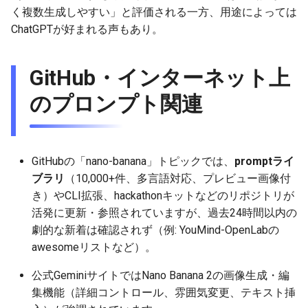
2025-11-27
2026-06-12
2025-11-27
2026-06-12
2025-11-27
2026-06-10
2025-11-27
2026-06-12
2026-06-06
く複数生成しやすい」と評価される一方、用途によっては
ChatGPTが好まれる声もあり。
2025-11-26
2026-06-11
2025-11-26
2026-06-11
2025-11-26
2026-06-09
2025-11-26
2026-06-11
2026-06-05
GitHub・インターネット上
2025-11-25
2026-06-10
2025-11-25
2026-06-10
2025-11-25
2026-06-07
2025-11-25
2026-06-10
2026-06-04
のプロンプト関連
2025-11-24
2026-06-09
2025-11-24
2026-06-09
2025-11-24
2026-06-06
2025-11-24
2026-06-09
2026-06-03
2025-11-23
2026-06-08
2025-11-23
2026-06-08
2025-11-23
2026-06-05
2025-11-23
2026-06-08
2026-06-02
GitHubの「nano-banana」トピックでは、
promptライ
2025-11-22
2026-06-07
2025-11-22
2026-06-07
2025-11-22
2026-06-04
2025-11-22
2026-06-07
2026-06-01
ブラリ
（10,000+件、多言語対応、プレビュー画像付
き）やCLI拡張、hackathonキットなどのリポジトリが
2025-11-21
2026-06-06
2025-11-21
2026-06-06
2025-11-21
2026-06-03
2025-11-21
2026-06-06
2026-05-31
活発に更新・参照されていますが、過去24時間以内の
劇的な新着は確認されず（例: YouMind-OpenLabの
2025-11-20
2026-06-05
2025-11-20
2026-06-05
2025-11-20
2026-06-02
2025-11-20
2026-06-05
2026-05-30
awesomeリストなど）。
公式GeminiサイトではNano Banana 2の画像生成・編
2025-11-19
2026-06-04
2025-11-19
2026-06-04
2025-11-19
2026-05-31
2025-11-19
2026-06-04
集機能（詳細コントロール、雰囲気変更、テキスト挿