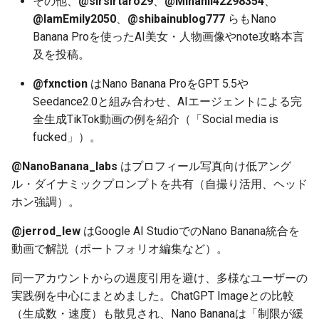
その他、
@sirsirtaro29
、
@Minahil42298354
、
2025-12-06
2026-06-21
2025-12-06
2026-06-21
2025-12-06
2026-01-18
2026-01-18
2026-01-18
2026-01-13
2026-06-19
2025-12-06
2026-01-18
2026-06-21
2026-06-16
@IamEmily2050
、
@shibainublog777
らもNano
Banana Proを使ったAI美女・人物画像やnote攻略本言
2025-12-05
2026-06-20
2025-12-05
2026-06-20
2025-12-05
2026-01-11
2026-01-11
2026-01-11
2026-06-18
2025-12-05
2026-01-11
2026-06-20
2026-06-15
及を投稿。
2025-12-04
2026-06-19
2025-12-04
2026-06-19
2025-12-04
2026-01-04
2026-01-04
2026-01-04
2026-06-17
2025-12-04
2026-01-04
2026-06-19
2026-06-14
@fxnction
はNano Banana ProをGPT 5.5や
Seedance2.0と組み合わせ、AIエージェントによる完
2025-12-03
2026-06-18
2025-12-03
2026-06-18
2025-12-03
2026-06-16
2025-12-03
2026-06-18
2026-06-13
全生成TikTok動画の例を紹介（「Social media is
fucked」）。
2025-12-02
2026-06-17
2025-12-02
2026-06-17
2025-12-02
2026-06-15
2025-12-02
2026-06-17
2026-06-11
@NanoBanana_labs
はプロフィール写真向け低アング
ル・ダイナミックプロンプトを共有（自撮り活用、ヘッド
2025-12-01
2026-06-16
2025-12-01
2026-06-16
2025-12-01
2026-06-14
2025-12-01
2026-06-16
2026-06-10
ホン強調）。
2025-11-30
2026-06-15
2025-11-30
2026-06-15
2025-11-30
2026-06-13
2025-11-30
2026-06-15
2026-06-09
@jerrod_lew
はGoogle AI StudioでのNano Banana統合を
動画で解説（ポートフォリオ編集など）。
2025-11-29
2026-06-14
2025-11-29
2026-06-14
2025-11-29
2026-06-12
2025-11-29
2026-06-14
2026-06-08
同一アカウントからの過度引用を避け、多様なユーザーの
2025-11-28
2026-06-13
2025-11-28
2026-06-13
2025-11-28
2026-06-11
2025-11-28
2026-06-13
2026-06-07
実践例を中心にまとめました。ChatGPT Imageとの比較
（生成数・速度）も散見され、Nano Bananaは「制限が緩