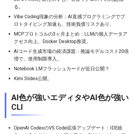
る。
2026-04-27
2026-04-27
2025-10-12
2026-04-24
2025-10-12
2026-04-23
2025-10-12
Vibe Coding現象の分析：AI直感プログラミングでプ
2026-04-26
2026-04-26
2025-10-11
2026-04-23
2025-10-11
2026-04-22
2025-10-11
ロトタイピング加速も、技術負債リスクあり。
MCPプロトコルの3ヶ月まとめ：LLMの個人データア
2026-04-25
2026-04-25
2025-10-10
2026-04-22
2025-10-10
2026-04-21
2025-10-10
クセス向上。Docker Desktop推奨。
2026-04-24
2026-04-24
2025-10-09
2026-04-21
2025-10-09
2026-04-20
2025-10-09
AIコード生成市場の経済課題：推論モデルコスト20倍
増で、使用制限導入。
2026-04-23
2026-04-23
2025-10-08
2026-04-20
2025-10-08
2026-04-19
2025-10-08
Notebook LMフラッシュカードが近日公開？
Kimi Slides公開。
2026-04-22
2026-04-22
2025-10-07
2026-04-19
2025-10-07
2026-04-18
2025-10-07
2026-04-21
2026-04-21
2025-10-06
2026-04-18
2025-10-06
2026-04-17
2025-10-06
AI色が強いエディタやAI色が強い
CLI
2026-04-20
2026-04-20
2025-10-05
2026-04-17
2025-10-05
2026-04-16
2025-10-05
2026-04-19
2026-04-19
2025-10-04
2026-04-16
2025-10-04
2026-04-15
2025-10-04
OpenAI CodexのVS Code拡張アップデート：IDE統