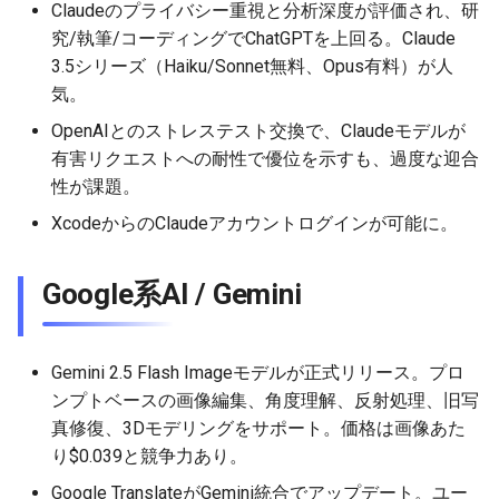
2026-06-12
2026-06-12
2025-11-27
2026-06-09
2025-11-27
2026-06-10
2025-11-27
2026-06-12
2026-06-06
Claudeのプライバシー重視と分析深度が評価され、研
究/執筆/コーディングでChatGPTを上回る。Claude
2026-06-11
2026-06-11
2025-11-26
2026-06-08
2025-11-26
2026-06-09
2025-11-26
2026-06-11
2026-06-05
3.5シリーズ（Haiku/Sonnet無料、Opus有料）が人
気。
2026-06-10
2026-06-10
2025-11-25
2026-06-07
2025-11-25
2026-06-07
2025-11-25
2026-06-10
2026-06-04
OpenAIとのストレステスト交換で、Claudeモデルが
有害リクエストへの耐性で優位を示すも、過度な迎合
2026-06-09
2026-06-09
2025-11-24
2026-06-06
2025-11-24
2026-06-06
2025-11-24
2026-06-09
2026-06-03
性が課題。
XcodeからのClaudeアカウントログインが可能に。
2026-06-08
2026-06-08
2025-11-23
2026-06-05
2025-11-23
2026-06-05
2025-11-23
2026-06-08
2026-06-02
2026-06-07
2026-06-07
2025-11-22
2026-06-04
2025-11-22
2026-06-04
2025-11-22
2026-06-07
2026-06-01
Google系AI / Gemini
2026-06-06
2026-06-06
2025-11-21
2026-06-03
2025-11-21
2026-06-03
2025-11-21
2026-06-06
2026-05-31
Gemini 2.5 Flash Imageモデルが正式リリース。プロ
2026-06-05
2026-06-05
2025-11-20
2026-06-02
2025-11-20
2026-06-02
2025-11-20
2026-06-05
2026-05-30
ンプトベースの画像編集、角度理解、反射処理、旧写
真修復、3Dモデリングをサポート。価格は画像あた
2026-06-04
2026-06-04
2025-11-19
2026-06-01
2025-11-19
2026-05-31
2025-11-19
2026-06-04
り$0.039と競争力あり。
Google TranslateがGemini統合でアップデート。ユー