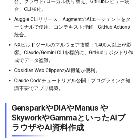
合、クラウド/ローカル切り替え、GitHubレビュー統
2026-04-18
2026-04-18
2025-10-03
2026-04-15
2025-10-03
2026-04-14
2025-10-03
合、CLI強化。
Auggie CLIリリース：AugmentのAIエージェントをタ
2026-04-17
2026-04-17
2025-10-02
2026-04-14
2025-10-02
2026-04-13
2025-10-02
ーミナルで使用。コンテキスト理解、GitHub Actions
統合。
2026-04-16
2026-04-16
2025-10-01
2026-04-13
2025-10-01
2026-04-12
2025-10-01
NXビルドツールのマルウェア攻撃：1,400人以上が影
2026-04-15
2026-04-15
2025-09-30
2026-04-12
2025-09-30
2026-04-11
2025-09-30
響。Claude/Gemini CLIを標的に、GitHubリポジトリ作
成でデータ盗難。
2026-04-14
2026-04-14
2025-09-29
2026-04-11
2025-09-29
2026-04-10
2025-09-29
Obsidian Web ClipperのAI機能が便利。
2026-04-13
2026-04-13
2025-09-28
2026-04-10
2025-09-28_week
2026-04-09
2025-09-28
Claude Codeチュートリアル公開：プログラミング知
識不要でアプリ構築。
2026-04-12
2026-04-12
2025-09-27
2026-04-09
2025-09-27
2026-04-08
2025-09-27
GensparkやDIAやManus や
2026-04-11
2026-04-11
2025-09-26
2026-04-08
2025-09-26
2026-04-07
2025-09-26
SkyworkやGammaといったAIブ
2026-04-10
2026-04-10
2025-09-25
2026-04-07
2025-09-25
2026-04-06
2025-09-25
ラウザやAI資料作成