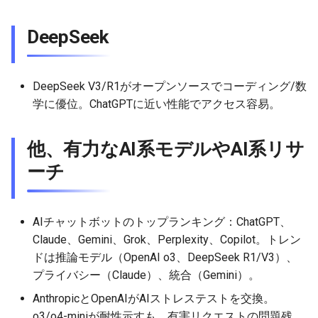
2026-05-06
2026-05-06
2025-10-21
2026-05-03
2025-10-21
2026-05-02
2025-10-21
DeepSeek
2026-05-05
2026-05-05
2025-10-20
2026-05-02
2025-10-20
2026-05-01
2025-10-20
DeepSeek V3/R1がオープンソースでコーディング/数
2026-05-04
2026-05-04
2025-10-19
2026-05-01
2025-10-19
2026-04-30
2025-10-19
学に優位。ChatGPTに近い性能でアクセス容易。
2026-05-03
2026-05-03
2025-10-18
2026-04-30
2025-10-18
2026-04-29
2025-10-18
他、有力なAI系モデルやAI系リサ
2026-05-02
2026-05-02
2025-10-17
2026-04-29
2025-10-17
2026-04-28
2025-10-17
ーチ
2026-05-01
2026-05-01
2025-10-16
2026-04-28
2025-10-16
2026-04-27
2025-10-16
AIチャットボットのトップランキング：ChatGPT、
2026-04-30
2026-04-30
2025-10-15
2026-04-27
2025-10-15
2026-04-26
2025-10-15
Claude、Gemini、Grok、Perplexity、Copilot。トレン
ドは推論モデル（OpenAI o3、DeepSeek R1/V3）、
2026-04-29
2026-04-29
2025-10-14
2026-04-26
2025-10-14
2026-04-25
2025-10-14
プライバシー（Claude）、統合（Gemini）。
AnthropicとOpenAIがAIストレステストを交換。
2026-04-28
2026-04-28
2025-10-13
2026-04-25
2025-10-13
2026-04-24
2025-10-13
o3/o4-miniが耐性示すも、有害リクエストの問題残