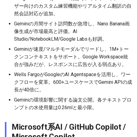
2026-06-03
2026-06-03
2025-11-18
2026-05-31
2025-11-18
2026-05-30
2025-11-18
2026-06-03
ザー向けのカスタム練習機能やリアルタイム翻訳の自
然会話対応が追加。
2026-06-02
2026-06-02
2025-11-17
2026-05-30
2025-11-17
2026-05-29
2025-11-17
2026-06-02
Geminiの月間サイト訪問数が急増し、Nano Banana画
2026-06-01
2026-06-01
2025-11-16
2026-05-29
2025-11-16
2026-05-28
2025-11-16
2026-06-01
像生成が市場最高と評価。AI
Studio/NotebookLM/Google Labsも好調。
2026-05-31
2026-05-31
2025-11-15
2026-05-28
2025-11-15
2026-05-27
2025-11-15
2026-05-31
Geminiが速度/マルチモーダルでリードし、1M+トー
クンコンテキストをサポート。Google Workspace統
2026-05-30
2026-05-30
2025-11-14
2026-05-27
2025-11-14
2026-05-26
2025-11-14
2026-05-30
合が強みだが、レスポンスに広告が入る弱点あり。
Wells FargoがGoogleのAI Agentspaceを活用し、ワー
2026-05-29
2026-05-29
2025-11-13
2026-05-26
2025-11-13
2026-05-25
2025-11-13
2026-05-29
クフローを変革。600+ユースケースでGemini APIの成
長が40倍に。
2026-05-28
2026-05-28
2025-11-12
2026-05-25
2025-11-12
2026-05-24
2025-11-12
2026-05-28
Geminiの環境影響に関する論文公開。各テキストプロ
2026-05-27
2026-05-27
2025-11-11
2026-05-24
2025-11-11
2026-05-23
2025-11-11
2026-05-27
ンプトの水使用量は0.26mlと最小限。
2026-05-26
2026-05-26
2025-11-10
2026-05-23
2025-11-10
2026-05-22
2025-11-10
2026-05-26
Microsoft系AI / GitHub Copilot /
Microsoft Copilot
2026-05-25
2026-05-25
2025-11-09
2026-05-22
2025-11-09
2026-05-21
2025-11-09
2026-05-25