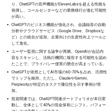
り、ChatGPTの音声機能がElevenLabsを超える性能を
2026-07-01
2026-07-01
2025-12-15
2026-03-22
2025-09-24
2026-03-22
2026-03-22
2026-06-30
2025-12-15
2026-03-22
2026-03-15
2026-06-30
2025-12-15
2026-03-22
2026-06-30
2026-06-28
発揮し、コールセンターなどの業務移行が進む可能性
が高い。
2026-06-30
2026-06-30
2025-12-14
2026-03-15
2025-09-21
2026-03-15
2026-03-15
2026-06-29
2025-12-14
2026-03-15
2026-03-08
2026-06-28
2025-12-14
2026-03-15
2026-06-29
2026-06-25
ChatGPTのビジネス機能が強化され、会議録音の自動
2026-06-29
2026-06-29
2025-12-13
2026-03-08
2025-09-19
2026-03-08
2026-03-08
2026-06-28
2025-12-13
2026-03-08
2026-03-01
2026-06-26
2025-12-13
2026-03-08
2026-06-28
2026-06-24
分析やクラウドサービス（Google Drive、Dropboxな
ど）との統合が追加。企業向けの生産性向上ツールと
2026-06-28
2026-06-28
2025-12-12
2026-03-01
2026-03-01
2026-03-01
2026-06-26
2025-12-12
2026-03-01
2026-02-22
2026-06-25
2025-12-12
2026-03-01
2026-06-27
2026-06-23
して進化。
ユーザー監視に関する論争が再燃。OpenAIが会話内
2026-06-26
2026-06-26
2025-12-11
2026-02-22
2026-02-22
2026-02-22
2026-06-25
2025-12-11
2026-02-22
2026-02-15
2026-06-24
2025-12-11
2026-02-22
2026-06-26
2026-06-22
容をスキャンし、法執行機関に報告する可能性を認め
たことで、プライバシー侵害の懸念が高まっている。
2026-06-25
2026-06-25
2025-12-10
2026-02-15
2026-02-15
2026-02-15
2026-06-24
2025-12-10
2026-02-15
2026-02-08
2026-06-23
2025-12-10
2026-02-15
2026-06-25
2026-06-21
ChatGPTが依然としてAI市場の60-70%を占め、汎用性
でトップを維持。ただし、ClaudeやGemini、
2026-06-24
2026-06-24
2025-12-09
2026-02-08
2026-02-08
2026-02-08
2026-06-23
2025-12-09
2026-02-08
2026-02-01
2026-06-22
2025-12-09
2026-02-08
2026-06-24
2026-06-20
Perplexityが特定のタスクで優位性を示す事例が増
加。
2026-06-23
2026-06-23
2025-12-08
2026-02-01
2026-02-05
2026-02-01
2026-06-21
2025-12-08
2026-02-01
2026-01-25
2026-06-21
2025-12-08
2026-02-01
2026-06-23
2026-06-18
投資関連では、ChatGPT関連ポートフォリオが本日変
2026-06-22
2026-06-22
2025-12-07
2026-01-25
2026-01-25
2026-06-20
2025-12-07
2026-01-25
2026-01-18
2026-06-20
2025-12-07
2026-01-25
2026-06-22
2026-06-17
動し、全体として40%の現金保有にシフト。パフォー