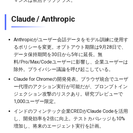
マンスは依然トップクラス。
2026-06-21
2026-06-21
2025-12-06
2026-01-18
2026-01-18
2026-06-19
2025-12-06
2026-01-18
2026-01-13
2026-06-19
2025-12-06
2026-01-18
2026-06-21
2026-06-16
Claude / Anthropic
2026-06-20
2026-06-20
2025-12-05
2026-01-11
2026-01-11
2026-06-18
2025-12-05
2026-01-11
2026-06-18
2025-12-05
2026-01-11
2026-06-20
2026-06-15
2026-06-19
2026-06-19
2025-12-04
2026-01-04
2026-01-04
2026-06-17
2025-12-04
2026-01-04
2026-06-17
2025-12-04
2026-01-04
2026-06-19
2026-06-14
Anthropicがユーザー会話データをモデル訓練に使用す
るポリシーを変更。オプトアウト期限は9月28日で、
2026-06-18
2026-06-18
2025-12-03
2026-06-16
2025-12-03
2026-06-16
2025-12-03
2026-06-18
2026-06-13
データ保持期間を30日から5年に延長。無
料/Pro/Max/Codeユーザーに影響し、企業ユーザーは
2026-06-17
2026-06-17
2025-12-02
2026-06-14
2025-12-02
2026-06-15
2025-12-02
2026-06-17
2026-06-11
除外。プライバシー議論を呼び起こしている。
2026-06-16
2026-06-16
2025-12-01
2026-06-13
2025-12-01
2026-06-14
2025-12-01
2026-06-16
2026-06-10
Claude for Chromeの開発発表。ブラウザ統合でユーザ
ー代理のアクション実行が可能だが、プロンプトイン
2026-06-15
2026-06-15
2025-11-30
2026-06-12
2025-11-30
2026-06-13
2025-11-30
2026-06-15
2026-06-09
ジェクション攻撃のリスクあり。研究プレビューで
1,000ユーザー限定。
2026-06-14
2026-06-14
2025-11-29
2026-06-11
2025-11-29
2026-06-12
2025-11-29
2026-06-14
2026-06-08
インドのフィンテック企業CREDがClaude Codeを活用
し、開発効率を2倍に向上。テストカバレッジも10%
2026-06-13
2026-06-13
2025-11-28
2026-06-10
2025-11-28
2026-06-11
2025-11-28
2026-06-13
2026-06-07
増加し、将来のエージェント実行を計画。