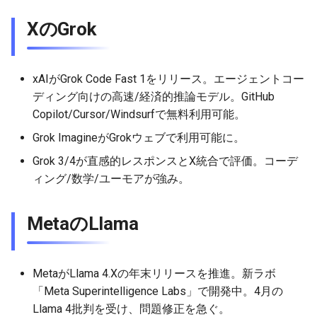
XのGrok
2026-05-15
2026-05-15
2025-10-30
2026-05-12
2025-10-30
2026-05-11
2025-10-30
2026-05-14
2026-05-14
2025-10-29
2026-05-11
2025-10-29
2026-05-10
2025-10-29
xAIがGrok Code Fast 1をリリース。エージェントコー
2026-05-13
2026-05-13
2025-10-28
2026-05-10
2025-10-28
2026-05-09
2025-10-28
ディング向けの高速/経済的推論モデル。GitHub
Copilot/Cursor/Windsurfで無料利用可能。
2026-05-12
2026-05-12
2025-10-27
2026-05-09
2025-10-27
2026-05-08
2025-10-27
Grok ImagineがGrokウェブで利用可能に。
Grok 3/4が直感的レスポンスとX統合で評価。コーデ
2026-05-11
2026-05-11
2025-10-26
2026-05-08
2025-10-26
2026-05-07
2025-10-26
ィング/数学/ユーモアが強み。
2026-05-10
2026-05-10
2025-10-25
2026-05-07
2025-10-25
2026-05-06
2025-10-25
MetaのLlama
2026-05-09
2026-05-09
2025-10-24
2026-05-06
2025-10-24
2026-05-05
2025-10-24
2026-05-08
2026-05-08
2025-10-23
2026-05-05
2025-10-23
2026-05-04
2025-10-23
MetaがLlama 4.Xの年末リリースを推進。新ラボ
「Meta Superintelligence Labs」で開発中。4月の
2026-05-07
2026-05-07
2025-10-22
2026-05-04
2025-10-22
2026-05-03
2025-10-22
Llama 4批判を受け、問題修正を急ぐ。