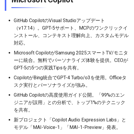
2026-05-24
2026-05-24
2025-11-08
2026-05-21
2025-11-08
2026-05-20
2025-11-08
2026-05-24
GitHub CopilotのVisual Studioアップデート
2026-05-23
2026-05-23
2025-11-07
2026-05-20
2025-11-07
2026-05-19
2025-11-07
2026-05-23
（v17.14）。GPT-5サポート、MCPのワンクリックイ
ンストール、コンテキスト理解向上、カスタムモデル
2026-05-22
2026-05-22
2025-11-06
2026-05-19
2025-11-06
2026-05-18
2025-11-06
2026-05-22
対応。
Microsoft CopilotがSamsung 2025スマートTV/モニタ
2026-05-21
2026-05-21
2025-11-05
2026-05-18
2025-11-05
2026-05-17
2025-11-05
2026-05-21
ーに統合。無料でパーソナライズ体験を提供。CEOが
GPT-5の5つの実践Tipsを共有。
2026-05-20
2026-05-20
2025-11-04
2026-05-17
2025-11-04
2026-05-16
2025-11-04
2026-05-20
CopilotがBing統合でGPT-4 Turbo/o3を使用。Officeタ
スク実行とパーソナライズが強み。
2026-05-19
2026-05-19
2025-11-03
2026-05-16
2025-11-03
2026-05-15
2025-11-03
2026-05-18
GitHub Copilotの高度使用ガイド公開。「99%のエン
2026-05-18
2026-05-18
2025-11-02
2026-05-15
2025-11-02
2026-05-14
2025-11-02
ジニアが誤用」との分析で、トップ1%のテクニック
を共有。
2026-05-17
2026-05-17
2025-11-01
2026-05-14
2025-11-01
2026-05-13
2025-11-01
新プロジェクト「Copilot Audio Expression Labs」と
モデル「MAI-Voice-1」「MAI-1-Preview」発表。
2026-05-16
2026-05-16
2025-10-31
2026-05-13
2025-10-31
2026-05-12
2025-10-31