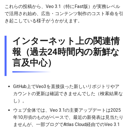
2025-12-06
2026-06-21
2025-12-06
2026-06-21
2025-12-06
2026-01-18
2026-01-18
2026-06-19
2025-12-06
2026-01-18
2026-01-13
2026-01-18
2026-06-21
2026-06-16
これらの投稿から、Veo 3.1（特にFast版）が実務レベル
で活用され始め、広告・コンテンツ制作のコスト革命を引
2025-12-05
2026-06-20
2025-12-05
2026-06-20
2025-12-05
2026-01-11
2026-01-11
2026-06-18
2025-12-05
2026-01-11
2026-01-11
2026-06-20
2026-06-15
き起こしている様子がうかがえます。
2025-12-04
2026-06-19
2025-12-04
2026-06-19
2025-12-04
2026-01-04
2026-01-04
2026-06-17
2025-12-04
2026-01-04
2026-01-04
2026-06-19
2026-06-14
インターネット上の関連情
2025-12-03
2026-06-18
2025-12-03
2026-06-18
2025-12-03
2026-06-16
2025-12-03
2026-06-18
2026-06-13
報（過去24時間内の新鮮な
言及中心）
2025-12-02
2026-06-17
2025-12-02
2026-06-17
2025-12-02
2026-06-14
2025-12-02
2026-06-17
2026-06-11
2025-12-01
2026-06-16
2025-12-01
2026-06-16
2025-12-01
2026-06-13
2025-12-01
2026-06-16
2026-06-10
GitHub上でVeo3を直接扱った新しいリポジトリやア
2025-11-30
2026-06-15
2025-11-30
2026-06-15
2025-11-30
2026-06-12
2025-11-30
2026-06-15
2026-06-09
カウントの更新は確認できませんでした（検索結果な
し）。
2025-11-29
2026-06-14
2025-11-29
2026-06-14
2025-11-29
2026-06-11
2025-11-29
2026-06-14
2026-06-08
ウェブ全体では、Veo 3.1の主要アップデートは2025
2025-11-28
2026-06-13
2025-11-28
2026-06-13
2025-11-28
2026-06-10
2025-11-28
2026-06-13
2026-06-07
年10月頃のものがベースで、最近の新発表は見当たり
ませんが、一部ブログでAtlas Cloud経由でのVeo 3.1