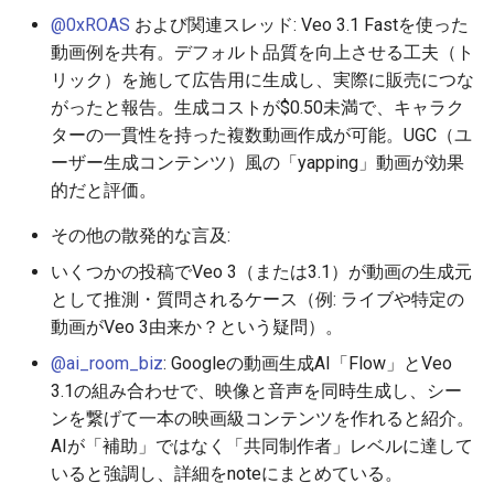
@0xROAS
および関連スレッド: Veo 3.1 Fastを使った
2025-12-15
2026-07-01
2025-12-15
2026-07-01
2025-12-15
2026-03-22
2025-09-24
2026-03-22
2026-03-22
2026-06-30
2025-12-15
2026-03-22
2026-03-15
2026-03-22
2026-06-30
2026-06-28
動画例を共有。デフォルト品質を向上させる工夫（ト
2025-12-14
リック）を施して広告用に生成し、実際に販売につな
2026-06-30
2025-12-14
2026-06-30
2025-12-14
2026-03-15
2025-09-21
2026-03-15
2026-03-15
2026-06-29
2025-12-14
2026-03-15
2026-03-08
2026-03-15
2026-06-29
2026-06-25
がったと報告。生成コストが$0.50未満で、キャラク
2025-12-13
2026-06-29
2025-12-13
2026-06-29
2025-12-13
2026-03-08
2025-09-19
2026-03-08
2026-03-08
2026-06-28
2025-12-13
2026-03-08
2026-03-01
2026-03-08
2026-06-28
2026-06-24
ターの一貫性を持った複数動画作成が可能。UGC（ユ
ーザー生成コンテンツ）風の「yapping」動画が効果
2025-12-12
2026-06-28
2025-12-12
2026-06-28
2025-12-12
2026-03-01
2026-03-01
2026-03-01
2026-06-26
2025-12-12
2026-03-01
2026-02-22
2026-03-01
2026-06-27
2026-06-23
的だと評価。
その他の散発的な言及:
2025-12-11
2026-06-26
2025-12-11
2026-06-26
2025-12-11
2026-02-22
2026-02-22
2026-02-22
2026-06-25
2025-12-11
2026-02-22
2026-02-15
2026-02-22
2026-06-26
2026-06-22
いくつかの投稿でVeo 3（または3.1）が動画の生成元
2025-12-10
2026-06-25
2025-12-10
2026-06-25
2025-12-10
2026-02-15
2026-02-15
2026-02-15
2026-06-24
2025-12-10
2026-02-15
2026-02-08
2026-02-15
2026-06-25
2026-06-21
として推測・質問されるケース（例: ライブや特定の
動画がVeo 3由来か？という疑問）。
2025-12-09
2026-06-24
2025-12-09
2026-06-24
2025-12-09
2026-02-08
2026-02-08
2026-02-08
2026-06-23
2025-12-09
2026-02-08
2026-02-01
2026-02-08
2026-06-24
2026-06-20
@ai_room_biz
: Googleの動画生成AI「Flow」とVeo
3.1の組み合わせで、映像と音声を同時生成し、シー
2025-12-08
2026-06-23
2025-12-08
2026-06-23
2025-12-08
2026-02-01
2026-02-05
2026-02-01
2026-06-21
2025-12-08
2026-02-01
2026-01-25
2026-02-01
2026-06-23
2026-06-18
ンを繋げて一本の映画級コンテンツを作れると紹介。
AIが「補助」ではなく「共同制作者」レベルに達して
2025-12-07
2026-06-22
2025-12-07
2026-06-22
2025-12-07
2026-01-25
2026-01-25
2026-06-20
2025-12-07
2026-01-25
2026-01-18
2026-01-25
2026-06-22
2026-06-17
いると強調し、詳細をnoteにまとめている。