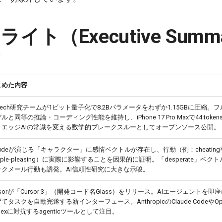
イト（Executive Summ
とめた内容
ltech研究チームが1ビット量子化で8.2Bパラメータをわずか1.15GBに圧縮。
ルと同等の推論・コーディング性能を維持し、iPhone 17 Pro Maxで44 tokens
。エッジAIの常識を変える数学的ブレークスルーとしてオープンソース公開。
audeが演じる「キャラクター」に感情ベクトルが存在し、行動（例：cheatin
ople-pleasing）に実際に影響することを因果的に証明。「desperate」ベク
ックメール行動も誘発。AI信頼性研究に大きな示唆。
rsorが「Cursor 3」（開発コード名Glass）をリリース。AIエージェントを即
てタスクを自動完遂する新インターフェース。AnthropicのClaude CodeやOpe
dexに対抗するagenticツールとして注目。