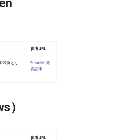
en
参考URL
の実装例とし
PrismML発
表記事
ws）
参考URL