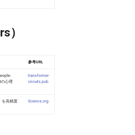
rs）
参考URL
ple-
transformer-
Iの心理
circuits.pub
」を高精度
Science.org