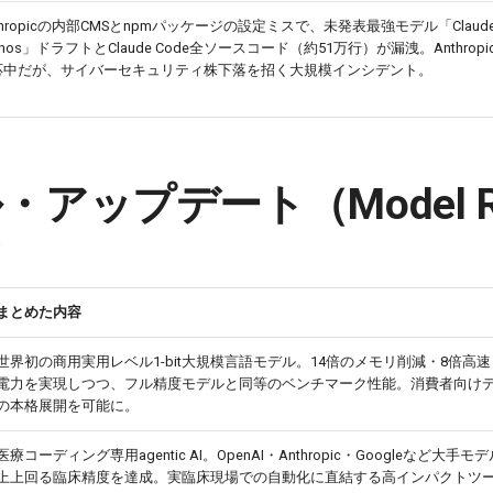
thropicの内部CMSとnpmパッケージの設定ミスで、未発表最強モデル「Claud
thos」ドラフトとClaude Code全ソースコード（約51万行）が漏洩。Anthrop
応中だが、サイバーセキュリティ株下落を招く大規模インシデント。
アップデート（Model Re
まとめた内容
世界初の商用実用レベル1-bit大規模言語モデル。14倍のメモリ削減・8倍高速・
電力を実現しつつ、フル精度モデルと同等のベンチマーク性能。消費者向け
の本格展開を可能に。
医療コーディング専用agentic AI。OpenAI・Anthropic・Googleなど大手モ
上上回る臨床精度を達成。実臨床現場での自動化に直結する高インパクトツ