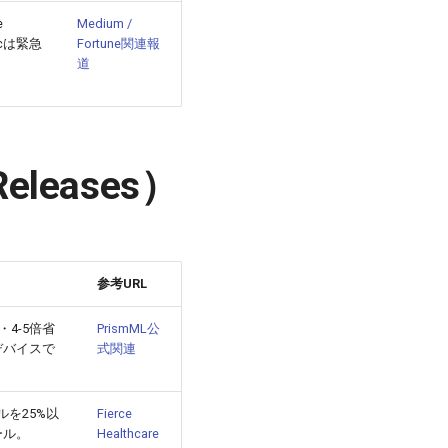
e
Medium /
icは緊急
Fortune関連報
道
leases）
参考URL
4-5倍省
PrismML公
デバイスで
式関連
デルを25%以
Fierce
ール。
Healthcare