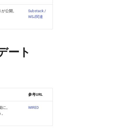
ースが公開。
Substack /
WSJ関連
デート
参考URL
能に。
WIRED
う。