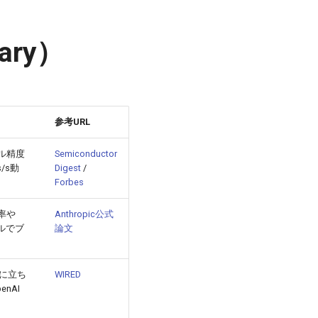
ary）
参考URL
フル精度
Semiconductor
/s動
Digest
/
Forbes
g率や
Anthropic公式
トルでブ
論文
座に立ち
WIRED
nAI