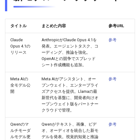
2026-06-21
2026-06-21
2025-12-06
2026-01-18
2026-01-18
2026-06-19
2025-12-06
2026-01-18
2026-01-13
2026-06-19
2025-12-06
2026-01-18
2026-06-21
2026-06-16
2026-06-20
2026-06-20
2025-12-05
2026-01-11
2026-01-11
2026-06-18
2025-12-05
2026-01-11
2026-06-18
2025-12-05
2026-01-11
2026-06-20
2026-06-15
タイトル
まとめた内容
参考URL
2026-06-19
2026-06-19
2025-12-04
2026-01-04
2026-01-04
2026-06-17
2025-12-04
2026-01-04
2026-06-17
2025-12-04
2026-01-04
2026-06-19
2026-06-14
Claude
AnthropicがClaude Opus 4.1を
参考
Opus 4.1の
発表。エージェントタスク、コ
2026-06-18
2026-06-18
2025-12-03
2026-06-16
2025-12-03
2026-06-16
2025-12-03
2026-06-18
2026-06-13
リリース
ーディング、推論を強化。
OpenAIとの競争でスプレッド
シート作成機能も追加。
2026-06-17
2026-06-17
2025-12-02
2026-06-14
2025-12-02
2026-06-15
2025-12-02
2026-06-17
2026-06-11
Meta AIの
Meta AIがアシスタント、オー
参考
2026-06-16
2026-06-16
2025-12-01
2026-06-13
2025-12-01
2026-06-14
2025-12-01
2026-06-16
2026-06-10
全モデル公
プンウェイト、エンタープライ
開
ズアクセスを提供。Llamaの最
2026-06-15
2026-06-15
2025-11-30
2026-06-12
2025-11-30
2026-06-13
2025-11-30
2026-06-15
2026-06-09
新世代を基盤に、開発者向けオ
ープンウェイト版をパートナー
クラウドで管理。
2026-06-14
2026-06-14
2025-11-29
2026-06-11
2025-11-29
2026-06-12
2025-11-29
2026-06-14
2026-06-08
Qwenのマ
Qwenがテキスト、画像、ビデ
参考
2026-06-13
2026-06-13
2025-11-28
2026-06-10
2025-11-28
2026-06-11
2025-11-28
2026-06-13
2026-06-07
ルチモーダ
オ、オーディオを統合した新モ
ルモデル更
デルを発表。視覚的知覚と推論