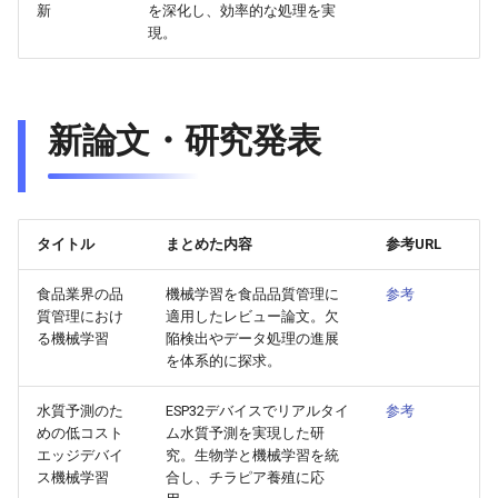
2026-06-12
2026-06-12
2025-11-27
2026-06-09
2025-11-27
2026-06-10
2025-11-27
2026-06-12
2026-06-06
新
を深化し、効率的な処理を実
現。
2026-06-11
2026-06-11
2025-11-26
2026-06-08
2025-11-26
2026-06-09
2025-11-26
2026-06-11
2026-06-05
2026-06-10
2026-06-10
2025-11-25
2026-06-07
2025-11-25
2026-06-07
2025-11-25
2026-06-10
2026-06-04
新論文・研究発表
2026-06-09
2026-06-09
2025-11-24
2026-06-06
2025-11-24
2026-06-06
2025-11-24
2026-06-09
2026-06-03
2026-06-08
2026-06-08
2025-11-23
2026-06-05
2025-11-23
2026-06-05
2025-11-23
2026-06-08
2026-06-02
タイトル
まとめた内容
参考URL
2026-06-07
2026-06-07
2025-11-22
2026-06-04
2025-11-22
2026-06-04
2025-11-22
2026-06-07
2026-06-01
食品業界の品
機械学習を食品品質管理に
参考
質管理におけ
適用したレビュー論文。欠
2026-06-06
2026-06-06
2025-11-21
2026-06-03
2025-11-21
2026-06-03
2025-11-21
2026-06-06
2026-05-31
る機械学習
陥検出やデータ処理の進展
を体系的に探求。
2026-06-05
2026-06-05
2025-11-20
2026-06-02
2025-11-20
2026-06-02
2025-11-20
2026-06-05
2026-05-30
水質予測のた
ESP32デバイスでリアルタイ
参考
めの低コスト
ム水質予測を実現した研
2026-06-04
2026-06-04
2025-11-19
2026-06-01
2025-11-19
2026-05-31
2025-11-19
2026-06-04
エッジデバイ
究。生物学と機械学習を統
ス機械学習
合し、チラピア養殖に応