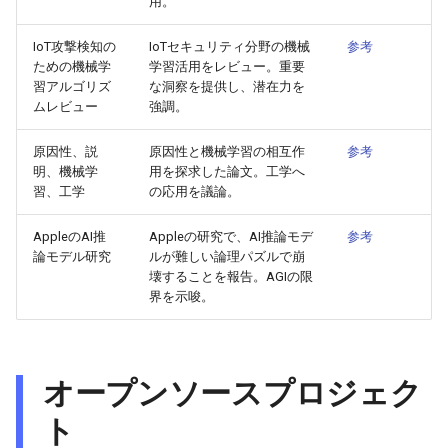
2026-06-03
2026-06-03
2025-11-18
2026-05-31
2025-11-18
2026-05-30
2025-11-18
2026-06-03
用。
IoT攻撃検知の
IoTセキュリティ分野の機械
参考
2026-06-02
2026-06-02
2025-11-17
2026-05-30
2025-11-17
2026-05-29
2025-11-17
2026-06-02
ための機械学
学習活用をレビュー。重要
習アルゴリズ
な洞察を提供し、潜在力を
2026-06-01
2026-06-01
2025-11-16
2026-05-29
2025-11-16
2026-05-28
2025-11-16
2026-06-01
ムレビュー
強調。
2026-05-31
2026-05-31
2025-11-15
2026-05-28
2025-11-15
2026-05-27
2025-11-15
2026-05-31
原因性、説
原因性と機械学習の相互作
参考
明、機械学
用を探求した論文。工学へ
習、工学
の応用を議論。
2026-05-30
2026-05-30
2025-11-14
2026-05-27
2025-11-14
2026-05-26
2025-11-14
2026-05-30
AppleのAI推
Appleの研究で、AI推論モデ
参考
2026-05-29
2026-05-29
2025-11-13
2026-05-26
2025-11-13
2026-05-25
2025-11-13
2026-05-29
論モデル研究
ルが難しい論理パズルで崩
壊することを報告。AGIの限
2026-05-28
2026-05-28
2025-11-12
2026-05-25
2025-11-12
2026-05-24
2025-11-12
2026-05-28
界を示唆。
2026-05-27
2026-05-27
2025-11-11
2026-05-24
2025-11-11
2026-05-23
2025-11-11
2026-05-27
オープンソースプロジェク
2026-05-26
2026-05-26
2025-11-10
2026-05-23
2025-11-10
2026-05-22
2025-11-10
2026-05-26
ト
2026-05-25
2026-05-25
2025-11-09
2026-05-22
2025-11-09
2026-05-21
2025-11-09
2026-05-25