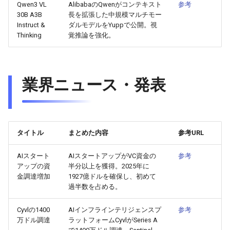
Qwen3 VL
AlibabaのQwenがコンテキスト
参考
30B A3B
長を拡張した中規模マルチモー
2026-05-15
2026-05-15
2025-10-30
2026-05-12
2025-10-30
2026-05-11
2025-10-30
Instruct &
ダルモデルをYuppで公開。視
Thinking
覚推論を強化。
2026-05-14
2026-05-14
2025-10-29
2026-05-11
2025-10-29
2026-05-10
2025-10-29
2026-05-13
2026-05-13
2025-10-28
2026-05-10
2025-10-28
2026-05-09
2025-10-28
業界ニュース・発表
2026-05-12
2026-05-12
2025-10-27
2026-05-09
2025-10-27
2026-05-08
2025-10-27
2026-05-11
2026-05-11
2025-10-26
2026-05-08
2025-10-26
2026-05-07
2025-10-26
タイトル
まとめた内容
参考URL
2026-05-10
2026-05-10
2025-10-25
2026-05-07
2025-10-25
2026-05-06
2025-10-25
AIスタート
AIスタートアップがVC資金の
参考
アップの資
半分以上を獲得。2025年に
2026-05-09
2026-05-09
2025-10-24
2026-05-06
2025-10-24
2026-05-05
2025-10-24
金調達増加
1927億ドルを確保し、初めて
過半数を占める。
2026-05-08
2026-05-08
2025-10-23
2026-05-05
2025-10-23
2026-05-04
2025-10-23
Cyvlの1400
AIインフラインテリジェンスプ
参考
2026-05-07
2026-05-07
2025-10-22
2026-05-04
2025-10-22
2026-05-03
2025-10-22
万ドル調達
ラットフォームCyvlがSeries A