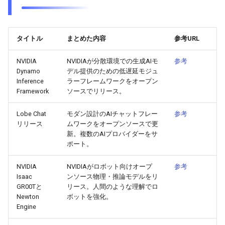
2026-05-24
2026-05-24
2025-11-08
2026-05-21
2025-11-08
2026-05-20
2025-11-08
2026-05-24
タイトル
まとめた内容
参考URL
2026-05-23
2026-05-23
2025-11-07
2026-05-20
2025-11-07
2026-05-19
2025-11-07
2026-05-23
NVIDIA
NVIDIAが分散環境での生成AIモ
参考
2026-05-22
2026-05-22
2025-11-06
2026-05-19
2025-11-06
2026-05-18
2025-11-06
2026-05-22
Dynamo
デル提供のための低遅延モジュ
Inference
ラーフレームワークをオープン
Framework
ソースでリリース。
2026-05-21
2026-05-21
2025-11-05
2026-05-18
2025-11-05
2026-05-17
2025-11-05
2026-05-21
Lobe Chat
モダン設計のAIチャットフレー
参考
2026-05-20
2026-05-20
2025-11-04
2026-05-17
2025-11-04
2026-05-16
2025-11-04
2026-05-20
リリース
ムワークをオープンソースで更
新。複数のAIプロバイダーをサ
ポート。
2026-05-19
2026-05-19
2025-11-03
2026-05-16
2025-11-03
2026-05-15
2025-11-03
2026-05-18
NVIDIA
NVIDIAがロボット向けオープ
参考
2026-05-18
2026-05-18
2025-11-02
2026-05-15
2025-11-02
2026-05-14
2025-11-02
Isaac
ンソース物理・推論モデルをリ
GR00Tと
リース。人間のような理解でロ
2026-05-17
2026-05-17
2025-11-01
2026-05-14
2025-11-01
2026-05-13
2025-11-01
Newton
ボットを強化。
Engine
2026-05-16
2026-05-16
2025-10-31
2026-05-13
2025-10-31
2026-05-12
2025-10-31