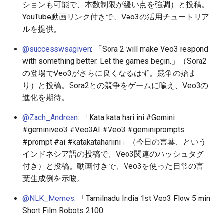
ションも可能で、本数制限が緩い点を強調）と投稿。
2026-06-10
2026-06-12
2025-11-27
2026-06-12
2025-11-27
2026-06-09
2025-11-27
2026-06-12
2026-06-06
YouTube動画リンク付きで、Veo3の活用チュートリア
2026-06-09
2026-06-11
2025-11-26
2026-06-11
2025-11-26
2026-06-08
2025-11-26
2026-06-11
2026-06-05
ルを提供。
@successwsagiven
: 「Sora 2 will make Veo3 respond
2026-06-07
2026-06-10
2025-11-25
2026-06-10
2025-11-25
2026-06-07
2025-11-25
2026-06-10
2026-06-04
with something better. Let the games begin.」（Sora2
の登場でVeo3がさらに良くなるはず。競争の始ま
2026-06-06
2026-06-09
2025-11-24
2026-06-09
2025-11-24
2026-06-06
2025-11-24
2026-06-09
2026-06-03
り）と投稿。Sora2との競争をゲームに喩え、Veo3の
進化を期待。
2026-06-05
2026-06-08
2025-11-23
2026-06-08
2025-11-23
2026-06-05
2025-11-23
2026-06-08
2026-06-02
@Zach_Andrean
: 「Kata kata hari ini #Gemini
2026-06-04
2026-06-07
2025-11-22
2026-06-07
2025-11-22
2026-06-04
2025-11-22
2026-06-07
2026-06-01
#geminiveo3 #Veo3AI #Veo3 #geminiprompts
#prompt #ai #katakatahariini」（今日の言葉、という
2026-06-03
2026-06-06
2025-11-21
2026-06-06
2025-11-21
2026-06-03
2025-11-21
2026-06-06
2026-05-31
インドネシア語の投稿で、Veo3関連のハッシュタグ
付き）と投稿。動画付きで、Veo3を使った日常の言
2026-06-02
2026-06-05
2025-11-20
2026-06-05
2025-11-20
2026-06-02
2025-11-20
2026-06-05
2026-05-30
葉生成例を示唆。
2026-05-31
2026-06-04
2025-11-19
2026-06-04
2025-11-19
2026-06-01
2025-11-19
2026-06-04
@NLK_Memes
: 「Tamilnadu India 1st Veo3 Flow 5 min
Short Film Robots 2100