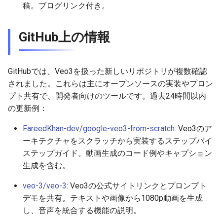
稿。ブログリンク付き。
2026-05-02
2026-05-06
2025-10-21
2026-05-06
2025-10-21
2026-05-03
2025-10-21
GitHub上の情報
2026-05-01
2026-05-05
2025-10-20
2026-05-05
2025-10-20
2026-05-02
2025-10-20
2026-04-30
2026-05-04
2025-10-19
2026-05-04
2025-10-19
2026-05-01
2025-10-19
GitHubでは、Veo3を扱った新しいリポジトリが複数確認
されました。これらは主にオープンソースの実装やプロン
2026-04-29
2026-05-03
2025-10-18
2026-05-03
2025-10-18
2026-04-30
2025-10-18
プト共有で、開発者向けのツールです。過去24時間以内
の更新例：
2026-04-28
2026-05-02
2025-10-17
2026-05-02
2025-10-17
2026-04-29
2025-10-17
FareedKhan-dev/google-veo3-from-scratch
: Veo3のア
2026-04-27
2026-05-01
2025-10-16
2026-05-01
2025-10-16
2026-04-28
2025-10-16
ーキテクチャをスクラッチから実装するステップバイ
ステップガイド。動画生成のコード例やキャプション
2026-04-26
2026-04-30
2025-10-15
2026-04-30
2025-10-15
2026-04-27
2025-10-15
生成を含む。
2026-04-25
2026-04-29
2025-10-14
2026-04-29
2025-10-14
2026-04-26
2025-10-14
veo-3/veo-3
: Veo3の公式サイトリンクとプロンプト
デモを共有。テキストや画像から1080p動画を生成
2026-04-24
2026-04-28
2025-10-13
2026-04-28
2025-10-13
2026-04-25
2025-10-13
し、音声を統合する機能の説明。