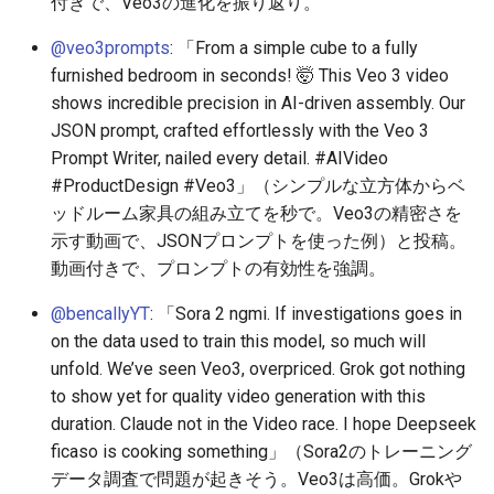
付きで、Veo3の進化を振り返り。
@veo3prompts
: 「From a simple cube to a fully
2026-05-20
2026-05-24
2025-11-08
2026-05-24
2025-11-08
2026-05-21
2025-11-08
2026-05-24
furnished bedroom in seconds! 🤯 This Veo 3 video
shows incredible precision in AI-driven assembly. Our
2026-05-19
2026-05-23
2025-11-07
2026-05-23
2025-11-07
2026-05-20
2025-11-07
2026-05-23
JSON prompt, crafted effortlessly with the Veo 3
2026-05-18
2026-05-22
2025-11-06
2026-05-22
2025-11-06
2026-05-19
2025-11-06
2026-05-22
Prompt Writer, nailed every detail. #AIVideo
#ProductDesign #Veo3」（シンプルな立方体からベ
2026-05-17
2026-05-21
2025-11-05
2026-05-21
2025-11-05
2026-05-18
2025-11-05
2026-05-21
ッドルーム家具の組み立てを秒で。Veo3の精密さを
示す動画で、JSONプロンプトを使った例）と投稿。
2026-05-16
2026-05-20
2025-11-04
2026-05-20
2025-11-04
2026-05-17
2025-11-04
2026-05-20
動画付きで、プロンプトの有効性を強調。
@bencallyYT
: 「Sora 2 ngmi. If investigations goes in
2026-05-15
2026-05-19
2025-11-03
2026-05-19
2025-11-03
2026-05-16
2025-11-03
2026-05-18
on the data used to train this model, so much will
unfold. We’ve seen Veo3, overpriced. Grok got nothing
2026-05-14
2026-05-18
2025-11-02
2026-05-18
2025-11-02
2026-05-15
2025-11-02
to show yet for quality video generation with this
duration. Claude not in the Video race. I hope Deepseek
2026-05-13
2026-05-17
2025-11-01
2026-05-17
2025-11-01
2026-05-14
2025-11-01
ficaso is cooking something」（Sora2のトレーニング
データ調査で問題が起きそう。Veo3は高価。Grokや
2026-05-12
2026-05-16
2025-10-31
2026-05-16
2025-10-31
2026-05-13
2025-10-31