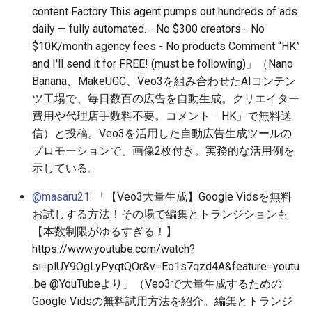
content Factory This agent pumps out hundreds of ads
2026-06-19
2026-06-21
2025-12-06
2026-06-21
2025-12-06
2026-01-18
2026-01-18
2026-06-19
2025-12-06
2026-01-18
2026-01-13
2026-01-18
2026-06-21
2026-06-16
daily — fully automated. - No $300 creators - No
2026-06-18
2026-06-20
2025-12-05
2026-06-20
2025-12-05
2026-01-11
2026-01-11
2026-06-18
2025-12-05
2026-01-11
2026-01-11
2026-06-20
2026-06-15
$10K/month agency fees - No products Comment “HK”
and I'll send it for FREE! (must be following)」（Nano
2026-06-17
2026-06-19
2025-12-04
2026-06-19
2025-12-04
2026-01-04
2026-01-04
2026-06-17
2025-12-04
2026-01-04
2026-01-04
2026-06-19
2026-06-14
Banana、MakeUGC、Veo3を組み合わせたAIコンテン
ツ工場で、毎日数百の広告を自動生成。クリエイター
2026-06-16
2026-06-18
2025-12-03
2026-06-18
2025-12-03
2026-06-16
2025-12-03
2026-06-18
2026-06-13
費用や代理店手数料不要。コメント「HK」で無料送
信）と投稿。Veo3を活用した自動広告生成ツールの
2026-06-15
2026-06-17
2025-12-02
2026-06-17
2025-12-02
2026-06-14
2025-12-02
2026-06-17
2026-06-11
プロモーションで、画像2枚付き。実務的な活用例を
示している。
2026-06-14
2026-06-16
2025-12-01
2026-06-16
2025-12-01
2026-06-13
2025-12-01
2026-06-16
2026-06-10
@masaru21
: 「【Veo3大量生成】Google Vidsを無料
お試しする方法！その場で編集とトランジションも
2026-06-13
2026-06-15
2025-11-30
2026-06-15
2025-11-30
2026-06-12
2025-11-30
2026-06-15
2026-06-09
【本数制限がゆるすぎる！】
https://www.youtube.com/watch?
2026-06-12
2026-06-14
2025-11-29
2026-06-14
2025-11-29
2026-06-11
2025-11-29
2026-06-14
2026-06-08
si=plUY9OgLyPyqtQOr&v=Eo1s7qzd4A&feature=youtu
.be @YouTubeより」（Veo3で大量生成するための
2026-06-11
2026-06-13
2025-11-28
2026-06-13
2025-11-28
2026-06-10
2025-11-28
2026-06-13
2026-06-07
Google Vidsの無料試用方法を紹介。編集とトランジ