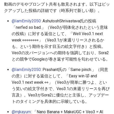
動画のデモやプロンプト共有も散見されます。以下はピッ
2026-06-30
2026-07-01
2025-12-15
2026-07-01
2025-12-15
2026-03-22
2025-09-24
2026-03-22
2026-03-22
2026-06-30
2025-12-15
2026-03-22
2026-03-15
2026-03-22
2026-06-30
2026-06-28
クアップした投稿の詳細です（時系列で新しい順）。
2026-06-28
2026-06-30
2025-12-14
2026-06-30
2025-12-14
2026-03-15
2025-09-21
2026-03-15
2026-03-15
2026-06-29
2025-12-14
2026-03-15
2026-03-08
2026-03-15
2026-06-29
2026-06-25
@IamEmily2050
: AshutoshShrivastava氏の投稿
「nerfed so bad.」（Veo3が弱体化されたという意味
2026-06-26
2026-06-29
2025-12-13
2026-06-29
2025-12-13
2026-03-08
2025-09-19
2026-03-08
2026-03-08
2026-06-28
2025-12-13
2026-03-08
2026-03-01
2026-03-08
2026-06-28
2026-06-24
の投稿）に対する返信として、「Well Veo3.1 next
week 👀👀👀👀」（Veo3.1が来週リリースされるか
2026-06-25
2026-06-28
2025-12-12
2026-06-28
2025-12-12
2026-03-01
2026-03-01
2026-03-01
2026-06-26
2025-12-12
2026-03-01
2026-02-22
2026-03-01
2026-06-27
2026-06-23
も、という期待を示す目玉の絵文字付き）と投稿。
Veo3の次バージョンへの期待を強調しており、Sora2
2026-06-24
2026-06-26
2025-12-11
2026-06-26
2025-12-11
2026-02-22
2026-02-22
2026-02-22
2026-06-25
2025-12-11
2026-02-22
2026-02-15
2026-02-22
2026-06-26
2026-06-22
との競争でGoogleが巻き返す可能性を匂わせている。
2026-06-23
2026-06-25
2025-12-10
2026-06-25
2025-12-10
2026-02-15
2026-02-15
2026-02-15
2026-06-24
2025-12-10
2026-02-15
2026-02-08
2026-02-15
2026-06-25
2026-06-21
@IamEmily2050
: Prashant氏の「Same pinch.」（同意
の意）に対する返信として、「Easy win 🤣 and
2026-06-22
2026-06-24
2025-12-09
2026-06-24
2025-12-09
2026-02-08
2026-02-08
2026-02-08
2026-06-23
2025-12-09
2026-02-08
2026-02-01
2026-02-08
2026-06-24
2026-06-20
Veo3.1 next week 👀」（Veo3が簡単に勝つよ、とい
う笑いの絵文字付きで、Veo3.1の来週リリースを再び
2026-06-21
2026-06-23
2025-12-08
2026-06-23
2025-12-08
2026-02-01
2026-02-05
2026-02-01
2026-06-21
2025-12-08
2026-02-01
2026-01-25
2026-02-01
2026-06-23
2026-06-18
言及）。Veo3がSora2に優位だと主張し、アップデー
トのタイミングを具体的に示唆している。
2026-06-20
2026-06-22
2025-12-07
2026-06-22
2025-12-07
2026-01-25
2026-01-25
2026-06-20
2025-12-07
2026-01-25
2026-01-18
2026-01-25
2026-06-22
2026-06-17
@mjkayum
: 「Nano Banana + MakeUGC + Veo3 = AI