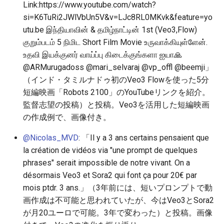
2026-05-30
2026-06-03
2025-11-18
2026-06-03
2025-11-18
2026-05-31
2025-11-18
2026-06-03
Link:https://www.youtube.com/watch?
si=K6TuRi2JWlVbUn5V&v=LJc8RL0MKvk&feature=yo
2026-05-29
2026-06-02
2025-11-17
2026-06-02
2025-11-17
2026-05-30
2025-11-17
2026-06-02
utu.be இந்தியாவின் & தமிழ்நாட்டின் 1st (Veo3,Flow)
குறும்படம் 5 நிமிட Short Film Movie உருவாக்கியுள்ளேன்.
2026-05-28
2026-06-01
2025-11-16
2026-06-01
2025-11-16
2026-05-29
2025-11-16
2026-06-01
உதவி இயக்குனர் வாய்ப்பு கிடைக்குங்களா ஐயா🙏
@ARMurugadoss @mari_selvaraj @vp_offl @beemji」
2026-05-27
2026-05-31
2025-11-15
2026-05-31
2025-11-15
2026-05-28
2025-11-15
2026-05-31
（インド・タミルナドゥ初のVeo3 Flowを使った5分
短編映画「Robots 2100」のYouTubeリンクを紹介。
2026-05-26
2026-05-30
2025-11-14
2026-05-30
2025-11-14
2026-05-27
2025-11-14
2026-05-30
監督志望の投稿）と投稿。Veo3を活用した短編映画
の作成例で、画像付き。
2026-05-25
2026-05-29
2025-11-13
2026-05-29
2025-11-13
2026-05-26
2025-11-13
2026-05-29
@Nicolas_MVD
: 「Il y a 3 ans certains pensaient que
2026-05-24
2026-05-28
2025-11-12
2026-05-28
2025-11-12
2026-05-25
2025-11-12
2026-05-28
la création de vidéos via "une prompt de quelques
phrases" serait impossible de notre vivant. On a
2026-05-23
2026-05-27
2025-11-11
2026-05-27
2025-11-11
2026-05-24
2025-11-11
2026-05-27
désormais Veo3 et Sora2 qui font ça pour 20€ par
mois ptdr. 3 ans.」（3年前には、短いプロンプトで動
2026-05-22
2026-05-26
2025-11-10
2026-05-26
2025-11-10
2026-05-23
2025-11-10
2026-05-26
画作成は不可能と思われていたが、今はVeo3とSora2
が月20ユーロで可能。3年で変わった）と投稿。画像
2026-05-21
2026-05-25
2025-11-09
2026-05-25
2025-11-09
2026-05-22
2025-11-09
2026-05-25