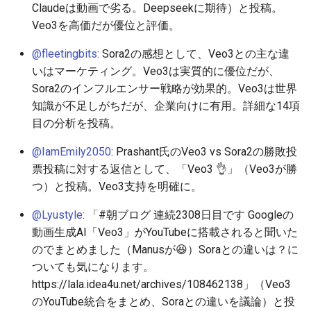
Claudeは動画で劣る。Deepseekに期待）と投稿。
Veo3を高価だが優位と評価。
2026-05-11
2026-05-15
2025-10-30
2026-05-15
2025-10-30
2026-05-12
2025-10-30
@fleetingbits
: Sora2の感想として、Veo3との主な違
2026-05-10
2026-05-14
2025-10-29
2026-05-14
2025-10-29
2026-05-11
2025-10-29
いはマーケティング。Veo3は実質的に優位だが、
Sora2のインフルエンサー戦略が効果的。Veo3は世界
2026-05-09
2026-05-13
2025-10-28
2026-05-13
2025-10-28
2026-05-10
2025-10-28
知識が不足しがちだが、企業向けに有用。詳細な14項
目の分析を投稿。
2026-05-08
2026-05-12
2025-10-27
2026-05-12
2025-10-27
2026-05-09
2025-10-27
@IamEmily2050
: Prashant氏のVeo3 vs Sora2の勝敗投
2026-05-07
2026-05-11
2025-10-26
2026-05-11
2025-10-26
2026-05-08
2025-10-26
票投稿に対する返信として、「Veo3 👌」（Veo3が勝
つ）と投稿。Veo3支持を明確に。
2026-05-06
2026-05-10
2025-10-25
2026-05-10
2025-10-25
2026-05-07
2025-10-25
@Lyustyle
: 「#朝ブログ 連続2308日目です Googleの
2026-05-05
2026-05-09
2025-10-24
2026-05-09
2025-10-24
2026-05-06
2025-10-24
動画生成AI「Veo3」がYouTubeに搭載されると聞いた
のでまとめました（Manusが😆）Soraとの違いは？に
2026-05-04
2026-05-08
2025-10-23
2026-05-08
2025-10-23
2026-05-05
2025-10-23
ついても気になります。
https://lala.idea4u.net/archives/108462138」（Veo3
2026-05-03
2026-05-07
2025-10-22
2026-05-07
2025-10-22
2026-05-04
2025-10-22
のYouTube統合をまとめ、Soraとの違いを議論）と投