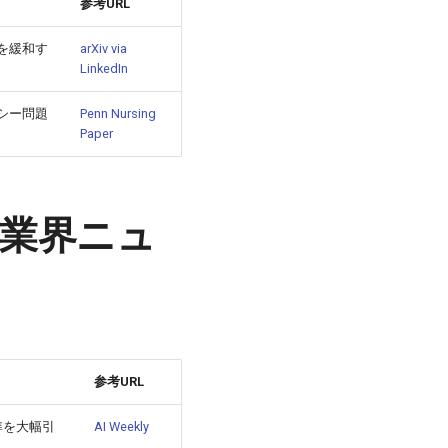
参考URL
を緩和す
arXiv via
LinkedIn
シー問題
Penn Nursing
Paper
ts（業界ニュ
参考URL
準を大幅引
AI Weekly