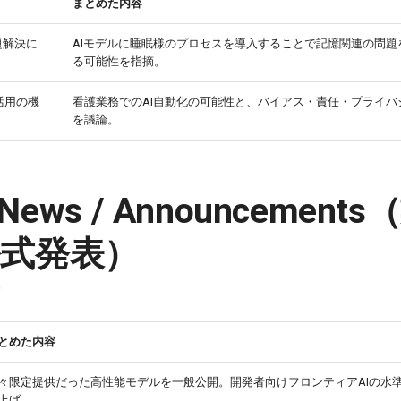
まとめた内容
題解決に
AIモデルに睡眠様のプロセスを導入することで記憶関連の問題
る可能性を指摘。
AI活用の機
看護業務でのAI自動化の可能性と、バイアス・責任・プライバ
を議論。
ry News / Announcemen
式発表）
とめた内容
々限定提供だった高性能モデルを一般公開。開発者向けフロンティアAIの水
上げ。