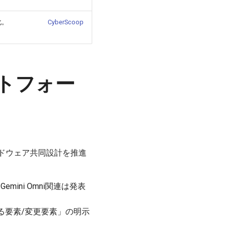
化。
CyberScoop
ラットフォー
ードウェア共同設計を推進
ini Omni関連は発表
する要素/変更要素」の明示