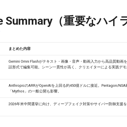
tive Summary（重要なハ
まとめた内容
Gemini Omni Flashがテキスト・画像・音声・動画入力から高品質動
話形式で編集可能。シーン一貫性が高く、クリエイターによる実践デモ
AnthropicのARRがOpenAIを上回る約450億ドルに接近。Pentagon/N
「Mythos」の一般公開も影響。
2026年米中間選挙に向け、ディープフェイク対策やサイバー防御支援