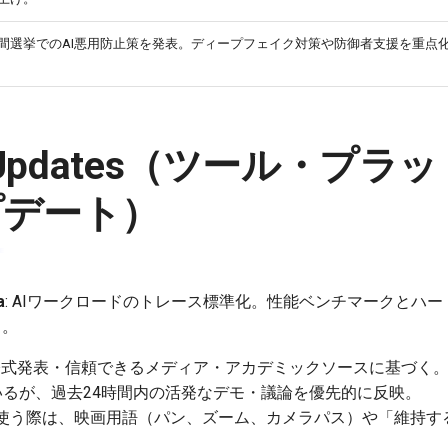
間選挙でのAI悪用防止策を発表。ディープフェイク対策や防御者支援を重点
 & Updates（ツール・プ
プデート）
a
: AIワークロードのトレース標準化。性能ベンチマークとハ
）。
公式発表・信頼できるメディア・アカデミックソースに基づく。Gem
いるが、過去24時間内の活発なデモ・議論を優先的に反映。
 Omniを使う際は、映画用語（パン、ズーム、カメラパス）や「維持
。