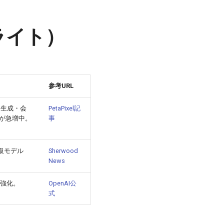
イライト）
参考URL
画を生成・会
PetaPixel記
が急増中。
事
SA級モデル
Sherwood
News
を強化。
OpenAI公
式