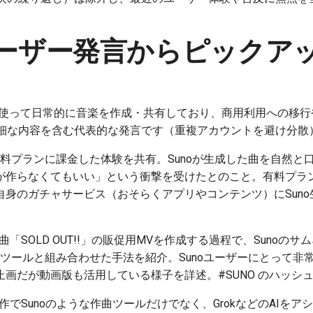
ーザー発言からピックア
oを使って日常的に音楽を作成・共有しており、商用利用への移
細な内容を含む代表的な発言です（重複アカウントを避け分散
の有料プランに課金した体験を共有。Sunoが生成した曲を自然
が作らなくてもいい」という衝撃を受けたとのこと。有料プラ
自身のガチャサービス（おそらくアプリやコンテンツ）にSun
。
曲「SOLD OUT!!」の販促用MVを作成する過程で、Sunoの
gineツールと組み合わせた手法を紹介。Sunoユーザーにとって
画だが動画版も活用している様子を詳述。#SUNO のハッシ
作でSunoのような作曲ツールだけでなく、GrokなどのAIを