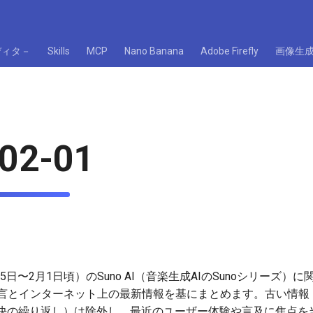
ディタ－
Skills
MCP
Nano Banana
Adobe Firefly
画像生
02-01
25日〜2月1日頃）のSuno AI（音楽生成AIのSunoシリーズ
ー発言とインターネット上の最新情報を基にまとめます。古い情報（例
決の繰り返し）は除外し、最近のユーザー体験や言及に焦点を