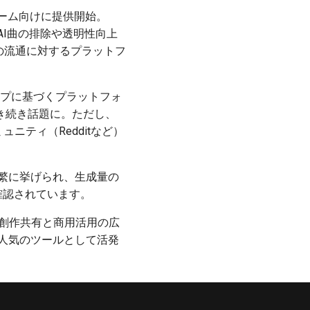
ォーム向けに提供開始。
AI曲の排除や透明性向上
音楽の流通に対するプラットフ
ナーシップに基づくプラットフォ
き続き話題に。ただし、
ニティ（Redditなど）
て頻繁に挙げられ、生成量の
再確認されています。
な創作共有と商用活用の広
き人気のツールとして活発