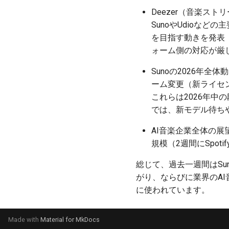
Deezer（音楽ス
SunoやUdioな
を目指す動きを発表（T
ォーム側の対応が厳
Sunoの2026年全体
ーム変更（新ライセ
これらは2026年中
では、新モデル待ち
AI音楽企業全体の展望
規模（2週間にSpo
総じて、過去一週間はS
がり、ならびに業界のAI
に使われています。
Made with
Material for MkDocs