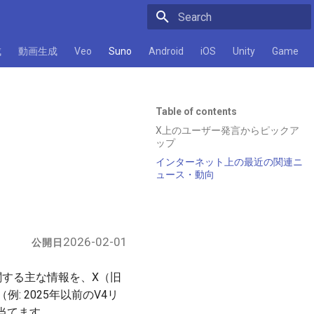
Initializing search
成
動画生成
Veo
Suno
Android
iOS
Unity
Game
Table of contents
X上のユーザー発言からピックア
ップ
インターネット上の最近の関連ニ
ュース・動向
2026-02-01
公開日
）に関する主な情報を、X（旧
: 2025年以前のV4リ
当てます。