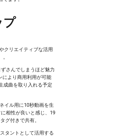
ップ
行やクリエイティブな活用
）。
と口ずさんでしまうほど魅力
ンにより商用利用が可能
o生成曲を取り入れる予定
サムネイル用に10秒動画を生
非常に相性が良いと感じ、19
ュタグ付きで共有。
アシスタントとして活用する