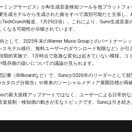
トリーミングサービス）がAI生成音楽検知ツールを他プラットフ
どの主要生成モデルから生成された曲をすべて識別可能だと主張し、
echCrunch報道、1月29日頃）。これにより、Suno生成
しくなる可能性が示唆されています。
動向として、2025年末のWarner Music Groupとのパート
ンスモデル移行、無料ユーザーのダウンロード制限など）が引
の段階的実施で、1月時点で急激な変化は起きていない模様。コミュ
や既存曲の扱いについての議論が見られます。
記事（Billboardなど）で、Sunoが2026年のリーダーとし
tifyカタログ分相当）や将来のソーシャルメディア展開目標が
unoの新大規模アップデートではなく、ユーザーによる日常的
音楽規制・検知側の動きが主なトピックです。Sunoは引き続