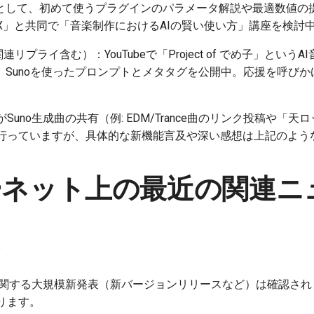
として、初めて使うプラグインのパラメータ解説や最適数値の
EX」と共同で「音楽制作におけるAIの賢い使い方」講座を検討
連リプライ含む）：YouTubeで「Project of でめ子」とい
、Sunoを使ったプロンプトとメタタグを公開中。応援を呼び
uno生成曲の共有（例: EDM/Trance曲のリンク投稿や「
行っていますが、具体的な新機能言及や深い感想は上記のよう
ーネット上の最近の関連ニ
体に関する大規模新発表（新バージョンリリースなど）は確認さ
ります。