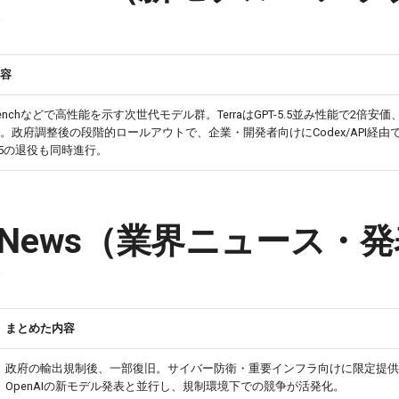
容
al-Benchなどで高性能を示す次世代モデル群。TerraはGPT-5.5並み性能で2倍安価
。政府調整後の段階的ロールアウトで、企業・開発者向けにCodex/API経由
4.5の退役も同時進行。
try News（業界ニュース・
まとめた内容
政府の輸出規制後、一部復旧。サイバー防衛・重要インフラ向けに限定提供
OpenAIの新モデル発表と並行し、規制環境下での競争が活発化。