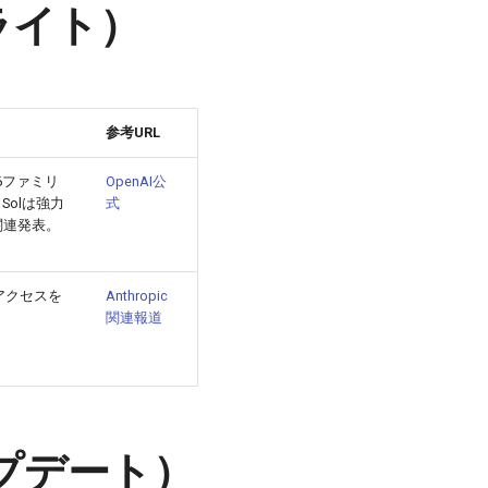
イライト）
参考URL
.6ファミリ
OpenAI公
olは強力
式
関連発表。
アクセスを
Anthropic
関連報道
アップデート）