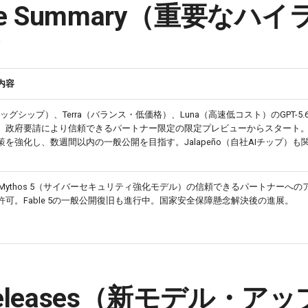
tive Summary（重要なハ
内容
ラッグシップ）、Terra（バランス・低価格）、Luna（高速低コスト）のGPT-5
。政府要請により信頼できるパートナー限定の限定プレビューからスタート。S
策を強化し、数週間以内の一般公開を目指す。Jalapeño（自社AIチップ）も
がMythos 5（サイバーセキュリティ強化モデル）の信頼できるパートナーへの
許可。Fable 5の一般公開復旧も進行中。国家安全保障懸念解決後の進展。
 Releases（新モデル・