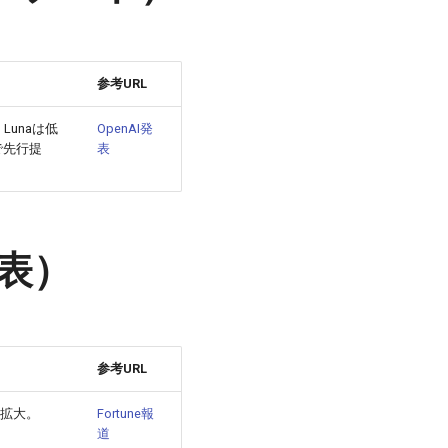
参考URL
、Lunaは低
OpenAI発
で先行提
表
発表）
参考URL
拡大。
Fortune報
道