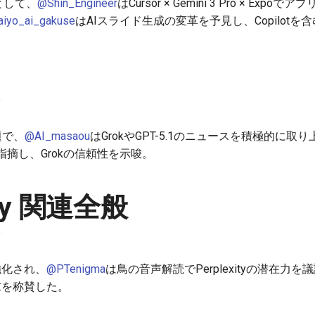
進展として、
@Shin_Engineer
はCursor × Gemini 3 Pro × Expo
aiyo_ai_gakuse
はAIスライド生成の変革を予見し、Copilot
題で、
@AI_masaou
はGrokやGPT-5.1のニュースを積極的に取
摘し、Grokの信頼性を示唆。
xity 関連全般
が強化され、
@PTenigma
は鳥の音声解読でPerplexityの潜在力を
ア探求を称賛した。