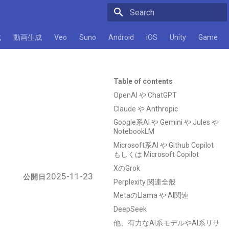
Initializing search
成
動画生成
Veo
Suno
Android
iOS
Unity
Game
Table of contents
OpenAI や ChatGPT
Claude や Anthropic
Google系AI や Gemini や Jules や
NotebookLM
Microsoft系AI や Github Copilot
もしくは Microsoft Copilot
XのGrok
2025-11-23
公開日
Perplexity 関連全般
MetaのLlama や AI関連
DeepSeek
他、有力なAI系モデルやAI系リサ