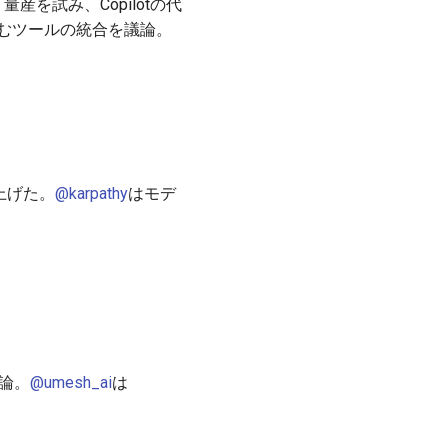
でアプリ量産を試み、Copilotの代
を含むツールの統合を議論。
り上げた。
@karpathy
はモデ
議論。
@umesh_ai
は