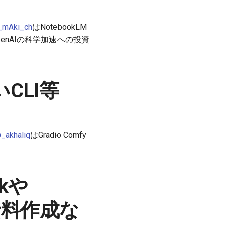
_mAki_ch
はNotebookLM
penAIの科学加速への投資
CLI等
_akhaliq
はGradio Comfy
rkや
資料作成な