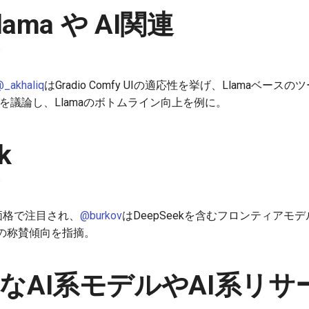
lama や AI関連
_akhaliq
はGradio Comfy UIの適応性を挙げ、Llamaベー
上を議論し、Llamaのボトムライン向上を例に。
k
低価格で注目され、
@burkov
はDeepSeekを含むフロンティアモ
の称賛傾向を指摘。
なAI系モデルやAI系リサ