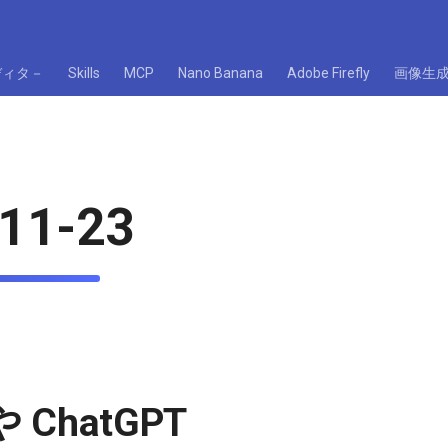
ディタ－
Skills
MCP
Nano Banana
Adobe Firefly
画像生
11-23
や ChatGPT