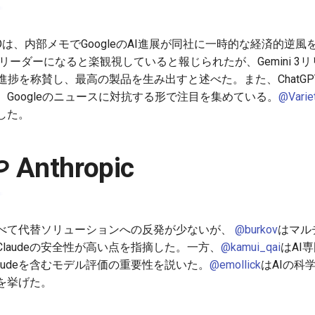
man CEOは、内部メモでGoogleのAI進展が同社に一時的な経済
つきリーダーになると楽観視していると報じられたが、Gemini 
の進捗を称賛し、最高の製品を生み出すと述べた。また、ChatG
Googleのニュースに対抗する形で注目を集めている。
@Varie
した。
 Anthropic
に比べて代替ソリューションへの反発が少ないが、
@burkov
はマル
laudeの安全性が高い点を指摘した。一方、
@kamui_qai
はAI
audeを含むモデル評価の重要性を説いた。
@emollick
はAIの科
点を挙げた。