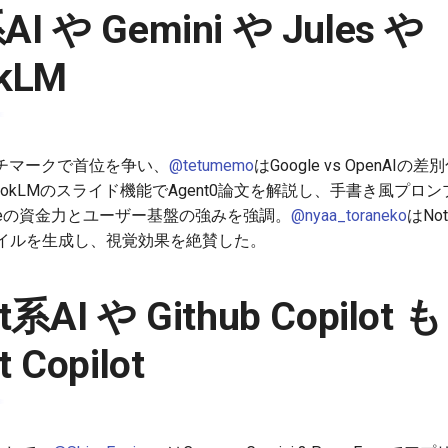
AI や Gemini や Jules や
okLM
がベンチマークで首位を争い、
@tetumemo
はGoogle vs OpenAI
ebookLMのスライド機能でAgent0論文を解説し、手書き風プ
gleの資金力とユーザー基盤の強みを強調。
@nyaa_toraneko
はNo
イルを生成し、視覚効果を絶賛した。
ft系AI や Github Copilo
t Copilot