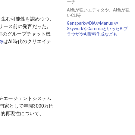
ーチ
AI色が強いエディタや、AI色が強
いCLI等
的逆風を生む可能性を認めつつ、
GensparkやDIAやManus や
3リリース前の発言だった。
SkyworkやGammaといったAIブ
PTのグループチャット機
ラウザやAI資料作成なども
ty
はAI時代のクリエイテ
チエージェントシステム
専門家として年間3000万円
学的再現性について、