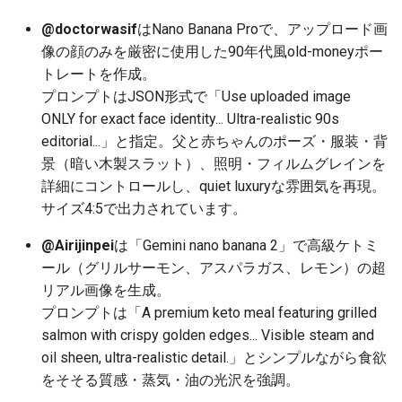
2025-12-06
2026-06-21
2025-12-06
2026-06-21
2025-12-06
2026-01-18
2026-01-18
2026-01-18
2026-01-13
2026-06-19
2025-12-06
2026-01-18
2026-06-21
2026-06-16
@doctorwasif
はNano Banana Proで、アップロード画
像の顔のみを厳密に使用した90年代風old-moneyポー
2025-12-05
2026-06-20
2025-12-05
2026-06-20
2025-12-05
2026-01-11
2026-01-11
2026-01-11
2026-06-18
2025-12-05
2026-01-11
2026-06-20
2026-06-15
トレートを作成。
プロンプトはJSON形式で「Use uploaded image
2025-12-04
2026-06-19
2025-12-04
2026-06-19
2025-12-04
2026-01-04
2026-01-04
2026-01-04
2026-06-17
2025-12-04
2026-01-04
2026-06-19
2026-06-14
ONLY for exact face identity... Ultra-realistic 90s
editorial...」と指定。父と赤ちゃんのポーズ・服装・背
2025-12-03
2026-06-18
2025-12-03
2026-06-18
2025-12-03
2026-06-16
2025-12-03
2026-06-18
2026-06-13
景（暗い木製スラット）、照明・フィルムグレインを
詳細にコントロールし、quiet luxuryな雰囲気を再現。
2025-12-02
2026-06-17
2025-12-02
2026-06-17
2025-12-02
2026-06-15
2025-12-02
2026-06-17
2026-06-11
サイズ4:5で出力されています。
2025-12-01
2026-06-16
2025-12-01
2026-06-16
2025-12-01
2026-06-14
2025-12-01
2026-06-16
2026-06-10
@Airijinpei
は「Gemini nano banana 2」で高級ケトミ
ール（グリルサーモン、アスパラガス、レモン）の超
2025-11-30
2026-06-15
2025-11-30
2026-06-15
2025-11-30
2026-06-13
2025-11-30
2026-06-15
2026-06-09
リアル画像を生成。
プロンプトは「A premium keto meal featuring grilled
2025-11-29
2026-06-14
2025-11-29
2026-06-14
2025-11-29
2026-06-12
2025-11-29
2026-06-14
2026-06-08
salmon with crispy golden edges... Visible steam and
oil sheen, ultra-realistic detail.」とシンプルながら食欲
2025-11-28
2026-06-13
2025-11-28
2026-06-13
2025-11-28
2026-06-11
2025-11-28
2026-06-13
2026-06-07
をそそる質感・蒸気・油の光沢を強調。