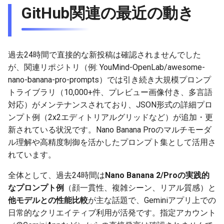
2025-11-18
2026-06-03
2025-11-18
2026-06-03
2025-11-18
2026-05-30
2025-11-18
2026-06-03
GitHub関連の最近の動き
2025-11-17
2026-06-02
2025-11-17
2026-06-02
2025-11-17
2026-05-29
2025-11-17
2026-06-02
2025-11-16
2026-06-01
2025-11-16
2026-06-01
2025-11-16
2026-05-28
2025-11-16
2026-06-01
過去24時間で直接的な新投稿は確認されませんでした
が、関連リポジトリ（例: YouMind-OpenLab/awesome-
2025-11-15
2026-05-31
2025-11-15
2026-05-31
2025-11-15
2026-05-27
2025-11-15
2026-05-31
nano-banana-pro-prompts）では引き続き大規模プロンプ
トライブラリ（10,000+件、プレビュー画像付き、多言語
2025-11-14
2026-05-30
2025-11-14
2026-05-30
2025-11-14
2026-05-26
2025-11-14
2026-05-30
対応）がメンテナンスされており、JSON形式の詳細プロ
ンプト例（2x2エディトリアルグリッドなど）が追加・更
2025-11-13
2026-05-29
2025-11-13
2026-05-29
2025-11-13
2026-05-25
2025-11-13
2026-05-29
新されている状況です。Nano Banana Proのマルチモーダ
ル理解や高精度制御を活かしたプロンプト集として活用さ
2025-11-12
2026-05-28
2025-11-12
2026-05-28
2025-11-12
2026-05-24
2025-11-12
2026-05-28
れています。
2025-11-11
2026-05-27
2025-11-11
2026-05-27
2025-11-11
2026-05-23
2025-11-11
2026-05-27
全体として、過去24時間は
Nano Banana 2/Proの実践的
なプロンプト例
（顔一貫性、複雑シーン、リアル質感）と
2025-11-10
2026-05-26
2025-11-10
2026-05-26
2025-11-10
2026-05-22
2025-11-10
2026-05-26
他モデルとの性能比較
が主な話題で、Geminiアプリ上での
日常的なクリエイティブ利用が活発です。指定アカウント
2025-11-09
2026-05-25
2025-11-09
2026-05-25
2025-11-09
2026-05-21
2025-11-09
2026-05-25