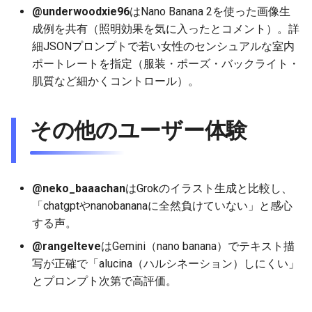
2025-11-27
2026-06-12
2025-11-27
2026-06-12
2025-11-27
2026-06-10
2025-11-27
2026-06-12
2026-06-06
@underwoodxie96
はNano Banana 2を使った画像生
成例を共有（照明効果を気に入ったとコメント）。詳
2025-11-26
2026-06-11
2025-11-26
2026-06-11
2025-11-26
2026-06-09
2025-11-26
2026-06-11
2026-06-05
細JSONプロンプトで若い女性のセンシュアルな室内
ポートレートを指定（服装・ポーズ・バックライト・
2025-11-25
2026-06-10
2025-11-25
2026-06-10
2025-11-25
2026-06-07
2025-11-25
2026-06-10
2026-06-04
肌質など細かくコントロール）。
2025-11-24
2026-06-09
2025-11-24
2026-06-09
2025-11-24
2026-06-06
2025-11-24
2026-06-09
2026-06-03
その他のユーザー体験
2025-11-23
2026-06-08
2025-11-23
2026-06-08
2025-11-23
2026-06-05
2025-11-23
2026-06-08
2026-06-02
2025-11-22
2026-06-07
2025-11-22
2026-06-07
2025-11-22
2026-06-04
2025-11-22
2026-06-07
2026-06-01
@neko_baaachan
はGrokのイラスト生成と比較し、
「chatgptやnanobananaに全然負けていない」と感心
2025-11-21
2026-06-06
2025-11-21
2026-06-06
2025-11-21
2026-06-03
2025-11-21
2026-06-06
2026-05-31
する声。
2025-11-20
2026-06-05
2025-11-20
2026-06-05
2025-11-20
2026-06-02
2025-11-20
2026-06-05
2026-05-30
@rangelteve
はGemini（nano banana）でテキスト描
写が正確で「alucina（ハルシネーション）しにくい」
2025-11-19
2026-06-04
2025-11-19
2026-06-04
2025-11-19
2026-05-31
2025-11-19
2026-06-04
とプロンプト次第で高評価。