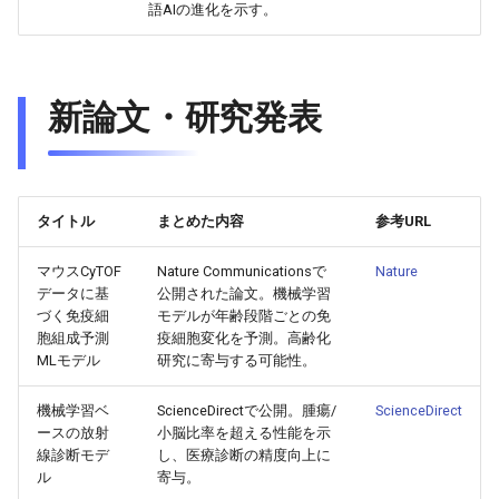
2026-06-12
2026-06-12
2025-11-27
2026-06-09
2025-11-27
2026-06-10
2025-11-27
2026-06-12
2026-06-06
語AIの進化を示す。
2026-06-11
2026-06-11
2025-11-26
2026-06-08
2025-11-26
2026-06-09
2025-11-26
2026-06-11
2026-06-05
新論文・研究発表
2026-06-10
2026-06-10
2025-11-25
2026-06-07
2025-11-25
2026-06-07
2025-11-25
2026-06-10
2026-06-04
2026-06-09
2026-06-09
2025-11-24
2026-06-06
2025-11-24
2026-06-06
2025-11-24
2026-06-09
2026-06-03
タイトル
まとめた内容
参考URL
2026-06-08
2026-06-08
2025-11-23
2026-06-05
2025-11-23
2026-06-05
2025-11-23
2026-06-08
2026-06-02
マウスCyTOF
Nature Communicationsで
Nature
2026-06-07
2026-06-07
2025-11-22
2026-06-04
2025-11-22
2026-06-04
2025-11-22
2026-06-07
2026-06-01
データに基
公開された論文。機械学習
づく免疫細
モデルが年齢段階ごとの免
2026-06-06
2026-06-06
2025-11-21
2026-06-03
2025-11-21
2026-06-03
2025-11-21
2026-06-06
2026-05-31
胞組成予測
疫細胞変化を予測。高齢化
MLモデル
研究に寄与する可能性。
2026-06-05
2026-06-05
2025-11-20
2026-06-02
2025-11-20
2026-06-02
2025-11-20
2026-06-05
2026-05-30
機械学習ベ
ScienceDirectで公開。腫瘍/
ScienceDirect
ースの放射
小脳比率を超える性能を示
2026-06-04
2026-06-04
2025-11-19
2026-06-01
2025-11-19
2026-05-31
2025-11-19
2026-06-04
線診断モデ
し、医療診断の精度向上に
ル
寄与。