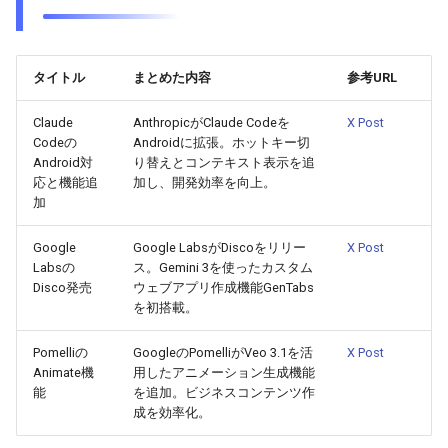
2026-05-06
2026-05-06
2025-10-21
2026-05-03
2025-10-21
2026-05-02
2025-10-21
2026-05-05
タイトル
まとめた内容
2026-05-05
2025-10-20
2026-05-02
2025-10-20
2026-05-01
2025-10-20
参考URL
Claude
AnthropicがClaude Codeを
X Post
2026-05-04
2026-05-04
2025-10-19
2026-05-01
2025-10-19
2026-04-30
2025-10-19
Codeの
Androidに拡張。ホットキー切
Android対
り替えとコンテキスト表示を追
2026-05-03
2026-05-03
2025-10-18
2026-04-30
2025-10-18
2026-04-29
2025-10-18
応と機能追
加し、開発効率を向上。
加
2026-05-02
2026-05-02
2025-10-17
2026-04-29
2025-10-17
2026-04-28
2025-10-17
Google
Google LabsがDiscoをリリー
X Post
Labsの
ス。Gemini 3を使ったカスタム
2026-05-01
2026-05-01
2025-10-16
2026-04-28
2025-10-16
2026-04-27
2025-10-16
Disco発売
ウェブアプリ作成機能GenTabs
を初搭載。
2026-04-30
2026-04-30
2025-10-15
2026-04-27
2025-10-15
2026-04-26
2025-10-15
Pomelliの
GoogleのPomelliがVeo 3.1を活
X Post
2026-04-29
2026-04-29
2025-10-14
2026-04-26
2025-10-14
2026-04-25
2025-10-14
Animate機
用したアニメーション生成機能
能
を追加。ビジネスコンテンツ作
成を効率化。
2026-04-28
2026-04-28
2025-10-13
2026-04-25
2025-10-13
2026-04-24
2025-10-13