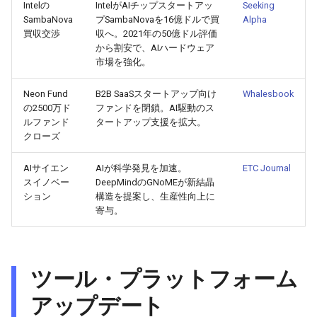
Intelの
IntelがAIチップスタートアッ
Seeking
SambaNova
プSambaNovaを16億ドルで買
Alpha
2026-05-15
2026-05-15
2025-10-30
2026-05-12
2025-10-30
2026-05-11
2025-10-30
買収交渉
収へ。2021年の50億ドル評価
から割安で、AIハードウェア
2026-05-14
2026-05-14
2025-10-29
2026-05-11
2025-10-29
2026-05-10
2025-10-29
市場を強化。
Neon Fund
B2B SaaSスタートアップ向け
Whalesbook
2026-05-13
2026-05-13
2025-10-28
2026-05-10
2025-10-28
2026-05-09
2025-10-28
の2500万ド
ファンドを閉鎖。AI駆動のス
ルファンド
タートアップ支援を拡大。
2026-05-12
2026-05-12
2025-10-27
2026-05-09
2025-10-27
2026-05-08
2025-10-27
クローズ
2026-05-11
2026-05-11
2025-10-26
2026-05-08
2025-10-26
2026-05-07
2025-10-26
AIサイエン
AIが科学発見を加速。
ETC Journal
スイノベー
DeepMindのGNoMEが新結晶
ション
構造を提案し、生産性向上に
2026-05-10
2026-05-10
2025-10-25
2026-05-07
2025-10-25
2026-05-06
2025-10-25
寄与。
2026-05-09
2026-05-09
2025-10-24
2026-05-06
2025-10-24
2026-05-05
2025-10-24
2026-05-08
2026-05-08
2025-10-23
2026-05-05
2025-10-23
2026-05-04
2025-10-23
ツール・プラットフォーム
アップデート
2026-05-07
2026-05-07
2025-10-22
2026-05-04
2025-10-22
2026-05-03
2025-10-22