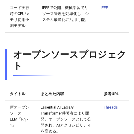
2026-06-03
2026-06-03
2025-11-18
2026-05-31
2025-11-18
2026-05-30
2025-11-18
2026-06-03
コード実行
IEEEで公開。機械学習でリ
IEEE
時のCPU/メ
ソース管理を効率化し、シ
2026-06-02
2026-06-02
2025-11-17
2026-05-30
2025-11-17
2026-05-29
2025-11-17
2026-06-02
モリ使用予
ステム最適化に活用可能。
測モデル
2026-06-01
2026-06-01
2025-11-16
2026-05-29
2025-11-16
2026-05-28
2025-11-16
2026-06-01
2026-05-31
2026-05-31
2025-11-15
2026-05-28
2025-11-15
2026-05-27
2025-11-15
2026-05-31
オープンソースプロジェク
2026-05-30
2026-05-30
2025-11-14
2026-05-27
2025-11-14
2026-05-26
2025-11-14
2026-05-30
ト
2026-05-29
2026-05-29
2025-11-13
2026-05-26
2025-11-13
2026-05-25
2025-11-13
2026-05-29
2026-05-28
2026-05-28
2025-11-12
2026-05-25
2025-11-12
2026-05-24
2025-11-12
2026-05-28
タイトル
まとめた内容
参考URL
2026-05-27
2026-05-27
2025-11-11
2026-05-24
2025-11-11
2026-05-23
2025-11-11
2026-05-27
新オープン
Essential AI Labsが
Threads
ソース
Transformer共著者により開
2026-05-26
2026-05-26
2025-11-10
2026-05-23
2025-11-10
2026-05-22
2025-11-10
2026-05-26
LLM「Rnj-
発。オープンソースとして公
1」
開され、AIアクセシビリティ
を高める。
2026-05-25
2026-05-25
2025-11-09
2026-05-22
2025-11-09
2026-05-21
2025-11-09
2026-05-25