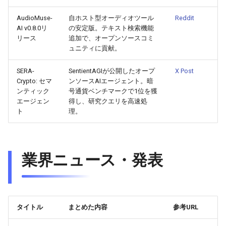
AudioMuse-
自ホスト型オーディオツール
Reddit
2026-05-24
2026-05-24
2025-11-08
2026-05-21
2025-11-08
2026-05-20
2025-11-08
2026-05-24
AI v0.8.0リ
の安定版。テキスト検索機能
リース
追加で、オープンソースコミ
2026-05-23
2026-05-23
2025-11-07
2026-05-20
2025-11-07
2026-05-19
2025-11-07
2026-05-23
ュニティに貢献。
2026-05-22
SERA-
SentientAGIが公開したオープ
2026-05-22
2025-11-06
2026-05-19
2025-11-06
2026-05-18
2025-11-06
2026-05-22
X Post
Crypto: セマ
ンソースAIエージェント。暗
ンティック
号通貨ベンチマークで1位を獲
2026-05-21
2026-05-21
2025-11-05
2026-05-18
2025-11-05
2026-05-17
2025-11-05
2026-05-21
エージェン
得し、研究クエリを高速処
ト
理。
2026-05-20
2026-05-20
2025-11-04
2026-05-17
2025-11-04
2026-05-16
2025-11-04
2026-05-20
2026-05-19
2026-05-19
2025-11-03
2026-05-16
2025-11-03
2026-05-15
2025-11-03
2026-05-18
業界ニュース・発表
2026-05-18
2026-05-18
2025-11-02
2026-05-15
2025-11-02
2026-05-14
2025-11-02
2026-05-17
2026-05-17
2025-11-01
2026-05-14
2025-11-01
2026-05-13
2025-11-01
タイトル
まとめた内容
参考URL
2026-05-16
2026-05-16
2025-10-31
2026-05-13
2025-10-31
2026-05-12
2025-10-31