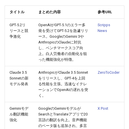
2026-06-21
2026-06-21
2025-12-06
2026-01-18
2026-01-18
2026-06-19
2025-12-06
2026-01-18
2026-01-13
2026-06-19
2025-12-06
2026-01-18
2026-06-21
2026-06-16
タイトル
まとめた内容
参考URL
2026-06-20
2026-06-20
2025-12-05
2026-01-11
2026-01-11
2026-06-18
2025-12-05
2026-01-11
2026-06-18
2025-12-05
2026-01-11
2026-06-20
2026-06-15
GPT-5.2リ
OpenAIがGPT-5.1のエラー多
Scripps
リースと競
発を受けてGPT-5.2を急遽リリ
News
2026-06-19
2026-06-19
2025-12-04
2026-01-04
2026-01-04
2026-06-17
2025-12-04
2026-01-04
2026-06-17
2025-12-04
2026-01-04
2026-06-19
2026-06-14
争激化
ース。GoogleのGemini 3や
AnthropicのClaudeに対抗
2026-06-18
2026-06-18
2025-12-03
2026-06-16
2025-12-03
2026-06-16
2025-12-03
2026-06-18
2026-06-13
し、ベンチマークスコア向
上。白人労働者の自動化を狙
った機能強化が特徴。
2026-06-17
2026-06-17
2025-12-02
2026-06-14
2025-12-02
2026-06-15
2025-12-02
2026-06-17
2026-06-11
Claude 3.5
AnthropicがClaude 3.5 Sonnet
ZeroToCoder
2026-06-16
2026-06-16
2025-12-01
2026-06-13
2025-12-01
2026-06-14
2025-12-01
2026-06-16
2026-06-10
Sonnetの新
をリリースし、GPT-4を上回
モデル発表
る性能を主張。迅速なイテレ
2026-06-15
2026-06-15
2025-11-30
2026-06-12
2025-11-30
2026-06-13
2025-11-30
2026-06-15
2026-06-09
ーションでOpenAIの遅れを突
く。
2026-06-14
2026-06-14
2025-11-29
2026-06-11
2025-11-29
2026-06-12
2025-11-29
2026-06-14
2026-06-08
Geminiモデ
GoogleのGeminiモデルが
X Post
ル翻訳機能
SearchとTranslateアプリで20
2026-06-13
2026-06-13
2025-11-28
2026-06-10
2025-11-28
2026-06-11
2025-11-28
2026-06-13
2026-06-07
強化
言語の翻訳を向上。音声機能
のベータ版も追加され、多言