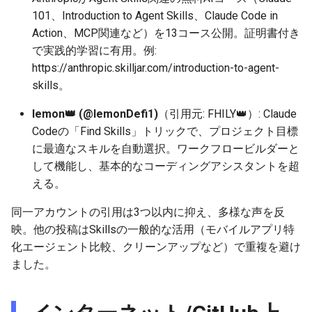
2026-06-21
2025-12-06
2026-06-21
2025-12-06
2026-01-18
2026-01-18
2026-06-19
2025-12-06
2026-01-18
2026-01-13
2026-06-19
2025-12-06
2026-01-18
2026-06-21
2026-06-16
101、Introduction to Agent Skills、Claude Code in
Action、MCP関連など）を13コース公開。証明書付き
2026-06-20
2025-12-05
2026-06-20
2025-12-05
2026-01-11
2026-01-11
2026-06-18
2025-12-05
2026-01-11
2026-06-18
2025-12-05
2026-01-11
2026-06-20
2026-06-15
で実践的学習に有用。例:
https://anthropic.skilljar.com/introduction-to-agent-
2026-06-19
2025-12-04
2026-06-19
2025-12-04
2026-01-04
2026-01-04
2026-06-17
2025-12-04
2026-01-04
2026-06-17
2025-12-04
2026-01-04
2026-06-19
2026-06-14
skills。
lemon👑 (@lemonDefi1)
（引用元: FHILY👑）: Claude
2026-06-18
2025-12-03
2026-06-18
2025-12-03
2026-06-16
2025-12-03
2026-06-16
2025-12-03
2026-06-18
2026-06-13
Codeの「Find Skills」トリックで、プロジェクト目標
2026-06-17
2025-12-02
2026-06-17
2025-12-02
2026-06-14
2025-12-02
2026-06-15
2025-12-02
2026-06-17
2026-06-11
に最適なスキルを自動選択。ワークフロービルダーと
して機能し、基本的なコーディングアシスタントを超
2026-06-16
2025-12-01
2026-06-16
2025-12-01
2026-06-13
2025-12-01
2026-06-14
2025-12-01
2026-06-16
2026-06-10
える。
同一アカウントの引用は3つ以内に抑え、多様な声を反
2026-06-15
2025-11-30
2026-06-15
2025-11-30
2026-06-12
2025-11-30
2026-06-13
2025-11-30
2026-06-15
2026-06-09
映。他の投稿はSkillsの一般的な活用（モバイルアプリ特
化エージェント比較、クリーンアップなど）で重複を避け
2026-06-14
2025-11-29
2026-06-14
2025-11-29
2026-06-11
2025-11-29
2026-06-12
2025-11-29
2026-06-14
2026-06-08
ました。
2026-06-13
2025-11-28
2026-06-13
2025-11-28
2026-06-10
2025-11-28
2026-06-11
2025-11-28
2026-06-13
2026-06-07