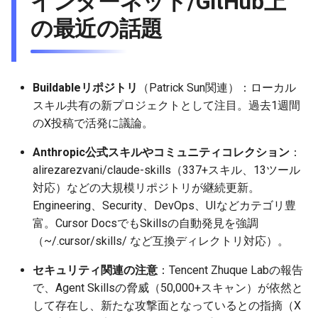
インターネット/GitHub上
2026-06-12
2025-11-27
2026-06-12
2025-11-27
2026-06-09
2025-11-27
2026-06-10
2025-11-27
2026-06-12
2026-06-06
の最近の話題
2026-06-11
2025-11-26
2026-06-11
2025-11-26
2026-06-08
2025-11-26
2026-06-09
2025-11-26
2026-06-11
2026-06-05
2026-06-10
2025-11-25
2026-06-10
2025-11-25
2026-06-07
2025-11-25
2026-06-07
2025-11-25
2026-06-10
2026-06-04
Buildableリポジトリ
（Patrick Sun関連）：ローカル
スキル共有の新プロジェクトとして注目。過去1週間
2026-06-09
2025-11-24
2026-06-09
2025-11-24
2026-06-06
2025-11-24
2026-06-06
2025-11-24
2026-06-09
2026-06-03
のX投稿で活発に議論。
2026-06-08
2025-11-23
2026-06-08
2025-11-23
2026-06-05
2025-11-23
2026-06-05
2025-11-23
2026-06-08
2026-06-02
Anthropic公式スキルやコミュニティコレクション
：
alirezarezvani/claude-skills（337+スキル、13ツール
2026-06-07
2025-11-22
2026-06-07
2025-11-22
2026-06-04
2025-11-22
2026-06-04
2025-11-22
2026-06-07
2026-06-01
対応）などの大規模リポジトリが継続更新。
Engineering、Security、DevOps、UIなどカテゴリ豊
2026-06-06
2025-11-21
2026-06-06
2025-11-21
2026-06-03
2025-11-21
2026-06-03
2025-11-21
2026-06-06
2026-05-31
富。Cursor DocsでもSkillsの自動発見を強調
（~/.cursor/skills/ など互換ディレクトリ対応）。
2026-06-05
2025-11-20
2026-06-05
2025-11-20
2026-06-02
2025-11-20
2026-06-02
2025-11-20
2026-06-05
2026-05-30
セキュリティ関連の注意
：Tencent Zhuque Labの報告
2026-06-04
2025-11-19
2026-06-04
2025-11-19
2026-06-01
2025-11-19
2026-05-31
2025-11-19
2026-06-04
で、Agent Skillsの脅威（50,000+スキャン）が依然と
して存在し、新たな攻撃面となっているとの指摘（X