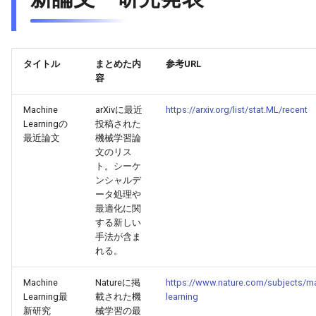
2026-05-15
2026-05-15
2025-10-30
2026-05-12
2025-10-30
2026-05-11
2025-10-30
2026-05-14
2026-05-14
2025-10-29
2026-05-11
2025-10-29
2026-05-10
2025-10-29
タイトル
まとめた内
参考URL
容
2026-05-13
2026-05-13
2025-10-28
2026-05-10
2025-10-28
2026-05-09
2025-10-28
Machine
arXivに最近
https://arxiv.org/list/stat.ML/recent
Learningの
投稿された
2026-05-12
2026-05-12
2025-10-27
2026-05-09
2025-10-27
2026-05-08
2025-10-27
最近論文
機械学習論
文のリス
2026-05-11
2026-05-11
2025-10-26
2026-05-08
2025-10-26
2026-05-07
2025-10-26
ト。シーケ
ンシャルデ
ータ処理や
2026-05-10
2026-05-10
2025-10-25
2026-05-07
2025-10-25
2026-05-06
2025-10-25
最適化に関
する新しい
2026-05-09
2026-05-09
2025-10-24
2026-05-06
2025-10-24
2026-05-05
2025-10-24
手法が含ま
れる。
2026-05-08
2026-05-08
2025-10-23
2026-05-05
2025-10-23
2026-05-04
2025-10-23
Machine
Natureに掲
https://www.nature.com/subjects/m
Learning最
載された機
learning
2026-05-07
2026-05-07
2025-10-22
2026-05-04
2025-10-22
2026-05-03
2025-10-22
新研究
械学習の最