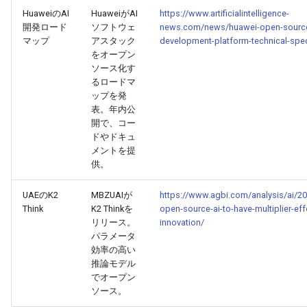
2026-04-18
2026-04-18
2025-10-03
2026-04-15
2025-10-03
2026-04-14
2025-10-03
HuaweiのAI
HuaweiがAI
https://www.artificialintelligence-
開発ロード
ソフトウェ
news.com/news/huawei-open-source
マップ
アスタック
development-platform-technical-spe
2026-04-17
2026-04-17
2025-10-02
2026-04-14
2025-10-02
2026-04-13
2025-10-02
をオープン
ソース化す
2026-04-16
2026-04-16
2025-10-01
2026-04-13
2025-10-01
2026-04-12
2025-10-01
るロードマ
ップを発
表。年内公
2026-04-15
2026-04-15
2025-09-30
2026-04-12
2025-09-30
2026-04-11
2025-09-30
開で、コー
ドやドキュ
2026-04-14
2026-04-14
2025-09-29
2026-04-11
2025-09-29
2026-04-10
2025-09-29
メントを提
供。
2026-04-13
2026-04-13
2025-09-28
2026-04-10
2025-09-28_week
2026-04-09
2025-09-28
UAEのK2
MBZUAIが
https://www.agbi.com/analysis/ai/2
Think
K2 Thinkを
open-source-ai-to-have-multiplier-eff
2026-04-12
2026-04-12
2025-09-27
2026-04-09
2025-09-27
2026-04-08
2025-09-27
リリース。
innovation/
パラメータ
2026-04-11
2026-04-11
2025-09-26
2026-04-08
2025-09-26
2026-04-07
2025-09-26
効率の高い
推論モデル
でオープン
2026-04-10
2026-04-10
2025-09-25
2026-04-07
2025-09-25
2026-04-06
2025-09-25
ソース。