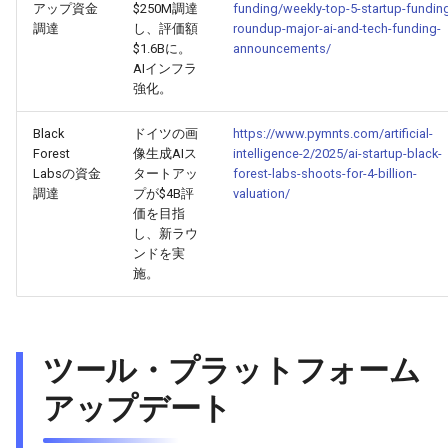
2026-03-31
2026-03-31
2025-09-15
2026-03-28
2025-09-15
2026-03-27
アップ資金
$250M調達
funding/weekly-top-5-startup-fundin
調達
し、評価額
roundup-major-ai-and-tech-funding-
$1.6Bに。
announcements/
2026-03-30
2026-03-30
2025-09-14
2026-03-27
2026-03-26
AIインフラ
強化。
2026-03-29
2026-03-29
2025-09-13
2026-03-26
2026-03-25
Black
ドイツの画
https://www.pymnts.com/artificial-
2026-03-28
2026-03-28
2025-09-12
2026-03-25
2026-03-24
Forest
像生成AIス
intelligence-2/2025/ai-startup-black-
Labsの資金
タートアッ
forest-labs-shoots-for-4-billion-
調達
プが$4B評
valuation/
2026-03-27
2026-03-27
2025-09-11
2026-03-24
2026-03-23
価を目指
し、新ラウ
2026-03-26
2026-03-26
2025-09-10
2026-03-23
2026-03-22
ンドを実
施。
2026-03-25
2026-03-25
2025-09-09
2026-03-22
2026-03-21
2026-03-24
2026-03-24
2025-09-08
2026-03-21
2026-03-20
ツール・プラットフォーム
2026-03-23
2026-03-23
2025-09-07
2026-03-20
2026-03-19
アップデート
2026-03-22
2026-03-22
2025-09-06
2026-03-19
2026-03-18