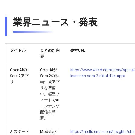
2026-04-09
2026-04-09
2025-09-24
2026-04-06
2025-09-24
2026-04-05
2025-09-24
2026-04-08
2026-04-08
2025-09-23
2026-04-05
2025-09-23
2026-04-04
2025-09-23
業界ニュース・発表
2026-04-07
2026-04-07
2025-09-22
2026-04-04
2025-09-22
2026-04-03
2025-09-22
2026-04-06
2026-04-06
2025-09-21
2026-04-03
2025-09-21
2026-04-02
2025-09-21
タイトル
まとめた内
参考URL
容
2026-04-05
2026-04-05
2025-09-20
2026-04-02
2025-09-21-week
2026-04-01
2025-09-20
OpenAIの
OpenAIが
https://www.wired.com/story/openai
Sora 2アプ
Sora 2の動
launches-sora-2-tiktok-like-app/
2026-04-04
2026-04-04
2025-09-19
2026-04-01
2025-09-20
2026-03-31
リ
画生成アプ
リを準備
2026-04-03
2026-04-03
2025-09-18
2026-03-31
2025-09-19
2026-03-30
中。縦型フ
ィードでAI
2026-04-02
2026-04-02
2025-09-17
2026-03-30
2025-09-18
2026-03-29
コンテンツ
配信を革
新。
2026-04-01
2026-04-01
2025-09-16
2026-03-29
2025-09-16
2026-03-28
AIスタート
Modularが
https://intellizence.com/insights/star