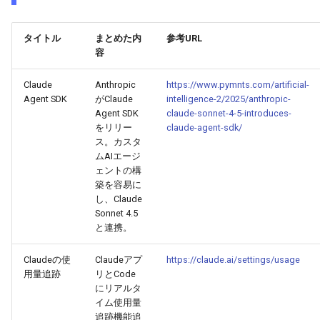
2026-03-21
2026-03-21
2025-09-05
2026-03-18
2026-03-17
タイトル
まとめた内
参考URL
容
2026-03-20
2026-03-20
2025-09-04
2026-03-17
2026-03-16
Claude
Anthropic
https://www.pymnts.com/artificial-
Agent SDK
がClaude
intelligence-2/2025/anthropic-
2026-03-19
2026-03-19
2025-09-03
2026-03-16
2026-03-15
Agent SDK
claude-sonnet-4-5-introduces-
をリリー
claude-agent-sdk/
2026-03-18
2026-03-18
2025-09-02
2026-03-15
2026-03-14
ス。カスタ
ムAIエージ
2026-03-17
ェントの構
2026-03-17
2025-09-01
2026-03-14
2026-03-13
築を容易に
し、Claude
2026-03-16
2026-03-16
2025-08-31
2026-03-13
2026-03-12
Sonnet 4.5
と連携。
2026-03-15
2026-03-15
2025-08-30
2026-03-12
2026-03-11
Claudeの使
Claudeアプ
https://claude.ai/settings/usage
用量追跡
リとCode
2026-03-14
2026-03-14
2025-08-29
2026-03-11
2026-03-10
にリアルタ
イム使用量
2026-03-13
2026-03-13
2025-08-28
2026-03-10
2026-03-09
追跡機能追