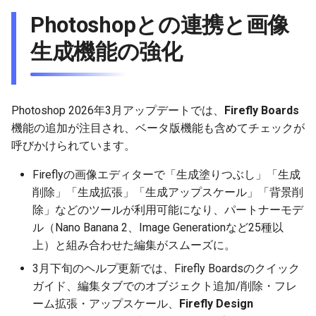
2026-06-21
2025-12-06
2026-06-21
2025-12-06
2026-01-18
2026-01-18
2026-06-19
2025-12-06
2026-01-13
2026-06-19
2025-12-06
2026-01-18
2026-06-21
2026-06-16
Photoshopとの連携と画像
生成機能の強化
2026-06-20
2025-12-05
2026-06-20
2025-12-05
2026-01-11
2026-01-11
2026-06-18
2025-12-05
2026-06-18
2025-12-05
2026-01-11
2026-06-20
2026-06-15
2026-06-19
2025-12-04
2026-06-19
2025-12-04
2026-01-04
2026-01-04
2026-06-17
2025-12-04
2026-06-17
2025-12-04
2026-01-04
2026-06-19
2026-06-14
Photoshop 2026年3月アップデートでは、
Firefly Boards
2026-06-18
2025-12-03
2026-06-18
2025-12-03
2026-06-16
2025-12-03
2026-06-16
2025-12-03
2026-06-18
2026-06-13
機能の追加が注目され、ベータ版機能も含めてチェックが
呼びかけられています。
2026-06-17
2025-12-02
2026-06-17
2025-12-02
2026-06-14
2025-12-02
2026-06-15
2025-12-02
2026-06-17
2026-06-11
Fireflyの画像エディターで「生成塗りつぶし」「生成
2026-06-16
2025-12-01
2026-06-16
2025-12-01
2026-06-13
2025-12-01
2026-06-14
2025-12-01
2026-06-16
2026-06-10
削除」「生成拡張」「生成アップスケール」「背景削
除」などのツールが利用可能になり、パートナーモデ
2026-06-15
2025-11-30
2026-06-15
2025-11-30
2026-06-12
2025-11-30
2026-06-13
2025-11-30
2026-06-15
2026-06-09
ル（Nano Banana 2、Image Generationなど25種以
上）と組み合わせた編集がスムーズに。
2026-06-14
2025-11-29
2026-06-14
2025-11-29
2026-06-11
2025-11-29
2026-06-12
2025-11-29
2026-06-14
2026-06-08
3月下旬のヘルプ更新では、Firefly Boardsのクイック
ガイド、編集タブでのオブジェクト追加/削除・フレ
2026-06-13
2025-11-28
2026-06-13
2025-11-28
2026-06-10
2025-11-28
2026-06-11
2025-11-28
2026-06-13
2026-06-07
ーム拡張・アップスケール、
Firefly Design