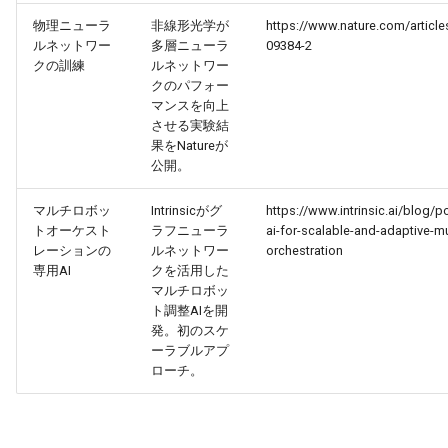
2026-04-18
2026-04-18
2025-10-03
2026-04-15
2025-10-03
2026-04-14
2025-10-03
物理ニューラ
非線形光学が
https://www.nature.com/articl
ルネットワー
多層ニューラ
09384-2
2026-04-17
2026-04-17
2025-10-02
2026-04-14
2025-10-02
2026-04-13
2025-10-02
クの訓練
ルネットワー
クのパフォー
マンスを向上
2026-04-16
2026-04-16
2025-10-01
2026-04-13
2025-10-01
2026-04-12
2025-10-01
させる実験結
果をNatureが
2026-04-15
2026-04-15
2025-09-30
2026-04-12
2025-09-30
2026-04-11
2025-09-30
公開。
2026-04-14
マルチロボッ
Intrinsicがグ
2026-04-14
2025-09-29
2026-04-11
2025-09-29
2026-04-10
2025-09-29
https://www.intrinsic.ai/blog/p
トオーケスト
ラフニューラ
ai-for-scalable-and-adaptive-mu
レーションの
ルネットワー
orchestration
2026-04-13
2026-04-13
2025-09-28
2026-04-10
2025-09-28_week
2026-04-09
2025-09-28
専用AI
クを活用した
マルチロボッ
2026-04-12
2026-04-12
2025-09-27
2026-04-09
2025-09-27
2026-04-08
2025-09-27
ト調整AIを開
発。初のスケ
ーラブルアプ
2026-04-11
2026-04-11
2025-09-26
2026-04-08
2025-09-26
2026-04-07
2025-09-26
ローチ。
2026-04-10
2026-04-10
2025-09-25
2026-04-07
2025-09-25
2026-04-06
2025-09-25