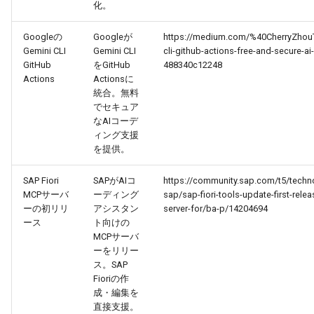
2026-02-04
化。
2026-02-04
2026-02-01
2026-01-31
Googleの
Googleが
https://medium.com/%40CherryZhouT
2026-02-03
2026-02-03
2026-01-31
2026-01-30
Gemini CLI
Gemini CLI
cli-github-actions-free-and-secure-ai
GitHub
をGitHub
488340c12248
2026-02-02
2026-02-02
2026-01-30
2026-01-29
Actions
Actionsに
統合。無料
でセキュア
2026-02-01
2026-02-01
2026-01-29
2026-01-28
なAIコーデ
ィング支援
2026-01-31
2026-01-31
2026-01-28
2026-01-27
を提供。
2026-01-30
2026-01-30
2026-01-27
2026-01-26
SAP Fiori
SAPがAIコ
https://community.sap.com/t5/techn
MCPサーバ
ーディング
sap/sap-fiori-tools-update-first-rele
ーの初リリ
アシスタン
server-for/ba-p/14204694
2026-01-29
2026-01-29
2026-01-26
2026-01-25
ース
ト向けの
MCPサーバ
2026-01-28
2026-01-28
2026-01-25
2026-01-24
ーをリリー
ス。SAP
Fioriの作
2026-01-27
2026-01-27
2026-01-24
2026-01-23
成・編集を
直接支援。