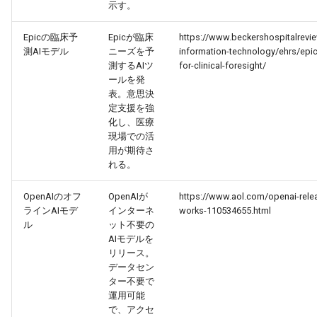
示す。
2026-05-24
2026-05-24
2025-11-08
2026-05-21
2025-11-08
2026-05-20
2025-11-08
2026-05-24
Epicの臨床予
Epicが臨床
https://www.beckershospitalrevi
測AIモデル
ニーズを予
information-technology/ehrs/epic
2026-05-23
2026-05-23
2025-11-07
2026-05-20
2025-11-07
2026-05-19
2025-11-07
2026-05-23
測するAIツ
for-clinical-foresight/
ールを発
表。意思決
2026-05-22
2026-05-22
2025-11-06
2026-05-19
2025-11-06
2026-05-18
2025-11-06
2026-05-22
定支援を強
化し、医療
2026-05-21
2026-05-21
2025-11-05
2026-05-18
2025-11-05
2026-05-17
2025-11-05
2026-05-21
現場での活
用が期待さ
れる。
2026-05-20
2026-05-20
2025-11-04
2026-05-17
2025-11-04
2026-05-16
2025-11-04
2026-05-20
OpenAIのオフ
OpenAIが
https://www.aol.com/openai-relea
2026-05-19
2026-05-19
2025-11-03
2026-05-16
2025-11-03
2026-05-15
2025-11-03
2026-05-18
ラインAIモデ
インターネ
works-110534655.html
ル
ット不要の
2026-05-18
2026-05-18
2025-11-02
2026-05-15
2025-11-02
2026-05-14
2025-11-02
AIモデルを
リリース。
データセン
2026-05-17
2026-05-17
2025-11-01
2026-05-14
2025-11-01
2026-05-13
2025-11-01
ター不要で
運用可能
2026-05-16
2026-05-16
2025-10-31
2026-05-13
2025-10-31
2026-05-12
2025-10-31
で、アクセ