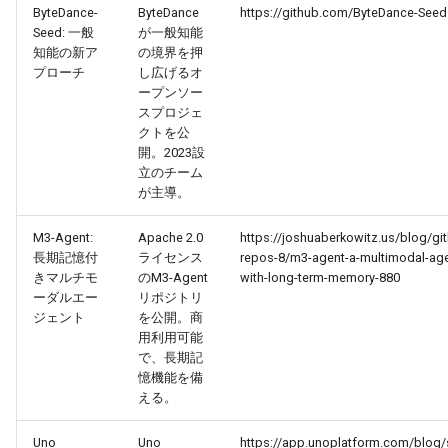
2026-03-31
2026-03-31
2025-09-15
2026-03-28
2025-09-15
2026-03-27
ByteDance-
ByteDance
https://github.com/ByteDance-Seed
Seed: 一般
が一般知能
2026-03-30
2026-03-30
2025-09-14
2026-03-27
2026-03-26
知能の新ア
の境界を押
プローチ
し広げるオ
ープンソー
2026-03-29
2026-03-29
2025-09-13
2026-03-26
2026-03-25
スプロジェ
クトを公
2026-03-28
2026-03-28
2025-09-12
2026-03-25
2026-03-24
開。2023設
立のチーム
が主導。
2026-03-27
2026-03-27
2025-09-11
2026-03-24
2026-03-23
M3-Agent:
Apache 2.0
https://joshuaberkowitz.us/blog/gi
2026-03-26
2026-03-26
2025-09-10
2026-03-23
2026-03-22
長期記憶付
ライセンス
repos-8/m3-agent-a-multimodal-age
きマルチモ
のM3-Agent
with-long-term-memory-880
2026-03-25
2026-03-25
2025-09-09
2026-03-22
2026-03-21
ーダルエー
リポジトリ
ジェント
を公開。商
用利用可能
2026-03-24
2026-03-24
2025-09-08
2026-03-21
2026-03-20
で、長期記
憶機能を備
2026-03-23
2026-03-23
2025-09-07
2026-03-20
2026-03-19
える。
2026-03-22
2026-03-22
2025-09-06
2026-03-19
2026-03-18
Uno
Uno
https://app.unoplatform.com/blog/