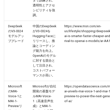
タで訓練され、
2026-06-21
2026-06-21
2025-12-06
2026-01-18
2026-01-18
2026-06-19
2025-12-06
2026-01-18
2026-01-13
2026-06-19
2025-12-06
2026-01-18
2026-06-21
2026-06-16
透明性とアクセ
シビリティを強
調。
2026-06-20
2026-06-20
2025-12-05
2026-01-11
2026-01-11
2026-06-18
2025-12-05
2026-01-11
2026-06-18
2025-12-05
2026-01-11
2026-06-20
2026-06-15
DeepSeek
中国のDeepSeek
https://www.msn.com/en-
2026-06-19
2026-06-19
2025-12-04
2026-01-04
2026-01-04
2026-06-17
2025-12-04
2026-01-04
2026-06-17
2025-12-04
2026-01-04
2026-06-19
2026-06-14
のV3-0324
がV3-0324を
us/lifestyle/shopping/deepsee
モデルアッ
Hugging Faceに
ai-is-smarter-faster-cheaper-and
2026-06-18
2026-06-18
2025-12-03
2026-06-16
2025-12-03
2026-06-16
2025-12-03
2026-06-18
2026-06-13
プグレード
リリースし、推
rival-to-openai-s-models/ar-AA
論とコーディン
グ能力を向上。
2026-06-17
2026-06-17
2025-12-02
2026-06-14
2025-12-02
2026-06-15
2025-12-02
2026-06-17
2026-06-11
OpenAIのモデル
に対する競合と
2026-06-16
2026-06-16
2025-12-01
2026-06-13
2025-12-01
2026-06-14
2025-12-01
2026-06-16
2026-06-10
して注目され、
コストパフォー
マンスが高い。
2026-06-15
2026-06-15
2025-11-30
2026-06-12
2025-11-30
2026-06-13
2025-11-30
2026-06-15
2026-06-09
Microsoft
Microsoftが自社
https://opendatascience.com/m
2026-06-14
2026-06-14
2025-11-29
2026-06-11
2025-11-29
2026-06-12
2025-11-29
2026-06-14
2026-06-08
のMAI-
開発の基盤モデ
ai-unveils-mai-voice-1-and-mai-1
Voice-1と
ルMAI-Voice-
preview-to-power-the-next-gener
2026-06-13
2026-06-13
2025-11-28
2026-06-10
2025-11-28
2026-06-11
2025-11-28
2026-06-13
2026-06-07
MAI-1-
1（高速音声生
of-ai/
Previewリ
成）とMAI-1-