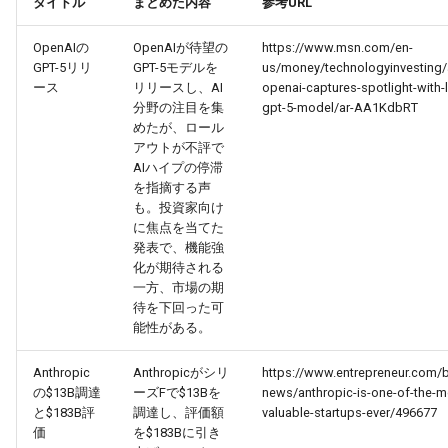
タイトル
まとめた内容
参考URL
g
2026-07-10
2026-07-10
2025-12-24
2026-05-17
2026-05-24
2025-11-16
2026-05-24
2026-05-24
2025-11-09
2026-07-10
2025-12-24
2026-05-24
2025-11-09
2026-05-10
2026-07-09
2025-12-24
2026-05-24
2026-07-09
2026-05-30
2026-05-23
2026-07-08
2026-05-24
OpenAIの
OpenAIが待望の
https://www.msn.com/en-
s
GPT-5リリ
GPT-5モデルを
us/money/technologyinvesting/a
2026-07-09
2026-07-09
2025-12-23
2026-05-10
2026-05-17
2025-11-09
2026-05-17
2026-05-17
2025-11-02
2026-07-09
2025-12-23
2026-05-17
2025-11-02
2026-05-03
2026-07-08
2025-12-23
2026-05-17
2026-07-08
2026-05-23
2026-05-19
2026-07-07
2026-05-17
e
ース
リリースし、AI
openai-captures-spotlight-with-l
分野の注目を集
gpt-5-model/ar-AA1KdbRT
a
2026-07-08
2026-07-08
2025-12-22
2026-05-03
2026-05-10
2025-11-02
2026-05-10
2026-05-10
2025-10-26
2026-07-08
2025-12-22
2026-05-10
2025-10-26
2026-04-26
2026-07-07
2025-12-22
2026-05-10
2026-07-07
2026-05-19
2026-07-06
2026-05-10
めたが、ロール
アウトが不評で
r
AIハイプの停滞
2026-07-07
2026-07-07
2025-12-21
2026-04-26
2026-05-03
2025-10-26
2026-05-03
2026-05-03
2025-10-19
2026-07-07
2025-12-21
2026-05-03
2025-10-19
2026-04-19
2026-07-06
2025-12-21
2026-05-03
2026-07-06
2026-05-18
2026-07-05
2026-05-03
を指摘する声
c
も。投資家向け
2026-07-06
2026-07-06
2025-12-20
2026-04-19
2026-04-26
2025-10-19
2026-04-26
2026-04-26
2025-10-12
2026-07-05
2025-12-20
2026-04-26
2025-10-12
2026-04-12
2026-07-05
2025-12-20
2026-04-26
2026-07-05
2026-07-04
2026-04-26
に焦点を当てた
h
発表で、機能強
化が期待される
2026-07-05
2026-07-05
2025-12-19
2026-04-15
2026-04-19
2025-10-12
2026-04-19
2026-04-19
2025-10-05
2026-07-04
2025-12-19
2026-04-19
2025-10-05
2026-04-07
2026-07-04
2025-12-19
2026-04-19
2026-07-04
2026-07-02
2026-04-19
一方、市場の期
待を下回った可
2026-07-04
2026-07-04
2025-12-18
2026-04-12
2025-10-05
2026-04-12
2026-04-12
2025-10-04
2026-07-03
2025-12-18
2026-04-12
2025-10-02
2026-04-05
2026-07-03
2025-12-18
2026-04-12
2026-07-03
2026-07-01
2026-04-12
能性がある。
2026-07-03
2026-07-03
2025-12-17
2026-04-05
2025-10-02
2026-04-05
2026-04-05
2026-07-02
2025-12-17
2026-04-05
2025-09-27
2026-03-29
2026-07-02
2025-12-17
2026-04-05
2026-07-02
2026-06-30
2026-04-05
Anthropic
Anthropicがシリ
https://www.entrepreneur.com/
の$13B調達
ーズFで$13Bを
news/anthropic-is-one-of-the-m
と$183B評
調達し、評価額
valuable-startups-ever/496677
2026-07-02
2026-07-02
2025-12-16
2026-03-29
2025-09-28
2026-03-29
2026-03-29
2026-07-01
2025-12-16
2026-03-29
2025-09-23
2026-03-22
2026-07-01
2025-12-16
2026-03-29
2026-07-01
2026-06-29
2026-03-30
価
を$183Bに引き