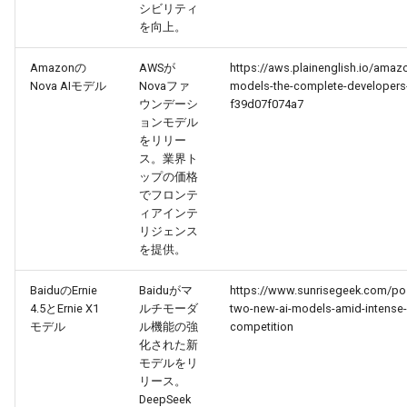
シビリティ
を向上。
2026-05-15
2026-05-15
2025-10-30
2026-05-12
2025-10-30
2026-05-11
2025-10-30
Amazonの
AWSが
https://aws.plainenglish.io/amaz
2026-05-14
2026-05-14
2025-10-29
2026-05-11
2025-10-29
2026-05-10
2025-10-29
Nova AIモデル
Novaファ
models-the-complete-developers
ウンデーシ
f39d07f074a7
2026-05-13
2026-05-13
2025-10-28
2026-05-10
2025-10-28
2026-05-09
2025-10-28
ョンモデル
をリリー
ス。業界ト
2026-05-12
2026-05-12
2025-10-27
2026-05-09
2025-10-27
2026-05-08
2025-10-27
ップの価格
でフロンテ
2026-05-11
2026-05-11
2025-10-26
2026-05-08
2025-10-26
2026-05-07
2025-10-26
ィアインテ
リジェンス
を提供。
2026-05-10
2026-05-10
2025-10-25
2026-05-07
2025-10-25
2026-05-06
2025-10-25
BaiduのErnie
Baiduがマ
https://www.sunrisegeek.com/pos
2026-05-09
2026-05-09
2025-10-24
2026-05-06
2025-10-24
2026-05-05
2025-10-24
4.5とErnie X1
ルチモーダ
two-new-ai-models-amid-intense-
モデル
ル機能の強
competition
2026-05-08
2026-05-08
2025-10-23
2026-05-05
2025-10-23
2026-05-04
2025-10-23
化された新
モデルをリ
リース。
2026-05-07
2026-05-07
2025-10-22
2026-05-04
2025-10-22
2026-05-03
2025-10-22
DeepSeek