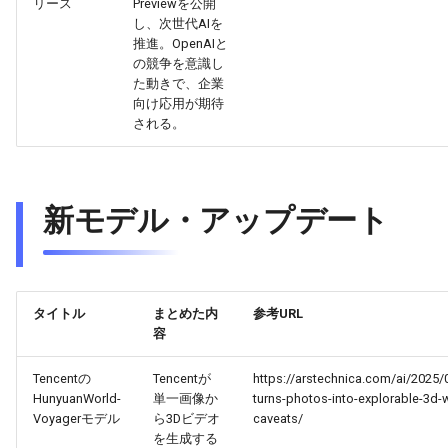
リース
Previewを公開
2026-06-12
2026-06-12
2025-11-27
2026-06-09
2025-11-27
2026-06-10
2025-11-27
2026-06-12
2026-06-06
し、次世代AIを
推進。OpenAIと
2026-06-11
2026-06-11
2025-11-26
2026-06-08
2025-11-26
2026-06-09
2025-11-26
2026-06-11
2026-06-05
の競争を意識し
た動きで、企業
向け応用が期待
2026-06-10
2026-06-10
2025-11-25
2026-06-07
2025-11-25
2026-06-07
2025-11-25
2026-06-10
2026-06-04
される。
2026-06-09
2026-06-09
2025-11-24
2026-06-06
2025-11-24
2026-06-06
2025-11-24
2026-06-09
2026-06-03
2026-06-08
2026-06-08
2025-11-23
2026-06-05
2025-11-23
2026-06-05
2025-11-23
2026-06-08
2026-06-02
新モデル・アップデート
2026-06-07
2026-06-07
2025-11-22
2026-06-04
2025-11-22
2026-06-04
2025-11-22
2026-06-07
2026-06-01
2026-06-06
2026-06-06
2025-11-21
2026-06-03
2025-11-21
2026-06-03
2025-11-21
2026-06-06
2026-05-31
タイトル
まとめた内
参考URL
容
2026-06-05
2026-06-05
2025-11-20
2026-06-02
2025-11-20
2026-06-02
2025-11-20
2026-06-05
2026-05-30
Tencentの
Tencentが
https://arstechnica.com/ai/2025
HunyuanWorld-
単一画像か
turns-photos-into-explorable-3d-
2026-06-04
2026-06-04
2025-11-19
2026-06-01
2025-11-19
2026-05-31
2025-11-19
2026-06-04
Voyagerモデル
ら3Dビデオ
caveats/
を生成する