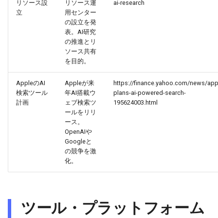
リソース設
リソース運
ai-research
2026-02-22
2026-02-22
2025-08-07
2026-02-19
2026-02-18
立
用センター
の設立を発
表。AI研究
2026-02-21
2026-02-21
2025-08-06
2026-02-18
2026-02-17
の推進とリ
ソース共有
2026-02-20
2026-02-20
2025-08-05
2026-02-17
2026-02-16
を目的。
2026-02-19
2026-02-19
2025-08-04
2026-02-16
2026-02-15
AppleのAI
Appleが来
https://finance.yahoo.com/news/app
検索ツール
年AI搭載ウ
plans-ai-powered-search-
計画
ェブ検索ツ
195624003.html
2026-02-18
2026-02-18
2025-08-03
2026-02-15
2026-02-14
ールをリリ
ース。
2026-02-17
2026-02-17
2025-08-02
2026-02-14
2026-02-13
OpenAIや
Googleと
の競争を激
2026-02-16
2026-02-16
2025-07-17
2026-02-13
2026-02-12
化。
2026-02-15
2026-02-15
2025-07-16
2026-02-12
2026-02-11
2026-02-14
2026-02-14
2026-02-11
2026-02-10
ツール・プラットフォーム