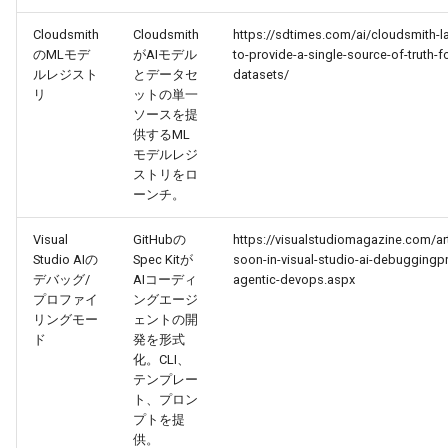
2026-01-26
2026-01-26
2026-01-23
2026-01-22
Cloudsmith
Cloudsmith
https://sdtimes.com/ai/cloudsmith-l
2026-01-25
2026-01-25
2026-01-22
2026-01-21
のMLモデ
がAIモデル
to-provide-a-single-source-of-truth-
ルレジスト
とデータセ
datasets/
リ
ットの単一
2026-01-24
2026-01-24
2026-01-21
2026-01-20
ソースを提
供するML
2026-01-23
2026-01-23
2026-01-20
2026-01-19
モデルレジ
ストリをロ
ーンチ。
2026-01-22
2026-01-22
2026-01-19
2026-01-18
Visual
GitHubの
https://visualstudiomagazine.com/a
2026-01-21
2026-01-21
2026-01-18
2026-01-17
Studio AIの
Spec Kitが
soon-in-visual-studio-ai-debuggingp
デバッグ/
AIコーディ
agentic-devops.aspx
2026-01-20
2026-01-20
2026-01-17
2026-01-16
プロファイ
ングエージ
リングモー
ェントの開
ド
発を形式
2026-01-19
2026-01-19
2026-01-16
2026-01-15
化。CLI、
テンプレー
2026-01-18
2026-01-18
2026-01-15
2026-01-14
ト、プロン
プトを提
供。
2026-01-17
2026-01-17
2026-01-14
2026-01-13