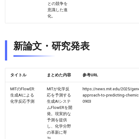
との競争を
2026-05-06
2026-05-06
2025-10-21
2026-05-03
2025-10-21
2026-05-02
2025-10-21
意識した進
化。
2026-05-05
2026-05-05
2025-10-20
2026-05-02
2025-10-20
2026-05-01
2025-10-20
2026-05-04
2026-05-04
2025-10-19
2026-05-01
2025-10-19
2026-04-30
2025-10-19
新論文・研究発表
2026-05-03
2026-05-03
2025-10-18
2026-04-30
2025-10-18
2026-04-29
2025-10-18
2026-05-02
2026-05-02
2025-10-17
2026-04-29
2025-10-17
2026-04-28
2025-10-17
タイトル
まとめた内容
参考URL
2026-05-01
2026-05-01
2025-10-16
2026-04-28
2025-10-16
2026-04-27
2025-10-16
MITのFlowER:
MITが化学反
https://news.mit.edu/2025/gene
生成AIによる
応を予測する
approach-to-predicting-chemica
2026-04-30
2026-04-30
2025-10-15
2026-04-27
2025-10-15
2026-04-26
2025-10-15
化学反応予測
生成AIシステ
0903
ムFlowERを開
発。現実的な
2026-04-29
2026-04-29
2025-10-14
2026-04-26
2025-10-14
2026-04-25
2025-10-14
予測を提供
し、化学分野
2026-04-28
2026-04-28
2025-10-13
2026-04-25
2025-10-13
2026-04-24
2025-10-13
の革新に寄
与。