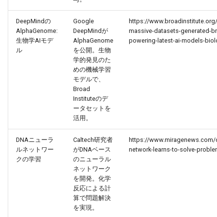
2026-04-27
2026-04-27
2025-10-12
2026-04-24
2025-10-12
2026-04-23
2025-10-12
DeepMindの
Google
https://www.broadinstitute.or
AlphaGenome:
DeepMindが
massive-datasets-generated-br
2026-04-26
2026-04-26
2025-10-11
2026-04-23
2025-10-11
2026-04-22
2025-10-11
生物学AIモデ
AlphaGenome
powering-latest-ai-models-bio
ル
を公開。生物
2026-04-25
2026-04-25
2025-10-10
2026-04-22
2025-10-10
2026-04-21
2025-10-10
学的発見のた
めの機械学習
モデルで、
2026-04-24
2026-04-24
2025-10-09
2026-04-21
2025-10-09
2026-04-20
2025-10-09
Broad
Instituteのデ
2026-04-23
2026-04-23
2025-10-08
2026-04-20
2025-10-08
2026-04-19
2025-10-08
ータセットを
活用。
2026-04-22
2026-04-22
2025-10-07
2026-04-19
2025-10-07
2026-04-18
2025-10-07
DNAニューラ
Caltech研究者
https://www.miragenews.com/d
ルネットワー
がDNAベース
network-learns-to-solve-probl
2026-04-21
2026-04-21
2025-10-06
2026-04-18
2025-10-06
2026-04-17
2025-10-06
クの学習
のニューラル
ネットワーク
2026-04-20
2026-04-20
2025-10-05
2026-04-17
2025-10-05
2026-04-16
2025-10-05
を開発。化学
反応による計
算で問題解決
2026-04-19
2026-04-19
2025-10-04
2026-04-16
2025-10-04
2026-04-15
2025-10-04
を実現。