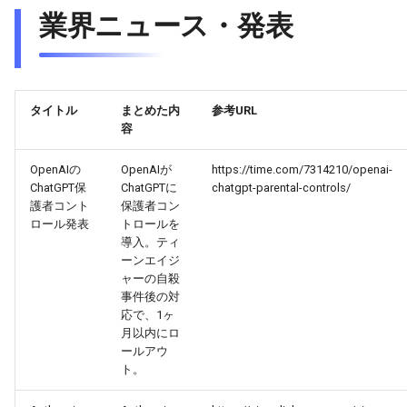
業界ニュース・発表
2026-03-12
2026-03-12
2025-08-27
2026-03-09
2026-03-08
2026-03-11
2026-03-11
2025-08-26
2026-03-08
2026-03-07
タイトル
まとめた内
参考URL
2026-03-10
2026-03-10
2025-08-25
2026-03-07
2026-03-06
容
2026-03-09
2026-03-09
2025-08-24
2026-03-06
2026-03-05
OpenAIの
OpenAIが
https://time.com/7314210/openai-
ChatGPT保
ChatGPTに
chatgpt-parental-controls/
護者コント
保護者コン
2026-03-08
2026-03-08
2025-08-23
2026-03-05
2026-03-04
ロール発表
トロールを
導入。ティ
2026-03-07
2026-03-07
2025-08-22
2026-03-04
2026-03-03
ーンエイジ
ャーの自殺
事件後の対
2026-03-06
2026-03-06
2025-08-21
2026-03-03
2026-03-02
応で、1ヶ
月以内にロ
2026-03-05
2026-03-05
2025-08-20
2026-03-02
2026-03-01
ールアウ
ト。
2026-03-04
2026-03-04
2025-08-19
2026-03-01
2026-02-28