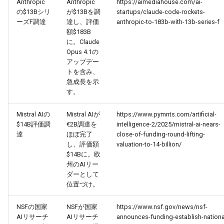
Anthropic
Anthropic
https://aimediahouse.com/ai-
の$13Bシリ
が$13Bを調
startups/claude-code-rockets-
2026-03-03
2026-03-03
2025-08-18
2026-02-28
2026-02-27
ーズF調達
達し、評価
anthropic-to-183b-with-13b-series-f
額$183B
2026-03-02
2026-03-02
2025-08-17
2026-02-27
2026-02-26
に。Claude
Opus 4.1の
アップデー
2026-03-01
2026-03-01
2025-08-16
2026-02-26
2026-02-25
トを含み、
急成長を示
2026-02-28
2026-02-28
2025-08-15
2026-02-25
2026-02-24
す。
2026-02-27
2026-02-27
2025-08-14
2026-02-24
2026-02-23
Mistral AIの
Mistral AIが
https://www.pymnts.com/artificial-
$14B評価調
€2B調達を
intelligence-2/2025/mistral-ai-nears-
達
ほぼ完了
close-of-funding-round-lifting-
2026-02-26
2026-02-26
2025-08-13
2026-02-23
2026-02-22
し、評価額
valuation-to-14-billion/
$14Bに。欧
2026-02-25
2026-02-25
2025-08-12
2026-02-22
2026-02-21
州のAIリー
ダーとして
位置づけ。
2026-02-24
2026-02-24
2025-08-11
2026-02-21
2026-02-20
NSFの国家
NSFが国家
https://www.nsf.gov/news/nsf-
2026-02-23
2026-02-23
2025-08-09
2026-02-20
2026-02-19
AIリサーチ
AIリサーチ
announces-funding-establish-nationa