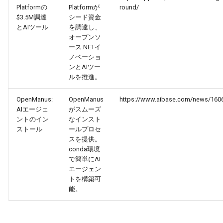
Platformの
Platformが
round/
$3.5M調達
シード資金
2026-03-21
2026-03-21
2025-09-05
2026-03-18
2026-03-17
とAIツール
を調達し、
オープンソ
2026-03-20
2026-03-20
2025-09-04
2026-03-17
2026-03-16
ース.NETイ
ノベーショ
ンとAIツー
2026-03-19
2026-03-19
2025-09-03
2026-03-16
2026-03-15
ルを推進。
2026-03-18
2026-03-18
2025-09-02
2026-03-15
2026-03-14
OpenManus:
OpenManus
https://www.aibase.com/news/160
AIエージェ
がスムーズ
2026-03-17
2026-03-17
2025-09-01
2026-03-14
2026-03-13
ントのイン
なインスト
ストール
ールプロセ
スを提供。
2026-03-16
2026-03-16
2025-08-31
2026-03-13
2026-03-12
conda環境
で簡単にAI
2026-03-15
2026-03-15
2025-08-30
2026-03-12
2026-03-11
エージェン
トを構築可
能。
2026-03-14
2026-03-14
2025-08-29
2026-03-11
2026-03-10
2026-03-13
2026-03-13
2025-08-28
2026-03-10
2026-03-09