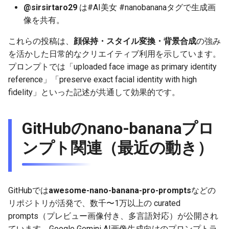
@sirsirtaro29
は#AI美女 #nanobananaタグで生成画
2025-12-06
2026-06-21
2025-12-06
2026-06-21
2025-12-06
2026-01-18
2026-01-18
2026-01-18
2026-01-13
2026-06-19
2025-12-06
2026-01-18
2026-06-21
2026-06-16
像を共有。
2025-12-05
2026-06-20
2025-12-05
2026-06-20
2025-12-05
2026-01-11
2026-01-11
2026-01-11
2026-06-18
2025-12-05
2026-01-11
2026-06-20
2026-06-15
これらの投稿は、
顔保持・スタイル変換・背景合成
の強み
を活かした日常的なクリエイティブ利用を示しています。
2025-12-04
2026-06-19
2025-12-04
2026-06-19
2025-12-04
2026-01-04
2026-01-04
2026-01-04
2026-06-17
2025-12-04
2026-01-04
2026-06-19
2026-06-14
プロンプトでは「uploaded face image as primary identity
reference」「preserve exact facial identity with high
2025-12-03
2026-06-18
2025-12-03
2026-06-18
2025-12-03
2026-06-16
2025-12-03
2026-06-18
2026-06-13
fidelity」といった記述が共通して効果的です。
2025-12-02
2026-06-17
2025-12-02
2026-06-17
2025-12-02
2026-06-15
2025-12-02
2026-06-17
2026-06-11
GitHubのnano-bananaプロ
2025-12-01
2026-06-16
2025-12-01
2026-06-16
2025-12-01
2026-06-14
2025-12-01
2026-06-16
2026-06-10
ンプト関連（最近の動き）
2025-11-30
2026-06-15
2025-11-30
2026-06-15
2025-11-30
2026-06-13
2025-11-30
2026-06-15
2026-06-09
2025-11-29
2026-06-14
2025-11-29
2026-06-14
2025-11-29
2026-06-12
2025-11-29
2026-06-14
2026-06-08
GitHubでは
awesome-nano-banana-pro-prompts
などの
リポジトリが活発で、数千〜1万以上の curated
2025-11-28
2026-06-13
2025-11-28
2026-06-13
2025-11-28
2026-06-11
2025-11-28
2026-06-13
2026-06-07
prompts（プレビュー画像付き、多言語対応）が公開され
ています。Google Gemini AI画像生成向けのプロンプトラ