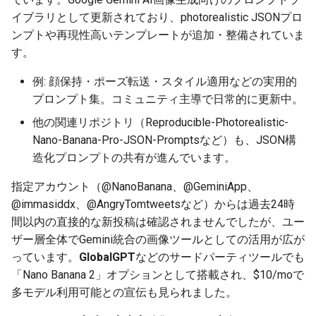
2025-11-27
2026-06-12
2025-11-27
2026-06-12
2025-11-27
2026-06-10
2025-11-27
2026-06-12
2026-06-06
イブラリとして更新されており、photorealistic JSONプロ
ンプトや再現性高いテンプレートが追加・整備されていま
2025-11-26
2026-06-11
2025-11-26
2026-06-11
2025-11-26
2026-06-09
2025-11-26
2026-06-11
2026-06-05
す。
2025-11-25
2026-06-10
2025-11-25
2026-06-10
2025-11-25
2026-06-07
2025-11-25
2026-06-10
2026-06-04
例: 顔保持・ポーズ転送・スタイル適用などの実用的
プロンプト集。コミュニティ主導で日常的に更新中。
2025-11-24
2026-06-09
2025-11-24
2026-06-09
2025-11-24
2026-06-06
2025-11-24
2026-06-09
2026-06-03
他の関連リポジトリ（Reproducible-Photorealistic-
Nano-Banana-Pro-JSON-Promptsなど）も、JSON構
2025-11-23
2026-06-08
2025-11-23
2026-06-08
2025-11-23
2026-06-05
2025-11-23
2026-06-08
2026-06-02
造化プロンプトの共有が進んでいます。
2025-11-22
2026-06-07
2025-11-22
2026-06-07
2025-11-22
2026-06-04
2025-11-22
2026-06-07
2026-06-01
指定アカウント（@NanoBanana、@GeminiApp、
@immasiddx、@AngryTomtweetsなど）からは過去24時
2025-11-21
2026-06-06
2025-11-21
2026-06-06
2025-11-21
2026-06-03
2025-11-21
2026-06-06
2026-05-31
間以内の直接的な新投稿は確認されませんでしたが、ユー
ザー層全体でGemini統合の画像ツールとしての活用が広が
2025-11-20
2026-06-05
2025-11-20
2026-06-05
2025-11-20
2026-06-02
2025-11-20
2026-06-05
2026-05-30
っています。
GlobalGPT
などのサードパーティツールでも
「Nano Banana 2」オプションとして搭載され、$10/moで
2025-11-19
2026-06-04
2025-11-19
2026-06-04
2025-11-19
2026-05-31
2025-11-19
2026-06-04
多モデル利用可能との宣伝も見られました。