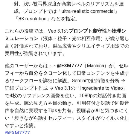
射、浅い被写界深度が商業レベルのリアリズムを達
2025-12-06
2026-06-21
2025-12-06
2026-06-21
2025-12-06
2026-01-18
2026-01-18
2026-06-19
2025-12-06
2026-01-18
2026-01-13
2026-01-18
2026-06-21
2026-06-16
成。プロンプトでは「ultra-realistic commercial」
「8K resolution」などを指定。
2025-12-05
2026-06-20
2025-12-05
2026-06-20
2025-12-05
2026-01-11
2026-01-11
2026-06-18
2025-12-05
2026-01-11
2026-01-11
2026-06-20
2026-06-15
これらの投稿では、Veo 3.1の
プロンプト遵守性
と
物理シ
2025-12-04
2026-06-19
2025-12-04
2026-06-19
2025-12-04
2026-01-04
2026-01-04
2026-06-17
2025-12-04
2026-01-04
2026-01-04
2026-06-19
2026-06-14
ミュレーション
（液体・粒子・光の相互作用）が繰り返し
高く評価されており、製品広告やクリエイティブ用途での
2025-12-03
2026-06-18
2025-12-03
2026-06-18
2025-12-03
2026-06-16
2025-12-03
2026-06-18
2026-06-13
実用性が強調されています。
2025-12-02
2026-06-17
2025-12-02
2026-06-17
2025-12-02
2026-06-14
2025-12-02
2026-06-17
2026-06-11
他のユーザーからは： -
@EXM7777
（Machina）が、
セル
フィーから自分をクローン化
して日常コンテンツを生成す
2025-12-01
2026-06-16
2025-12-01
2026-06-16
2025-12-01
2026-06-13
2025-12-01
2026-06-16
2026-06-10
るワークフローを詳細に解説。Geminiで顔特徴を分析 →
詳細プロンプト作成 → Veo 3.1の「Ingredients to Video」
2025-11-30
2026-06-15
2025-11-30
2026-06-15
2025-11-30
2026-06-12
2025-11-30
2026-06-15
2026-06-09
で4枚のリファレンス画像を使い、1080pの対話付き動画
を生成。腕の見え方や目の動き、引用符付き対話で同期音
2025-11-29
2026-06-14
2025-11-29
2026-06-14
2025-11-29
2026-06-11
2025-11-29
2026-06-14
2026-06-08
声を自然に実現するTipsを共有。視聴者がAIと気づきにく
い「歩きながら話すセルフィー」スタイルがウイルス化し
2025-11-28
2026-06-13
2025-11-28
2026-06-13
2025-11-28
2026-06-10
2025-11-28
2026-06-13
2026-06-07
やすいと指摘。
@EXM7777