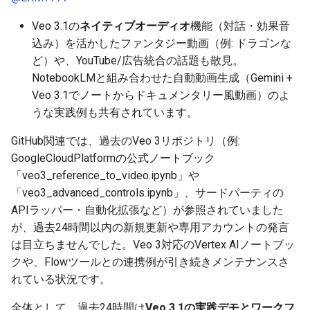
2025-11-27
2026-06-12
2025-11-27
2026-06-12
2025-11-27
2026-06-09
2025-11-27
2026-06-12
2026-06-06
Veo 3.1の
ネイティブオーディオ
機能（対話・効果音
2025-11-26
2026-06-11
2025-11-26
2026-06-11
2025-11-26
2026-06-08
2025-11-26
2026-06-11
2026-06-05
込み）を活かしたファンタジー動画（例: ドラゴンな
ど）や、YouTube/広告統合の話題も散見。
2025-11-25
2026-06-10
2025-11-25
2026-06-10
2025-11-25
2026-06-07
2025-11-25
2026-06-10
2026-06-04
NotebookLMと組み合わせた自動動画生成（Gemini +
Veo 3.1でノートからドキュメンタリー風動画）のよ
2025-11-24
2026-06-09
2025-11-24
2026-06-09
2025-11-24
2026-06-06
2025-11-24
2026-06-09
2026-06-03
うな実践例も共有されています。
GitHub関連では、過去のVeo 3リポジトリ（例:
2025-11-23
2026-06-08
2025-11-23
2026-06-08
2025-11-23
2026-06-05
2025-11-23
2026-06-08
2026-06-02
GoogleCloudPlatformの公式ノートブック
「veo3_reference_to_video.ipynb」や
2025-11-22
2026-06-07
2025-11-22
2026-06-07
2025-11-22
2026-06-04
2025-11-22
2026-06-07
2026-06-01
「veo3_advanced_controls.ipynb」、サードパーティの
2025-11-21
APIラッパー・自動化拡張など）が参照されていました
2026-06-06
2025-11-21
2026-06-06
2025-11-21
2026-06-03
2025-11-21
2026-06-06
2026-05-31
が、過去24時間以内の新規更新や専用アカウントの発言
2025-11-20
2026-06-05
2025-11-20
2026-06-05
2025-11-20
2026-06-02
2025-11-20
2026-06-05
2026-05-30
は目立ちませんでした。Veo 3対応のVertex AIノートブッ
クや、Flowツールとの連携例が引き続きメンテナンスさ
2025-11-19
2026-06-04
2025-11-19
2026-06-04
2025-11-19
2026-06-01
2025-11-19
2026-06-04
れている状況です。
全体として、過去24時間は
Veo 3.1の実践デモとワークフ