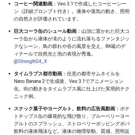
コーヒー関連動画
：Veo 3.1で作成したコーヒーシー
2025-12-15
2026-07-01
2025-12-15
2026-07-01
2025-12-15
2026-03-22
2025-09-24
2026-03-22
2026-03-22
2026-06-30
2025-12-15
2026-03-22
2026-03-15
2026-03-22
2026-06-30
2026-06-28
ン（詳細プロンプト付き）。液体や蒸気の動き、照明
の自然さが評価されています。
2025-12-14
2026-06-30
2025-12-14
2026-06-30
2025-12-14
2026-03-15
2025-09-21
2026-03-15
2026-03-15
2026-06-29
2025-12-14
2026-03-15
2026-03-08
2026-03-15
2026-06-29
2026-06-25
巨大コーラ缶のシュール動画
：山頂に置かれた巨大コ
2025-12-13
2026-06-29
2025-12-13
2026-06-29
2025-12-13
2026-03-08
2025-09-19
2026-03-08
2026-03-08
2026-06-28
2025-12-13
2026-03-08
2026-03-01
2026-03-08
2026-06-28
2026-06-24
ーラ缶から液体が滝のように流れ落ちるファンタジッ
クなシーン。鳥の群れや谷の風景を交え、8K級のデ
2025-12-12
2026-06-28
2025-12-12
2026-06-28
2025-12-12
2026-03-01
2026-03-01
2026-03-01
2026-06-26
2025-12-12
2026-03-01
2026-02-22
2026-03-01
2026-06-27
2026-06-23
ィテールで自然光と泡の表現が秀逸。
@Strength04_X
2025-12-11
2026-06-26
2025-12-11
2026-06-26
2025-12-11
2026-02-22
2026-02-22
2026-02-22
2026-06-25
2025-12-11
2026-02-22
2026-02-15
2026-02-22
2026-06-26
2026-06-22
タイムラプス都市動画
：任意の都市サムネイルを
2025-12-10
2026-06-25
2025-12-10
2026-06-25
2025-12-10
2026-02-15
2026-02-15
2026-02-15
2026-06-24
2025-12-10
2026-02-15
2026-02-08
2026-02-15
2026-06-25
2026-06-21
Nano Banana 2で生成後、Veo 3.1でアニメーション
化。街の動きをタイムラプス風に仕上げた実用的テク
2025-12-09
2026-06-24
2025-12-09
2026-06-24
2025-12-09
2026-02-08
2026-02-08
2026-02-08
2026-06-23
2025-12-09
2026-02-08
2026-02-01
2026-02-08
2026-06-24
2026-06-20
ニック例。
スナック菓子やヨーグルト、飲料の広告風動画
：ポテ
2025-12-08
2026-06-23
2025-12-08
2026-06-23
2025-12-08
2026-02-01
2026-02-05
2026-02-01
2026-06-21
2025-12-08
2026-02-01
2026-01-25
2026-02-01
2026-06-23
2026-06-18
トチップス缶の爆発的な飛び散り、ブルーベリーヨー
グルトのスプラッシュ、ストロベリーポッピングボバ
2025-12-07
2026-06-22
2025-12-07
2026-06-22
2025-12-07
2026-01-25
2026-01-25
2026-06-20
2025-12-07
2026-01-25
2026-01-18
2026-01-25
2026-06-22
2026-06-17
飲料の液体飛沫など。液体の物理挙動、質感、照明反