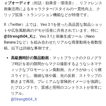
ィブオーディオ
（対話・効果音・環境音）、リファレンス
g
2025-12-24
2026-07-10
2025-12-24
2026-07-10
2025-12-24
2026-05-17
2026-05-24
2025-11-16
2026-05-24
2026-05-24
2025-11-09
2026-07-10
2025-12-24
2026-05-24
2025-11-09
2026-05-10
2026-05-24
2026-07-09
2026-05-30
2026-05-23
2026-07-08
2026-05-24
画像活用によるキャラクター/スタイルの一貫性向上、ク
s
リップ拡張・トランジション機能などが特徴です。
2025-12-23
2026-07-09
2025-12-23
2026-07-09
2025-12-23
2026-05-10
2026-05-17
2025-11-09
2026-05-17
2026-05-17
2025-11-02
2026-07-09
2025-12-23
2026-05-17
2025-11-02
2026-05-03
2026-05-17
2026-07-08
2026-05-23
2026-05-19
2026-07-07
2026-05-17
e
X（Twitter）上では、Veo 3.1を使った高品質な製品ショッ
a
2025-12-22
トや広告風動画のデモが活発に共有されています。特に
2026-07-08
2025-12-22
2026-07-08
2025-12-22
2026-05-03
2026-05-10
2025-11-02
2026-05-10
2026-05-10
2025-10-26
2026-07-08
2025-12-22
2026-05-10
2025-10-26
2026-04-26
2026-05-10
2026-07-07
2026-05-19
2026-07-06
2026-05-10
@Strength04_X
は、Veo 3.1と画像生成ツール（Nano
r
2025-12-21
2026-07-07
2025-12-21
2026-07-07
2025-12-21
2026-04-26
2026-05-03
2025-10-26
2026-05-03
2026-05-03
2025-10-19
2026-07-07
2025-12-21
2026-05-03
2025-10-19
2026-04-19
2026-05-03
2026-07-06
2026-05-18
2026-07-05
2026-05-03
Banana 2など）を組み合わせたリアルな商業動画を複数投
c
稿。以下は詳細な事例です。
2025-12-20
2026-07-06
2025-12-20
2026-07-06
2025-12-20
2026-04-19
2026-04-26
2025-10-19
2026-04-26
2026-04-26
2025-10-12
2026-07-05
2025-12-20
2026-04-26
2025-10-12
2026-04-12
2026-04-26
2026-07-05
2026-07-04
2026-04-26
h
高級腕時計の製品動画
：マットブラックのクロノグラ
フ時計を岩の隙間からマクロ撮影するようなシネマテ
2025-12-19
2026-07-05
2025-12-19
2026-07-05
2025-12-19
2026-04-15
2026-04-19
2025-10-12
2026-04-19
2026-04-19
2025-10-05
2026-07-04
2025-12-19
2026-04-19
2025-10-05
2026-04-07
2026-04-19
2026-07-04
2026-07-02
2026-04-19
ィックなプロモーション風動画。カメラがゆっくり横
スライドし、微細な埃や霧、光の反射、ストラップの
2025-12-18
2026-07-04
2025-12-18
2026-07-04
2025-12-18
2026-04-12
2025-10-05
2026-04-12
2026-04-12
2025-10-04
2026-07-03
2025-12-18
2026-04-12
2025-10-02
2026-04-05
2026-04-12
2026-07-03
2026-07-01
2026-04-12
動きまで再現。プレミアムな冒険的イメージを強調し
たプロンプトで、質感と照明のコントラストが非常に
2025-12-17
2026-07-03
2025-12-17
2026-07-03
2025-12-17
2026-04-05
2025-10-02
2026-04-05
2026-04-05
2026-07-02
2025-12-17
2026-04-05
2025-09-27
2026-03-29
2026-04-05
2026-07-02
2026-06-30
2026-04-05
リアル。
@Strength04_X
2025-12-16
2026-07-02
2025-12-16
2026-07-02
2025-12-16
2026-03-29
2025-09-28
2026-03-29
2026-03-29
2026-07-01
2025-12-16
2026-03-29
2025-09-23
2026-03-22
2026-03-29
2026-07-01
2026-06-29
2026-03-30