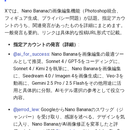
2026-06-09
2026-06-12
2025-11-27
2026-06-12
2025-11-27
2026-06-10
2025-11-27
2026-06-12
2026-06-06
Xでは、Nano Bananaの画像編集機能（Photoshop統合、
2026-06-08
2026-06-11
2025-11-26
2026-06-11
2025-11-26
2026-06-09
2025-11-26
2026-06-11
2026-06-05
フィギュア生成、プライバシー問題）が話題。指定アカウ
ントのうち、関連発言があったものを詳細にまとめます。
2026-06-07
2026-06-10
2025-11-25
2026-06-10
2025-11-25
2026-06-07
2025-11-25
2026-06-10
2026-06-04
一般発言も要約。リンクは具体的な投稿URL形式で記載。
指定アカウントの発言（詳細）
:
2026-06-06
2026-06-09
2025-11-24
2026-06-09
2025-11-24
2026-06-06
2025-11-24
2026-06-09
2026-06-03
@ai_for_success
: Nano Bananaを画像編集の最適ツー
2026-06-05
2026-06-08
2025-11-23
2026-06-08
2025-11-23
2026-06-05
2025-11-23
2026-06-08
2026-06-02
ルとして推奨。Sonnet 4 / GPT-5をコーディングに、
Sonnet 4 / Kimi 2を執筆に、Nano Bananaを画像編集
2026-06-04
2026-06-07
2025-11-22
2026-06-07
2025-11-22
2026-06-04
2025-11-22
2026-06-07
2026-06-01
に、Seedream 4.0 / Imagen 4を画像生成に、Veo-3を
動画に、Gemini 2.5 Pro / 2.5 Flashをその他用途に活
2026-06-03
2026-06-06
2025-11-21
2026-06-06
2025-11-21
2026-06-03
2025-11-21
2026-06-06
2026-05-31
用と具体的に分類。AIモデル選択の参考として役立つ
内容。
2026-06-02
2026-06-05
2025-11-20
2026-06-05
2025-11-20
2026-06-02
2025-11-20
2026-06-05
2026-05-30
@jerrod_lew
: GoogleからNano Bananaのスワッグ（ジ
2026-06-01
2026-06-04
2025-11-19
2026-06-04
2025-11-19
2026-05-31
2025-11-19
2026-06-04
ャンパー）を受け取り、感謝を述べる。デザインを気
に入り、Nano BananaがAI画像修正を変革したと評