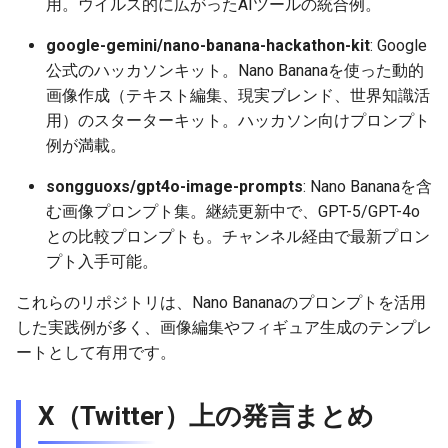
用。ウイルス的に広がったAIツールの統合例。
2026-06-19
2026-06-21
2025-12-06
2026-06-21
2025-12-06
2026-01-18
2026-01-18
2026-01-18
2026-01-13
2026-06-19
2025-12-06
2026-01-18
2026-06-21
2026-06-16
google-gemini/nano-banana-hackathon-kit
: Google
2026-06-18
2026-06-20
2025-12-05
2026-06-20
2025-12-05
2026-01-11
2026-01-11
2026-01-11
2026-06-18
2025-12-05
2026-01-11
2026-06-20
2026-06-15
公式のハッカソンキット。Nano Bananaを使った動的
画像作成（テキスト編集、現実ブレンド、世界知識活
2026-06-17
2026-06-19
2025-12-04
2026-06-19
2025-12-04
2026-01-04
2026-01-04
2026-01-04
2026-06-17
2025-12-04
2026-01-04
2026-06-19
2026-06-14
用）のスターターキット。ハッカソン向けプロンプト
例が満載。
2026-06-16
2026-06-18
2025-12-03
2026-06-18
2025-12-03
2026-06-16
2025-12-03
2026-06-18
2026-06-13
songguoxs/gpt4o-image-prompts
: Nano Bananaを含
む画像プロンプト集。継続更新中で、GPT-5/GPT-4o
2026-06-14
2026-06-17
2025-12-02
2026-06-17
2025-12-02
2026-06-15
2025-12-02
2026-06-17
2026-06-11
との比較プロンプトも。チャンネル経由で最新プロン
プト入手可能。
2026-06-13
2026-06-16
2025-12-01
2026-06-16
2025-12-01
2026-06-14
2025-12-01
2026-06-16
2026-06-10
これらのリポジトリは、Nano Bananaのプロンプトを活用
2026-06-12
2026-06-15
2025-11-30
2026-06-15
2025-11-30
2026-06-13
2025-11-30
2026-06-15
2026-06-09
した実践例が多く、画像編集やフィギュア生成のテンプレ
ートとして有用です。
2026-06-11
2026-06-14
2025-11-29
2026-06-14
2025-11-29
2026-06-12
2025-11-29
2026-06-14
2026-06-08
2026-06-10
2026-06-13
2025-11-28
2026-06-13
2025-11-28
2026-06-11
2025-11-28
2026-06-13
2026-06-07
X（Twitter）上の発言まとめ