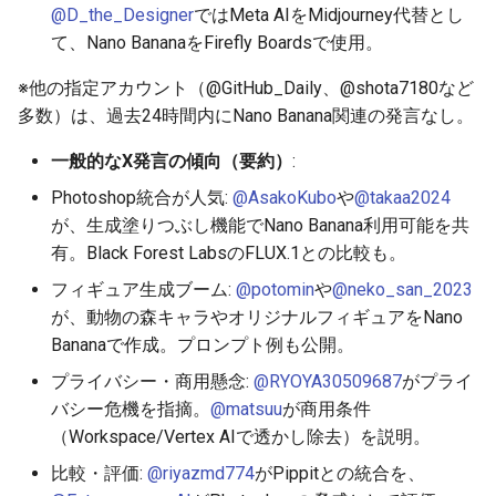
@D_the_Designer
ではMeta AIをMidjourney代替とし
て、Nano BananaをFirefly Boardsで使用。
2026-05-21
2026-05-24
2025-11-08
2026-05-24
2025-11-08
2026-05-20
2025-11-08
2026-05-24
※他の指定アカウント（@GitHub_Daily、@shota7180など
2026-05-20
2026-05-23
2025-11-07
2026-05-23
2025-11-07
2026-05-19
2025-11-07
2026-05-23
多数）は、過去24時間内にNano Banana関連の発言なし。
2026-05-19
2026-05-22
2025-11-06
2026-05-22
2025-11-06
2026-05-18
2025-11-06
2026-05-22
一般的なX発言の傾向（要約）
:
Photoshop統合が人気:
@AsakoKubo
や
@takaa2024
2026-05-18
2026-05-21
2025-11-05
2026-05-21
2025-11-05
2026-05-17
2025-11-05
2026-05-21
が、生成塗りつぶし機能でNano Banana利用可能を共
有。Black Forest LabsのFLUX.1との比較も。
2026-05-17
2026-05-20
2025-11-04
2026-05-20
2025-11-04
2026-05-16
2025-11-04
2026-05-20
フィギュア生成ブーム:
@potomin
や
@neko_san_2023
が、動物の森キャラやオリジナルフィギュアをNano
2026-05-16
2026-05-19
2025-11-03
2026-05-19
2025-11-03
2026-05-15
2025-11-03
2026-05-18
Bananaで作成。プロンプト例も公開。
2026-05-15
2026-05-18
2025-11-02
2026-05-18
2025-11-02
2026-05-14
2025-11-02
プライバシー・商用懸念:
@RYOYA30509687
がプライ
バシー危機を指摘。
@matsuu
が商用条件
2026-05-14
2026-05-17
2025-11-01
2026-05-17
2025-11-01
2026-05-13
2025-11-01
（Workspace/Vertex AIで透かし除去）を説明。
比較・評価:
@riyazmd774
がPippitとの統合を、
2026-05-13
2026-05-16
2025-10-31
2026-05-16
2025-10-31
2026-05-12
2025-10-31