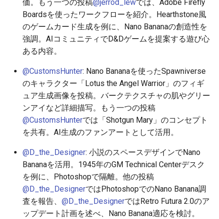
2026-05-31
2026-06-03
2025-11-18
2026-06-03
2025-11-18
2026-05-30
2025-11-18
2026-06-03
価。もう一つの投稿
@jerrod_lew
では、Adobe Firefly
Boardsを使ったワークフローを紹介。Hearthstone風
2026-05-30
2026-06-02
2025-11-17
2026-06-02
2025-11-17
2026-05-29
2025-11-17
2026-06-02
のゲームカード生成を例に、Nano Bananaの創造性を
強調。AIコミュニティでD&Dゲームを提案する遊び心
2026-05-29
2026-06-01
2025-11-16
2026-06-01
2025-11-16
2026-05-28
2025-11-16
2026-06-01
ある内容。
@CustomsHunter
: Nano Bananaを使ったSpawniverse
2026-05-28
2026-05-31
2025-11-15
2026-05-31
2025-11-15
2026-05-27
2025-11-15
2026-05-31
のキャラクター「Lotus the Angel Warrior」のフィギ
ュア生成画像を投稿。バークテクスチャの肌やグリー
2026-05-27
2026-05-30
2025-11-14
2026-05-30
2025-11-14
2026-05-26
2025-11-14
2026-05-30
ンアイなど詳細描写。もう一つの投稿
@CustomsHunter
では「Shotgun Mary」のコンセプト
2026-05-26
2026-05-29
2025-11-13
2026-05-29
2025-11-13
2026-05-25
2025-11-13
2026-05-29
を共有。AI生成のファンアートとして活用。
2026-05-25
2026-05-28
2025-11-12
2026-05-28
2025-11-12
2026-05-24
2025-11-12
2026-05-28
@D_the_Designer
: 小説のスペースデザインでNano
Bananaを活用。1945年のGM Technical Centerデスク
2026-05-24
2026-05-27
2025-11-11
2026-05-27
2025-11-11
2026-05-23
2025-11-11
2026-05-27
を例に、Photoshopで隔離。他の投稿
@D_the_Designer
ではPhotoshopでのNano Banana調
2026-05-23
2026-05-26
2025-11-10
2026-05-26
2025-11-10
2026-05-22
2025-11-10
2026-05-26
査を報告、
@D_the_Designer
ではRetro Futura 2.0のア
ップデート計画を述べ、Nano Banana適応を検討。
2026-05-22
2026-05-25
2025-11-09
2026-05-25
2025-11-09
2026-05-21
2025-11-09
2026-05-25