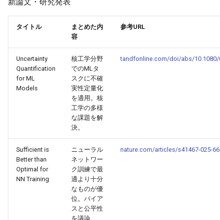
新論文・研究発表
2026-05-06
2026-05-06
2025-10-21
2026-05-03
2025-10-21
2026-05-02
2025-10-21
タイトル
まとめた内
参考URL
容
2026-05-05
2026-05-05
2025-10-20
2026-05-02
2025-10-20
2026-05-01
2025-10-20
Uncertainty
核工学分野
tandfonline.com/doi/abs/10.1080
2026-05-04
2026-05-04
2025-10-19
2026-05-01
2025-10-19
2026-04-30
2025-10-19
Quantification
でのMLタ
for ML
スクに不確
2026-05-03
2026-05-03
2025-10-18
2026-04-30
2025-10-18
2026-04-29
2025-10-18
Models
実性定量化
を適用。核
工学の多様
2026-05-02
2026-05-02
2025-10-17
2026-04-29
2025-10-17
2026-04-28
2025-10-17
な課題を解
決。
2026-05-01
2026-05-01
2025-10-16
2026-04-28
2025-10-16
2026-04-27
2025-10-16
Sufficient is
ニューラル
nature.com/articles/s41467-025-6
2026-04-30
2026-04-30
2025-10-15
2026-04-27
2025-10-15
2026-04-26
2025-10-15
Better than
ネットワー
Optimal for
ク訓練で最
NN Training
適より十分
2026-04-29
2026-04-29
2025-10-14
2026-04-26
2025-10-14
2026-04-25
2025-10-14
なものが優
位。バイア
2026-04-28
2026-04-28
2025-10-13
2026-04-25
2025-10-13
2026-04-24
2025-10-13
スと公平性
を議論。