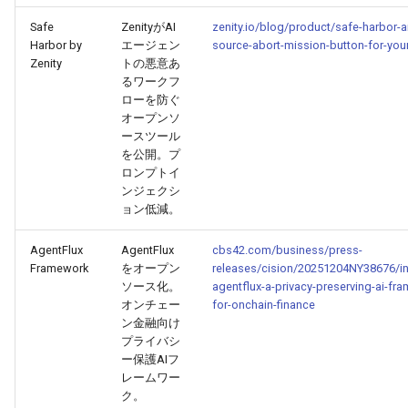
2026-04-09
2026-04-09
2025-09-24
2026-04-06
2025-09-24
2026-04-05
2025-09-24
Safe
ZenityがAI
zenity.io/blog/product/safe-harbor-
Harbor by
エージェン
source-abort-mission-button-for-your
2026-04-08
2026-04-08
2025-09-23
2026-04-05
2025-09-23
2026-04-04
2025-09-23
Zenity
トの悪意あ
るワークフ
2026-04-07
2026-04-07
2025-09-22
2026-04-04
2025-09-22
2026-04-03
2025-09-22
ローを防ぐ
オープンソ
ースツール
2026-04-06
2026-04-06
2025-09-21
2026-04-03
2025-09-21
2026-04-02
2025-09-21
を公開。プ
ロンプトイ
2026-04-05
2026-04-05
2025-09-17
2026-04-02
2025-09-21-week
2026-04-01
2025-09-20
ンジェクシ
ョン低減。
2026-04-04
2026-04-04
2025-09-16
2026-04-01
2025-09-20
2026-03-31
AgentFlux
AgentFlux
cbs42.com/business/press-
Framework
をオープン
releases/cision/20251204NY38676/in
2026-04-03
2026-04-03
2025-09-15
2026-03-31
2025-09-19
2026-03-30
ソース化。
agentflux-a-privacy-preserving-ai-fr
オンチェー
for-onchain-finance
2026-04-02
2026-04-02
2025-09-14
2026-03-30
2025-09-18
2026-03-29
ン金融向け
プライバシ
ー保護AIフ
2026-04-01
2026-04-01
2025-09-12
2026-03-29
2025-09-16
2026-03-28
レームワー
ク。