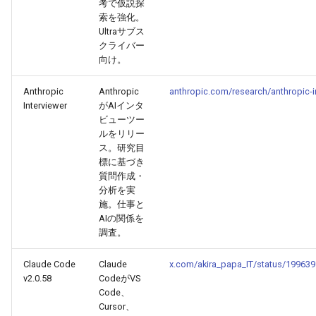
考で仮説探
2026-02-22
2026-02-22
2025-08-04
2026-02-19
2026-02-18
索を強化。
Ultraサブス
クライバー
2026-02-21
2026-02-21
2025-08-03
2026-02-18
2026-02-17
向け。
2026-02-20
2026-02-20
2025-08-02
2026-02-17
2026-02-16
Anthropic
Anthropic
anthropic.com/research/anthropic-i
Interviewer
がAIインタ
2026-02-19
2026-02-19
2026-02-16
2026-02-15
ビューツー
ルをリリー
ス。研究目
2026-02-18
2026-02-18
2026-02-15
2026-02-14
標に基づき
質問作成・
2026-02-17
2026-02-17
2026-02-14
2026-02-13
分析を実
施。仕事と
AIの関係を
2026-02-16
2026-02-16
2026-02-13
2026-02-12
調査。
2026-02-15
2026-02-15
2026-02-12
2026-02-11
Claude Code
Claude
x.com/akira_papa_IT/status/19963
v2.0.58
CodeがVS
2026-02-14
2026-02-14
2026-02-11
2026-02-10
Code、
Cursor、