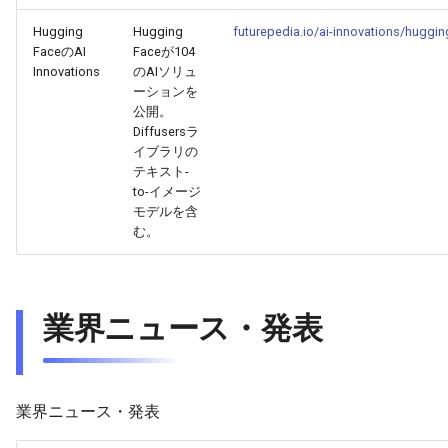
2026-03-31
2026-03-31
2025-09-11
2026-03-28
2025-09-15
2026-03-27
Hugging
Hugging
futurepedia.io/ai-innovations/huggin
2026-03-30
2026-03-30
2025-09-10
2026-03-27
2026-03-26
FaceのAI
Faceが104
Innovations
のAIソリュ
ーションを
2026-03-29
2026-03-29
2025-09-09
2026-03-26
2026-03-25
公開。
Diffusersラ
2026-03-28
2026-03-28
2025-09-08
2026-03-25
2026-03-24
イブラリの
テキスト-
to-イメージ
2026-03-27
2026-03-27
2025-09-07
2026-03-24
2026-03-23
モデルを含
む。
2026-03-26
2026-03-26
2025-09-06
2026-03-23
2026-03-22
2026-03-25
2026-03-25
2025-09-05
2026-03-22
2026-03-21
業界ニュース・発表
2026-03-24
2026-03-24
2025-09-04
2026-03-21
2026-03-20
2026-03-23
2026-03-23
2025-09-03
2026-03-20
2026-03-19
業界ニュース・発表
2026-03-22
2026-03-22
2025-09-02
2026-03-19
2026-03-18