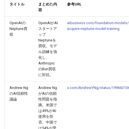
タイトル
まとめた内
参考URL
容
2026-03-21
2026-03-21
2025-09-01
2026-03-18
2026-03-17
OpenAIの
OpenAIがAI
aibusiness.com/foundation-models/
2026-03-20
2026-03-20
2025-08-31
2026-03-17
2026-03-16
Neptune買
スタートア
acquire-neptune-model-training
収
ップ
Neptuneを
2026-03-19
2026-03-19
2025-08-30
2026-03-16
2026-03-15
買収。モデ
ル訓練を強
2026-03-18
2026-03-18
2025-08-29
2026-03-15
2026-03-14
化し、
Anthropic
2026-03-17
2026-03-17
2025-08-28
2026-03-14
2026-03-13
のBun買収
に対抗。
2026-03-16
2026-03-16
2025-08-27
2026-03-13
2026-03-12
Andrew Ng
Andrew Ng
x.com/AndrewYNg/status/19966313
のAI信頼性
がAIの信頼
2026-03-15
2026-03-15
2025-08-26
2026-03-12
2026-03-11
議論
性問題を指
摘。米国で
は49%がAI
2026-03-14
2026-03-14
2025-08-25
2026-03-11
2026-03-10
使用を拒
否。中国で
2026-03-13
2026-03-13
2025-08-24
2026-03-10
2026-03-09
は54%が受