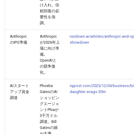
け入れ。信
2026-03-12
2026-03-12
2025-08-23
2026-03-09
2026-03-08
頼回復の必
要性を強
調。
2026-03-11
2026-03-11
2025-08-22
2026-03-08
2026-03-07
Anthropic
Anthropic
rundown.ai/articles/anthropic-and-o
2026-03-10
2026-03-10
2025-08-21
2026-03-07
2026-03-06
のIPO準備
が2026年上
showdown
場に向け準
備。
2026-03-09
2026-03-09
2025-08-20
2026-03-06
2026-03-05
OpenAIと
の競争激
2026-03-08
2026-03-08
2025-08-19
2026-03-05
2026-03-04
化。
2026-03-07
2026-03-07
2025-08-18
2026-03-04
2026-03-03
AIスタート
Phoebe
nypost.com/2025/12/04/business/bil
アップ資金
GatesのAI
daughter-snags-30m
調達
ショッピン
2026-03-06
2026-03-06
2025-08-17
2026-03-03
2026-03-02
グエージェ
ントPhiaが
2026-03-05
2026-03-05
2025-08-16
2026-03-02
2026-03-01
3千万ドル
調達。Bill
Gatesの娘
2026-03-04
2026-03-04
2025-08-15
2026-03-01
2026-02-28
が主導。