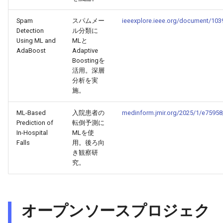
2026-04-27
2026-04-27
2025-10-12
2026-04-24
2025-10-12
2026-04-23
2025-10-12
Spam
スパムメー
ieeexplore.ieee.org/document/10
Detection
ル分類に
2026-04-26
2026-04-26
2025-10-11
2026-04-23
2025-10-11
2026-04-22
2025-10-11
Using ML and
MLと
AdaBoost
Adaptive
2026-04-25
2026-04-25
2025-10-10
2026-04-22
2025-10-10
2026-04-21
2025-10-10
Boostingを
活用。深層
分析を実
2026-04-24
2026-04-24
2025-10-09
2026-04-21
2025-10-09
2026-04-20
2025-10-09
施。
2026-04-23
2026-04-23
2025-10-08
2026-04-20
2025-10-08
2026-04-19
2025-10-08
ML-Based
入院患者の
medinform.jmir.org/2025/1/e75958
Prediction of
転倒予測に
2026-04-22
In-Hospital
MLを使
2026-04-22
2025-10-07
2026-04-19
2025-10-07
2026-04-18
2025-10-07
Falls
用。後ろ向
き観察研
2026-04-21
2026-04-21
2025-10-06
2026-04-18
2025-10-06
2026-04-17
2025-10-06
究。
2026-04-20
2026-04-20
2025-10-05
2026-04-17
2025-10-05
2026-04-16
2025-10-05
オープンソースプロジェク
2026-04-19
2026-04-19
2025-10-04
2026-04-16
2025-10-04
2026-04-15
2025-10-04