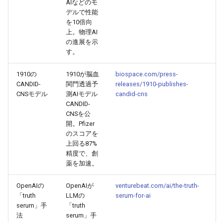
AIなどのモ
デルで性能
2026-05-24
2026-05-24
2025-11-08
2026-05-21
2025-11-08
2026-05-20
2025-11-08
2026-05-24
を10倍向
上。物理AI
の進展を示
2026-05-23
2026-05-23
2025-11-07
2026-05-20
2025-11-07
2026-05-19
2025-11-07
2026-05-23
す。
2026-05-22
2026-05-22
2025-11-06
2026-05-19
2025-11-06
2026-05-18
2025-11-06
2026-05-22
1910の
1910が脳血
biospace.com/press-
CANDID-
関門透過予
releases/1910-publishes-
2026-05-21
CNSモデル
測AIモデル
candid-cns
2026-05-21
2025-11-05
2026-05-18
2025-11-05
2026-05-17
2025-11-05
2026-05-21
CANDID-
CNSを公
2026-05-20
2026-05-20
2025-11-04
2026-05-17
2025-11-04
2026-05-16
2025-11-04
2026-05-20
開。Pfizer
のスコアを
2026-05-19
2026-05-19
2025-11-03
2026-05-16
2025-11-03
2026-05-15
2025-11-03
2026-05-18
上回る87%
精度で、創
薬を加速。
2026-05-18
2026-05-18
2025-11-02
2026-05-15
2025-11-02
2026-05-14
2025-11-02
OpenAIの
OpenAIが
venturebeat.com/ai/the-truth-
2026-05-17
2026-05-17
2025-11-01
2026-05-14
2025-11-01
2026-05-13
2025-11-01
「truth
LLMの
serum-for-ai
serum」手
「truth
2026-05-16
法
serum」手
2026-05-16
2025-10-31
2026-05-13
2025-10-31
2026-05-12
2025-10-31