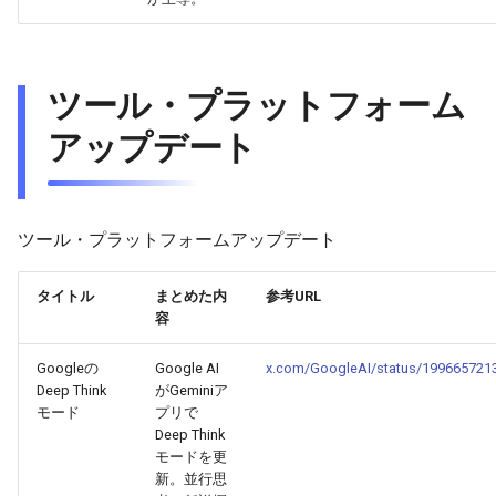
2026-03-03
2026-03-03
2025-08-14
2026-02-28
2026-02-27
2026-03-02
2026-03-02
2025-08-13
2026-02-27
2026-02-26
ツール・プラットフォーム
アップデート
2026-03-01
2026-03-01
2025-08-12
2026-02-26
2026-02-25
2026-02-28
2026-02-28
2025-08-11
2026-02-25
2026-02-24
ツール・プラットフォームアップデート
2026-02-27
2026-02-27
2025-08-09
2026-02-24
2026-02-23
タイトル
まとめた内
参考URL
2026-02-26
2026-02-26
2025-08-08
2026-02-23
2026-02-22
容
2026-02-25
2026-02-25
2025-08-07
2026-02-22
2026-02-21
Googleの
Google AI
x.com/GoogleAI/status/199665721
Deep Think
がGeminiア
2026-02-24
2026-02-24
2025-08-06
2026-02-21
2026-02-20
モード
プリで
Deep Think
モードを更
2026-02-23
2026-02-23
2025-08-05
2026-02-20
2026-02-19
新。並行思