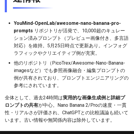
2025-11-27
2026-06-12
2025-11-27
2026-06-12
2025-11-27
2026-06-10
2025-11-27
2026-06-12
2026-06-06
2025-11-26
2026-06-11
2025-11-26
2026-06-11
2025-11-26
2026-06-09
2025-11-26
2026-06-11
2026-06-05
YouMind-OpenLab/awesome-nano-banana-pro-
prompts
リポジトリが活発で、10,000超のキュレー
2025-11-25
2026-06-10
2025-11-25
2026-06-10
2025-11-25
2026-06-07
2025-11-25
2026-06-10
2026-06-04
ション済みプロンプト（プレビュー画像付き、多言語
対応）を維持。5月25日時点で更新あり。インフォグ
2025-11-24
2026-06-09
2025-11-24
2026-06-09
2025-11-24
2026-06-06
2025-11-24
2026-06-09
2026-06-03
ラフィックやクリエイティブ例が充実。
2025-11-23
2026-06-08
2025-11-23
2026-06-08
2025-11-23
2026-06-05
2025-11-23
2026-06-08
2026-06-02
他のリポジトリ（PicoTrex/Awesome-Nano-Banana-
imagesなど）でも参照画像融合・編集プロンプトの
2025-11-22
2026-06-07
2025-11-22
2026-06-07
2025-11-22
2026-06-04
2025-11-22
2026-06-07
2026-06-01
例が共有されており、プロンプトエンジニアリングの
参考にされています。
2025-11-21
2026-06-06
2025-11-21
2026-06-06
2025-11-21
2026-06-03
2025-11-21
2026-06-06
2026-05-31
全体として、過去24時間は
実用的な画像生成例と詳細プ
ロンプトの共有
が中心。Nano Banana 2/Proの速度・一貫
2025-11-20
2026-06-05
2025-11-20
2026-06-05
2025-11-20
2026-06-02
2025-11-20
2026-06-05
2026-05-30
性・リアルさが評価され、ChatGPTとの比較議論も続いて
2025-11-19
います。古い情報や無関係内容は除外しています。
2026-06-04
2025-11-19
2026-06-04
2025-11-19
2026-05-31
2025-11-19
2026-06-04