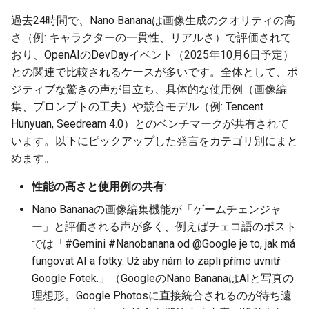
2026-06-30
2026-07-01
2025-12-15
2026-07-01
2025-12-15
2026-03-22
2025-09-24
2026-03-22
2026-03-22
2026-03-22
2026-03-15
2026-06-30
2025-12-15
2026-03-22
2026-06-30
2026-06-28
過去24時間で、Nano Bananaは画像生成のクオリティの高
さ（例: キャラクターの一貫性、リアルさ）で評価されて
2026-06-29
2026-06-30
2025-12-14
2026-06-30
2025-12-14
2026-03-15
2025-09-21
2026-03-15
2026-03-15
2026-03-15
2026-03-08
2026-06-28
2025-12-14
2026-03-15
2026-06-29
2026-06-25
おり、OpenAIのDevDayイベント（2025年10月6日予定）
との関連で比較されるケースが多いです。全体として、ポ
2026-06-28
2026-06-29
2025-12-13
2026-06-29
2025-12-13
2026-03-08
2025-09-19
2026-03-08
2026-03-08
2026-03-08
2026-03-01
2026-06-26
2025-12-13
2026-03-08
2026-06-28
2026-06-24
ジティブな驚きの声が目立ち、具体的な使用例（画像編
集、プロンプトの工夫）や競合モデル（例: Tencent
2026-06-26
2026-06-28
2025-12-12
2026-06-28
2025-12-12
2026-03-01
2026-03-01
2026-03-01
2026-03-01
2026-02-22
2026-06-25
2025-12-12
2026-03-01
2026-06-27
2026-06-23
Hunyuan, Seedream 4.0）とのベンチマークが共有されて
います。以下にピックアップした発言をカテゴリ別にまと
2026-06-25
2026-06-26
2025-12-11
2026-06-26
2025-12-11
2026-02-22
2026-02-22
2026-02-22
2026-02-22
2026-02-15
2026-06-24
2025-12-11
2026-02-22
2026-06-26
2026-06-22
めます。
2026-06-24
2026-06-25
2025-12-10
2026-06-25
2025-12-10
2026-02-15
2026-02-15
2026-02-15
2026-02-15
2026-02-08
2026-06-23
2025-12-10
2026-02-15
2026-06-25
2026-06-21
性能の高さと使用例の共有
:
Nano Bananaの画像編集機能が「ゲームチェンジャ
2026-06-23
2026-06-24
2025-12-09
2026-06-24
2025-12-09
2026-02-08
2026-02-08
2026-02-08
2026-02-08
2026-02-01
2026-06-22
2025-12-09
2026-02-08
2026-06-24
2026-06-20
ー」と評価される声が多く、例えばチェコ語のポスト
では「#Gemini #Nanobanana od @Google je to, jak má
2026-06-21
2026-06-23
2025-12-08
2026-06-23
2025-12-08
2026-02-01
2026-02-05
2026-02-01
2026-02-01
2026-01-25
2026-06-21
2025-12-08
2026-02-01
2026-06-23
2026-06-18
fungovat AI a fotky. Už aby nám to zapli přímo uvnitř
Google Fotek.」（GoogleのNano BananaはAIと写真の
2026-06-20
2026-06-22
2025-12-07
2026-06-22
2025-12-07
2026-01-25
2026-01-25
2026-01-25
2026-01-18
2026-06-20
2025-12-07
2026-01-25
2026-06-22
2026-06-17
理想形。Google Photosに直接統合されるのが待ち遠