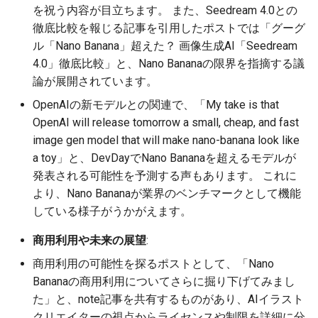
2026-06-09
2026-06-12
2025-11-27
2026-06-12
2025-11-27
2026-06-10
2025-11-27
2026-06-12
2026-06-06
を祝う内容が目立ちます。 また、Seedream 4.0との
徹底比較を報じる記事を引用したポストでは「グーグ
2026-06-08
2026-06-11
2025-11-26
2026-06-11
2025-11-26
2026-06-09
2025-11-26
2026-06-11
2026-06-05
ル「Nano Banana」超えた？ 画像生成AI「Seedream
4.0」徹底比較」と、Nano Bananaの限界を指摘する議
2026-06-07
2026-06-10
2025-11-25
2026-06-10
2025-11-25
2026-06-07
2025-11-25
2026-06-10
2026-06-04
論が展開されています。
OpenAIの新モデルとの関連で、「My take is that
2026-06-06
2026-06-09
2025-11-24
2026-06-09
2025-11-24
2026-06-06
2025-11-24
2026-06-09
2026-06-03
OpenAI will release tomorrow a small, cheap, and fast
image gen model that will make nano-banana look like
2026-06-05
2026-06-08
2025-11-23
2026-06-08
2025-11-23
2026-06-05
2025-11-23
2026-06-08
2026-06-02
a toy」と、DevDayでNano Bananaを超えるモデルが
発表される可能性を予測する声もあります。 これに
2026-06-04
2026-06-07
2025-11-22
2026-06-07
2025-11-22
2026-06-04
2025-11-22
2026-06-07
2026-06-01
より、Nano Bananaが業界のベンチマークとして機能
している様子がうかがえます。
2026-06-03
2026-06-06
2025-11-21
2026-06-06
2025-11-21
2026-06-03
2025-11-21
2026-06-06
2026-05-31
商用利用や未来の展望
:
2026-06-02
2026-06-05
2025-11-20
2026-06-05
2025-11-20
2026-06-02
2025-11-20
2026-06-05
2026-05-30
商用利用の可能性を探るポストとして、「Nano
Bananaの商用利用についてさらに掘り下げてみまし
2026-06-01
2026-06-04
2025-11-19
2026-06-04
2025-11-19
2026-05-31
2025-11-19
2026-06-04
た」と、note記事を共有するものがあり、AIイラスト
クリエイターの視点からライセンスや制限を詳細に分