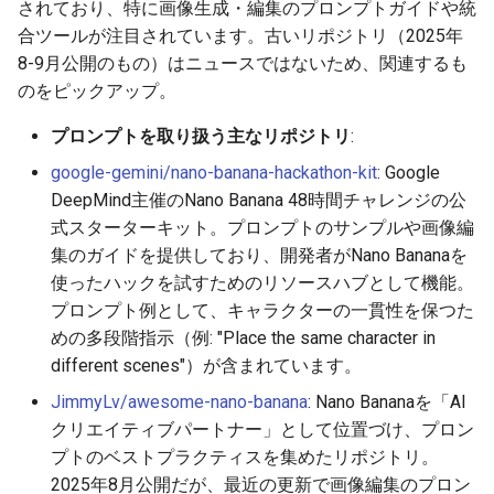
されており、特に画像生成・編集のプロンプトガイドや統
合ツールが注目されています。古いリポジトリ（2025年
2026-05-12
2026-05-15
2025-10-30
2026-05-15
2025-10-30
2026-05-11
2025-10-30
8-9月公開のもの）はニュースではないため、関連するも
のをピックアップ。
2026-05-11
2026-05-14
2025-10-29
2026-05-14
2025-10-29
2026-05-10
2025-10-29
プロンプトを取り扱う主なリポジトリ
:
2026-05-10
2026-05-13
2025-10-28
2026-05-13
2025-10-28
2026-05-09
2025-10-28
google-gemini/nano-banana-hackathon-kit
: Google
DeepMind主催のNano Banana 48時間チャレンジの公
2026-05-09
2026-05-12
2025-10-27
2026-05-12
2025-10-27
2026-05-08
2025-10-27
式スターターキット。プロンプトのサンプルや画像編
集のガイドを提供しており、開発者がNano Bananaを
2026-05-08
2026-05-11
2025-10-26
2026-05-11
2025-10-26
2026-05-07
2025-10-26
使ったハックを試すためのリソースハブとして機能。
プロンプト例として、キャラクターの一貫性を保つた
2026-05-07
2026-05-10
2025-10-25
2026-05-10
2025-10-25
2026-05-06
2025-10-25
めの多段階指示（例: "Place the same character in
2026-05-06
2026-05-09
2025-10-24
2026-05-09
2025-10-24
2026-05-05
2025-10-24
different scenes"）が含まれています。
JimmyLv/awesome-nano-banana
: Nano Bananaを「AI
2026-05-05
2026-05-08
2025-10-23
2026-05-08
2025-10-23
2026-05-04
2025-10-23
クリエイティブパートナー」として位置づけ、プロン
プトのベストプラクティスを集めたリポジトリ。
2026-05-04
2026-05-07
2025-10-22
2026-05-07
2025-10-22
2026-05-03
2025-10-22
2025年8月公開だが、最近の更新で画像編集のプロン