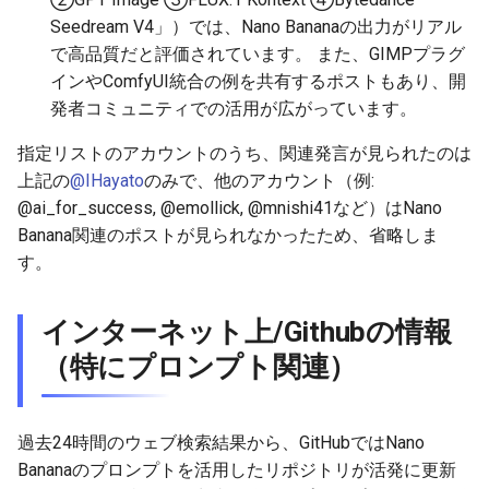
Seedream V4」）では、Nano Bananaの出力がリアル
2026-05-21
2026-05-24
2025-11-08
2026-05-24
2025-11-08
2026-05-20
2025-11-08
2026-05-24
で高品質だと評価されています。 また、GIMPプラグ
インやComfyUI統合の例を共有するポストもあり、開
2026-05-20
2026-05-23
2025-11-07
2026-05-23
2025-11-07
2026-05-19
2025-11-07
2026-05-23
発者コミュニティでの活用が広がっています。
指定リストのアカウントのうち、関連発言が見られたのは
2026-05-19
2026-05-22
2025-11-06
2026-05-22
2025-11-06
2026-05-18
2025-11-06
2026-05-22
上記の
@IHayato
のみで、他のアカウント（例:
@ai_for_success, @emollick, @mnishi41など）はNano
2026-05-18
2026-05-21
2025-11-05
2026-05-21
2025-11-05
2026-05-17
2025-11-05
2026-05-21
Banana関連のポストが見られなかったため、省略しま
す。
2026-05-17
2026-05-20
2025-11-04
2026-05-20
2025-11-04
2026-05-16
2025-11-04
2026-05-20
2026-05-16
2026-05-19
2025-11-03
2026-05-19
2025-11-03
2026-05-15
2025-11-03
2026-05-18
インターネット上/Githubの情報
（特にプロンプト関連）
2026-05-15
2026-05-18
2025-11-02
2026-05-18
2025-11-02
2026-05-14
2025-11-02
2026-05-14
2026-05-17
2025-11-01
2026-05-17
2025-11-01
2026-05-13
2025-11-01
過去24時間のウェブ検索結果から、GitHubではNano
Bananaのプロンプトを活用したリポジトリが活発に更新
2026-05-13
2026-05-16
2025-10-31
2026-05-16
2025-10-31
2026-05-12
2025-10-31