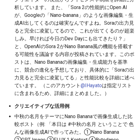
2026-05-31
2026-06-03
2025-11-18
2026-06-03
2025-11-18
2026-05-30
2025-11-18
2026-06-03
析しています。 また、「Sora 2の性能的にOpen AI
が、Googleの「Nano-banana」のような画像編集・生
2026-05-30
2026-06-02
2025-11-17
2026-06-02
2025-11-17
2026-05-29
2025-11-17
2026-06-02
成AI出してくるのは確実なんですよね。Soraの出力見
ると完全に凌駕してるので、これが出てくるのが超楽
2026-05-29
2026-06-01
2025-11-16
2026-06-01
2025-11-16
2026-05-28
2025-11-16
2026-06-01
しみ。早ければ今日のDev Dayにも出てきたり？」
と、OpenAIのSora 2がNano Banana風の機能を搭載す
2026-05-28
2026-05-31
2025-11-15
2026-05-31
2025-11-15
2026-05-27
2025-11-15
2026-05-31
る可能性を議論する内容が投稿されています。このポ
ストは、Nano Bananaの画像編集・生成能力を基準
2026-05-27
2026-05-30
2025-11-14
2026-05-30
2025-11-14
2026-05-26
2025-11-14
2026-05-30
に、競合の進化を予想しており、具体的に「Soraの出
2026-05-26
2026-05-29
2025-11-13
2026-05-29
2025-11-13
2026-05-25
2025-11-13
2026-05-29
力見ると完全に凌駕してる」と性能比較を詳細に述べ
ています。 （このアカウント
@IHayato
は指定リスト
2026-05-25
2026-05-28
2025-11-12
2026-05-28
2025-11-12
2026-05-24
2025-11-12
2026-05-28
に含まれるため、詳細にまとめました。）
クリエイティブな活用例
:
2026-05-24
2026-05-27
2025-11-11
2026-05-27
2025-11-11
2026-05-23
2025-11-11
2026-05-27
中秋の名月をテーマにNano Bananaで画像生成した比
2026-05-23
2026-05-26
2025-11-10
2026-05-26
2025-11-10
2026-05-22
2025-11-10
2026-05-26
較ポスト（例: 「本日は #中秋の名月 ということで 色
んな画像生成AIで作ってみた。①Nano Banana
2026-05-22
2026-05-25
2025-11-09
2026-05-25
2025-11-09
2026-05-21
2025-11-09
2026-05-25
②GPT Image ③FLUX.1 Kontext ④Bytedance