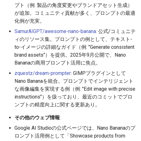
プト（例: 製品の角度変更やブランドアセット生成）
2026-05-03
2026-05-06
2025-10-21
2026-05-06
2025-10-21
2026-05-02
2025-10-21
が追加。コミュニティ貢献が多く、プロンプトの最適
化例が充実。
2026-05-02
2026-05-05
2025-10-20
2026-05-05
2025-10-20
2026-05-01
2025-10-20
SamurAIGPT/awesome-nano-banana
: 公式/コミュニテ
ィのリソース集。プロンプトの例として、テキスト-
2026-05-01
2026-05-04
2025-10-19
2026-05-04
2025-10-19
2026-04-30
2025-10-19
to-イメージの詳細なガイド（例: "Generate consistent
brand assets"）を提供。2025年9月公開で、Nano
2026-04-30
2026-05-03
2025-10-18
2026-05-03
2025-10-18
2026-04-29
2025-10-18
Bananaの商用プロンプト活用に焦点。
2026-04-29
2026-05-02
2025-10-17
2026-05-02
2025-10-17
2026-04-28
2025-10-17
zquestz/dream-prompter
: GIMPプラグインとして
Nano Bananaを統合。プロンプトでインテリジェント
2026-04-28
2026-05-01
2025-10-16
2026-05-01
2025-10-16
2026-04-27
2025-10-16
な画像編集を実現する例（例: "Edit image with precise
instructions"）を扱っており、最近のコミットでプロ
2026-04-27
2026-04-30
2025-10-15
2026-04-30
2025-10-15
2026-04-26
2025-10-15
ンプトの精度向上に関する更新あり。
2026-04-26
2026-04-29
2025-10-14
2026-04-29
2025-10-14
2026-04-25
2025-10-14
その他のウェブ情報
:
Google AI Studioの公式ページでは、Nano Bananaのプ
2026-04-25
2026-04-28
2025-10-13
2026-04-28
2025-10-13
2026-04-24
2025-10-13
ロンプト活用例として「Showcase products from