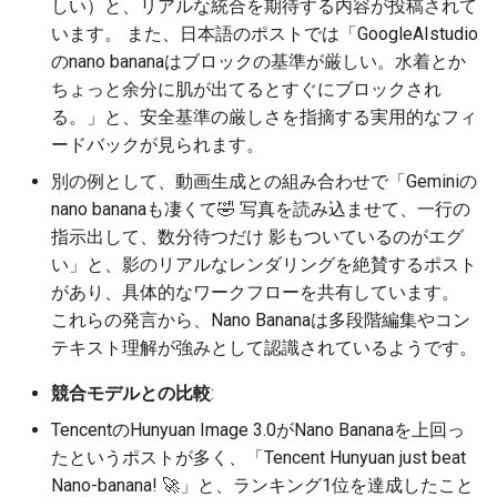
しい）と、リアルな統合を期待する内容が投稿されて
2026-06-19
2026-06-21
2025-12-06
2026-06-21
2025-12-06
2026-01-18
2026-01-18
2026-01-18
2026-01-13
2026-06-19
2025-12-06
2026-01-18
2026-06-21
2026-06-16
います。 また、日本語のポストでは「GoogleAIstudio
のnano bananaはブロックの基準が厳しい。水着とか
2026-06-18
2026-06-20
2025-12-05
2026-06-20
2025-12-05
2026-01-11
2026-01-11
2026-01-11
2026-06-18
2025-12-05
2026-01-11
2026-06-20
2026-06-15
ちょっと余分に肌が出てるとすぐにブロックされ
る。」と、安全基準の厳しさを指摘する実用的なフィ
2026-06-17
2026-06-19
2025-12-04
2026-06-19
2025-12-04
2026-01-04
2026-01-04
2026-01-04
2026-06-17
2025-12-04
2026-01-04
2026-06-19
2026-06-14
ードバックが見られます。
別の例として、動画生成との組み合わせで「Geminiの
2026-06-16
2026-06-18
2025-12-03
2026-06-18
2025-12-03
2026-06-16
2025-12-03
2026-06-18
2026-06-13
nano bananaも凄くて🤣 写真を読み込ませて、一行の
2026-06-14
2026-06-17
2025-12-02
2026-06-17
2025-12-02
2026-06-15
2025-12-02
2026-06-17
2026-06-11
指示出して、数分待つだけ 影もついているのがエグ
い」と、影のリアルなレンダリングを絶賛するポスト
2026-06-13
2026-06-16
2025-12-01
2026-06-16
2025-12-01
2026-06-14
2025-12-01
2026-06-16
2026-06-10
があり、具体的なワークフローを共有しています。
これらの発言から、Nano Bananaは多段階編集やコン
2026-06-12
2026-06-15
2025-11-30
2026-06-15
2025-11-30
2026-06-13
2025-11-30
2026-06-15
2026-06-09
テキスト理解が強みとして認識されているようです。
競合モデルとの比較
:
2026-06-11
2026-06-14
2025-11-29
2026-06-14
2025-11-29
2026-06-12
2025-11-29
2026-06-14
2026-06-08
TencentのHunyuan Image 3.0がNano Bananaを上回っ
2026-06-10
2026-06-13
2025-11-28
2026-06-13
2025-11-28
2026-06-11
2025-11-28
2026-06-13
2026-06-07
たというポストが多く、「Tencent Hunyuan just beat
Nano-banana! 🚀」と、ランキング1位を達成したこと