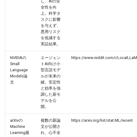
し、AIの安
2026-04-27
2026-04-27
2025-10-12
2026-04-24
2025-10-12
2026-04-23
2025-10-12
全性を向
上。科学タ
スクに影響
2026-04-26
2026-04-26
2025-10-11
2026-04-23
2025-10-11
2026-04-22
2025-10-11
を与えず、
悪用リスク
2026-04-25
2026-04-25
2025-10-10
2026-04-22
2025-10-10
2026-04-21
2025-10-10
を低減する
実証結果。
2026-04-24
2026-04-24
2025-10-09
2026-04-21
2025-10-09
2026-04-20
2025-10-09
NVIDIAの
エージェン
https://www.reddit.com/r/LocalLLa
Small
トAI向け小
2026-04-23
2026-04-23
2025-10-08
2026-04-20
2025-10-08
2026-04-19
2025-10-08
Language
型言語モデ
Models論
ルが未来の
2026-04-22
2026-04-22
2025-10-07
2026-04-19
2025-10-07
2026-04-18
2025-10-07
文
鍵。安定性
と効率を強
調した新モ
2026-04-21
2026-04-21
2025-10-06
2026-04-18
2025-10-06
2026-04-17
2025-10-06
デルを公
開。
2026-04-20
2026-04-20
2025-10-05
2026-04-17
2025-10-05
2026-04-16
2025-10-05
arXivの
複数の新論
https://arxiv.org/list/stat.ML/recent
2026-04-19
Machine
文が公開さ
2026-04-19
2025-10-04
2026-04-16
2025-10-04
2026-04-15
2025-10-04
Learning最
れ、心不全