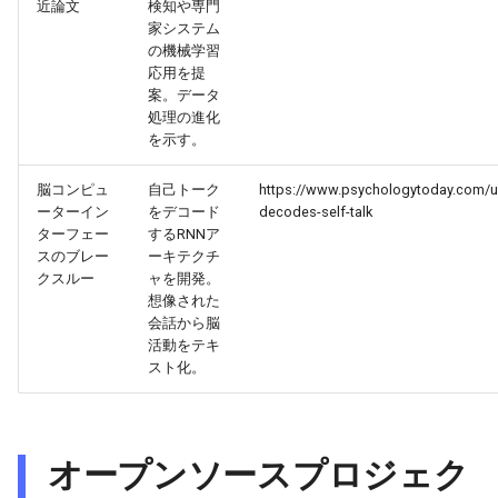
近論文
検知や専門
2026-04-18
2026-04-18
2025-10-03
2026-04-15
2025-10-03
2026-04-14
2025-10-03
家システム
の機械学習
2026-04-17
2026-04-17
2025-10-02
2026-04-14
2025-10-02
2026-04-13
2025-10-02
応用を提
案。データ
処理の進化
2026-04-16
2026-04-16
2025-10-01
2026-04-13
2025-10-01
2026-04-12
2025-10-01
を示す。
2026-04-15
2026-04-15
2025-09-30
2026-04-12
2025-09-30
2026-04-11
2025-09-30
脳コンピュ
自己トーク
https://www.psychologytoday.com/us
ーターイン
をデコード
decodes-self-talk
2026-04-14
ターフェー
するRNNア
2026-04-14
2025-09-29
2026-04-11
2025-09-29
2026-04-10
2025-09-29
スのブレー
ーキテクチ
クスルー
ャを開発。
2026-04-13
2026-04-13
2025-09-28
2026-04-10
2025-09-28_week
2026-04-09
2025-09-28
想像された
会話から脳
2026-04-12
2026-04-12
2025-09-27
2026-04-09
2025-09-27
2026-04-08
2025-09-27
活動をテキ
スト化。
2026-04-11
2026-04-11
2025-09-26
2026-04-08
2025-09-26
2026-04-07
2025-09-26
2026-04-10
2026-04-10
2025-09-25
2026-04-07
2025-09-25
2026-04-06
2025-09-25
オープンソースプロジェク