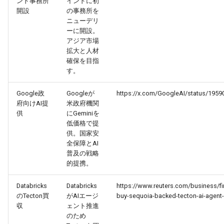
ンド事務所
インドに初
開設
の事務所を
2026-03-12
2026-03-12
2025-08-27
2026-03-09
2026-03-08
ニューデリ
ーに開設。
アジア市場
2026-03-11
2026-03-11
2025-08-26
2026-03-08
2026-03-07
拡大と人材
確保を目指
2026-03-10
2026-03-10
2025-08-25
2026-03-07
2026-03-06
す。
2026-03-09
2026-03-09
2025-08-24
2026-03-06
2026-03-05
Google政
Googleが
https://x.com/GoogleAI/status/195
府向けAI提
米政府機関
供
にGeminiを
2026-03-08
2026-03-08
2025-08-23
2026-03-05
2026-03-04
低価格で提
供。国家安
2026-03-07
2026-03-07
2025-08-22
2026-03-04
2026-03-03
全保障とAI
普及の戦略
的提携。
2026-03-06
2026-03-06
2025-08-21
2026-03-03
2026-03-02
Databricks
Databricks
https://www.reuters.com/business/fi
2026-03-05
2026-03-05
2025-08-20
2026-03-02
2026-03-01
のTecton買
がAIエージ
buy-sequoia-backed-tecton-ai-agent
収
ェント推進
2026-03-04
2026-03-04
2025-08-19
2026-03-01
2026-02-28
のため