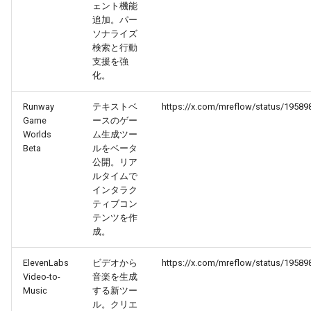
ェント機能
2026-02-22
2026-02-22
2025-08-07
2026-02-19
2026-02-18
追加。パー
ソナライズ
検索と行動
2026-02-21
2026-02-21
2025-08-06
2026-02-18
2026-02-17
支援を強
化。
2026-02-20
2026-02-20
2025-08-05
2026-02-17
2026-02-16
Runway
テキストベ
https://x.com/mreflow/status/1958
2026-02-19
2026-02-19
2025-08-04
2026-02-16
2026-02-15
Game
ースのゲー
Worlds
ム生成ツー
Beta
ルをベータ
2026-02-18
2026-02-18
2025-08-03
2026-02-15
2026-02-14
公開。リア
ルタイムで
2026-02-17
2026-02-17
2025-08-02
2026-02-14
2026-02-13
インタラク
ティブコン
テンツを作
2026-02-16
2026-02-16
2025-07-17
2026-02-13
2026-02-12
成。
2026-02-15
2026-02-15
2025-07-16
2026-02-12
2026-02-11
ElevenLabs
ビデオから
https://x.com/mreflow/status/1958
Video-to-
音楽を生成
2026-02-14
2026-02-14
2026-02-11
2026-02-10
Music
する新ツー
ル。クリエ