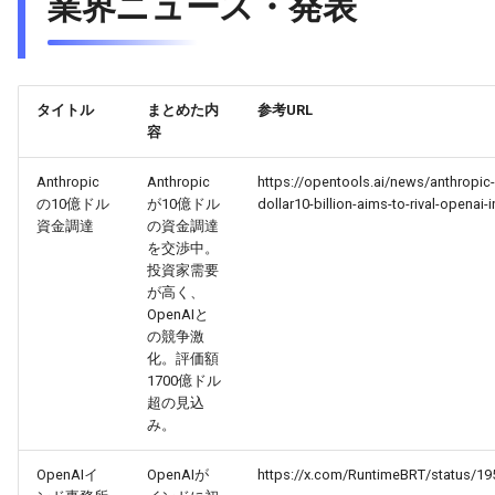
業界ニュース・発表
2026-03-21
2026-03-21
2025-09-05
2026-03-18
2026-03-17
2026-03-20
2026-03-20
2025-09-04
2026-03-17
2026-03-16
タイトル
まとめた内
参考URL
容
2026-03-19
2026-03-19
2025-09-03
2026-03-16
2026-03-15
Anthropic
Anthropic
https://opentools.ai/news/anthropic-i
の10億ドル
が10億ドル
dollar10-billion-aims-to-rival-openai-i
2026-03-18
2026-03-18
2025-09-02
2026-03-15
2026-03-14
資金調達
の資金調達
を交渉中。
2026-03-17
2026-03-17
2025-09-01
2026-03-14
2026-03-13
投資家需要
が高く、
OpenAIと
2026-03-16
2026-03-16
2025-08-31
2026-03-13
2026-03-12
の競争激
化。評価額
2026-03-15
2026-03-15
2025-08-30
2026-03-12
2026-03-11
1700億ドル
超の見込
み。
2026-03-14
2026-03-14
2025-08-29
2026-03-11
2026-03-10
OpenAIイ
OpenAIが
https://x.com/RuntimeBRT/status/1
2026-03-13
2026-03-13
2025-08-28
2026-03-10
2026-03-09