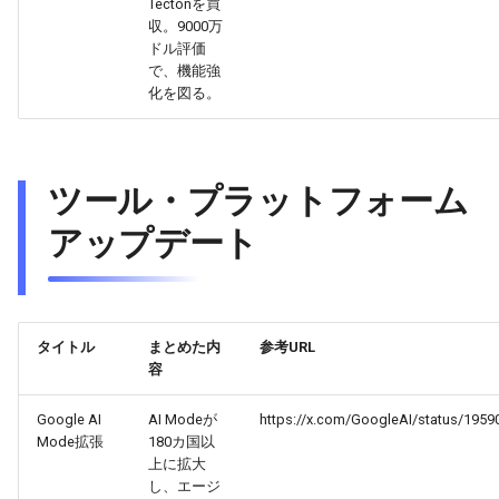
Tectonを買
収。9000万
2026-03-03
2026-03-03
2025-08-18
2026-02-28
2026-02-27
ドル評価
で、機能強
2026-03-02
2026-03-02
2025-08-17
2026-02-27
2026-02-26
化を図る。
2026-03-01
2026-03-01
2025-08-16
2026-02-26
2026-02-25
ツール・プラットフォーム
2026-02-28
2026-02-28
2025-08-15
2026-02-25
2026-02-24
アップデート
2026-02-27
2026-02-27
2025-08-14
2026-02-24
2026-02-23
2026-02-26
2026-02-26
2025-08-13
2026-02-23
2026-02-22
タイトル
まとめた内
参考URL
2026-02-25
2026-02-25
2025-08-12
2026-02-22
2026-02-21
容
2026-02-24
2026-02-24
2025-08-11
2026-02-21
2026-02-20
Google AI
AI Modeが
https://x.com/GoogleAI/status/195
Mode拡張
180カ国以
上に拡大
2026-02-23
2026-02-23
2025-08-09
2026-02-20
2026-02-19
し、エージ