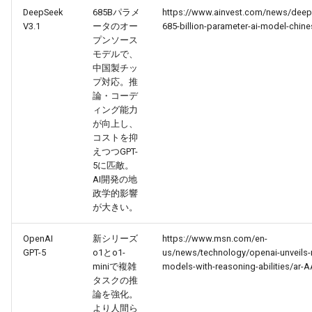
DeepSeek
685Bパラメ
https://www.ainvest.com/news/deep
V3.1
ータのオー
685-billion-parameter-ai-model-chin
2026-05-24
2026-05-24
2025-11-08
2026-05-21
2025-11-08
2026-05-20
2025-11-08
2026-05-24
プンソース
モデルで、
2026-05-23
2026-05-23
2025-11-07
2026-05-20
2025-11-07
2026-05-19
2025-11-07
2026-05-23
中国製チッ
プ対応。推
論・コーデ
2026-05-22
2026-05-22
2025-11-06
2026-05-19
2025-11-06
2026-05-18
2025-11-06
2026-05-22
ィング能力
が向上し、
2026-05-21
2026-05-21
2025-11-05
2026-05-18
2025-11-05
2026-05-17
2025-11-05
2026-05-21
コストを抑
えつつGPT-
5に匹敵。
2026-05-20
2026-05-20
2025-11-04
2026-05-17
2025-11-04
2026-05-16
2025-11-04
2026-05-20
AI開発の地
政学的影響
2026-05-19
2026-05-19
2025-11-03
2026-05-16
2025-11-03
2026-05-15
2025-11-03
2026-05-18
が大きい。
2026-05-18
2026-05-18
2025-11-02
2026-05-15
2025-11-02
2026-05-14
2025-11-02
OpenAI
新シリーズ
https://www.msn.com/en-
GPT-5
o1とo1-
us/news/technology/openai-unveils-n
miniで複雑
models-with-reasoning-abilities/ar-
2026-05-17
2026-05-17
2025-11-01
2026-05-14
2025-11-01
2026-05-13
2025-11-01
タスクの推
論を強化。
2026-05-16
2026-05-16
2025-10-31
2026-05-13
2025-10-31
2026-05-12
2025-10-31
より人間ら