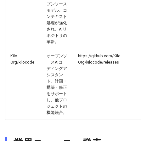
2026-03-31
2026-03-31
2025-09-15
2026-03-28
2025-09-15
2026-03-27
プンソース
モデル。コ
2026-03-30
2026-03-30
2025-09-14
2026-03-27
2026-03-26
ンテキスト
処理が強化
され、AIリ
2026-03-29
2026-03-29
2025-09-13
2026-03-26
2026-03-25
ポジトリの
革新。
2026-03-28
2026-03-28
2025-09-12
2026-03-25
2026-03-24
Kilo-
オープンソ
https://github.com/Kilo-
2026-03-27
2026-03-27
2025-09-11
2026-03-24
2026-03-23
Org/kilocode
ースAIコー
Org/kilocode/releases
ディングア
シスタン
2026-03-26
2026-03-26
2025-09-10
2026-03-23
2026-03-22
ト。計画・
構築・修正
2026-03-25
2026-03-25
2025-09-09
2026-03-22
2026-03-21
をサポート
し、他プロ
ジェクトの
2026-03-24
2026-03-24
2025-09-08
2026-03-21
2026-03-20
機能統合。
2026-03-23
2026-03-23
2025-09-07
2026-03-20
2026-03-19
2026-03-22
2026-03-22
2025-09-06
2026-03-19
2026-03-18