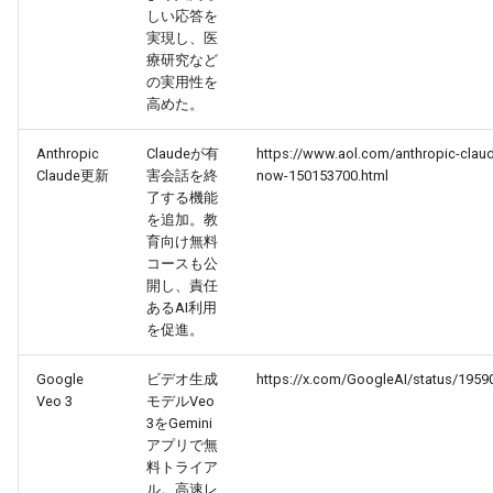
しい応答を
実現し、医
2026-05-15
2026-05-15
2025-10-30
2026-05-12
2025-10-30
2026-05-11
2025-10-30
療研究など
の実用性を
2026-05-14
2026-05-14
2025-10-29
2026-05-11
2025-10-29
2026-05-10
2025-10-29
高めた。
2026-05-13
2026-05-13
2025-10-28
2026-05-10
2025-10-28
2026-05-09
2025-10-28
Anthropic
Claudeが有
https://www.aol.com/anthropic-claud
Claude更新
害会話を終
now-150153700.html
了する機能
2026-05-12
2026-05-12
2025-10-27
2026-05-09
2025-10-27
2026-05-08
2025-10-27
を追加。教
育向け無料
2026-05-11
2026-05-11
2025-10-26
2026-05-08
2025-10-26
2026-05-07
2025-10-26
コースも公
開し、責任
あるAI利用
2026-05-10
2026-05-10
2025-10-25
2026-05-07
2025-10-25
2026-05-06
2025-10-25
を促進。
2026-05-09
2026-05-09
2025-10-24
2026-05-06
2025-10-24
2026-05-05
2025-10-24
Google
ビデオ生成
https://x.com/GoogleAI/status/195
Veo 3
モデルVeo
2026-05-08
2026-05-08
2025-10-23
2026-05-05
2025-10-23
2026-05-04
2025-10-23
3をGemini
アプリで無
料トライア
2026-05-07
2026-05-07
2025-10-22
2026-05-04
2025-10-22
2026-05-03
2025-10-22
ル。高速レ