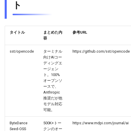
ト
2026-04-09
2026-04-09
2025-09-24
2026-04-06
2025-09-24
2026-04-05
2025-09-24
2026-04-08
2026-04-08
2025-09-23
2026-04-05
2025-09-23
2026-04-04
2025-09-23
2026-04-07
2026-04-07
2025-09-22
2026-04-04
2025-09-22
2026-04-03
2025-09-22
タイトル
まとめた内
参考URL
容
2026-04-06
2026-04-06
2025-09-21
2026-04-03
2025-09-21
2026-04-02
2025-09-21
sst/opencode
ターミナル
https://github.com/sst/opencode
向けAIコー
2026-04-05
2026-04-05
2025-09-20
2026-04-02
2025-09-21-week
2026-04-01
2025-09-20
ディングエ
ージェン
2026-04-04
2026-04-04
2025-09-19
2026-04-01
2025-09-20
2026-03-31
ト。100%
オープンソ
ースで、
2026-04-03
2026-04-03
2025-09-18
2026-03-31
2025-09-19
2026-03-30
Anthropic
推奨だが他
2026-04-02
2026-04-02
2025-09-17
2026-03-30
2025-09-18
2026-03-29
モデル対応
可能。
2026-04-01
2026-04-01
2025-09-16
2026-03-29
2025-09-16
2026-03-28
ByteDance
500K+トー
https://www.mdpi.com/journal/ai
Seed-OSS
クンのオー