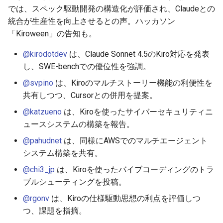
2026-06-03
2025-11-18
2026-06-03
2025-11-18
2026-05-31
2025-11-18
2026-05-30
2025-11-18
2026-06-03
では、スペック駆動開発の構造化が評価され、Claudeとの
統合が生産性を向上させるとの声。ハッカソン
2026-06-02
2025-11-17
2026-06-02
2025-11-17
2026-05-30
2025-11-17
2026-05-29
2025-11-17
2026-06-02
「Kiroween」の告知も。
2026-06-01
2025-11-16
2026-06-01
2025-11-16
2026-05-29
2025-11-16
2026-05-28
2025-11-16
2026-06-01
@kirodotdev
は、Claude Sonnet 4.5のKiro対応を発表
し、SWE-benchでの優位性を強調。
2026-05-31
2025-11-15
2026-05-31
2025-11-15
2026-05-28
2025-11-15
2026-05-27
2025-11-15
2026-05-31
@svpino
は、Kiroのマルチストーリー機能の利便性を
共有しつつ、Cursorとの併用を提案。
2026-05-30
2025-11-14
2026-05-30
2025-11-14
2026-05-27
2025-11-14
2026-05-26
2025-11-14
2026-05-30
@katzueno
は、Kiroを使ったサイバーセキュリティニ
2026-05-29
2025-11-13
2026-05-29
2025-11-13
2026-05-26
2025-11-13
2026-05-25
2025-11-13
2026-05-29
ュースシステムの構築を報告。
@pahudnet
は、同様にAWSでのマルチエージェント
2026-05-28
2025-11-12
2026-05-28
2025-11-12
2026-05-25
2025-11-12
2026-05-24
2025-11-12
2026-05-28
システム構築を共有。
@chi3_jp
は、Kiroを使ったバイブコーディングのトラ
2026-05-27
2025-11-11
2026-05-27
2025-11-11
2026-05-24
2025-11-11
2026-05-23
2025-11-11
2026-05-27
ブルシューティングを投稿。
2026-05-26
2025-11-10
2026-05-26
2025-11-10
2026-05-23
2025-11-10
2026-05-22
2025-11-10
2026-05-26
@rgonv
は、Kiroの仕様駆動思想の利点を評価しつ
つ、課題を指摘。
2026-05-25
2025-11-09
2026-05-25
2025-11-09
2026-05-22
2025-11-09
2026-05-21
2025-11-09
2026-05-25