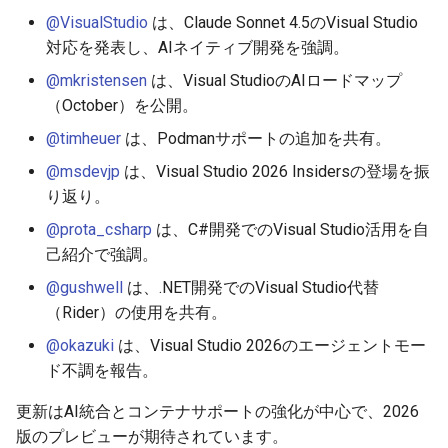
@VisualStudio
は、Claude Sonnet 4.5のVisual Studio
2026-05-15
2025-10-30
2026-05-15
2025-10-30
2026-05-12
2025-10-30
2026-05-11
2025-10-30
対応を発表し、AIネイティブ開発を強調。
@mkristensen
は、Visual StudioのAIロードマップ
2026-05-14
2025-10-29
2026-05-14
2025-10-29
2026-05-11
2025-10-29
2026-05-10
2025-10-29
（October）を公開。
2026-05-13
2025-10-28
2026-05-13
2025-10-28
2026-05-10
2025-10-28
2026-05-09
2025-10-28
@timheuer
は、Podmanサポートの追加を共有。
@msdevjp
は、Visual Studio 2026 Insidersの登場を振
2026-05-12
2025-10-27
2026-05-12
2025-10-27
2026-05-09
2025-10-27
2026-05-08
2025-10-27
り返り。
@prota_csharp
は、C#開発でのVisual Studio活用を自
2026-05-11
2025-10-26
2026-05-11
2025-10-26
2026-05-08
2025-10-26
2026-05-07
2025-10-26
己紹介で強調。
2026-05-10
2025-10-25
2026-05-10
2025-10-25
2026-05-07
2025-10-25
2026-05-06
2025-10-25
@gushwell
は、.NET開発でのVisual Studio代替
（Rider）の使用を共有。
2026-05-09
2025-10-24
2026-05-09
2025-10-24
2026-05-06
2025-10-24
2026-05-05
2025-10-24
@okazuki
は、Visual Studio 2026のエージェントモー
ド不調を報告。
2026-05-08
2025-10-23
2026-05-08
2025-10-23
2026-05-05
2025-10-23
2026-05-04
2025-10-23
更新はAI統合とコンテナサポートの強化が中心で、2026
2026-05-07
2025-10-22
2026-05-07
2025-10-22
2026-05-04
2025-10-22
2026-05-03
2025-10-22
版のプレビューが期待されています。