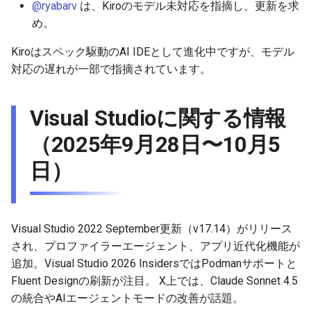
@ryabarv
は、Kiroのモデル未対応を指摘し、更新を求
め。
2026-05-24
2025-11-08
2026-05-24
2025-11-08
2026-05-21
2025-11-08
2026-05-20
2025-11-08
2026-05-24
Kiroはスペック駆動のAI IDEとして進化中ですが、モデル
2026-05-23
2025-11-07
2026-05-23
2025-11-07
2026-05-20
2025-11-07
2026-05-19
2025-11-07
2026-05-23
対応の遅れが一部で指摘されています。
2026-05-22
2025-11-06
2026-05-22
2025-11-06
2026-05-19
2025-11-06
2026-05-18
2025-11-06
2026-05-22
Visual Studioに関する情報
2026-05-21
2025-11-05
2026-05-21
2025-11-05
2026-05-18
2025-11-05
2026-05-17
2025-11-05
2026-05-21
（2025年9月28日〜10月5
日）
2026-05-20
2025-11-04
2026-05-20
2025-11-04
2026-05-17
2025-11-04
2026-05-16
2025-11-04
2026-05-20
2026-05-19
2025-11-03
2026-05-19
2025-11-03
2026-05-16
2025-11-03
2026-05-15
2025-11-03
2026-05-18
Visual Studio 2022 September更新（v17.14）がリリース
2026-05-18
2025-11-02
2026-05-18
2025-11-02
2026-05-15
2025-11-02
2026-05-14
2025-11-02
され、プロファイラーエージェント、アプリ近代化機能が
追加。Visual Studio 2026 InsidersではPodmanサポートと
2026-05-17
2025-11-01
2026-05-17
2025-11-01
2026-05-14
2025-11-01
2026-05-13
2025-11-01
Fluent Designの刷新が注目。 X上では、Claude Sonnet 4.5
の統合やAIエージェントモードの改善が話題。
2026-05-16
2025-10-31
2026-05-16
2025-10-31
2026-05-13
2025-10-31
2026-05-12
2025-10-31