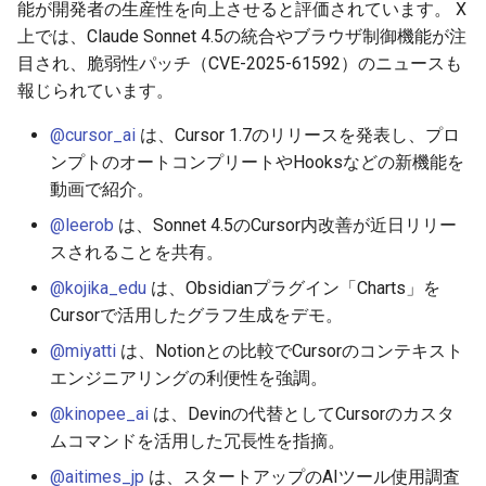
能が開発者の生産性を向上させると評価されています。 X
2026-01-18
2026-06-21
2025-12-06
2026-06-21
2025-12-06
2026-01-18
2026-06-19
2025-12-06
2026-01-18
2026-01-13
2026-06-19
2025-12-06
2026-01-18
2026-06-21
2026-06-16
上では、Claude Sonnet 4.5の統合やブラウザ制御機能が注
目され、脆弱性パッチ（CVE-2025-61592）のニュースも
2026-01-11
2026-06-20
2025-12-05
2026-06-20
2025-12-05
2026-01-11
2026-06-18
2025-12-05
2026-01-11
2026-06-18
2025-12-05
2026-01-11
2026-06-20
2026-06-15
報じられています。
2026-01-04
2026-06-19
2025-12-04
2026-06-19
2025-12-04
2026-01-04
2026-06-17
2025-12-04
2026-01-04
2026-06-17
2025-12-04
2026-01-04
2026-06-19
2026-06-14
@cursor_ai
は、Cursor 1.7のリリースを発表し、プロ
ンプトのオートコンプリートやHooksなどの新機能を
2026-06-18
2025-12-03
2026-06-18
2025-12-03
2026-06-16
2025-12-03
2026-06-16
2025-12-03
2026-06-18
2026-06-13
動画で紹介。
@leerob
は、Sonnet 4.5のCursor内改善が近日リリー
2026-06-17
2025-12-02
2026-06-17
2025-12-02
2026-06-14
2025-12-02
2026-06-15
2025-12-02
2026-06-17
2026-06-11
スされることを共有。
2026-06-16
2025-12-01
2026-06-16
2025-12-01
2026-06-13
2025-12-01
2026-06-14
2025-12-01
2026-06-16
2026-06-10
@kojika_edu
は、Obsidianプラグイン「Charts」を
Cursorで活用したグラフ生成をデモ。
2026-06-15
2025-11-30
2026-06-15
2025-11-30
2026-06-12
2025-11-30
2026-06-13
2025-11-30
2026-06-15
2026-06-09
@miyatti
は、Notionとの比較でCursorのコンテキスト
エンジニアリングの利便性を強調。
2026-06-14
2025-11-29
2026-06-14
2025-11-29
2026-06-11
2025-11-29
2026-06-12
2025-11-29
2026-06-14
2026-06-08
@kinopee_ai
は、Devinの代替としてCursorのカスタ
ムコマンドを活用した冗長性を指摘。
2026-06-13
2025-11-28
2026-06-13
2025-11-28
2026-06-10
2025-11-28
2026-06-11
2025-11-28
2026-06-13
2026-06-07
@aitimes_jp
は、スタートアップのAIツール使用調査