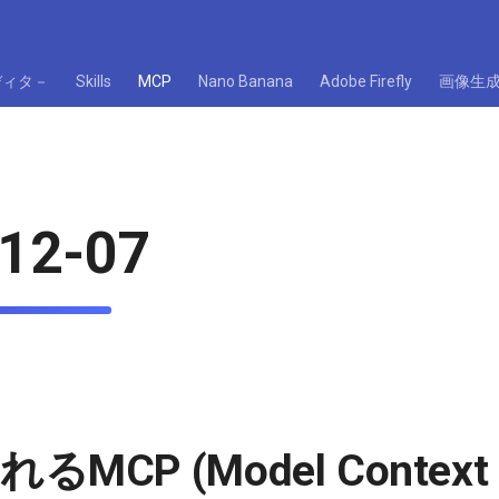
ディタ－
Skills
MCP
Nano Banana
Adobe Firefly
画像生
12-07
MCP (Model Context P