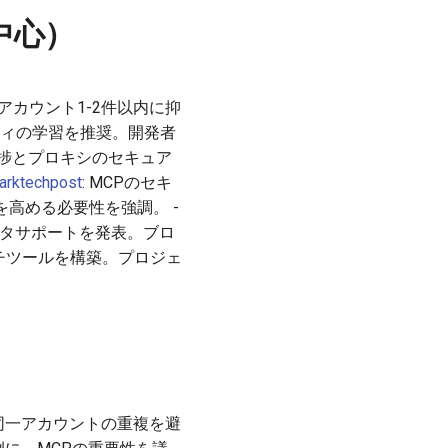
ト中心）
カウント1-2件以内に抑
リティの学習を推奨。開発者
ryの進捗とプロキシのセキュア
rktechpost
: MCPのセキ
高める必要性を強調。 -
ainデータサポートを発表。ブロ
ーチツールを構築。プロジェ
、同一アカウントの重複を避