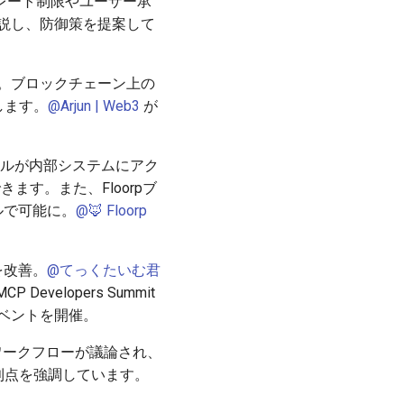
レート制限やユーザー承
説し、防御策を提案して
を発表。ブロックチェーン上の
します。
@Arjun | Web3
が
し、AIツールが内部システムにアク
できます。また、Floorpブ
ルで可能に。
@🦊 Floorp
理を改善。
@てっくたいむ君
elopers Summit
ベントを開催。
ントワークフローが議論され、
EXの利点を強調しています。