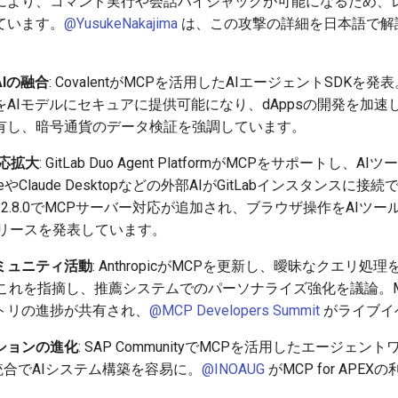
により、コマンド実行や会話ハイジャックが可能になるため、
ています。
@YusukeNakajima
は、この攻撃の詳細を日本語で解
Iの融合
: CovalentがMCPを活用したAIエージェントSDK
AIモデルにセキュアに提供可能になり、dAppsの開発を加速
有し、暗号通貨のデータ検証を強調しています。
応拡大
: GitLab Duo Agent PlatformがMCPをサポート
eやClaude Desktopなどの外部AIがGitLabインスタンスに接続
2.8.0でMCPサーバー対応が追加され、ブラウザ操作をAIツー
リースを発表しています。
ミュニティ活動
: AnthropicがMCPを更新し、曖昧なクエリ処
れを指摘し、推薦システムでのパーソナライズ強化を議論。MCP Dev
トリの進捗が共有され、
@MCP Developers Summit
がライブイ
ションの進化
: SAP CommunityでMCPを活用したエージェ
との統合でAIシステム構築を容易に。
@INOAUG
がMCP for AP