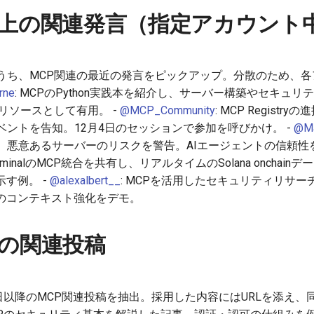
tter) 上の関連発言（指定アカウン
うち、MCP関連の最近の発言をピックアップ。分散のため、各ア
rne
: MCPのPython実践本を紹介し、サーバー構築やセキュ
リソースとして有用。 -
@MCP_Community
: MCP Regist
ントを告知。12月4日のセッションで参加を呼びかけ。 -
@Ma
、悪意あるサーバーのリスクを警告。AIエージェントの信頼性を
n TerminalのMCP統合を共有し、リアルタイムのSolana onch
示す例。 -
@alexalbert__
: MCPを活用したセキュリティリサ
Iのコンテキスト強化をデモ。
の関連投稿
日以降のMCP関連投稿を抽出。採用した内容にはURLを添え