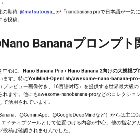
）。
化の期待:
@matsutouya_
が「nanobanana proで日本語が
する投稿。
bのNano Bananaプロンプ
リを中心に、
Nano Banana Pro / Nano Banana 2向けの
います。特に
YouMind-OpenLab/awesome-nano-banana-pro
（プレビュー画像付き、16言語対応）を提供する世界最大級の
ます。他にもawesome-nanobanana-proなどのコレク
して活用されています。
nana、@GeminiApp、@GoogleDeepMindなど）からは主に
naをクリエイティブツールとして位置づける内容が中心。他の指定ア
プ投稿は確認されませんでした。