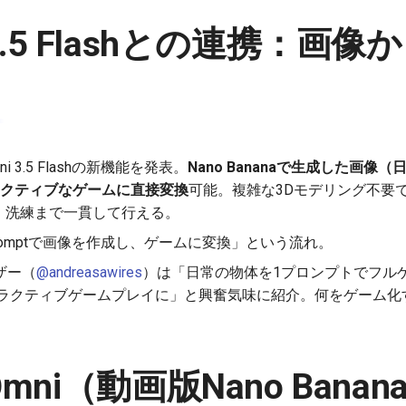
i 3.5 Flashとの連携：画
ni 3.5 Flashの新機能を発表。
Nano Bananaで生成した画像
タラクティブなゲームに直接変換
可能。複雑な3Dモデリング不要
・洗練まで一貫して行える。
ana promptで画像を作成し、ゲームに変換」という流れ。
ザー（
@andreasawires
）は「日常の物体を1プロンプトでフルゲーム
ンタラクティブゲームプレイに」と興奮気味に紹介。何をゲーム
 Omni（動画版Nano Ban