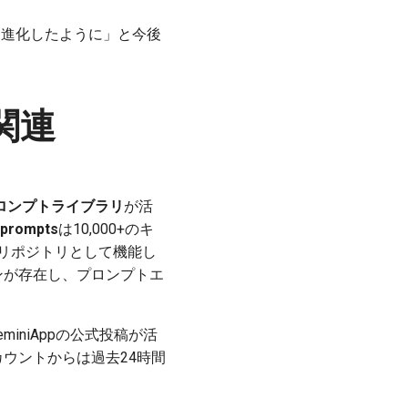
一気に進化したように」と今後
ト関連
大規模プロンプトライブラリ
が活
-prompts
は10,000+のキ
リポジトリとして機能し
ションが存在し、プロンプトエ
GeminiAppの公式投稿が活
カウントからは過去24時間