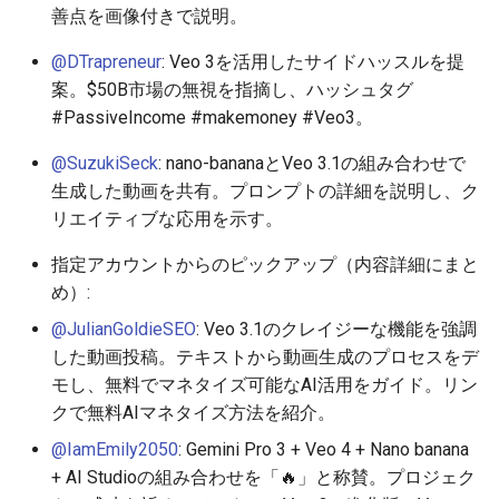
善点を画像付きで説明。
2026-05-02
2026-05-06
2025-10-21
2026-05-06
2025-10-21
2026-05-03
2025-10-21
@DTrapreneur
: Veo 3を活用したサイドハッスルを提
2026-05-01
2026-05-05
2025-10-20
2026-05-05
2025-10-20
2026-05-02
2025-10-20
案。$50B市場の無視を指摘し、ハッシュタグ
#PassiveIncome #makemoney #Veo3。
2026-04-30
2026-05-04
2025-10-19
2026-05-04
2025-10-19
2026-05-01
2025-10-19
@SuzukiSeck
: nano-bananaとVeo 3.1の組み合わせで
生成した動画を共有。プロンプトの詳細を説明し、ク
2026-04-29
2026-05-03
2025-10-18
2026-05-03
2025-10-18
2026-04-30
2025-10-18
リエイティブな応用を示す。
2026-04-28
2026-05-02
2025-10-17
2026-05-02
2025-10-17
2026-04-29
2025-10-17
指定アカウントからのピックアップ（内容詳細にまと
め）:
2026-04-27
2026-05-01
2025-10-16
2026-05-01
2025-10-16
2026-04-28
2025-10-16
@JulianGoldieSEO
: Veo 3.1のクレイジーな機能を強調
した動画投稿。テキストから動画生成のプロセスをデ
2026-04-26
2026-04-30
2025-10-15
2026-04-30
2025-10-15
2026-04-27
2025-10-15
モし、無料でマネタイズ可能なAI活用をガイド。リン
クで無料AIマネタイズ方法を紹介。
2026-04-25
2026-04-29
2025-10-14
2026-04-29
2025-10-14
2026-04-26
2025-10-14
@IamEmily2050
: Gemini Pro 3 + Veo 4 + Nano banana
2026-04-24
2026-04-28
2025-10-13
2026-04-28
2025-10-13
2026-04-25
2025-10-13
+ AI Studioの組み合わせを「🔥」と称賛。プロジェク