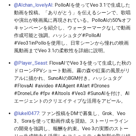
@AIchan_lovelyAI
: PolloAIを使ってVeo 3.1で生成した
2026-06-19
2026-06-21
2025-12-06
2026-06-21
2025-12-06
2026-01-18
2026-01-18
2026-06-19
2025-12-06
2026-01-18
2026-01-13
2026-01-18
2026-06-21
2026-06-16
動画を投稿。「ありがとう」を伝えるシーンで、歌唱
2026-06-18
2026-06-20
2025-12-05
2026-06-20
2025-12-05
2026-01-11
2026-01-11
2026-06-18
2025-12-05
2026-01-11
2026-01-11
2026-06-20
2026-06-15
や演出が映画風に再現されている。PolloAIの50%オフ
キャンペーンを紹介し、ウォーターマークなしで動画
2026-06-17
2026-06-19
2025-12-04
2026-06-19
2025-12-04
2026-01-04
2026-01-04
2026-06-17
2025-12-04
2026-01-04
2026-01-04
2026-06-19
2026-06-14
作成可能と強調。ハッシュタグ#PolloAI
#Veo31inPolloを使用し、日常シーンから憧れの映画
2026-06-16
2026-06-18
2025-12-03
2026-06-18
2025-12-03
2026-06-16
2025-12-03
2026-06-18
2026-06-13
風動画までVeo 3.1の柔軟性を詳細に説明。
@Player_Seast
: FlovaAIでVeo 3を使って生成した秋の
2026-06-15
2026-06-17
2025-12-02
2026-06-17
2025-12-02
2026-06-14
2025-12-02
2026-06-17
2026-06-11
ドローンFPVショート動画。霧の森や紅葉の風景がリ
アルに描かれ、SunoAIのBGM付き。ハッシュタグ
2026-06-14
2026-06-16
2025-12-01
2026-06-16
2025-12-01
2026-06-13
2025-12-01
2026-06-16
2026-06-10
#FlovaAI #aivideo #AIAgent #AIart #Drones
#DroneLife #fpv #AItools #Veo3 #SunoAIを付け、AI
2026-06-13
2026-06-15
2025-11-30
2026-06-15
2025-11-30
2026-06-12
2025-11-30
2026-06-15
2026-06-09
エージェントのクリエイティブな活用をアピール。
2026-06-12
2026-06-14
2025-11-29
2026-06-14
2025-11-29
2026-06-11
2025-11-29
2026-06-14
2026-06-08
@lukel0477
: ファン投稿をDMで募集し、Grok、Veo
3、Soraを使って動画作成を奨励。ストーリーライン
2026-06-11
2026-06-13
2025-11-28
2026-06-13
2025-11-28
2026-06-10
2025-11-28
2026-06-13
2026-06-07
の開発を強調し、報酬を約束。Veo 3の実際のストー