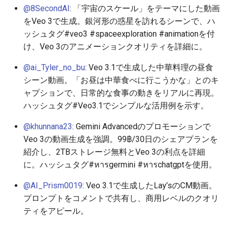
2026-05-30
2026-06-03
2025-11-18
2026-06-03
2025-11-18
2026-05-31
2025-11-18
2026-06-03
@8SecondAI
: 「宇宙のスケール」をテーマにした動画
をVeo 3で生成。銀河形の惑星を訪れるシーンで、ハ
2026-05-29
2026-06-02
2025-11-17
2026-06-02
2025-11-17
2026-05-30
2025-11-17
2026-06-02
ッシュタグ#veo3 #spaceexploration #animationを付
け、Veo 3のアニメーションクオリティを詳細に。
2026-05-28
2026-06-01
2025-11-16
2026-06-01
2025-11-16
2026-05-29
2025-11-16
2026-06-01
@ai_Tyler_no_bu
: Veo 3.1で生成した中華料理の昼食
2026-05-27
2026-05-31
2025-11-15
2026-05-31
2025-11-15
2026-05-28
2025-11-15
2026-05-31
シーン動画。「お昼は中華食べに行こうかな」とのキ
ャプションで、日常的な食事の動きをリアルに再現。
2026-05-26
2026-05-30
2025-11-14
2026-05-30
2025-11-14
2026-05-27
2025-11-14
2026-05-30
ハッシュタグ#Veo3.1でシンプルな活用例を示す。
2026-05-25
2026-05-29
2025-11-13
2026-05-29
2025-11-13
2026-05-26
2025-11-13
2026-05-29
@khunnana23
: Gemini Advancedのプロモーションで
Veo 3の動画生成を強調。99฿/30日のシェアプランを
2026-05-24
2026-05-28
2025-11-12
2026-05-28
2025-11-12
2026-05-25
2025-11-12
2026-05-28
紹介し、2TBストレージ無料とVeo 3の利点を詳細
に。ハッシュタグ#หารgermini #หารchatgptを使用。
2026-05-23
2026-05-27
2025-11-11
2026-05-27
2025-11-11
2026-05-24
2025-11-11
2026-05-27
@AI_Prism0019
: Veo 3.1で生成したLay’sのCM動画。
プロンプトをコメントで共有し、商用レベルのクオリ
2026-05-22
2026-05-26
2025-11-10
2026-05-26
2025-11-10
2026-05-23
2025-11-10
2026-05-26
ティをアピール。
2026-05-21
2026-05-25
2025-11-09
2026-05-25
2025-11-09
2026-05-22
2025-11-09
2026-05-25