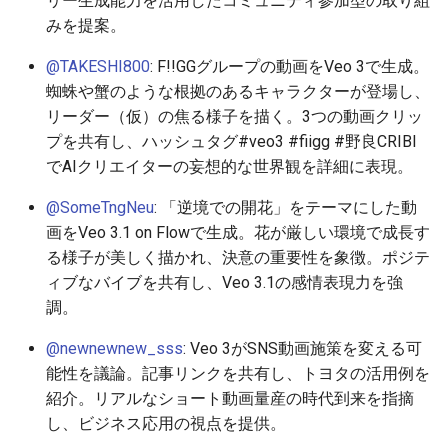
リー生成能力を活用したコミュニティ参加型の取り組
2026-06-10
2026-06-12
2025-11-27
2026-06-12
2025-11-27
2026-06-09
2025-11-27
2026-06-12
2026-06-06
みを提案。
2026-06-09
2026-06-11
2025-11-26
2026-06-11
2025-11-26
2026-06-08
2025-11-26
2026-06-11
2026-06-05
@TAKESHI800
: F!!GGグループの動画をVeo 3で生成。
蜘蛛や蟹のような根拠のあるキャラクターが登場し、
2026-06-07
2026-06-10
2025-11-25
2026-06-10
2025-11-25
2026-06-07
2025-11-25
2026-06-10
2026-06-04
リーダー（仮）の焦る様子を描く。3つの動画クリッ
プを共有し、ハッシュタグ#veo3 #fiigg #野良CRIBI
2026-06-06
2026-06-09
2025-11-24
2026-06-09
2025-11-24
2026-06-06
2025-11-24
2026-06-09
2026-06-03
でAIクリエイターの妄想的な世界観を詳細に表現。
2026-06-05
2026-06-08
2025-11-23
2026-06-08
2025-11-23
2026-06-05
2025-11-23
2026-06-08
2026-06-02
@SomeTngNeu
: 「逆境での開花」をテーマにした動
画をVeo 3.1 on Flowで生成。花が厳しい環境で成長す
2026-06-04
2026-06-07
2025-11-22
2026-06-07
2025-11-22
2026-06-04
2025-11-22
2026-06-07
2026-06-01
る様子が美しく描かれ、決意の重要性を象徴。ポジテ
ィブなバイブを共有し、Veo 3.1の感情表現力を強
2026-06-03
2026-06-06
2025-11-21
2026-06-06
2025-11-21
2026-06-03
2025-11-21
2026-06-06
2026-05-31
調。
@newnewnew_sss
: Veo 3がSNS動画施策を変える可
2026-06-02
2026-06-05
2025-11-20
2026-06-05
2025-11-20
2026-06-02
2025-11-20
2026-06-05
2026-05-30
能性を議論。記事リンクを共有し、トヨタの活用例を
紹介。リアルなショート動画量産の時代到来を指摘
2026-05-31
2026-06-04
2025-11-19
2026-06-04
2025-11-19
2026-06-01
2025-11-19
2026-06-04
し、ビジネス応用の視点を提供。