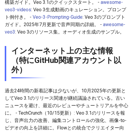
構築ガイド。Veo 3.1のクイックスタート。 -
awesome-
2026-04-05
2026-04-09
2025-09-24
2026-04-09
2025-09-24
2026-04-06
2025-09-24
veo3-videos
: Veo 3生成動画のキュレーション。プロンプ
ト例付き。 -
Veo-3-Prompting-Guide
: Veo 3のプロンプト
2026-04-04
2026-04-08
2025-09-23
2026-04-08
2025-09-23
2026-04-05
2025-09-23
ガイド。2025年7月更新で音声同期の詳細。 -
awesome-
2026-04-03
2026-04-07
2025-09-22
2026-04-07
2025-09-22
2026-04-04
2025-09-22
veo3
: Veo 3のリソース集。オーディオ生成のサンプル。
2026-04-02
2026-04-06
2025-09-21
2026-04-06
2025-09-21
2026-04-03
2025-09-21
インターネット上の主な情報
（特にGitHub関連アカウント以
2026-04-01
2026-04-05
2025-09-17
2026-04-05
2025-09-20
2026-04-02
2025-09-21-week
外）
2026-03-31
2026-04-04
2025-09-16
2026-04-04
2025-09-19
2026-04-01
2025-09-20
2026-03-30
2026-04-03
2025-09-15
2026-04-03
2025-09-18
2026-03-31
2025-09-19
過去24時間の新着記事は少ないが、10月2025年の更新と
してVeo 3.1のリリース関連が継続議論されている。古い
2026-03-29
2026-04-02
2025-09-14
2026-04-02
2025-09-17
2026-03-30
2025-09-18
ニュースを避け、最近のレビューやチュートリアルを中心
に。 - TechCrunch（10/15更新）: Veo 3.1のリリースを報
2026-03-28
2026-04-01
2025-09-12
2026-04-01
2025-09-16
2026-03-29
2025-09-16
じ、音声出力の改善、編集コントロールの強化、画像-to-
ビデオの向上を詳細に。Flowとの統合でクリエイター向