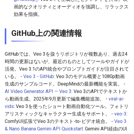
2026-04-14
2026-04-18
2025-10-03
2026-04-18
2025-10-03
2026-04-15
2025-10-03
画的なクオリティとオーディオを強調し、リラックス
効果を指摘。
2026-04-13
2026-04-17
2025-10-02
2026-04-17
2025-10-02
2026-04-14
2025-10-02
GitHub上の関連情報
2026-04-12
2026-04-16
2025-10-01
2026-04-16
2025-10-01
2026-04-13
2025-10-01
2026-04-11
2026-04-15
2025-09-30
2026-04-15
2025-09-30
2026-04-12
2025-09-30
GitHubでは、Veo 3を扱うリポジトリが複数あり、過去24
時間の更新はないが、最近のものとしてツールやガイドが
2026-04-10
2026-04-14
2025-09-29
2026-04-14
2025-09-29
2026-04-11
2025-09-29
活発。Veo 3.1のAPI統合やプロンプトガイドが注目されて
いる。 -
Veo 3 - GitHub
: Veo 3のモデル概要と1080p動画
2026-04-09
2026-04-13
2025-09-28
2026-04-13
2025-09-28
2026-04-10
2025-09-28_week
生成のサンプルコード。DeepMindの最新機能を実装。 -
AI Video Generator API — Veo 3
: Veo 3のAPIでテキストか
2026-04-08
2026-04-12
2025-09-27
2026-04-12
2025-09-27
2026-04-09
2025-09-27
ら動画生成。2025年9月更新で編集機能追加。 -
viral-ai-
vids
: Veo 3を使ったショート動画自動化ツール。フォトリ
2026-04-07
2026-04-11
2025-09-26
2026-04-11
2025-09-26
2026-04-08
2025-09-26
アリスティックなキャラクター生成をサポート。 -
veo-3
:
ComfyUI拡張でVeo 3のテキスト-to-ビデオ統合。 -
Veo 3
2026-04-06
2026-04-10
2025-09-25
2026-04-10
2025-09-25
2026-04-07
2025-09-25
& Nano Banana Gemini API Quickstart
: Gemini API経由のUI