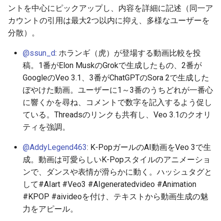
ントを中心にピックアップし、内容を詳細に記述（同一ア
2026-06-30
2026-07-01
2025-12-15
2026-07-01
2025-12-15
2026-03-22
2025-09-24
2026-03-22
2026-03-22
2026-06-30
2025-12-15
2026-03-22
2026-03-15
2026-03-22
2026-06-30
2026-06-28
カウントの引用は最大2つ以内に抑え、多様なユーザーを
分散）。
2026-06-28
2026-06-30
2025-12-14
2026-06-30
2025-12-14
2026-03-15
2025-09-21
2026-03-15
2026-03-15
2026-06-29
2025-12-14
2026-03-15
2026-03-08
2026-03-15
2026-06-29
2026-06-25
@ssun_d
: ホランギ（虎）が登場する動画比較を投
2026-06-26
2026-06-29
2025-12-13
2026-06-29
2025-12-13
2026-03-08
2025-09-19
2026-03-08
2026-03-08
2026-06-28
2025-12-13
2026-03-08
2026-03-01
2026-03-08
2026-06-28
2026-06-24
稿。1番がElon MuskのGrokで生成したもの、2番が
GoogleのVeo 3.1、3番がChatGPTのSora 2で生成した
2026-06-25
2026-06-28
2025-12-12
2026-06-28
2025-12-12
2026-03-01
2026-03-01
2026-03-01
2026-06-26
2025-12-12
2026-03-01
2026-02-22
2026-03-01
2026-06-27
2026-06-23
ぼやけた動画。ユーザーに1～3番のうちどれが一番心
に響くかを尋ね、コメントで数字を記入するよう促し
2026-06-24
2026-06-26
2025-12-11
2026-06-26
2025-12-11
2026-02-22
2026-02-22
2026-02-22
2026-06-25
2025-12-11
2026-02-22
2026-02-15
2026-02-22
2026-06-26
2026-06-22
ている。Threadsのリンクも共有し、Veo 3.1のクオリ
ティを強調。
2026-06-23
2026-06-25
2025-12-10
2026-06-25
2025-12-10
2026-02-15
2026-02-15
2026-02-15
2026-06-24
2025-12-10
2026-02-15
2026-02-08
2026-02-15
2026-06-25
2026-06-21
@AddyLegend463
: K-PopガールのAI動画をVeo 3で生
2026-06-22
2026-06-24
2025-12-09
2026-06-24
2025-12-09
2026-02-08
2026-02-08
2026-02-08
2026-06-23
2025-12-09
2026-02-08
2026-02-01
2026-02-08
2026-06-24
2026-06-20
成。動画は可愛らしいK-Popスタイルのアニメーショ
ンで、ダンスや表情が滑らかに動く。ハッシュタグと
2026-06-21
2026-06-23
2025-12-08
2026-06-23
2025-12-08
2026-02-01
2026-02-05
2026-02-01
2026-06-21
2025-12-08
2026-02-01
2026-01-25
2026-02-01
2026-06-23
2026-06-18
して#AIart #Veo3 #AIgeneratedvideo #Animation
#KPOP #aivideoを付け、テキストから動画生成の魅
2026-06-20
2026-06-22
2025-12-07
2026-06-22
2025-12-07
2026-01-25
2026-01-25
2026-06-20
2025-12-07
2026-01-25
2026-01-18
2026-01-25
2026-06-22
2026-06-17
力をアピール。