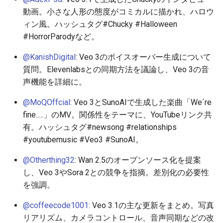
動画。小さな人形の態度がコミカルに描かれ、ハロウ
2026-05-11
2026-05-15
2025-10-30
2026-05-15
2025-10-30
2026-05-12
2025-10-30
ィン風。ハッシュタグ#Chucky #Halloween
#HorrorParodyなど。
2026-05-10
2026-05-14
2025-10-29
2026-05-14
2025-10-29
2026-05-11
2025-10-29
@KanishDigital
: Veo 3のボイスオーバー生成について
2026-05-09
2026-05-13
2025-10-28
2026-05-13
2025-10-28
2026-05-10
2025-10-28
質問。Elevenlabsとの同期方法を議論し、Veo 3の音
声機能を詳細に。
2026-05-08
2026-05-12
2025-10-27
2026-05-12
2025-10-27
2026-05-09
2025-10-27
@MoQOffcial
: Veo 3とSunoAIで生成した楽曲「We´re
fine.....」のMV。関係性をテーマに、YouTubeリンク共
2026-05-07
2026-05-11
2025-10-26
2026-05-11
2025-10-26
2026-05-08
2025-10-26
有。ハッシュタグ#newsong #relationships
#youtubemusic #Veo3 #SunoAI。
2026-05-06
2026-05-10
2025-10-25
2026-05-10
2025-10-25
2026-05-07
2025-10-25
@Otherthing32
: Wan 2.5のオープンソース化を提案
2026-05-05
2026-05-09
2025-10-24
2026-05-09
2025-10-24
2026-05-06
2025-10-24
し、Veo 3やSora 2との競争を指摘。差別化の必要性
を強調。
2026-05-04
2026-05-08
2025-10-23
2026-05-08
2025-10-23
2026-05-05
2025-10-23
@coffeecode1001
: Veo 3.1の主な更新をまとめ。写真
2026-05-03
2026-05-07
2025-10-22
2026-05-07
2025-10-22
2026-05-04
2025-10-22
リアリズム、カメラコントロール、音声同期などの改