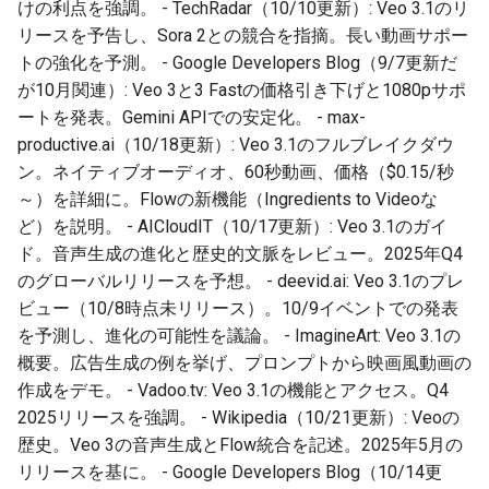
2026-03-27
2026-03-31
2025-09-11
2026-03-31
2025-09-15
2026-03-28
2025-09-15
けの利点を強調。 - TechRadar（10/10更新）: Veo 3.1のリ
リースを予告し、Sora 2との競合を指摘。長い動画サポー
2026-03-26
2026-03-30
2025-09-10
2026-03-30
2025-09-14
2026-03-27
トの強化を予測。 - Google Developers Blog（9/7更新だ
が10月関連）: Veo 3と3 Fastの価格引き下げと1080pサポ
2026-03-25
2026-03-29
2025-09-09
2026-03-29
2025-09-13
2026-03-26
ートを発表。Gemini APIでの安定化。 - max-
productive.ai（10/18更新）: Veo 3.1のフルブレイクダウ
2026-03-24
2026-03-28
2025-09-08
2026-03-28
2025-09-12
2026-03-25
ン。ネイティブオーディオ、60秒動画、価格（$0.15/秒
～）を詳細に。Flowの新機能（Ingredients to Videoな
2026-03-23
2026-03-27
2025-09-07
2026-03-27
2025-09-11
2026-03-24
ど）を説明。 - AICloudIT（10/17更新）: Veo 3.1のガイ
ド。音声生成の進化と歴史的文脈をレビュー。2025年Q4
2026-03-22
2026-03-26
2025-09-06
2026-03-26
2025-09-10
2026-03-23
のグローバルリリースを予想。 - deevid.ai: Veo 3.1のプレ
ビュー（10/8時点未リリース）。10/9イベントでの発表
2026-03-21
2026-03-25
2025-09-05
2026-03-25
2025-09-09
2026-03-22
を予測し、進化の可能性を議論。 - ImagineArt: Veo 3.1の
概要。広告生成の例を挙げ、プロンプトから映画風動画の
2026-03-20
2026-03-24
2025-09-04
2026-03-24
2025-09-08
2026-03-21
作成をデモ。 - Vadoo.tv: Veo 3.1の機能とアクセス。Q4
2025リリースを強調。 - Wikipedia（10/21更新）: Veoの
2026-03-19
2026-03-23
2025-09-03
2026-03-23
2025-09-07
2026-03-20
歴史。Veo 3の音声生成とFlow統合を記述。2025年5月の
リリースを基に。 - Google Developers Blog（10/14更
2026-03-18
2026-03-22
2025-09-02
2026-03-22
2025-09-06
2026-03-19