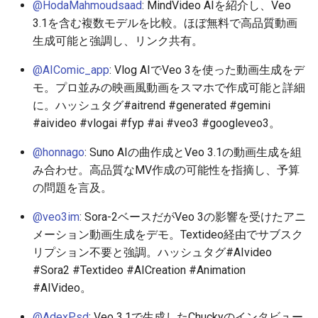
@HodaMahmoudsaad
: MindVideo AIを紹介し、Veo
3.1を含む複数モデルを比較。ほぼ無料で高品質動画
2026-05-20
2026-05-24
2025-11-08
2026-05-24
2025-11-08
2026-05-21
2025-11-08
2026-05-24
生成可能と強調し、リンク共有。
2026-05-19
2026-05-23
2025-11-07
2026-05-23
2025-11-07
2026-05-20
2025-11-07
2026-05-23
@AIComic_app
: Vlog AIでVeo 3を使った動画生成をデ
モ。プロ並みの映画風動画をスマホで作成可能と詳細
2026-05-18
2026-05-22
2025-11-06
2026-05-22
2025-11-06
2026-05-19
2025-11-06
2026-05-22
に。ハッシュタグ#aitrend #generated #gemini
#aivideo #vlogai #fyp #ai #veo3 #googleveo3。
2026-05-17
2026-05-21
2025-11-05
2026-05-21
2025-11-05
2026-05-18
2025-11-05
2026-05-21
@honnago
: Suno AIの曲作成とVeo 3.1の動画生成を組
み合わせ。高品質なMV作成の可能性を指摘し、予算
2026-05-16
2026-05-20
2025-11-04
2026-05-20
2025-11-04
2026-05-17
2025-11-04
2026-05-20
の問題を言及。
2026-05-15
2026-05-19
2025-11-03
2026-05-19
2025-11-03
2026-05-16
2025-11-03
2026-05-18
@veo3im
: Sora-2ベースだがVeo 3の影響を受けたアニ
メーション動画生成をデモ。Textideo経由でサブスク
2026-05-14
2026-05-18
2025-11-02
2026-05-18
2025-11-02
2026-05-15
2025-11-02
リプション不要と強調。ハッシュタグ#AIvideo
#Sora2 #Textideo #AICreation #Animation
2026-05-13
2026-05-17
2025-11-01
2026-05-17
2025-11-01
2026-05-14
2025-11-01
#AIVideo。
2026-05-12
2026-05-16
2025-10-31
2026-05-16
2025-10-31
2026-05-13
2025-10-31
@AdexPsd
: Veo 3.1で生成したChuckyのインタビュー