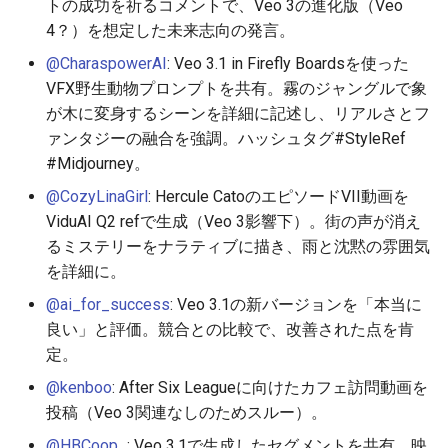
トの成功を祈るコメントで、Veo 3の進化版（Veo
2026-04-23
2026-04-27
2025-10-12
2026-04-27
2025-10-12
2026-04-24
2025-10-12
4？）を想定した未来志向の発言。
@CharaspowerAI
: Veo 3.1 in Firefly Boardsを使った
2026-04-22
2026-04-26
2025-10-11
2026-04-26
2025-10-11
2026-04-23
2025-10-11
VFX野生動物プロンプトを共有。霧のジャングルで象
が木に変身するシーンを詳細に記述し、リアルさとフ
2026-04-21
2026-04-25
2025-10-10
2026-04-25
2025-10-10
2026-04-22
2025-10-10
ァンタジーの融合を強調。ハッシュタグ#StyleRef
#Midjourney。
2026-04-20
2026-04-24
2025-10-09
2026-04-24
2025-10-09
2026-04-21
2025-10-09
@CozyLinaGirl
: Hercule CatoのエピソードVII動画を
2026-04-19
2026-04-23
2025-10-08
2026-04-23
2025-10-08
2026-04-20
2025-10-08
ViduAI Q2 refで生成（Veo 3影響下）。街の声が消え
るミステリーをナラティブに描き、雨と沈黙の雰囲気
2026-04-18
2026-04-22
2025-10-07
2026-04-22
2025-10-07
2026-04-19
2025-10-07
を詳細に。
@ai_for_success
: Veo 3.1の新バージョンを「本当に
2026-04-17
2026-04-21
2025-10-06
2026-04-21
2025-10-06
2026-04-18
2025-10-06
良い」と評価。競合との比較で、改善された点を肯
定。
2026-04-16
2026-04-20
2025-10-05
2026-04-20
2025-10-05
2026-04-17
2025-10-05
@kenboo
: After Six Leagueに向けたカフェ訪問動画を
投稿（Veo 3関連なしのためスルー）。
2026-04-15
2026-04-19
2025-10-04
2026-04-19
2025-10-04
2026-04-16
2025-10-04
@HBCoop_
: Veo 3.1で生成したセグメントを共有。映