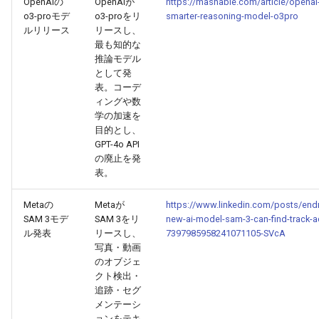
OpenAIの
OpenAIが
https://mashable.com/article/openai
2026-06-21
2026-06-21
2025-12-06
2026-01-18
2026-01-18
2026-06-19
2025-12-06
2026-01-18
2026-01-13
2026-06-19
2025-12-06
2026-01-18
2026-06-21
2026-06-16
o3-proモデ
o3-proをリ
smarter-reasoning-model-o3pro
ルリリース
リースし、
最も知的な
2026-06-20
2026-06-20
2025-12-05
2026-01-11
2026-01-11
2026-06-18
2025-12-05
2026-01-11
2026-06-18
2025-12-05
2026-01-11
2026-06-20
2026-06-15
推論モデル
として発
2026-06-19
2026-06-19
2025-12-04
2026-01-04
2026-01-04
2026-06-17
2025-12-04
2026-01-04
2026-06-17
2025-12-04
2026-01-04
2026-06-19
2026-06-14
表。コーデ
ィングや数
2026-06-18
2026-06-18
2025-12-03
2026-06-16
2025-12-03
2026-06-16
2025-12-03
2026-06-18
2026-06-13
学の加速を
目的とし、
GPT-4o API
2026-06-17
2026-06-17
2025-12-02
2026-06-14
2025-12-02
2026-06-15
2025-12-02
2026-06-17
2026-06-11
の廃止を発
表。
2026-06-16
2026-06-16
2025-12-01
2026-06-13
2025-12-01
2026-06-14
2025-12-01
2026-06-16
2026-06-10
Metaの
Metaが
https://www.linkedin.com/posts/endr
SAM 3モデ
SAM 3をリ
new-ai-model-sam-3-can-find-track-ac
2026-06-15
2026-06-15
2025-11-30
2026-06-12
2025-11-30
2026-06-13
2025-11-30
2026-06-15
2026-06-09
ル発表
リースし、
7397985958241071105-SVcA
写真・動画
2026-06-14
2026-06-14
2025-11-29
2026-06-11
2025-11-29
2026-06-12
2025-11-29
2026-06-14
2026-06-08
のオブジェ
クト検出・
2026-06-13
2026-06-13
2025-11-28
2026-06-10
2025-11-28
2026-06-11
2025-11-28
2026-06-13
2026-06-07
追跡・セグ
メンテーシ
ョンをテキ