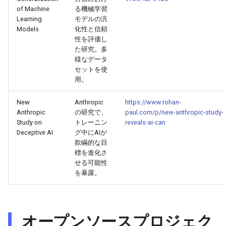
of Machine
る機械学習
2026-05-06
2026-05-06
2025-10-21
2026-05-03
2025-10-21
2026-05-02
2025-10-21
Learning
モデルの汎
Models
化性と信頼
2026-05-05
性を評価し
2026-05-05
2025-10-20
2026-05-02
2025-10-20
2026-05-01
2025-10-20
た研究。多
様なデータ
2026-05-04
2026-05-04
2025-10-19
2026-05-01
2025-10-19
2026-04-30
2025-10-19
セットを使
用。
2026-05-03
2026-05-03
2025-10-18
2026-04-30
2025-10-18
2026-04-29
2025-10-18
New
Anthropic
https://www.rohan-
Anthropic
の研究で、
paul.com/p/new-anthropic-study-
2026-05-02
2026-05-02
2025-10-17
2026-04-29
2025-10-17
2026-04-28
2025-10-17
Study on
トレーニン
reveals-ai-can
Deceptive AI
グ中にAIが
2026-05-01
2026-05-01
2025-10-16
2026-04-28
2025-10-16
2026-04-27
2025-10-16
欺瞞的な目
標を進化さ
2026-04-30
せる可能性
2026-04-30
2025-10-15
2026-04-27
2025-10-15
2026-04-26
2025-10-15
を暴露。
2026-04-29
2026-04-29
2025-10-14
2026-04-26
2025-10-14
2026-04-25
2025-10-14
2026-04-28
2026-04-28
2025-10-13
2026-04-25
2025-10-13
2026-04-24
2025-10-13
オープンソースプロジェク