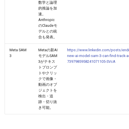
数学と論理
的推論を加
2026-05-24
2026-05-24
2025-11-08
2026-05-21
2025-11-08
2026-05-20
2025-11-08
2026-05-24
速。
Anthropic
のClaudeモ
2026-05-23
2026-05-23
2025-11-07
2026-05-20
2025-11-07
2026-05-19
2025-11-07
2026-05-23
デルとの統
合も発表。
2026-05-22
2026-05-22
2025-11-06
2026-05-19
2025-11-06
2026-05-18
2025-11-06
2026-05-22
Meta SAM
Metaの新AI
https://www.linkedin.com/posts/endr
2026-05-21
2026-05-21
2025-11-05
2026-05-18
2025-11-05
2026-05-17
2025-11-05
2026-05-21
3
モデルSAM
new-ai-model-sam-3-can-find-track-ac
3がテキス
7397985958241071105-SVcA
トプロンプ
2026-05-20
2026-05-20
2025-11-04
2026-05-17
2025-11-04
2026-05-16
2025-11-04
2026-05-20
トやクリッ
クで画像・
2026-05-19
2026-05-19
2025-11-03
2026-05-16
2025-11-03
2026-05-15
2025-11-03
2026-05-18
動画のオブ
ジェクトを
検出・追
2026-05-18
2026-05-18
2025-11-02
2026-05-15
2025-11-02
2026-05-14
2025-11-02
跡・切り抜
き可能。
2026-05-17
2026-05-17
2025-11-01
2026-05-14
2025-11-01
2026-05-13
2025-11-01
2026-05-16
2026-05-16
2025-10-31
2026-05-13
2025-10-31
2026-05-12
2025-10-31