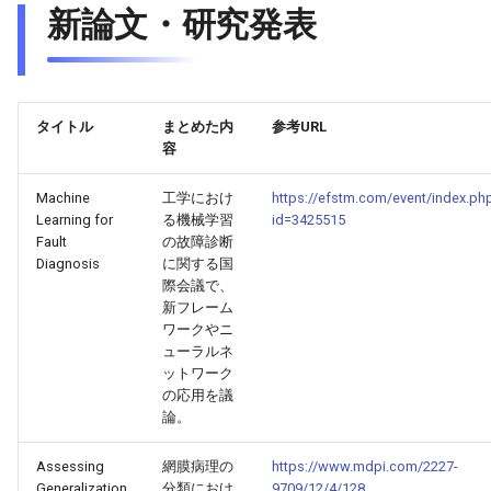
新論文・研究発表
2026-05-15
2026-05-15
2025-10-30
2026-05-12
2025-10-30
2026-05-11
2025-10-30
2026-05-14
2026-05-14
2025-10-29
2026-05-11
2025-10-29
2026-05-10
2025-10-29
タイトル
まとめた内
参考URL
2026-05-13
2026-05-13
2025-10-28
2026-05-10
2025-10-28
2026-05-09
2025-10-28
容
Machine
工学におけ
https://efstm.com/event/index.ph
2026-05-12
2026-05-12
2025-10-27
2026-05-09
2025-10-27
2026-05-08
2025-10-27
Learning for
る機械学習
id=3425515
Fault
の故障診断
2026-05-11
2026-05-11
2025-10-26
2026-05-08
2025-10-26
2026-05-07
2025-10-26
Diagnosis
に関する国
際会議で、
2026-05-10
新フレーム
2026-05-10
2025-10-25
2026-05-07
2025-10-25
2026-05-06
2025-10-25
ワークやニ
ューラルネ
2026-05-09
2026-05-09
2025-10-24
2026-05-06
2025-10-24
2026-05-05
2025-10-24
ットワーク
の応用を議
2026-05-08
2026-05-08
2025-10-23
2026-05-05
2025-10-23
2026-05-04
2025-10-23
論。
Assessing
網膜病理の
https://www.mdpi.com/2227-
2026-05-07
2026-05-07
2025-10-22
2026-05-04
2025-10-22
2026-05-03
2025-10-22
Generalization
分類におけ
9709/12/4/128