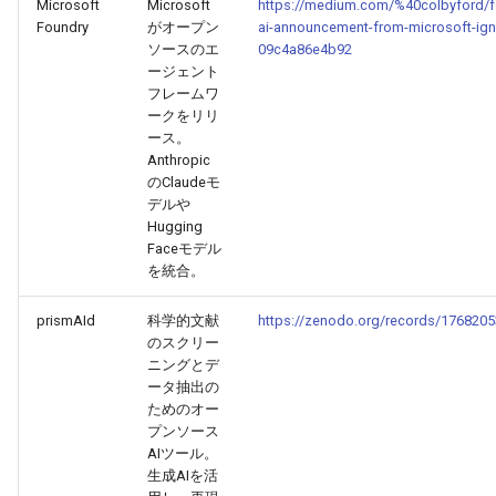
Microsoft
Microsoft
https://medium.com/%40colbyford/f
2026-04-18
2026-04-18
2025-10-03
2026-04-15
2025-10-03
2026-04-14
2025-10-03
Foundry
がオープン
ai-announcement-from-microsoft-ign
ソースのエ
09c4a86e4b92
2026-04-17
2026-04-17
2025-10-02
2026-04-14
2025-10-02
2026-04-13
2025-10-02
ージェント
フレームワ
ークをリリ
2026-04-16
2026-04-16
2025-10-01
2026-04-13
2025-10-01
2026-04-12
2025-10-01
ース。
Anthropic
2026-04-15
2026-04-15
2025-09-30
2026-04-12
2025-09-30
2026-04-11
2025-09-30
のClaudeモ
デルや
Hugging
2026-04-14
2026-04-14
2025-09-29
2026-04-11
2025-09-29
2026-04-10
2025-09-29
Faceモデル
を統合。
2026-04-13
2026-04-13
2025-09-28
2026-04-10
2025-09-28_week
2026-04-09
2025-09-28
prismAId
科学的文献
https://zenodo.org/records/1768205
2026-04-12
2026-04-12
2025-09-27
2026-04-09
2025-09-27
2026-04-08
2025-09-27
のスクリー
ニングとデ
ータ抽出の
2026-04-11
2026-04-11
2025-09-26
2026-04-08
2025-09-26
2026-04-07
2025-09-26
ためのオー
プンソース
2026-04-10
2026-04-10
2025-09-25
2026-04-07
2025-09-25
2026-04-06
2025-09-25
AIツール。
生成AIを活