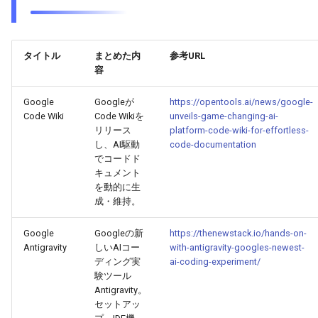
2026-03-21
2026-03-21
2025-09-01
2026-03-18
2026-03-17
タイトル
まとめた内
参考URL
2026-03-20
2026-03-20
2025-08-31
2026-03-17
2026-03-16
容
2026-03-19
2026-03-19
2025-08-30
2026-03-16
2026-03-15
Google
Googleが
https://opentools.ai/news/google-
Code Wiki
Code Wikiを
unveils-game-changing-ai-
リリース
platform-code-wiki-for-effortless-
2026-03-18
2026-03-18
2025-08-29
2026-03-15
2026-03-14
し、AI駆動
code-documentation
でコードド
2026-03-17
2026-03-17
2025-08-28
2026-03-14
2026-03-13
キュメント
を動的に生
成・維持。
2026-03-16
2026-03-16
2025-08-27
2026-03-13
2026-03-12
Google
Googleの新
https://thenewstack.io/hands-on-
2026-03-15
2026-03-15
2025-08-26
2026-03-12
2026-03-11
Antigravity
しいAIコー
with-antigravity-googles-newest-
ディング実
ai-coding-experiment/
2026-03-14
2026-03-14
2025-08-25
2026-03-11
2026-03-10
験ツール
Antigravity。
セットアッ
2026-03-13
2026-03-13
2025-08-24
2026-03-10
2026-03-09