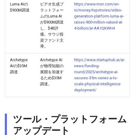
2026-03-31
2026-03-31
2025-09-11
2026-03-28
2025-09-15
2026-03-27
Luma AIの
ビデオ生成プ
https://www.msn.com/en-
$900M調達
ラットフォー
in/money/topstories/video-
2026-03-30
2026-03-30
2025-09-10
2026-03-27
2026-03-26
ムのLuma AI
generation-platform-luma-ai-
が$900M調達
raises-900-million-valued-at-
し、$4B評
4-billion/ar-AA1QKWH4
2026-03-29
2026-03-29
2025-09-09
2026-03-26
2026-03-25
価。サウジ投
資ファンド主
2026-03-28
2026-03-28
2025-09-08
2026-03-25
2026-03-24
導。
2026-03-27
2026-03-27
2025-09-07
2026-03-24
2026-03-23
Archetype
Archetype AI
https://www.startuphub.ai/ai-
AIの$35M
が物理知能の
news/funding-
調達
展開を加速す
round/2025/archetype-ai-
2026-03-26
2026-03-26
2025-09-06
2026-03-23
2026-03-22
るため$35M
secures-35m-series-a-to-
調達。
scale-physical-intelligence-
2026-03-25
2026-03-25
2025-09-05
2026-03-22
2026-03-21
deployment/
2026-03-24
2026-03-24
2025-09-04
2026-03-21
2026-03-20
ツール・プラットフォーム
2026-03-23
2026-03-23
2025-09-03
2026-03-20
2026-03-19
アップデート
2026-03-22
2026-03-22
2025-09-02
2026-03-19
2026-03-18