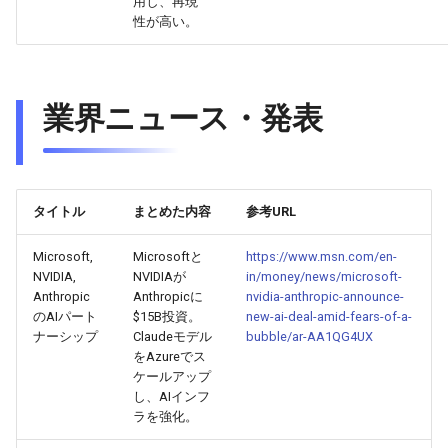
用し、再現
2026-04-09
2026-04-09
2025-09-24
2026-04-06
2025-09-24
2026-04-05
2025-09-24
性が高い。
2026-04-08
2026-04-08
2025-09-23
2026-04-05
2025-09-23
2026-04-04
2025-09-23
2026-04-07
2026-04-07
2025-09-22
2026-04-04
2025-09-22
2026-04-03
2025-09-22
業界ニュース・発表
2026-04-06
2026-04-06
2025-09-21
2026-04-03
2025-09-21
2026-04-02
2025-09-21
2026-04-05
2026-04-05
2025-09-17
2026-04-02
2025-09-21-week
2026-04-01
2025-09-20
タイトル
まとめた内容
参考URL
2026-04-04
2026-04-04
2025-09-16
2026-04-01
2025-09-20
2026-03-31
Microsoft,
Microsoftと
https://www.msn.com/en-
NVIDIA,
NVIDIAが
in/money/news/microsoft-
Anthropic
Anthropicに
nvidia-anthropic-announce-
2026-04-03
2026-04-03
2025-09-15
2026-03-31
2025-09-19
2026-03-30
のAIパート
$15B投資。
new-ai-deal-amid-fears-of-a-
ナーシップ
Claudeモデル
bubble/ar-AA1QG4UX
2026-04-02
2026-04-02
2025-09-14
2026-03-30
2025-09-18
2026-03-29
をAzureでス
ケールアップ
し、AIインフ
2026-04-01
2026-04-01
2025-09-12
2026-03-29
2025-09-16
2026-03-28
ラを強化。