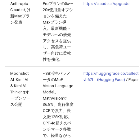
Anthropic:
Proプランの5x〜
https://claude.ai/upgrade
2025-12-06
2026-06-21
2025-12-06
2026-01-18
2026-01-18
2026-06-19
2025-12-06
2026-01-18
2026-01-13
2026-06-19
2025-12-06
2026-01-18
2026-06-21
2026-06-16
Claude向け
20x使用量オプシ
新Maxプラ
ョンを備えた
2025-12-05
2026-06-20
2025-12-05
2026-01-11
2026-01-11
2026-06-18
2025-12-05
2026-01-11
2026-06-18
2025-12-05
2026-01-11
2026-06-20
2026-06-15
ン発表
Maxプラン導
入。最新機能・
モデルへの優先
2025-12-04
2026-06-19
2025-12-04
2026-01-04
2026-01-04
2026-06-17
2025-12-04
2026-01-04
2026-06-17
2025-12-04
2026-01-04
2026-06-19
2026-06-14
アクセスを提供
し、高負荷ユー
2025-12-03
2026-06-18
2025-12-03
2026-06-16
2025-12-03
2026-06-16
2025-12-03
2026-06-18
2026-06-13
ザー向けに柔軟
性を強化。
2025-12-02
2026-06-17
2025-12-02
2026-06-14
2025-12-02
2026-06-15
2025-12-02
2026-06-17
2026-06-11
Moonshot
~3B活性パラメ
https://huggingface.co/collec
AI: Kimi-VL
ータのMoE
vl-67f... (Hugging Face)
/ Paper
2025-12-01
2026-06-16
2025-12-01
2026-06-13
2025-12-01
2026-06-14
2025-12-01
2026-06-16
2026-06-10
& Kimi-VL-
Vision-Language
Thinkingオ
Model。
2025-11-30
2026-06-15
2025-11-30
2026-06-12
2025-11-30
2026-06-13
2025-11-30
2026-06-15
2026-06-09
ープンソー
MathVisionで
ス公開
36.8%、高解像度
OCRで強力、長
2025-11-29
2026-06-14
2025-11-29
2026-06-11
2025-11-29
2026-06-12
2025-11-29
2026-06-14
2026-06-08
文脈128K対応。
GPT-4o超えのベ
2025-11-28
2026-06-13
2025-11-28
2026-06-10
2025-11-28
2026-06-11
2025-11-28
2026-06-13
2026-06-07
ンチマーク多数
で、軽量ながら