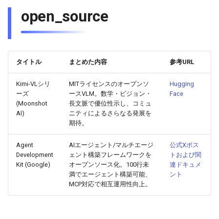
open_source
2025-11-08
2026-05-24
2025-11-08
2026-05-21
2025-11-08
2026-05-20
2025-11-08
2026-05-24
2025-11-07
2026-05-23
2025-11-07
2026-05-20
2025-11-07
2026-05-19
2025-11-07
2026-05-23
タイトル
まとめた内容
参考URL
2025-11-06
2026-05-22
2025-11-06
2026-05-19
2025-11-06
2026-05-18
2025-11-06
2026-05-22
Kimi-VLシリ
MITライセンスのオープンソ
Hugging
2025-11-05
2026-05-21
2025-11-05
2026-05-18
2025-11-05
2026-05-17
2025-11-05
2026-05-21
ーズ
ースVLM。数学・ビジョン・
Face
(Moonshot
長文脈で優位性示し、コミュ
AI)
ニティによるさらなる発展を
2025-11-04
2026-05-20
2025-11-04
2026-05-17
2025-11-04
2026-05-16
2025-11-04
2026-05-20
期待。
2025-11-03
2026-05-19
2025-11-03
2026-05-16
2025-11-03
2026-05-15
2025-11-03
2026-05-18
Agent
AIエージェント/マルチエージ
公式Xポス
Development
ェント構築フレームワークを
トおよび関
2025-11-02
Kit (Google)
オープンソース化。100行未
2026-05-18
2025-11-02
2026-05-15
2025-11-02
2026-05-14
2025-11-02
連ドキュメ
満でエージェント構築可能、
ント
MCP対応で相互運用性向上。
2025-11-01
2026-05-17
2025-11-01
2026-05-14
2025-11-01
2026-05-13
2025-11-01
2025-10-31
2026-05-16
2025-10-31
2026-05-13
2025-10-31
2026-05-12
2025-10-31