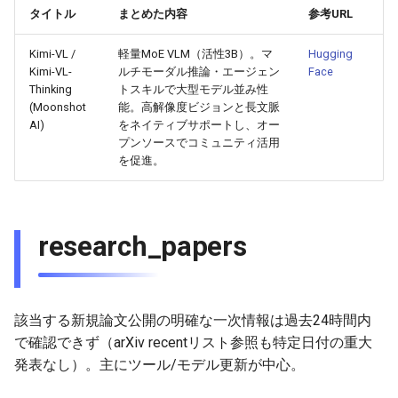
2025-11-18
2026-06-03
2025-11-18
2026-05-31
2025-11-18
2026-05-30
2025-11-18
2026-06-03
タイトル
まとめた内容
参考URL
2025-11-17
2026-06-02
2025-11-17
2026-05-30
2025-11-17
2026-05-29
2025-11-17
2026-06-02
Kimi-VL /
軽量MoE VLM（活性3B）。マ
Hugging
Kimi-VL-
ルチモーダル推論・エージェン
Face
2025-11-16
2026-06-01
2025-11-16
2026-05-29
2025-11-16
2026-05-28
2025-11-16
2026-06-01
Thinking
トスキルで大型モデル並み性
(Moonshot
能。高解像度ビジョンと長文脈
AI)
をネイティブサポートし、オー
2025-11-15
2026-05-31
2025-11-15
2026-05-28
2025-11-15
2026-05-27
2025-11-15
2026-05-31
プンソースでコミュニティ活用
を促進。
2025-11-14
2026-05-30
2025-11-14
2026-05-27
2025-11-14
2026-05-26
2025-11-14
2026-05-30
2025-11-13
2026-05-29
2025-11-13
2026-05-26
2025-11-13
2026-05-25
2025-11-13
2026-05-29
research_papers
2025-11-12
2026-05-28
2025-11-12
2026-05-25
2025-11-12
2026-05-24
2025-11-12
2026-05-28
2025-11-11
2026-05-27
2025-11-11
2026-05-24
2025-11-11
2026-05-23
2025-11-11
2026-05-27
該当する新規論文公開の明確な一次情報は過去24時間内
で確認できず（arXiv recentリスト参照も特定日付の重大
2025-11-10
2026-05-26
2025-11-10
2026-05-23
2025-11-10
2026-05-22
2025-11-10
2026-05-26
発表なし）。主にツール/モデル更新が中心。
2025-11-09
2026-05-25
2025-11-09
2026-05-22
2025-11-09
2026-05-21
2025-11-09
2026-05-25