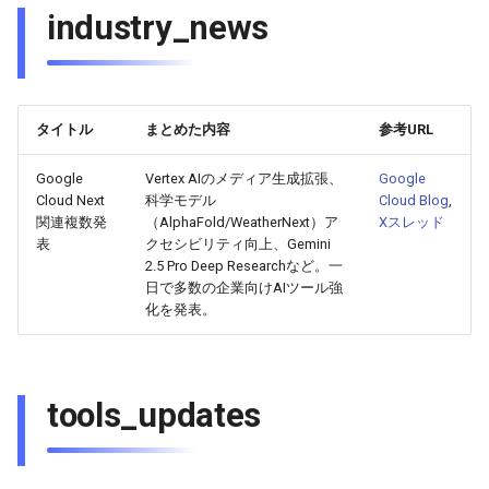
industry_news
2025-10-30
2026-05-15
2025-10-30
2026-05-12
2025-10-30
2026-05-11
2025-10-30
2025-10-29
2026-05-14
2025-10-29
2026-05-11
2025-10-29
2026-05-10
2025-10-29
タイトル
まとめた内容
参考URL
2025-10-28
2026-05-13
2025-10-28
2026-05-10
2025-10-28
2026-05-09
2025-10-28
Google
Vertex AIのメディア生成拡張、
Google
2025-10-27
2026-05-12
2025-10-27
2026-05-09
2025-10-27
2026-05-08
2025-10-27
Cloud Next
科学モデル
Cloud Blog
,
関連複数発
（AlphaFold/WeatherNext）ア
Xスレッド
表
クセシビリティ向上、Gemini
2025-10-26
2026-05-11
2025-10-26
2026-05-08
2025-10-26
2026-05-07
2025-10-26
2.5 Pro Deep Researchなど。一
日で多数の企業向けAIツール強
2025-10-25
2026-05-10
2025-10-25
2026-05-07
2025-10-25
2026-05-06
2025-10-25
化を発表。
2025-10-24
2026-05-09
2025-10-24
2026-05-06
2025-10-24
2026-05-05
2025-10-24
tools_updates
2025-10-23
2026-05-08
2025-10-23
2026-05-05
2025-10-23
2026-05-04
2025-10-23
2025-10-22
2026-05-07
2025-10-22
2026-05-04
2025-10-22
2026-05-03
2025-10-22