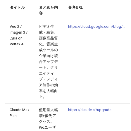
タイトル
まとめた内
参考URL
2025-10-21
2026-05-06
2025-10-21
2026-05-03
2025-10-21
2026-05-02
2025-10-21
容
2025-10-20
2026-05-05
2025-10-20
2026-05-02
2025-10-20
2026-05-01
2025-10-20
Veo 2 /
ビデオ生
https://cloud.google.com/blog/...
Imagen 3 /
成・編集、
2025-10-19
2026-05-04
2025-10-19
2026-05-01
2025-10-19
2026-04-30
2025-10-19
Lyria on
画像高品質
Vertex AI
化、音楽生
成ツールの
2025-10-18
2026-05-03
2025-10-18
2026-04-30
2025-10-18
2026-04-29
2025-10-18
企業向け統
合アップデ
2025-10-17
2026-05-02
2025-10-17
2026-04-29
2025-10-17
2026-04-28
2025-10-17
ート。クリ
エイティ
ブ・メディ
2025-10-16
2026-05-01
2025-10-16
2026-04-28
2025-10-16
2026-04-27
2025-10-16
ア制作の効
率を大幅向
2025-10-15
2026-04-30
2025-10-15
2026-04-27
2025-10-15
2026-04-26
2025-10-15
上。
2025-10-14
2026-04-29
2025-10-14
2026-04-26
2025-10-14
2026-04-25
2025-10-14
Claude Max
使用量大幅
https://claude.ai/upgrade
Plan
増+優先ア
クセス。
2025-10-13
2026-04-28
2025-10-13
2026-04-25
2025-10-13
2026-04-24
2025-10-13
Proユーザ