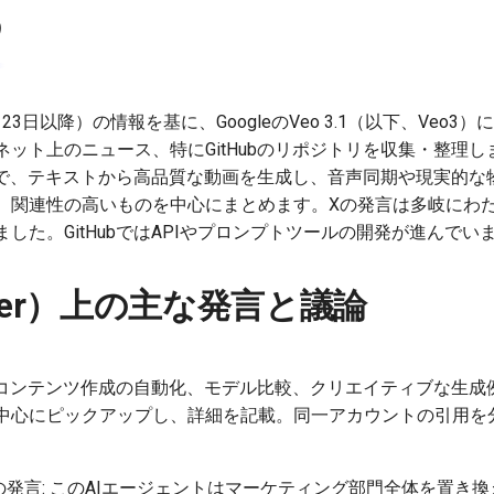
め
23日以降）の情報を基に、GoogleのVeo 3.1（以下、Veo3）に
ト上のニュース、特にGitHubのリポジトリを収集・整理しました
ルで、テキストから高品質な動画を生成し、音声同期や現実的な
、関連性の高いものを中心にまとめます。Xの発言は多岐にわ
した。GitHubではAPIやプロンプトツールの開発が進んでい
itter）上の主な発言と議論
したコンテンツ作成の自動化、モデル比較、クリエイティブな生成
中心にピックアップし、詳細を記載。同一アカウントの引用を
。
の発言: このAIエージェントはマーケティング部門全体を置き換