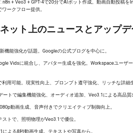
 n8n + Veo3 + GPT-4で20分でAIボット作成。動画自動投稿をIns
でワークフロー提供。
ターネット上のニュースとアップデ
最新機能強化が話題。Googleの公式ブログを中心に。
1をGoogle Vidsに統合し、アバター生成を強化。Workspaceユ
ni APIで利用可能。現実性向上、プロンプト遵守強化、リッチな詳細
プデートで編集機能強化、オーディオ追加、Veo3.1による高品
o3は1080p動画生成、音声付きでクリエイティブ制御向上。
g AIのテストで、照明物理がVeo3.1で優位。
eo3.1による8秒動画生成。テキストや写真から。