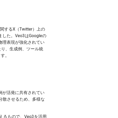
関するX（Twitter）上の
。Veo3はGoogleの
物理表現が強化されてい
たり、生成例、ツール統
ます。
例が活発に共有されてい
分散させるため、多様な
えるもので、Veo3を活用