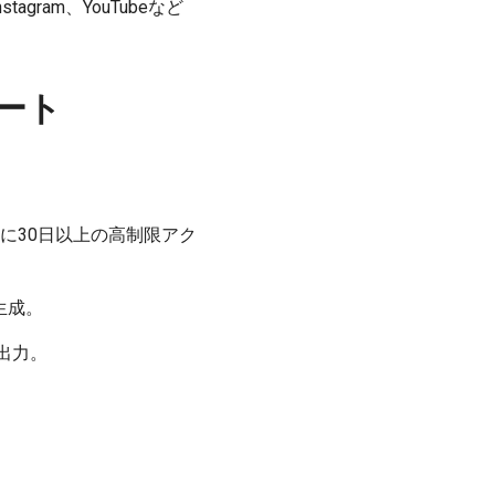
tagram、YouTubeなど
ート
ーザーに30日以上の高制限アク
生成。
質出力。