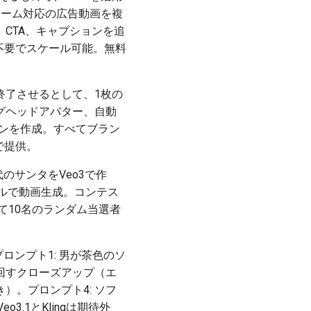
ォーム対応の広告動画を複
CTA、キャプションを追
ール不要でスケール可能。無料
作を終了させるとして、1枚の
グヘッドアバター、自動
ションを作成。すべてブラン
で提供。
代のサンタをVeo3で作
 2.3モデルで動画生成。コンテス
加えて10名のランダム当選者
スト。プロンプト1: 男が茶色のソ
回すクローズアップ（エ
）。プロンプト4: ソフ
3.1とKlingは期待外