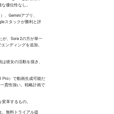
明確な優位性なし。
ーン）、Geminiアプリ、
Googleスタックが勝利と評
が、Sora 2の方が単一
でエンディングを追加。
成。動画は彼女の活動を描き、
 AI Pro）で動画生成可能だ
的一貫性強い。戦略計画で
程を変革するもの。
x AIで統合。無料トライアル提