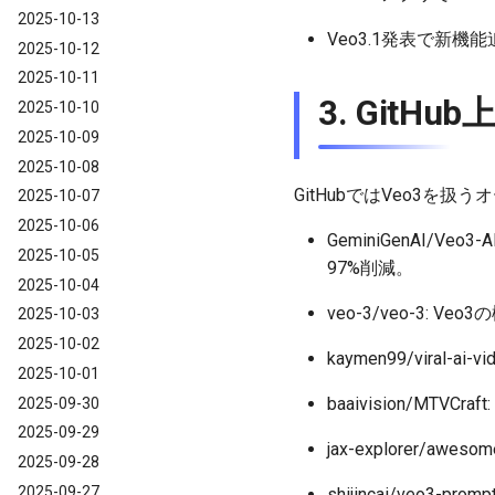
2025-10-13
Veo3.1発表で新
2025-10-12
2025-10-11
3. Git
2025-10-10
2025-10-09
2025-10-08
GitHubではVeo3を
2025-10-07
2025-10-06
GeminiGenAI/V
2025-10-05
97%削減。
2025-10-04
veo-3/veo-3: V
2025-10-03
2025-10-02
kaymen99/vira
2025-10-01
baaivision/M
2025-09-30
2025-09-29
jax-explorer/a
2025-09-28
2025-09-27
shijincai/veo3