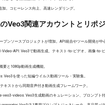
機能追加。コヒーレンス向上、高速レンダリング。
Hub上のVeo3関連アカウントとリポ
扱うオープンソースプロジェクトが増加。API統合やツール開発が中
eo3-AI-Video-API: Veo3で動画生成、テキスト-to-ビデオ、画
eo3の概要と1080p動画生成機能。
l-ai-vids: Veo3を使った短編ウイルス動画ツール・実験集。
TVCraft: テキストから同期音声付き動画生成フレームワーク。
wesome-veo3-videos: Veo3生成動画のキュレーション、プロンプ
-prompt-generator: Veo3/3.1専用プロンプトジェネレータ。高