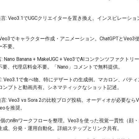
言: Veo3.1でUGCクリエイターを置き換え。インスピレーション
 Veo3でキャラクター作成・アニメーション。ChatGPTとVeo3
ー不要。
 Nano Banana + MakeUGC + Veo3でAIコンテンツフ
不要、代理店料金不要。「Nano」コメントで無料提供。
: Veo3.1で食べ物、特にデザートの生成例。マカロン、パティスリ
の詳細プロンプトと動画共有。シネマティックなショット記述。
言: Veo3 vs Sora 2の比較ブログ投稿。オーディオが必要ならVe
deoを推奨。
10個のn8nワークフローを整理。Veo3を使った視覚一貫性（顔
の動画生成、分発・運用自動化。詳細ステップとリンク共有。