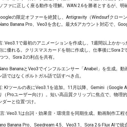
ソファに正しく座る動作を理解。WAN 2.6を勝者とするが、
oogleの限定オファーを絶賛し、Antigravity（Windsurfクロ
les、Nano Banana Pro、Veo3を含む。最大6アカウント対応で、
: Veo3.1で最初のアニメーションを作成し、1週間以上かかった
に優れる。クリスマスカードを朝に作成し、仕事後にSora 2
つつ、Sora 2の利点を共有。
Nano BananaとVeo3でインフルエンサー「Anabel」を生
ン語ではなくポルトガル語で話すべき点。
: KIツールの表にVeo3.1を追加。11月以降、Gemini（Google
り（Proユーザー向け）。短い高品質クリップに焦点で、物理
ウンダーと位置づけ。
言: Veo3.1は台詞・効果音・環境音を同期生成。動画制作工
no Banana Pro、Seedream 4.5、Veo3.1、Sora 2をFlu