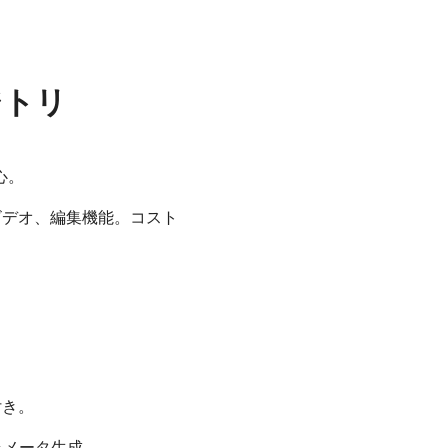
ジトリ
心。
像-to-ビデオ、編集機能。コスト
ト付き。
品質パラメータ生成。