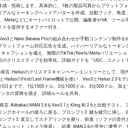
作成・投稿します。具体的に、1枚の製品写真からプラットフ
リアルなトーキングヘッドアバターを作成。自動フック、角度、
eels、Metaなどにオートパイロットで公開。編集者やVA、ツ
イドを提供するオファー付き。
 Veo3とNano Banana Proの組み合わせが手動コンテンツ制
プラットフォーム対応広告を生成。ハイパーリアルなトーキン
キャプションを備え、無限のTikTok/Reels/Metaバリエー
百のクリエイティブを効率化。詳細ガイドを「UGC」コメント
発言: Hailuoのクリスマスキャンペーンエントリーとして、現
ProとHailuoのFirst/Last Frame機能を使い、Veo3とHailuo
月5日までで、1位1500ドル、2位1000ドル、3位500ドル、
はサンタの冒険を描き、詳細ルールを共有。
言: AlibabaのWAN 2.6をVeo3.1とKling AI 2.6と比較テ
リングホイールの後ろに座る。プロンプト2: 鍵を鍵穴に挿し、
ンプト3: 直立してステアリングを握り、前進（ソファの音付き
ショット（カメラ後退）。結果: WAN 2.6が意外に優秀で、Veo