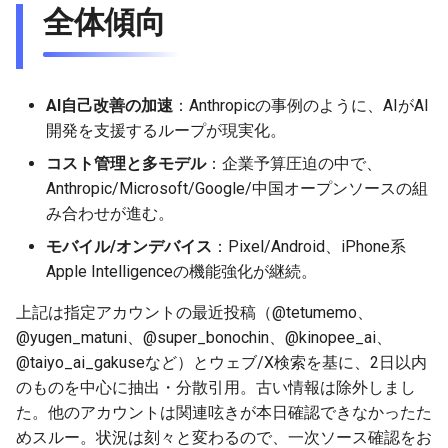
全体傾向
2025-11-08
2026-05-24
2025-11-08
2026-05-21
2025-11-08
2026-05-20
2025-11-08
2026-05-24
2025-11-07
2026-05-23
2025-11-07
2026-05-20
2025-11-07
2026-05-19
2025-11-07
2026-05-23
AI自己改善の加速
：Anthropicの事例のように、AIがAI
開発を支援するループが現実化。
2025-11-06
2026-05-22
2025-11-06
2026-05-19
2025-11-06
2026-05-18
2025-11-06
2026-05-22
コスト管理と多モデル
：企業予算圧迫の中で、
Anthropic/Microsoft/Google/中国オープンソースの組
2025-11-05
2026-05-21
2025-11-05
2026-05-18
2025-11-05
2026-05-17
2025-11-05
2026-05-21
み合わせが進む。
2025-11-04
2026-05-20
2025-11-04
2026-05-17
2025-11-04
2026-05-16
2025-11-04
2026-05-20
モバイル/オンデバイス
：Pixel/Android、iPhone系
Apple Intelligenceの機能強化が継続。
2025-11-03
2026-05-19
2025-11-03
2026-05-16
2025-11-03
2026-05-15
2025-11-03
2026-05-18
上記は指定アカウントの最近投稿（@tetumemo、
@yugen_matuni、@super_bonochin、@kinopee_ai、
2025-11-02
2026-05-18
2025-11-02
2026-05-15
2025-11-02
2026-05-14
2025-11-02
@taiyo_ai_gakuseなど）とウェブ/X検索を基に、2日以内
2025-11-01
のものを中心に抽出・分散引用。古い情報は除外しまし
2026-05-17
2025-11-01
2026-05-14
2025-11-01
2026-05-13
2025-11-01
た。他のアカウントは関連呟きが本日確認できなかったた
2025-10-31
2026-05-16
2025-10-31
2026-05-13
2025-10-31
2026-05-12
2025-10-31
めスルー。状況は刻々と変わるので、一次ソース確認をお