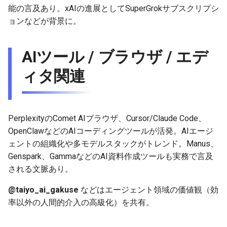
2025-11-18
2026-06-03
2025-11-18
2026-05-31
2025-11-18
2026-05-30
2025-11-18
2026-06-03
能の言及あり。xAIの進展としてSuperGrokサブスクリプシ
ョンなどが背景に。
2025-11-17
2026-06-02
2025-11-17
2026-05-30
2025-11-17
2026-05-29
2025-11-17
2026-06-02
2025-11-16
2026-06-01
2025-11-16
2026-05-29
2025-11-16
2026-05-28
2025-11-16
2026-06-01
AIツール / ブラウザ / エデ
ィタ関連
2025-11-15
2026-05-31
2025-11-15
2026-05-28
2025-11-15
2026-05-27
2025-11-15
2026-05-31
2025-11-14
2026-05-30
2025-11-14
2026-05-27
2025-11-14
2026-05-26
2025-11-14
2026-05-30
PerplexityのComet AIブラウザ、Cursor/Claude Code、
2025-11-13
2026-05-29
2025-11-13
2026-05-26
2025-11-13
2026-05-25
2025-11-13
2026-05-29
OpenClawなどのAIコーディングツールが活発。AIエージ
ェントの組織化や多モデルスタックがトレンド。Manus、
2025-11-12
2026-05-28
2025-11-12
2026-05-25
2025-11-12
2026-05-24
2025-11-12
2026-05-28
Genspark、GammaなどのAI資料作成ツールも実務で言及
される文脈あり。
2025-11-11
2026-05-27
2025-11-11
2026-05-24
2025-11-11
2026-05-23
2025-11-11
2026-05-27
@taiyo_ai_gakuse
などはエージェント領域の価値観（効
2025-11-10
2026-05-26
2025-11-10
2026-05-23
2025-11-10
2026-05-22
2025-11-10
2026-05-26
率以外の人間的介入の高級化）を共有。
2025-11-09
2026-05-25
2025-11-09
2026-05-22
2025-11-09
2026-05-21
2025-11-09
2026-05-25