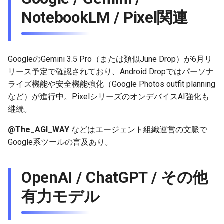
2025-12-06
2026-06-21
2025-12-06
2026-01-18
2026-01-18
2026-06-19
2025-12-06
2026-01-18
2026-01-13
2026-06-19
2025-12-06
2026-01-18
2026-06-21
2026-06-16
NotebookLM / Pixel関連
2025-12-05
2026-06-20
2025-12-05
2026-01-11
2026-01-11
2026-06-18
2025-12-05
2026-01-11
2026-06-18
2025-12-05
2026-01-11
2026-06-20
2026-06-15
2025-12-04
2026-06-19
2025-12-04
2026-01-04
2026-01-04
2026-06-17
2025-12-04
2026-01-04
2026-06-17
2025-12-04
2026-01-04
2026-06-19
2026-06-14
GoogleのGemini 3.5 Pro（または類似June Drop）が6月リ
リース予定で確認されており、Android Dropではパーソナ
2025-12-03
2026-06-18
2025-12-03
2026-06-16
2025-12-03
2026-06-16
2025-12-03
2026-06-18
2026-06-13
ライズ機能や安全機能強化（Google Photos outfit planning
など）が進行中。PixelシリーズのオンデバイスAI強化も
2025-12-02
2026-06-17
2025-12-02
2026-06-14
2025-12-02
2026-06-15
2025-12-02
2026-06-17
2026-06-11
継続。
@The_AGI_WAY
などはエージェント組織運営の文脈で
2025-12-01
2026-06-16
2025-12-01
2026-06-13
2025-12-01
2026-06-14
2025-12-01
2026-06-16
2026-06-10
Google系ツールの言及あり。
2025-11-30
2026-06-15
2025-11-30
2026-06-12
2025-11-30
2026-06-13
2025-11-30
2026-06-15
2026-06-09
OpenAI / ChatGPT / その他
2025-11-29
2026-06-14
2025-11-29
2026-06-11
2025-11-29
2026-06-12
2025-11-29
2026-06-14
2026-06-08
有力モデル
2025-11-28
2026-06-13
2025-11-28
2026-06-10
2025-11-28
2026-06-11
2025-11-28
2026-06-13
2026-06-07