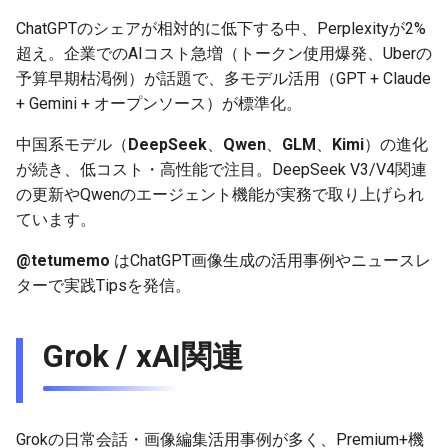
2025-11-27
2026-06-12
2025-11-27
2026-06-09
2025-11-27
2026-06-10
2025-11-27
2026-06-12
2026-06-06
ChatGPTのシェアが相対的に低下する中、Perplexityが2%
超え。企業でのAIコスト急増（トークン使用爆発、Uberの
2025-11-26
2026-06-11
2025-11-26
2026-06-08
2025-11-26
2026-06-09
2025-11-26
2026-06-11
2026-06-05
予算早期枯渇例）が話題で、多モデル活用（GPT + Claude
+ Gemini + オープンソース）が標準化。
2025-11-25
2026-06-10
2025-11-25
2026-06-07
2025-11-25
2026-06-07
2025-11-25
2026-06-10
2026-06-04
中国系モデル（
DeepSeek
、
Qwen
、
GLM
、
Kimi
）の進化
2025-11-24
2026-06-09
2025-11-24
2026-06-06
2025-11-24
2026-06-06
2025-11-24
2026-06-09
2026-06-03
が続き、低コスト・高性能で注目。DeepSeek V3/V4関連
の更新やQwenのエージェント機能が実務で取り上げられ
2025-11-23
2026-06-08
2025-11-23
2026-06-05
2025-11-23
2026-06-05
2025-11-23
2026-06-08
2026-06-02
ています。
2025-11-22
2026-06-07
2025-11-22
2026-06-04
2025-11-22
2026-06-04
2025-11-22
2026-06-07
2026-06-01
@tetumemo
はChatGPT画像生成の活用事例やニュースレ
ターで実践Tipsを発信。
2025-11-21
2026-06-06
2025-11-21
2026-06-03
2025-11-21
2026-06-03
2025-11-21
2026-06-06
2026-05-31
Grok / xAI関連
2025-11-20
2026-06-05
2025-11-20
2026-06-02
2025-11-20
2026-06-02
2025-11-20
2026-06-05
2026-05-30
2025-11-19
2026-06-04
2025-11-19
2026-06-01
2025-11-19
2026-05-31
2025-11-19
2026-06-04
Grokの日常会話・画像編集活用事例が多く、Premium+機