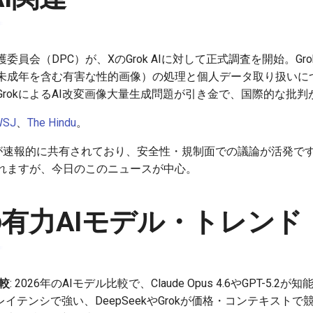
員会（DPC）が、XのGrok AIに対して正式調査を開始。Gr
未成年を含む有害な性的画像）の処理と個人データ取り扱いにつ
rokによるAI改変画像大量生成問題が引き金で、国際的な批
WSJ
、
The Hindu
。
が速報的に共有されており、安全性・規制面での議論が活発で
られますが、今日のこのニュースが中心。
有力AIモデル・トレンド
較
: 2026年のAIモデル比較で、Claude Opus 4.6やGPT-5
低レイテンシで強い、DeepSeekやGrokが価格・コンテキス