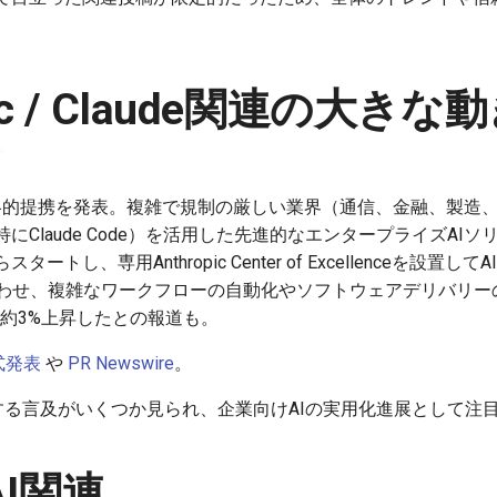
pic / Claude関連の大きな
opicが戦略的提携を発表。複雑で規制の厳しい業界（通信、金融、製
（特にClaude Code）を活用した先進的なエンタープライズA
トし、専用Anthropic Center of Excellenceを設置
zと組み合わせ、複雑なワークフローの自動化やソフトウェアデリバリ
株が約3%上昇したとの報道も。
公式発表
や
PR Newswire
。
する言及がいくつか見られ、企業向けAIの実用化進展として注
xAI関連