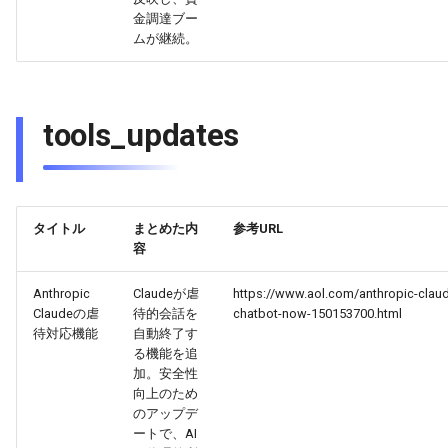
金調達ブー
2026-03-12
2026-03-12
2025-08-27
2026-03-09
2026-03-08
ムが継続。
2026-03-11
2026-03-11
2025-08-26
2026-03-08
2026-03-07
tools_updates
2026-03-10
2026-03-10
2025-08-25
2026-03-07
2026-03-06
2026-03-09
2026-03-09
2025-08-24
2026-03-06
2026-03-05
タイトル
まとめた内
参考URL
2026-03-08
2026-03-08
2025-08-23
2026-03-05
2026-03-04
容
2026-03-07
2026-03-07
2025-08-22
2026-03-04
2026-03-03
Anthropic
Claudeが虐
https://www.aol.com/anthropic-claud
Claudeの虐
待的会話を
chatbot-now-150153700.html
2026-03-06
2026-03-06
2025-08-21
2026-03-03
2026-03-02
待対応機能
自動終了す
る機能を追
加。安全性
2026-03-05
2026-03-05
2025-08-20
2026-03-02
2026-03-01
向上のため
のアップデ
2026-03-04
2026-03-04
2025-08-19
2026-03-01
2026-02-28
ートで、AI