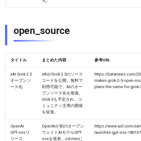
究。
2026-04-18
2026-04-18
2025-10-03
2026-04-15
2025-10-03
2026-04-14
2025-10-03
2026-04-17
2026-04-17
2025-10-02
2026-04-14
2025-10-02
2026-04-13
2025-10-02
open_source
2026-04-16
2026-04-16
2025-10-01
2026-04-13
2025-10-01
2026-04-12
2025-10-01
2026-04-15
2026-04-15
2025-09-30
2026-04-12
2025-09-30
2026-04-11
2025-09-30
タイトル
まとめた内容
参考URL
2026-04-14
2026-04-14
2025-09-29
2026-04-11
2025-09-29
2026-04-10
2025-09-29
xAI Grok 2.5
xAIがGrok 2.5のソース
https://betanews.com/20
オープンソ
コードを公開。無料で
makes-grok-2-5-open-sou
2026-04-13
2026-04-13
2025-09-28
2026-04-10
2025-09-28_week
2026-04-09
2025-09-28
ース化
利用可能で、AIのオー
plans-the-same-for-grok-
プンソース化を推進。
2026-04-12
2026-04-12
2025-09-27
2026-04-09
2025-09-27
2026-04-08
2025-09-27
Grok 3も予定され、コ
ミュニティ主導の開発
を促進。
2026-04-11
2026-04-11
2025-09-26
2026-04-08
2025-09-26
2026-04-07
2025-09-26
OpenAI
OpenAIが初のオープン
https://www.aol.com/sam
2026-04-10
2026-04-10
2025-09-25
2026-04-07
2025-09-25
2026-04-06
2025-09-25
GPT-ossリ
ウェイトAIモデルGPT-
launches-gpt-oss-180137
リース
ossを発表。o4-miniに