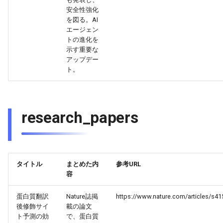
安全性強化
2026-05-15
2026-05-15
2025-10-30
2026-05-12
2025-10-30
2026-05-11
2025-10-30
を図る。AI
エージェン
トの進化を
2026-05-14
2026-05-14
2025-10-29
2026-05-11
2025-10-29
2026-05-10
2025-10-29
示す重要な
アップデー
2026-05-13
2026-05-13
2025-10-28
2026-05-10
2025-10-28
2026-05-09
2025-10-28
ト。
2026-05-12
2026-05-12
2025-10-27
2026-05-09
2025-10-27
2026-05-08
2025-10-27
research_papers
2026-05-11
2026-05-11
2025-10-26
2026-05-08
2025-10-26
2026-05-07
2025-10-26
2026-05-10
2026-05-10
2025-10-25
2026-05-07
2025-10-25
2026-05-06
2025-10-25
2026-05-09
タイトル
まとめた内
参考URL
2026-05-09
2025-10-24
2026-05-06
2025-10-24
2026-05-05
2025-10-24
容
2026-05-08
2026-05-08
2025-10-23
2026-05-05
2025-10-23
2026-05-04
2025-10-23
蛋白質翻訳
Nature誌掲
https://www.nature.com/articles/s41
後修飾サイ
載の論文
2026-05-07
2026-05-07
2025-10-22
2026-05-04
2025-10-22
2026-05-03
2025-10-22
ト予測の効
で、蛋白質