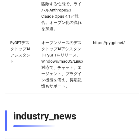
2026-04-09
2026-04-09
2025-09-24
2026-04-06
2025-09-24
2026-04-05
2025-09-24
匹敵する性能で、ライ
バルAnthropicの
Claude Opus 4.1と競
2026-04-08
2026-04-08
2025-09-23
2026-04-05
2025-09-23
2026-04-04
2025-09-23
合。オープン化の流れ
を加速。
2026-04-07
2026-04-07
2025-09-22
2026-04-04
2025-09-22
2026-04-03
2025-09-22
PyGPTデス
オープンソースのデス
https://pygpt.net/
2026-04-06
2026-04-06
2025-09-21
2026-04-03
2025-09-21
2026-04-02
2025-09-21
クトップAI
クトップAIアシスタン
アシスタン
トPyGPTをリリース。
ト
Windows/macOS/Linux
2026-04-05
2026-04-05
2025-09-20
2026-04-02
2025-09-21-week
2026-04-01
2025-09-20
対応で、チャット、エ
ージェント、プラグイ
2026-04-04
2026-04-04
2025-09-19
2026-04-01
2025-09-20
2026-03-31
ン機能を備え、長期記
憶もサポート。
2026-04-03
2026-04-03
2025-09-18
2026-03-31
2025-09-19
2026-03-30
2026-04-02
2026-04-02
2025-09-17
2026-03-30
2025-09-18
2026-03-29
industry_news
2026-04-01
2026-04-01
2025-09-16
2026-03-29
2025-09-16
2026-03-28