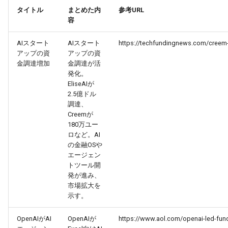
2026-03-31
2026-03-31
2025-09-15
2026-03-28
2025-09-15
2026-03-27
タイトル
まとめた内
参考URL
容
2026-03-30
2026-03-30
2025-09-14
2026-03-27
2026-03-26
AIスタート
AIスタート
https://techfundingnews.com/creem-ra
2026-03-29
2026-03-29
2025-09-13
2026-03-26
2026-03-25
アップの資
アップの資
金調達増加
金調達が活
発化。
2026-03-28
2026-03-28
2025-09-12
2026-03-25
2026-03-24
EliseAIが
2.5億ドル
2026-03-27
2026-03-27
2025-09-11
2026-03-24
2026-03-23
調達、
Creemが
180万ユー
2026-03-26
2026-03-26
2025-09-10
2026-03-23
2026-03-22
ロなど。AI
の金融OSや
2026-03-25
2026-03-25
2025-09-09
2026-03-22
2026-03-21
エージェン
トツール開
2026-03-24
2026-03-24
2025-09-08
2026-03-21
2026-03-20
発が進み、
市場拡大を
示す。
2026-03-23
2026-03-23
2025-09-07
2026-03-20
2026-03-19
OpenAIがAI
OpenAIが
https://www.aol.com/openai-led-fun
2026-03-22
2026-03-22
2025-09-06
2026-03-19
2026-03-18