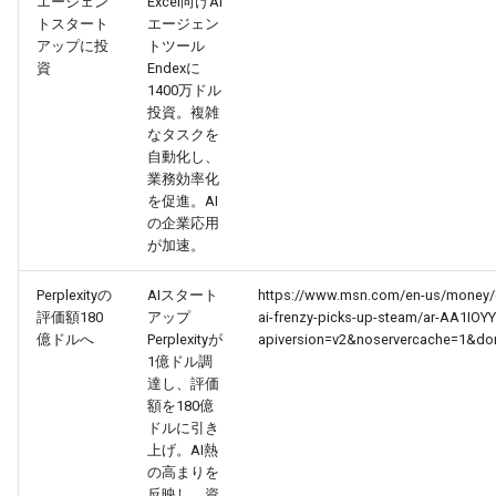
エージェン
Excel向けAI
トスタート
エージェン
アップに投
トツール
2026-03-21
2026-03-21
2025-09-05
2026-03-18
2026-03-17
資
Endexに
1400万ドル
2026-03-20
2026-03-20
2025-09-04
2026-03-17
2026-03-16
投資。複雑
なタスクを
2026-03-19
2026-03-19
2025-09-03
2026-03-16
2026-03-15
自動化し、
業務効率化
を促進。AI
2026-03-18
2026-03-18
2025-09-02
2026-03-15
2026-03-14
の企業応用
が加速。
2026-03-17
2026-03-17
2025-09-01
2026-03-14
2026-03-13
Perplexityの
AIスタート
https://www.msn.com/en-us/money/co
評価額180
アップ
ai-frenzy-picks-up-steam/ar-AA1IOY
2026-03-16
2026-03-16
2025-08-31
2026-03-13
2026-03-12
億ドルへ
Perplexityが
apiversion=v2&noservercache=1&d
1億ドル調
2026-03-15
2026-03-15
2025-08-30
2026-03-12
2026-03-11
達し、評価
額を180億
2026-03-14
2026-03-14
2025-08-29
2026-03-11
2026-03-10
ドルに引き
上げ。AI熱
の高まりを
2026-03-13
2026-03-13
2025-08-28
2026-03-10
2026-03-09
反映し、資