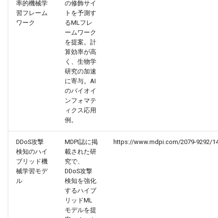
率的機械学
の修飾サイ
習フレーム
トを予測す
2026-05-06
2026-05-06
2025-10-21
2026-05-03
2025-10-21
2026-05-02
2025-10-21
ワーク
るMLフレ
ームワーク
2026-05-05
2026-05-05
2025-10-20
2026-05-02
2025-10-20
2026-05-01
2025-10-20
を提案。計
算効率が高
2026-05-04
く、生物学
2026-05-04
2025-10-19
2026-05-01
2025-10-19
2026-04-30
2025-10-19
研究の加速
に寄与。AI
2026-05-03
2026-05-03
2025-10-18
2026-04-30
2025-10-18
2026-04-29
2025-10-18
のバイオイ
ンフォマテ
2026-05-02
2026-05-02
2025-10-17
2026-04-29
2025-10-17
2026-04-28
2025-10-17
ィクス応用
例。
2026-05-01
2026-05-01
2025-10-16
2026-04-28
2025-10-16
2026-04-27
2025-10-16
DDoS攻撃
MDPI誌に掲
https://www.mdpi.com/2079-9292/1
検知のハイ
載された研
2026-04-30
2026-04-30
2025-10-15
2026-04-27
2025-10-15
2026-04-26
2025-10-15
ブリッド機
究で、
械学習モデ
DDoS攻撃
2026-04-29
ル
検知を強化
2026-04-29
2025-10-14
2026-04-26
2025-10-14
2026-04-25
2025-10-14
するハイブ
リッドML
2026-04-28
2026-04-28
2025-10-13
2026-04-25
2025-10-13
2026-04-24
2025-10-13
モデルを提