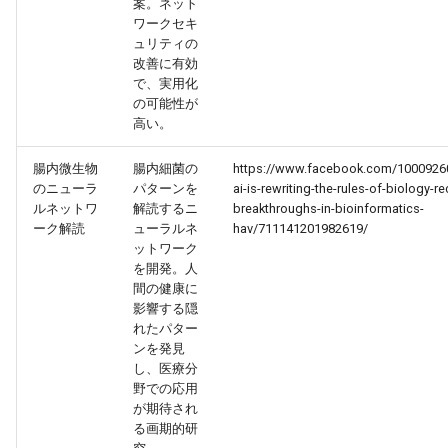
案。ネット
2026-04-27
2026-04-27
2025-10-12
2026-04-24
2025-10-12
2026-04-23
2025-10-12
ワークセキ
ュリティの
改善に有効
2026-04-26
2026-04-26
2025-10-11
2026-04-23
2025-10-11
2026-04-22
2025-10-11
で、実用化
の可能性が
2026-04-25
2026-04-25
2025-10-10
2026-04-22
2025-10-10
2026-04-21
2025-10-10
高い。
2026-04-24
腸内微生物
腸内細菌の
https://www.facebook.com/1000926
2026-04-24
2025-10-09
2026-04-21
2025-10-09
2026-04-20
2025-10-09
のニューラ
パターンを
ai-is-rewriting-the-rules-of-biology-re
ルネットワ
解読するニ
breakthroughs-in-bioinformatics-
2026-04-23
2026-04-23
2025-10-08
2026-04-20
2025-10-08
2026-04-19
2025-10-08
ーク解読
ューラルネ
hav/711141201982619/
ットワーク
2026-04-22
2026-04-22
2025-10-07
2026-04-19
2025-10-07
2026-04-18
2025-10-07
を開発。人
間の健康に
影響する隠
2026-04-21
2026-04-21
2025-10-06
2026-04-18
2025-10-06
2026-04-17
2025-10-06
れたパター
ンを発見
2026-04-20
2026-04-20
2025-10-05
2026-04-17
2025-10-05
2026-04-16
2025-10-05
し、医療分
野での応用
が期待され
2026-04-19
2026-04-19
2025-10-04
2026-04-16
2025-10-04
2026-04-15
2025-10-04
る画期的研