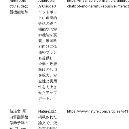
Anthropic
Anthropic
https://mashable.com/article/anthro
2026-06-21
2026-06-21
2025-12-06
2026-01-18
2026-01-18
2026-06-19
2025-12-06
2026-01-18
2026-01-13
2026-06-19
2025-12-06
2026-01-18
2026-06-21
2026-06-16
のClaudeに
がClaudeチ
chatbot-end-harmful-abusive-interac
新機能追加
ャットボッ
トに虐待的
2026-06-20
2026-06-20
2025-12-05
2026-01-11
2026-01-11
2026-06-18
2025-12-05
2026-01-11
2026-06-18
2025-12-05
2026-01-11
2026-06-20
2026-06-15
会話の終了
機能やPC制
2026-06-19
2026-06-19
2025-12-04
2026-01-04
2026-01-04
2026-06-17
2025-12-04
2026-01-04
2026-06-17
2025-12-04
2026-01-04
2026-06-19
2026-06-14
御機能を実
装。米国政
2026-06-18
府向けに低
2026-06-18
2025-12-03
2026-06-16
2025-12-03
2026-06-16
2025-12-03
2026-06-18
2026-06-13
価格プラン
も提供し、
2026-06-17
2026-06-17
2025-12-02
2026-06-14
2025-12-02
2026-06-15
2025-12-02
2026-06-17
2026-06-11
企業・政府
向けの活用
2026-06-16
2026-06-16
2025-12-01
2026-06-13
2025-12-01
2026-06-14
2025-12-01
2026-06-16
2026-06-10
を拡大。安
全性と実用
性を向上さ
2026-06-15
2026-06-15
2025-11-30
2026-06-12
2025-11-30
2026-06-13
2025-11-30
2026-06-15
2026-06-09
せたアップ
デート。
2026-06-14
2026-06-14
2025-11-29
2026-06-11
2025-11-29
2026-06-12
2025-11-29
2026-06-14
2026-06-08
新論文: 蛋
Nature誌に
https://www.nature.com/articles/s41
2026-06-13
白質翻訳後
掲載された
2026-06-13
2025-11-28
2026-06-10
2025-11-28
2026-06-11
2025-11-28
2026-06-13
2026-06-07
修飾予測の
論文で、蛋
MLフレー
白質の翻訳