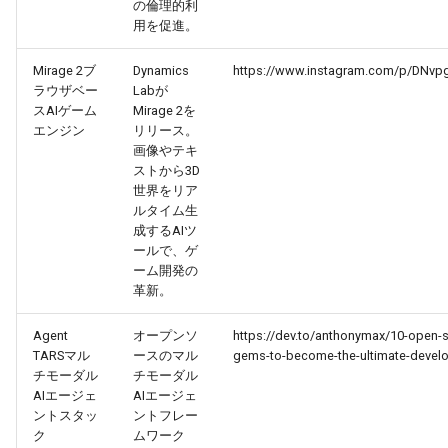
の倫理的利
用を促進。
2026-03-03
2026-03-03
2025-08-18
2026-02-28
2026-02-27
Mirage 2ブ
Dynamics
https://www.instagram.com/p/DNvpg
2026-03-02
2026-03-02
2025-08-17
2026-02-27
2026-02-26
ラウザベー
Labが
スAIゲーム
Mirage 2を
2026-03-01
2026-03-01
2025-08-16
2026-02-26
2026-02-25
エンジン
リリース。
画像やテキ
ストから3D
2026-02-28
2026-02-28
2025-08-15
2026-02-25
2026-02-24
世界をリア
ルタイム生
2026-02-27
2026-02-27
2025-08-14
2026-02-24
2026-02-23
成するAIツ
ールで、ゲ
ーム開発の
2026-02-26
2026-02-26
2025-08-13
2026-02-23
2026-02-22
革新。
2026-02-25
2026-02-25
2025-08-12
2026-02-22
2026-02-21
Agent
オープンソ
https://dev.to/anthonymax/10-open-
TARSマル
ースのマル
gems-to-become-the-ultimate-develo
2026-02-24
2026-02-24
2025-08-11
2026-02-21
2026-02-20
チモーダル
チモーダル
AIエージェ
AIエージェ
ントスタッ
ントフレー
2026-02-23
2026-02-23
2025-08-09
2026-02-20
2026-02-19
ク
ムワーク