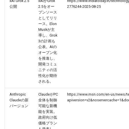
xAI Grok 2.5
xAIがGrok
https://www.indiatoday.in/technolog
公開
2.5をオー
2776244-2025-08-25
2026-05-24
プンソース
2026-05-24
2025-11-08
2026-05-21
2025-11-08
2026-05-20
2025-11-08
2026-05-24
としてリリ
ース。Elon
2026-05-23
2026-05-23
2025-11-07
2026-05-20
2025-11-07
2026-05-19
2025-11-07
2026-05-23
Muskが主
導し、Grok
2026-05-22
2026-05-22
2025-11-06
2026-05-19
2025-11-06
2026-05-18
2025-11-06
2026-05-22
3の計画も
公表。AIの
オープン化
2026-05-21
2026-05-21
2025-11-05
2026-05-18
2025-11-05
2026-05-17
2025-11-05
2026-05-21
を推進し、
開発コミュ
2026-05-20
2026-05-20
2025-11-04
2026-05-17
2025-11-04
2026-05-16
2025-11-04
2026-05-20
ニティの活
性化が期待
される。
2026-05-19
2026-05-19
2025-11-03
2026-05-16
2025-11-03
2026-05-15
2025-11-03
2026-05-18
Anthropic
ClaudeがPC
https://www.msn.com/en-us/news/tech
2026-05-18
2026-05-18
2025-11-02
2026-05-15
2025-11-02
2026-05-14
2025-11-02
Claudeの新
全体を制御
apiversion=v2&noservercache=1&d
バージョン
可能な新機
2026-05-17
2026-05-17
2025-11-01
2026-05-14
2025-11-01
2026-05-13
2025-11-01
能を実装。
政府向け低
価格プラン
2026-05-16
2026-05-16
2025-10-31
2026-05-13
2025-10-31
2026-05-12
2025-10-31
も発表し、