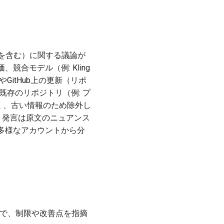
 3.1を含む）に関する議論が
合モデル（例: Kling
GitHub上の更新（リポ
既存のリポジトリ（例: プ
く、古い情報のため除外し
。発言は原文のニュアンス
多様なアカウントから分
方で、制限や改善点を指摘