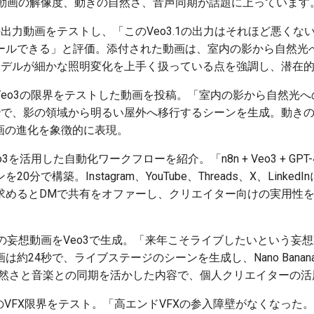
動画の解像度、動きの自然さ、音声同期が話題に上っています
3.1の出力動画をテストし、「このVeo3.1の出力はそれほど悪く
ールできる」と評価。添付された動画は、室内の影から自然光
モデルが細かな照明変化を上手く扱っている点を強調し、潜在
 Veo3の限界をテストした動画を投稿。「室内の影から自然光
秒で、影の領域から明るい屋外へ移行するシーンを生成。動き
動画の進化を象徴的に表現。
Veo3を活用した自動化ワークフローを紹介。「n8n + Veo3 + G
0分で構築。Instagram、YouTube、Threads、X、Link
求めるとDMで共有をオファーし、クリエイター向けの実用性
。
身の妄想動画をVeo3で生成。「来年こそライブしたいという妄
約24秒で、ライブステージのシーンを生成し、Nano Banana
の自然さと音楽との同期を活かした内容で、個人クリエイターの
o3のVFX限界をテスト。「高エンドVFXの参入障壁がなくなった。これ