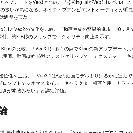
g AIのアップデートをVeo3と比較。「@Kling_aiがVeo3.1レ
話の扱いが気になる。ネイティブアンビエントオーディオが明
対話処理を言及。
Veo3.1とVeo2の進化を比較。「動画生成の驚異的進歩、10ヶ月で: Veo3.1
動画を添付。約3-8秒のクリップで、クオリティ向上を示す。
3.1とKlingの比較。「Veo3.1は多くの点でKlingの新アップデ
と評価。動画は約16秒のテストクリップで、テクスチャ、テキ
3.1の優位性を主張。「Veo3.1は他の動画モデルよりはるかに進
プロンプトでシネマスタイル、キャラクター相互作用、ナラテ
動きが本物みたい」と詳細評価。
論
3.1の動画生成をGrokと組み合わせ。「Grok Imagineはプロンプ