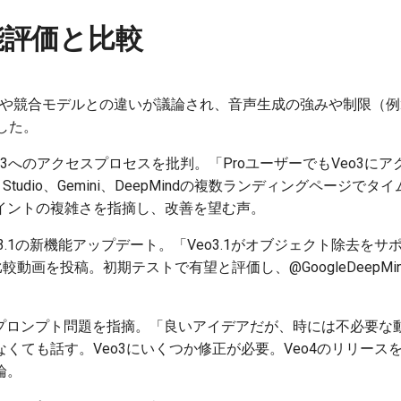
能評価と比較
さや競合モデルとの違いが議論され、音声生成の強みや制限（例
した。
Veo3へのアクセスプロセスを批判。「ProユーザーでもVeo3
w、AI Studio、Gemini、DeepMindの複数ランディングペー
イントの複雑さを指摘し、改善を望む声。
eo3.1の新機能アップデート。「Veo3.1がオブジェクト除去をサ
ue'」と比較動画を投稿。初期テストで有望と評価し、@GoogleDeep
o3のプロンプト問題を指摘。「良いアイデアだが、時には不必要な
くても話す。Veo3にいくつか修正が必要。Veo4のリリース
論。