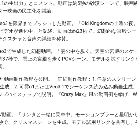
 3.1の生出力」とコメント。動画は約5秒の砂漠シーンで、映画
ター映画の民主化を議論。
 Veo3を限界までプッシュした動画。「Old Kingdomの土曜の
o-ビデオが進化中」と記述。動画は約23秒で、幻想的な宮殿シー
テクスチャと音声の詳細を称賛。
 Veo3で生成した幻想動画。「雲の中を歩く。天空の宮殿のス
37秒で、雲上の宮殿を歩くPOVシーン。モデルを試すリンク
調。
使った動画制作教程を公開。「詳細制作教程：1. 任意のスクリーンショッ
生成。2. 可霊o1またはVeo3.1でシーケンス読み込み動画生成
プバイステップで説明。『Crazy Max』風の動画例を挙げ、We
3のPOV動画。「サンタと一緒に乗車中。モーションブラーと星明
5秒で、クリスマスシーンを生成。モデル試用リンクを共有し、生