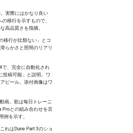
。
ない。実際にはかなり良い
への移行を示すもので、
的な高品質さを指摘。
への移行が比類ない」とコ
の滑らかさと照明のリアリ
PT-4で、完全に自動化され
edInに投稿可能」と説明。ワ
をアピール。添付画像はワ
想動画。歌は毎日トレーニ
 Proとの組み合わせを言
活用例を示す。
はDune Part 3のショ