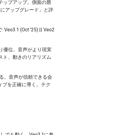
ベルにステップアップ。側面の唇
確にアップグレード」と評
 (Oct '25) || Veo2
ートより優位。音声がより現実
スト、動きのリアリズム
んでる。音声が信頼できる会
ィブを正確に導く。テク
トなしでも動く。Veo3.1に参