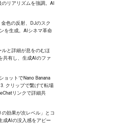
級のリアリズムを強調。AI
夜。金色の反射、DJのスク
ンを生成。AIシネマ革命
ケールと詳細が息をのむほ
を共有し、生成AIのファ
トでNano Banana
。3. クリップで繋げて転場
Chatリンクで詳細共
かりの効果が次レベル」とコ
成AIの没入感をアピー