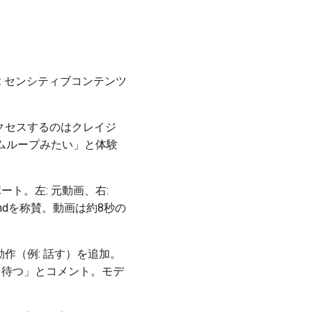
: センシティブコンテンツ
にアクセスするのはクレイジ
ジでタイムループみたい」と体験
ポート。左: 元動画、右:
Mindを称賛。動画は約8秒の
動作（例: 話す）を追加。
を待つ」とコメント。モデ