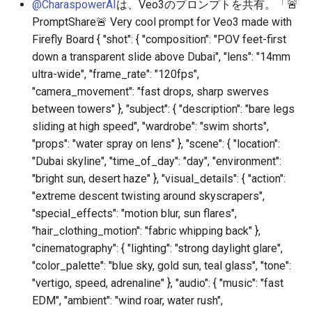
@CharaspowerAI
は、Veo3のプロンプトを共有。「🚨
2026-05-02
2026-05-06
2025-10-21
2026-05-06
2025-10-21
2026-05-03
2025-10-21
PromptShare🚨 Very cool prompt for Veo3 made with
Firefly Board { "shot": { "composition": "POV feet-first
2026-05-01
2026-05-05
2025-10-20
2026-05-05
2025-10-20
2026-05-02
2025-10-20
down a transparent slide above Dubai", "lens": "14mm
ultra-wide", "frame_rate": "120fps",
2026-04-30
2026-05-04
2025-10-19
2026-05-04
2025-10-19
2026-05-01
2025-10-19
"camera_movement": "fast drops, sharp swerves
between towers" }, "subject": { "description": "bare legs
2026-04-29
2026-05-03
2025-10-18
2026-05-03
2025-10-18
2026-04-30
2025-10-18
sliding at high speed", "wardrobe": "swim shorts",
"props": "water spray on lens" }, "scene": { "location":
2026-04-28
2026-05-02
2025-10-17
2026-05-02
2025-10-17
2026-04-29
2025-10-17
"Dubai skyline", "time_of_day": "day", "environment":
"bright sun, desert haze" }, "visual_details": { "action":
2026-04-27
2026-05-01
2025-10-16
2026-05-01
2025-10-16
2026-04-28
2025-10-16
"extreme descent twisting around skyscrapers",
"special_effects": "motion blur, sun flares",
2026-04-26
2026-04-30
2025-10-15
2026-04-30
2025-10-15
2026-04-27
2025-10-15
"hair_clothing_motion": "fabric whipping back" },
"cinematography": { "lighting": "strong daylight glare",
2026-04-25
2026-04-29
2025-10-14
2026-04-29
2025-10-14
2026-04-26
2025-10-14
"color_palette": "blue sky, gold sun, teal glass", "tone":
"vertigo, speed, adrenaline" }, "audio": { "music": "fast
2026-04-24
2026-04-28
2025-10-13
2026-04-28
2025-10-13
2026-04-25
2025-10-13
EDM", "ambient": "wind roar, water rush",