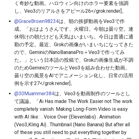
2026-06-10
2026-06-12
2025-11-27
2026-06-12
2025-11-27
2026-06-09
2025-11-27
2026-06-12
2026-06-06
く奇妙な動画。ハロウィン向けのホラー要素を強調
し、Veo3のリアルさをアピール
26
</grok:render]。
2026-06-09
2026-06-11
2025-11-26
2026-06-11
2025-11-26
2026-06-08
2025-11-26
2026-06-11
2026-06-05
@GraceBrown98234
は、朝の挨拶動画をVeo3で作
成。「おはようさんです、火曜日。今朝は曇り空。連
2026-06-07
2026-06-10
2025-11-25
2026-06-10
2025-11-25
2026-06-07
2025-11-25
2026-06-10
2026-06-04
休明けの朝だけども天気はいまいち。今日は普通に通
勤の予定。最近、Grokの画像がいまいちになってきた
2026-06-06
2026-06-09
2025-11-24
2026-06-09
2025-11-24
2026-06-06
2025-11-24
2026-06-09
2026-06-03
ので、GeminiのNanoBananaPro＋Veo3で作ってみ
た。」という日本語の投稿で、Grokの画像生成が不調
2026-06-05
2026-06-08
2025-11-23
2026-06-08
2025-11-23
2026-06-05
2025-11-23
2026-06-08
2026-06-02
のためGeminiのツールとVeo3を組み合わせた動画。
曇り空の風景をAIでアニメーション化し、日常の活用
2026-06-04
2026-06-07
2025-11-22
2026-06-07
2025-11-22
2026-06-04
2025-11-22
2026-06-07
2026-06-01
例を示す
27
</grok:render]。
@30Muammer384
は、Veo3を動画制作のツールとし
2026-06-03
2026-06-06
2025-11-21
2026-06-06
2025-11-21
2026-06-03
2025-11-21
2026-06-06
2026-05-31
て議論。「Ai Has made The Work Easier not The work
completely vanish. Making Long-Form Video is easy
2026-06-02
2026-06-05
2025-11-20
2026-06-05
2025-11-20
2026-06-02
2025-11-20
2026-06-05
2026-05-30
with AI like : . Voice Over (Elevenlabs) . Animation
(Veo3,Kling Ai) . Thumbnail (Nano Banana) But after all
2026-05-31
2026-06-04
2025-11-19
2026-06-04
2025-11-19
2026-06-01
2025-11-19
2026-06-04
of these you still need to put everything together by