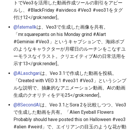
トでVeo3を活用した動画作成ツールの割引をアピー
2026-06-19
2026-06-21
2025-12-06
2026-06-21
2025-12-06
2026-01-18
2026-01-18
2026-06-19
2025-12-06
2026-01-18
2026-01-13
2026-01-18
2026-06-21
2026-06-16
ルし、#BlackFriday #aivideos #Veo3 #veo31をタグ
付け
12
</grok:render]。
2026-06-18
2026-06-20
2025-12-05
2026-06-20
2025-12-05
2026-01-11
2026-01-11
2026-06-18
2025-12-05
2026-01-11
2026-01-11
2026-06-20
2026-06-15
@fatemallk
は、Veo3で生成した画像を共有。
2026-06-17
2026-06-19
2025-12-04
2026-06-19
2025-12-04
2026-01-04
2026-01-04
2026-06-17
2025-12-04
2026-01-04
2026-01-04
2026-06-19
2026-06-14
「mr.squarepants on his Monday grind #AIart
#Geminiai #Veo3」というキャプションで、海綿ボブ
2026-06-16
2026-06-18
2025-12-03
2026-06-18
2025-12-03
2026-06-16
2025-12-03
2026-06-18
2026-06-13
のようなキャラクターが月曜日のルーチンをこなすユ
ーモラスなイラスト。クリエイティブAIの日常活用を
2026-06-15
2026-06-17
2025-12-02
2026-06-17
2025-12-02
2026-06-14
2025-12-02
2026-06-17
2026-06-11
示す
13
</grok:render]。
@ALaschgari
は、Veo 3.1で作成した動画を投稿。
2026-06-14
2026-06-16
2025-12-01
2026-06-16
2025-12-01
2026-06-13
2025-12-01
2026-06-16
2026-06-10
「Created with VEO 3.1 #veo31 #Veo3」というシンプ
ルな説明で、抽象的なアニメーション動画。AIの動画
2026-06-13
2026-06-15
2025-11-30
2026-06-15
2025-11-30
2026-06-12
2025-11-30
2026-06-15
2026-06-09
生成のクオリティをデモ
25
</grok:render]。
@8SecondAI
は、Veo 3.1とSora 2を比較しつつ、Veo3
2026-06-12
2026-06-14
2025-11-29
2026-06-14
2025-11-29
2026-06-11
2025-11-29
2026-06-14
2026-06-08
で生成した動画を共有。「Alien Eyeball Flowers
Probably should have posted this on Halloween #veo3
2026-06-11
2026-06-13
2025-11-28
2026-06-13
2025-11-28
2026-06-10
2025-11-28
2026-06-13
2026-06-07
#alien #weird」で、エイリアンの目玉のような花が動