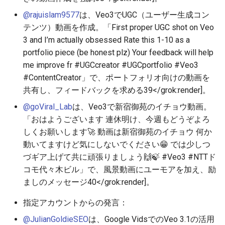
@rajuislam9577
は、Veo3でUGC（ユーザー生成コン
2026-05-20
2026-05-24
2025-11-08
2026-05-24
2025-11-08
2026-05-21
2025-11-08
2026-05-24
テンツ）動画を作成。「First proper UGC shot on Veo
3 and I’m actually obsessed Rate this 1-10 as a
2026-05-19
2026-05-23
2025-11-07
2026-05-23
2025-11-07
2026-05-20
2025-11-07
2026-05-23
portfolio piece (be honest plz) Your feedback will help
me improve fr #UGCcreator #UGCportfolio #Veo3
2026-05-18
2026-05-22
2025-11-06
2026-05-22
2025-11-06
2026-05-19
2025-11-06
2026-05-22
#ContentCreator」で、ポートフォリオ向けの動画を
共有し、フィードバックを求める
39
</grok:render]。
2026-05-17
2026-05-21
2025-11-05
2026-05-21
2025-11-05
2026-05-18
2025-11-05
2026-05-21
@goViral_Lab
は、Veo3で新宿御苑のイチョウ動画。
「おはようございます 連休明け、今週もどうぞよろ
2026-05-16
2026-05-20
2025-11-04
2026-05-20
2025-11-04
2026-05-17
2025-11-04
2026-05-20
しくお願いします🚀 動画は新宿御苑のイチョウ 何か
動いてますけど気にしないでください😁 では少しつ
2026-05-15
2026-05-19
2025-11-03
2026-05-19
2025-11-03
2026-05-16
2025-11-03
2026-05-18
づギア上げて共に頑張りましょう🙌🍃 #Veo3 #NTTド
コモ代々木ビル」で、風景動画にユーモアを加え、励
2026-05-14
2026-05-18
2025-11-02
2026-05-18
2025-11-02
2026-05-15
2025-11-02
ましのメッセージ
40
</grok:render]。
2026-05-13
2026-05-17
2025-11-01
2026-05-17
2025-11-01
2026-05-14
2025-11-01
指定アカウントからの発言：
@JulianGoldieSEO
は、Google VidsでのVeo 3.1の活用
2026-05-12
2026-05-16
2025-10-31
2026-05-16
2025-10-31
2026-05-13
2025-10-31