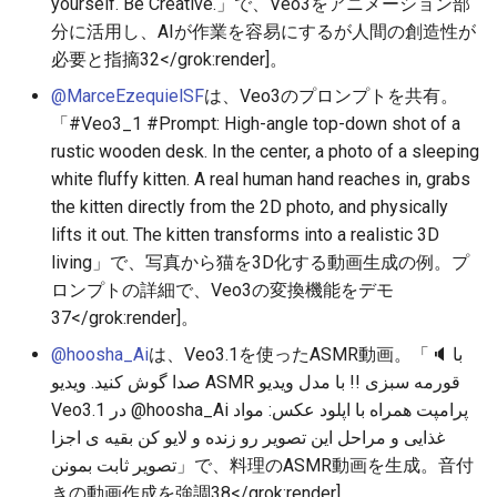
2026-05-30
2026-06-03
2025-11-18
2026-06-03
2025-11-18
2026-05-31
2025-11-18
2026-06-03
yourself. Be Creative.」で、Veo3をアニメーション部
分に活用し、AIが作業を容易にするが人間の創造性が
2026-05-29
2026-06-02
2025-11-17
2026-06-02
2025-11-17
2026-05-30
2025-11-17
2026-06-02
必要と指摘
32
</grok:render]。
@MarceEzequielSF
は、Veo3のプロンプトを共有。
2026-05-28
2026-06-01
2025-11-16
2026-06-01
2025-11-16
2026-05-29
2025-11-16
2026-06-01
「#Veo3_1 #Prompt: High-angle top-down shot of a
rustic wooden desk. In the center, a photo of a sleeping
2026-05-27
2026-05-31
2025-11-15
2026-05-31
2025-11-15
2026-05-28
2025-11-15
2026-05-31
white fluffy kitten. A real human hand reaches in, grabs
the kitten directly from the 2D photo, and physically
2026-05-26
2026-05-30
2025-11-14
2026-05-30
2025-11-14
2026-05-27
2025-11-14
2026-05-30
lifts it out. The kitten transforms into a realistic 3D
living」で、写真から猫を3D化する動画生成の例。プ
2026-05-25
2026-05-29
2025-11-13
2026-05-29
2025-11-13
2026-05-26
2025-11-13
2026-05-29
ロンプトの詳細で、Veo3の変換機能をデモ
37
</grok:render]。
2026-05-24
2026-05-28
2025-11-12
2026-05-28
2025-11-12
2026-05-25
2025-11-12
2026-05-28
@hoosha_Ai
は、Veo3.1を使ったASMR動画。「🔈‌ با
صدا گوش کنید. ویدیو ASMR قورمه سبزی !! با مدل ویدیو
2026-05-23
2026-05-27
2025-11-11
2026-05-27
2025-11-11
2026-05-24
2025-11-11
2026-05-27
Veo3.1 در @hoosha_Ai پرامپت همراه با اپلود عکس: مواد
غذایی و مراحل این تصویر رو زنده و لایو کن بقیه ‌ی اجزا
2026-05-22
2026-05-26
2025-11-10
2026-05-26
2025-11-10
2026-05-23
2025-11-10
2026-05-26
تصویر ثابت بمونن」で、料理のASMR動画を生成。音付
2026-05-21
2026-05-25
2025-11-09
2026-05-25
2025-11-09
2026-05-22
2025-11-09
2026-05-25
きの動画作成を強調
38
</grok:render]。