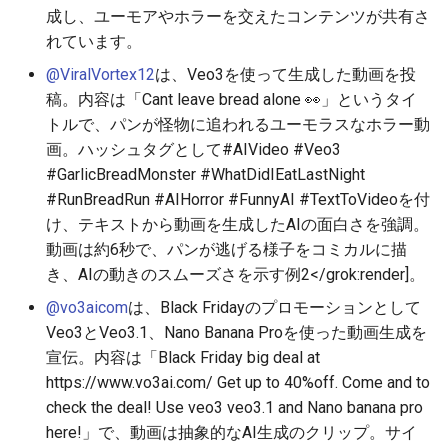
成し、ユーモアやホラーを交えたコンテンツが共有さ
2026-06-30
2026-07-01
2025-12-15
2026-07-01
2025-12-15
2026-03-22
2025-09-24
2026-03-22
2026-03-22
2026-06-30
2025-12-15
2026-03-22
2026-03-15
2026-03-22
2026-06-30
2026-06-28
れています。
2026-06-28
2026-06-30
2025-12-14
2026-06-30
2025-12-14
2026-03-15
2025-09-21
2026-03-15
2026-03-15
2026-06-29
2025-12-14
2026-03-15
2026-03-08
2026-03-15
2026-06-29
2026-06-25
@ViralVortex12
は、Veo3を使って生成した動画を投
稿。内容は「Cant leave bread alone 👀」というタイ
2026-06-26
2026-06-29
2025-12-13
2026-06-29
2025-12-13
2026-03-08
2025-09-19
2026-03-08
2026-03-08
2026-06-28
2025-12-13
2026-03-08
2026-03-01
2026-03-08
2026-06-28
2026-06-24
トルで、パンが怪物に追われるユーモラスなホラー動
画。ハッシュタグとして#AIVideo #Veo3
2026-06-25
2026-06-28
2025-12-12
2026-06-28
2025-12-12
2026-03-01
2026-03-01
2026-03-01
2026-06-26
2025-12-12
2026-03-01
2026-02-22
2026-03-01
2026-06-27
2026-06-23
#GarlicBreadMonster #WhatDidIEatLastNight
#RunBreadRun #AIHorror #FunnyAI #TextToVideoを付
2026-06-24
2026-06-26
2025-12-11
2026-06-26
2025-12-11
2026-02-22
2026-02-22
2026-02-22
2026-06-25
2025-12-11
2026-02-22
2026-02-15
2026-02-22
2026-06-26
2026-06-22
け、テキストから動画を生成したAIの面白さを強調。
動画は約6秒で、パンが逃げる様子をコミカルに描
2026-06-23
2026-06-25
2025-12-10
2026-06-25
2025-12-10
2026-02-15
2026-02-15
2026-02-15
2026-06-24
2025-12-10
2026-02-15
2026-02-08
2026-02-15
2026-06-25
2026-06-21
き、AIの動きのスムーズさを示す例
2
</grok:render]。
@vo3aicom
は、Black Fridayのプロモーションとして
2026-06-22
2026-06-24
2025-12-09
2026-06-24
2025-12-09
2026-02-08
2026-02-08
2026-02-08
2026-06-23
2025-12-09
2026-02-08
2026-02-01
2026-02-08
2026-06-24
2026-06-20
Veo3とVeo3.1、Nano Banana Proを使った動画生成を
宣伝。内容は「Black Friday big deal at
2026-06-21
2026-06-23
2025-12-08
2026-06-23
2025-12-08
2026-02-01
2026-02-05
2026-02-01
2026-06-21
2025-12-08
2026-02-01
2026-01-25
2026-02-01
2026-06-23
2026-06-18
https://www.vo3ai.com/ Get up to 40%off. Come and to
check the deal! Use veo3 veo3.1 and Nano banana pro
2026-06-20
2026-06-22
2025-12-07
2026-06-22
2025-12-07
2026-01-25
2026-01-25
2026-06-20
2025-12-07
2026-01-25
2026-01-18
2026-01-25
2026-06-22
2026-06-17
here!」で、動画は抽象的なAI生成のクリップ。サイ