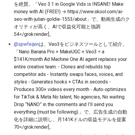
を絶賛。「Veo 3.1 in Google Vids is INSANE! Make
2026-05-11
2026-05-15
2025-10-30
2026-05-15
2025-10-30
2026-05-12
2025-10-30
money with AI (FREE!) → https://www.skool.com/ai-
seo-with-julian-goldie-1553/about」で、動画生成のク
2026-05-10
2026-05-14
2025-10-29
2026-05-14
2025-10-29
2026-05-11
2025-10-29
オリティが高く、AIで収益化可能と強調
54
</grok:render]。
2026-05-09
2026-05-13
2025-10-28
2026-05-13
2025-10-28
2026-05-10
2025-10-28
@spwfeijen
は、Veo3をビジネスツールとして紹介。
「Nano Banana Pro + MakeUGC + Veo3 = a
2026-05-08
2026-05-12
2025-10-27
2026-05-12
2025-10-27
2026-05-09
2025-10-27
$141K/month Ad Machine One AI agent replaces your
entire creative team: - Clones and rebuilds top
2026-05-07
2026-05-11
2025-10-26
2026-05-11
2025-10-26
2026-05-08
2025-10-26
competitor ads - Instantly swaps faces, voices, and
styles - Generates hooks + CTAs in seconds -
2026-05-06
2026-05-10
2025-10-25
2026-05-10
2025-10-25
2026-05-07
2025-10-25
Produces 300+ videos every month - Auto-optimizes
for TikTok & Meta No talent, No agencies, No waiting.
2026-05-05
2026-05-09
2025-10-24
2026-05-09
2025-10-24
2026-05-06
2025-10-24
Drop “NANO” in the comments and I’ll send you
everything (must be following).」で、広告生成の自動
2026-05-04
2026-05-08
2025-10-23
2026-05-08
2025-10-23
2026-05-05
2025-10-23
化を詳細に説明し、月141Kドルの収益モデルを提案
70
</grok:render]。
2026-05-03
2026-05-07
2025-10-22
2026-05-07
2025-10-22
2026-05-04
2025-10-22