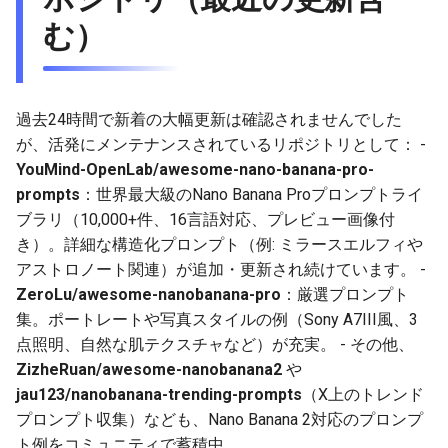
2025-11-18
2026-06-03
2025-11-18
2026-06-03
2025-11-18
2026-05-30
2025-11-18
2026-06-03
む）
2025-11-17
2026-06-02
2025-11-17
2026-06-02
2025-11-17
2026-05-29
2025-11-17
2026-06-02
2025-11-16
2026-06-01
2025-11-16
2026-06-01
2025-11-16
2026-05-28
2025-11-16
2026-06-01
過去24時間で新着の大幅更新は確認されませんでした
が、活発にメンテナンスされているリポジトリとして： -
2025-11-15
2026-05-31
2025-11-15
2026-05-31
2025-11-15
2026-05-27
2025-11-15
2026-05-31
YouMind-OpenLab/awesome-nano-banana-pro-
prompts
：世界最大級のNano Banana Proプロンプトライ
2025-11-14
2026-05-30
2025-11-14
2026-05-30
2025-11-14
2026-05-26
2025-11-14
2026-05-30
ブラリ（10,000+件、16言語対応、プレビュー画像付
き）。詳細な構造化プロンプト（例: ミラースエルフィや
2025-11-13
2026-05-29
2025-11-13
2026-05-29
2025-11-13
2026-05-25
2025-11-13
2026-05-29
アストロノート関連）が追加・更新され続けています。 -
ZeroLu/awesome-nanobanana-pro
：厳選プロンプト
2025-11-12
2026-05-28
2025-11-12
2026-05-28
2025-11-12
2026-05-24
2025-11-12
2026-05-28
集。ポートレートや写真スタイルの例（Sony A7III風、3
点照明、自然な肌テクスチャなど）が充実。 - その他、
2025-11-11
2026-05-27
2025-11-11
2026-05-27
2025-11-11
2026-05-23
2025-11-11
2026-05-27
ZizheRuan/awesome-nanobanana2
や
2025-11-10
jau123/nanobanana-trending-prompts
2026-05-26
2025-11-10
2026-05-26
2025-11-10
2026-05-22
2025-11-10
2026-05-26
（X上のトレンド
プロンプト収集）なども、Nano Banana 2対応のプロンプ
2025-11-09
2026-05-25
2025-11-09
2026-05-25
2025-11-09
2026-05-21
2025-11-09
2026-05-25
ト例をコミュニティで蓄積中。