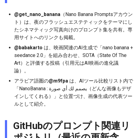
2025-11-27
2026-06-12
2025-11-27
2026-06-12
2025-11-27
2026-06-10
2025-11-27
2026-06-12
2026-06-06
@get_nano_banana
（Nano Banana Promptsアカウン
2025-11-26
2026-06-11
2025-11-26
2026-06-11
2025-11-26
2026-06-09
2025-11-26
2026-06-11
2026-06-05
ト）は、夜のフラッシュエステティックをテーマにし
たシネマティック写真向けのプロンプト集を共有。専
2025-11-25
2026-06-10
2025-11-25
2026-06-10
2025-11-25
2026-06-07
2025-11-25
2026-06-10
2026-06-04
用サイトへのリンクも掲載。
@babakarto
は、映画関連のAI生成で「nano banana +
2025-11-24
2026-06-09
2025-11-24
2026-06-09
2025-11-24
2026-06-06
2025-11-24
2026-06-09
2026-06-03
seedance 2.0」を組み合わせ、SOTA（State Of The
Art）と評価する投稿（引用元はAI映画の進化議
2025-11-23
2026-06-08
2025-11-23
2026-06-08
2025-11-23
2026-06-05
2025-11-23
2026-06-08
2026-06-02
論）。
2025-11-22
2026-06-07
2025-11-22
2026-06-07
2025-11-22
2026-06-04
2025-11-22
2026-06-07
2026-06-01
アラビア語圏の
@m9fpa
は、AIツール比較リスト内で
「NanoBanana : يصمم لك أي صورة（どんな画像もデザ
2025-11-21
2026-06-06
2025-11-21
2026-06-06
2025-11-21
2026-06-03
2025-11-21
2026-06-06
2026-05-31
インしてくれる）」と位置づけ、画像生成の代表ツー
ルとして紹介。
2025-11-20
2026-06-05
2025-11-20
2026-06-05
2025-11-20
2026-06-02
2025-11-20
2026-06-05
2026-05-30
GitHubのプロンプト関連リ
2025-11-19
2026-06-04
2025-11-19
2026-06-04
2025-11-19
2026-05-31
2025-11-19
2026-06-04
ポジトリ（最近の更新含