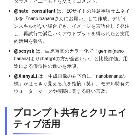
タラメ」とユーモアを交えてコメント。
2025-12-06
2026-06-21
2025-12-06
2026-06-21
2025-12-06
2026-01-18
2026-01-18
2026-01-18
2026-01-13
2026-06-19
2025-12-06
2026-01-18
2026-06-21
2026-06-16
@hato_consultant
は、ECサイトの注意事項サムネイ
ルを「nano bananaさんにお願い」して作成。デザイ
2025-12-05
2026-06-20
2025-12-05
2026-06-20
2025-12-05
2026-01-11
2026-01-11
2026-01-11
2026-06-18
2025-12-05
2026-01-11
2026-06-20
2026-06-15
ンスキルがない場合でも、イメージを言語化して発注
し、再試行で満足いくアウトプットを得られたと実用
2025-12-04
2026-06-19
2025-12-04
2026-06-19
2025-12-04
2026-01-04
2026-01-04
2026-01-04
2026-06-17
2025-12-04
2026-01-04
2026-06-19
2026-06-14
的活用を報告。
2025-12-03
2026-06-18
2025-12-03
2026-06-18
2025-12-03
2026-06-16
2025-12-03
2026-06-18
2026-06-13
@pcsysk
は、白黒写真のカラー化で「gemini(nano
banana)よりchatgptの方が全然いい」と比較評価。用
2025-12-02
2026-06-17
2025-12-02
2026-06-17
2025-12-02
2026-06-15
2025-12-02
2026-06-17
2026-06-11
途による優位性の違いを示唆。
@XianyuLi
は、生成画像の右下角に「nanobananaの
2025-12-01
2026-06-16
2025-12-01
2026-06-16
2025-12-01
2026-06-14
2025-12-01
2026-06-16
2026-06-10
標」がはっきり見える点を指摘（笑）。モデル特有の
ウォーターマークや痕跡に関する軽い言及。
2025-11-30
2026-06-15
2025-11-30
2026-06-15
2025-11-30
2026-06-13
2025-11-30
2026-06-15
2026-06-09
2025-11-29
2026-06-14
2025-11-29
2026-06-14
2025-11-29
2026-06-12
2025-11-29
2026-06-14
2026-06-08
プロンプト共有とクリエイ
ティブ活用
2025-11-28
2026-06-13
2025-11-28
2026-06-13
2025-11-28
2026-06-11
2025-11-28
2026-06-13
2026-06-07