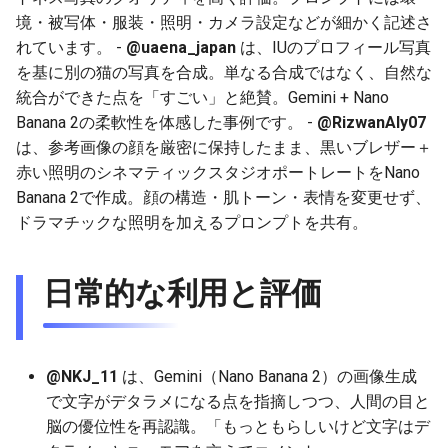
境・被写体・服装・照明・カメラ設定などが細かく記述さ
2025-12-15
2026-07-01
2025-12-15
2026-07-01
2025-12-15
2026-03-22
2025-09-24
2026-03-22
2026-03-22
2026-03-22
2026-03-15
2026-06-30
2025-12-15
2026-03-22
2026-06-30
2026-06-28
れています。 -
@uaena_japan
は、IUのプロフィール写真
2025-12-14
を基に別の猫の写真を合成。単なる合成ではなく、自然な
2026-06-30
2025-12-14
2026-06-30
2025-12-14
2026-03-15
2025-09-21
2026-03-15
2026-03-15
2026-03-15
2026-03-08
2026-06-28
2025-12-14
2026-03-15
2026-06-29
2026-06-25
統合ができた点を「すごい」と絶賛。Gemini + Nano
2025-12-13
2026-06-29
2025-12-13
2026-06-29
2025-12-13
2026-03-08
2025-09-19
2026-03-08
2026-03-08
2026-03-08
2026-03-01
2026-06-26
2025-12-13
2026-03-08
2026-06-28
2026-06-24
Banana 2の柔軟性を体感した事例です。 -
@RizwanAly07
は、参考画像の顔を厳密に保持したまま、黒いブレザー＋
2025-12-12
2026-06-28
2025-12-12
2026-06-28
2025-12-12
2026-03-01
2026-03-01
2026-03-01
2026-03-01
2026-02-22
2026-06-25
2025-12-12
2026-03-01
2026-06-27
2026-06-23
赤い照明のシネマティックスタジオポートレートをNano
Banana 2で作成。顔の構造・肌トーン・表情を変更せず、
2025-12-11
2026-06-26
2025-12-11
2026-06-26
2025-12-11
2026-02-22
2026-02-22
2026-02-22
2026-02-22
2026-02-15
2026-06-24
2025-12-11
2026-02-22
2026-06-26
2026-06-22
ドラマチックな照明を加えるプロンプトを共有。
2025-12-10
2026-06-25
2025-12-10
2026-06-25
2025-12-10
2026-02-15
2026-02-15
2026-02-15
2026-02-15
2026-02-08
2026-06-23
2025-12-10
2026-02-15
2026-06-25
2026-06-21
日常的な利用と評価
2025-12-09
2026-06-24
2025-12-09
2026-06-24
2025-12-09
2026-02-08
2026-02-08
2026-02-08
2026-02-08
2026-02-01
2026-06-22
2025-12-09
2026-02-08
2026-06-24
2026-06-20
2025-12-08
2026-06-23
2025-12-08
2026-06-23
2025-12-08
2026-02-01
2026-02-05
2026-02-01
2026-02-01
2026-01-25
2026-06-21
2025-12-08
2026-02-01
2026-06-23
2026-06-18
@NKJ_11
は、Gemini（Nano Banana 2）の画像生成
で文字がデタラメになる点を指摘しつつ、人間の目と
2025-12-07
2026-06-22
2025-12-07
2026-06-22
2025-12-07
2026-01-25
2026-01-25
2026-01-25
2026-01-18
2026-06-20
2025-12-07
2026-01-25
2026-06-22
2026-06-17
脳の優位性を再認識。「もっともらしいけど文字はデ