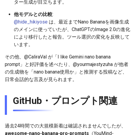
ター生成が目立ちます。
2025-12-06
2026-06-21
2025-12-06
2026-06-21
2025-12-06
2026-01-18
2026-01-18
2026-01-18
2026-01-13
2026-06-19
2025-12-06
2026-01-18
2026-06-21
2026-06-16
他モデルとの比較
:
2025-12-05
2026-06-20
2025-12-05
2026-06-20
2025-12-05
2026-01-11
2026-01-11
2026-01-11
2026-06-18
2025-12-05
2026-01-11
2026-06-20
2026-06-15
@hide_hikiyose
は、最近までNano Bananaを画像生成
のメインに使っていたが、ChatGPTのImage 2.0の進化
2025-12-04
2026-06-19
2025-12-04
2026-06-19
2025-12-04
2026-01-04
2026-01-04
2026-01-04
2026-06-17
2025-12-04
2026-01-04
2026-06-19
2026-06-14
により移行したと報告。ツール選択の変化を反映して
います。
2025-12-03
2026-06-18
2025-12-03
2026-06-18
2025-12-03
2026-06-16
2025-12-03
2026-06-18
2026-06-13
その他、@CaliraVal が「I like Gemini nano banana
2025-12-02
2026-06-17
2025-12-02
2026-06-17
2025-12-02
2026-06-15
2025-12-02
2026-06-17
2026-06-11
prompt」と好評価を述べたり、@yourmajestyzuha が他者
の生成物を「nano banana使用か」と推測する投稿など、
2025-12-01
2026-06-16
2025-12-01
2026-06-16
2025-12-01
2026-06-14
2025-12-01
2026-06-16
2026-06-10
日常会話的な言及が見られます。
2025-11-30
2026-06-15
2025-11-30
2026-06-15
2025-11-30
2026-06-13
2025-11-30
2026-06-15
2026-06-09
GitHub・プロンプト関連
2025-11-29
2026-06-14
2025-11-29
2026-06-14
2025-11-29
2026-06-12
2025-11-29
2026-06-14
2026-06-08
2025-11-28
2026-06-13
2025-11-28
2026-06-13
2025-11-28
2026-06-11
2025-11-28
2026-06-13
2026-06-07
過去24時間での大規模新着は確認されませんでしたが、
awesome-nano-banana-pro-prompts
（YouMind-