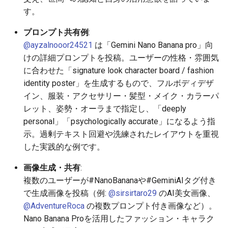
す。
2025-12-15
2026-07-01
2025-12-15
2026-07-01
2025-12-15
2026-03-22
2025-09-24
2026-03-22
2026-03-22
2026-03-22
2026-03-15
2026-06-30
2025-12-15
2026-03-22
2026-06-30
2026-06-28
プロンプト共有例
:
2025-12-14
2026-06-30
2025-12-14
2026-06-30
2025-12-14
2026-03-15
2025-09-21
2026-03-15
2026-03-15
2026-03-15
2026-03-08
2026-06-28
2025-12-14
2026-03-15
2026-06-29
2026-06-25
@ayzalnooor24521
は「Gemini Nano Banana pro」向
けの詳細プロンプトを投稿。ユーザーの性格・雰囲気
2025-12-13
2026-06-29
2025-12-13
2026-06-29
2025-12-13
2026-03-08
2025-09-19
2026-03-08
2026-03-08
2026-03-08
2026-03-01
2026-06-26
2025-12-13
2026-03-08
2026-06-28
2026-06-24
に合わせた「signature look character board / fashion
identity poster」を生成するもので、フルボディデザ
2025-12-12
2026-06-28
2025-12-12
2026-06-28
2025-12-12
2026-03-01
2026-03-01
2026-03-01
2026-03-01
2026-02-22
2026-06-25
2025-12-12
2026-03-01
2026-06-27
2026-06-23
イン、服装・アクセサリー・髪型・メイク・カラーパ
レット、姿勢・オーラまで指定し、「deeply
2025-12-11
2026-06-26
2025-12-11
2026-06-26
2025-12-11
2026-02-22
2026-02-22
2026-02-22
2026-02-22
2026-02-15
2026-06-24
2025-12-11
2026-02-22
2026-06-26
2026-06-22
personal」「psychologically accurate」になるよう指
示。過剰テキスト回避や洗練されたレイアウトを重視
2025-12-10
2026-06-25
2025-12-10
2026-06-25
2025-12-10
2026-02-15
2026-02-15
2026-02-15
2026-02-15
2026-02-08
2026-06-23
2025-12-10
2026-02-15
2026-06-25
2026-06-21
した実践的な例です。
2025-12-09
2026-06-24
2025-12-09
2026-06-24
2025-12-09
2026-02-08
2026-02-08
2026-02-08
2026-02-08
2026-02-01
2026-06-22
2025-12-09
2026-02-08
2026-06-24
2026-06-20
画像生成・共有
:
複数のユーザーが#NanoBananaや#GeminiAIタグ付き
2025-12-08
2026-06-23
2025-12-08
2026-06-23
2025-12-08
2026-02-01
2026-02-05
2026-02-01
2026-02-01
2026-01-25
2026-06-21
2025-12-08
2026-02-01
2026-06-23
2026-06-18
で生成画像を投稿（例:
@sirsirtaro29
のAI美女画像、
@AdventureRoca
の複数プロンプト付き画像など）。
2025-12-07
2026-06-22
2025-12-07
2026-06-22
2025-12-07
2026-01-25
2026-01-25
2026-01-25
2026-01-18
2026-06-20
2025-12-07
2026-01-25
2026-06-22
2026-06-17
Nano Banana Proを活用したファッション・キャラク