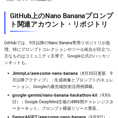
2026-05-03
2026-05-06
2025-10-21
2026-05-06
2025-10-21
2026-05-02
2025-10-21
GitHub上のNano Bananaプロンプ
2026-05-02
2026-05-05
2025-10-20
2026-05-05
2025-10-20
2026-05-01
2025-10-20
ト関連アカウント・リポジトリ
2026-05-01
2026-05-04
2025-10-19
2026-05-04
2025-10-19
2026-04-30
2025-10-19
GitHubでは、9月以降のNano Banana専用リポジトリが急
2026-04-30
2026-05-03
2025-10-18
2026-05-03
2025-10-18
2026-04-29
2025-10-18
増。特にプロンプトコレクションやツール統合が目立つ。
主なものはコミュニティ主導で、Google公式のハッカソ
2026-04-29
2026-05-02
2025-10-17
2026-05-02
2025-10-17
2026-04-28
2025-10-17
ンキットも。
2026-04-28
2026-05-01
2025-10-16
2026-05-01
2025-10-16
2026-04-27
2025-10-16
JimmyLv/awesome-nano-banana
（8月30日更新、9
月以降アクティブ）：生成画像とプロンプトのキュレ
2026-04-27
2026-04-30
2025-10-15
2026-04-30
2025-10-15
2026-04-26
2025-10-15
ーション。Googleの最先端技術活用例満載。
google-gemini/nano-banana-hackathon-kit
（9月6
2026-04-26
2026-04-29
2025-10-14
2026-04-29
2025-10-14
2026-04-25
2025-10-14
日）：Google DeepMind主催の48時間チャレンジスタ
ーターキット。プロンプト構築リソース豊富。
2026-04-25
2026-04-28
2025-10-13
2026-04-28
2025-10-13
2026-04-24
2025-10-13
SamurAIGPT/awesome-nano-banana
（9月9日）：