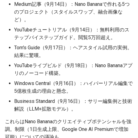
Medium記事（9月14日）：Nano Bananaで作れる5つ
2026-05-12
2026-05-15
2025-10-30
2026-05-15
2025-10-30
2026-05-11
2025-10-30
のプロジェクト（スタイルスワップ、融合画像な
ど）。
2026-05-11
2026-05-14
2025-10-29
2026-05-14
2025-10-29
2026-05-10
2025-10-29
YouTubeチュートリアル（9月14日）：無料利用のス
テップバイステップガイド。閲覧5万回超え。
2026-05-10
2026-05-13
2025-10-28
2026-05-13
2025-10-28
2026-05-09
2025-10-28
Tom's Guide（9月17日）：ヘアスタイル試用の実例。
結果に驚嘆。
2026-05-09
2026-05-12
2025-10-27
2026-05-12
2025-10-27
2026-05-08
2025-10-27
YouTubeライブビルド（9月18日）：Nano Bananaアプ
2026-05-08
2026-05-11
2025-10-26
2026-05-11
2025-10-26
2026-05-07
2025-10-26
リのノーコード構築。
Windows Central（9月16日）：ハイパーリアル編集で
2026-05-07
2026-05-10
2025-10-25
2026-05-10
2025-10-25
2026-05-06
2025-10-25
5億枚生成の理由と懸念。
Business Standard（9月16日）：サリー編集例と技術
2026-05-06
2026-05-09
2025-10-24
2026-05-09
2025-10-24
2026-05-05
2025-10-24
解説（LLM+拡散モデル）。
2026-05-05
2026-05-08
2025-10-23
2026-05-08
2025-10-23
2026-05-04
2025-10-23
これらはNano Bananaのクリエイティブポテンシャルを強
調。制限（1日生成上限、Google One AI Premiumで増加
2026-05-04
2026-05-07
2025-10-22
2026-05-07
2025-10-22
2026-05-03
2025-10-22
可能）についての議論も。