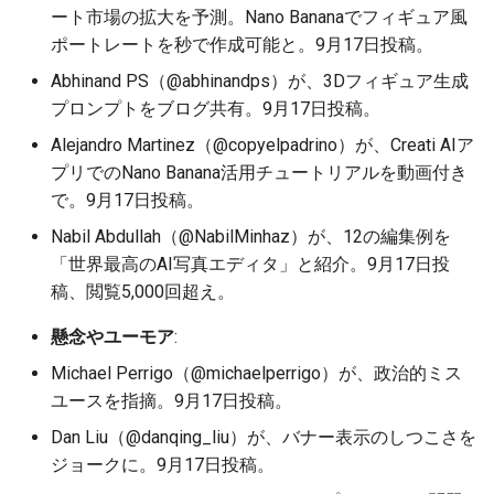
2026-05-31
2026-06-03
2025-11-18
2026-06-03
2025-11-18
2026-05-30
2025-11-18
2026-06-03
ート市場の拡大を予測。Nano Bananaでフィギュア風
ポートレートを秒で作成可能と。9月17日投稿。
2026-05-30
2026-06-02
2025-11-17
2026-06-02
2025-11-17
2026-05-29
2025-11-17
2026-06-02
Abhinand PS（@abhinandps）が、3Dフィギュア生成
プロンプトをブログ共有。9月17日投稿。
2026-05-29
2026-06-01
2025-11-16
2026-06-01
2025-11-16
2026-05-28
2025-11-16
2026-06-01
Alejandro Martinez（@copyelpadrino）が、Creati AIア
2026-05-28
2026-05-31
2025-11-15
2026-05-31
2025-11-15
2026-05-27
2025-11-15
2026-05-31
プリでのNano Banana活用チュートリアルを動画付き
で。9月17日投稿。
2026-05-27
2026-05-30
2025-11-14
2026-05-30
2025-11-14
2026-05-26
2025-11-14
2026-05-30
Nabil Abdullah（@NabilMinhaz）が、12の編集例を
「世界最高のAI写真エディタ」と紹介。9月17日投
2026-05-26
2026-05-29
2025-11-13
2026-05-29
2025-11-13
2026-05-25
2025-11-13
2026-05-29
稿、閲覧5,000回超え。
2026-05-25
2026-05-28
2025-11-12
2026-05-28
2025-11-12
2026-05-24
2025-11-12
2026-05-28
懸念やユーモア
:
Michael Perrigo（@michaelperrigo）が、政治的ミス
2026-05-24
2026-05-27
2025-11-11
2026-05-27
2025-11-11
2026-05-23
2025-11-11
2026-05-27
ユースを指摘。9月17日投稿。
2026-05-23
2026-05-26
2025-11-10
2026-05-26
2025-11-10
2026-05-22
2025-11-10
2026-05-26
Dan Liu（@danqing_liu）が、バナー表示のしつこさを
ジョークに。9月17日投稿。
2026-05-22
2026-05-25
2025-11-09
2026-05-25
2025-11-09
2026-05-21
2025-11-09
2026-05-25