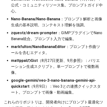
公式・コミュニティリソース集。プロンプトガイド中
2026-04-24
2026-04-27
2025-10-12
2026-04-27
2025-10-12
2026-04-23
2025-10-12
心。
2026-04-23
2026-04-26
2025-10-11
2026-04-26
2025-10-11
2026-04-22
2025-10-11
Nano-Banana/Nano-Banana
：プロンプト解析と画像
生成の基本説明。コンテキスト理解を強調。
2026-04-22
2026-04-25
2025-10-10
2026-04-25
2025-10-10
2026-04-21
2025-10-10
zquestz/dream-prompter
：GIMPプラグインでNano
Banana統合。プロンプト入力で編集。
2026-04-21
2026-04-24
2025-10-09
2026-04-24
2025-10-09
2026-04-20
2025-10-09
markfulton/NanoBananaEditor
：プロンプト作曲ツ
2026-04-20
2026-04-23
2025-10-08
2026-04-23
2025-10-08
2026-04-19
2025-10-08
ールを含むエディタ。
mattppalのGist
（8月27日更新、9月参照）：バリエ
2026-04-19
2026-04-22
2025-10-07
2026-04-22
2025-10-07
2026-04-18
2025-10-07
ーション生成スクリプト。単一プロンプトで複数画
像。
2026-04-18
2026-04-21
2025-10-06
2026-04-21
2025-10-06
2026-04-17
2025-10-06
google-gemini/veo-3-nano-banana-gemini-api-
quickstart
（9月9日）：Veo 3との連携クイックスタ
2026-04-17
2026-04-20
2025-10-05
2026-04-20
2025-10-05
2026-04-16
2025-10-05
ート。プロンプトで画像・動画編集。
2026-04-16
2026-04-19
2025-10-04
2026-04-19
2025-10-04
2026-04-15
2025-10-04
これらのリポジトリは、開発者向けにプロンプト最適化ツ