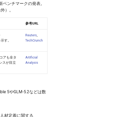
出と新ベンチマークの発表。
除外）。
参考URL
・
Reuters
,
化を示す。
TechCrunch
高スコアも全タ
Artificial
マンスが目立
Analysis
 5やGLM-5.2などは数
・人材定着に関する