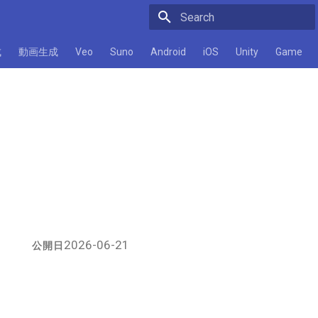
Initializing search
成
動画生成
Veo
Suno
Android
iOS
Unity
Game
2026-06-21
公開日