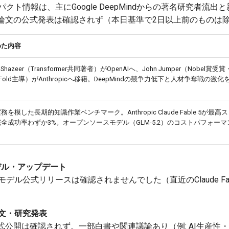
クト情報は、主にGoogle DeepMindからの著名研究者流
論文の公式発表は確認されず（本日基準で2日以上前のものは
めた内容
 Shazeer（Transformer共同著者）がOpenAIへ、John Jumper（Nobel賞受賞
haFold主導）がAnthropicへ移籍。DeepMindの競争力低下と人材争奪戦の激
務を模した長期的知識作業ベンチマーク。Anthropic Claude Fable 5が最
全成功率わずか3%。オープンソースモデル（GLM-5.2）のコストパフォー
 新モデル・アップデート
ル公式リリースは確認されませんでした（直近のClaude Fable
 新論文・研究発表
公開は確認されず。一部白書や関連議論あり（例: AI生産性