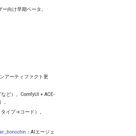
yユーザー向け早期ベータ。
のオープンアーティファクト更
ど）。ComfyUI + ACE-
稿）。
ロトタイプ→コード）。
er_bonochin
：AIエージェ