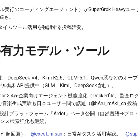
ーミナル実行のコーディングエージェント）がSuperGrok Heav
の接続も。
タイムツール活用を強調する投稿活発。
の有力モデル・ツール
：DeepSeek V4、Kimi K2.6、GLM-5.1、Qwen系など
モデル無料API提供中（GLM、Kimi、DeepSeek含む）。
rsor 3.4が企業向けエージェント機能強化（Dockerfile、監査ログな
ragVAEで音楽生成実験も日本ユーザー間で話題（@hAru_mAki_ch 投
tのAI設計プラットフォーム「Ardot」ベータ公開（自然言語→プ
ァイナンス検索強化も継続。
3件超回避）: -
@excel_niisan
：日常AIタスク活用実践。 -
@sup