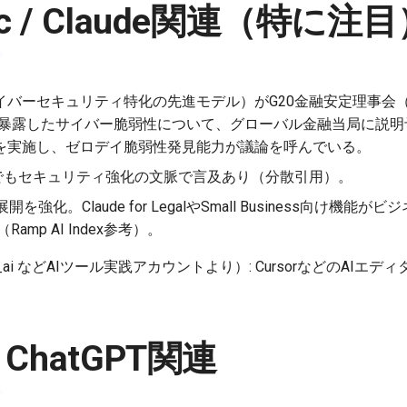
pic / Claude関連（特に注
イバーセキュリティ特化の先進モデル）がG20金融安定理事会（
sが暴露したサイバー脆弱性について、グローバル金融当局に説
を実施し、ゼロデイ脆弱性発見能力が議論を呼んでいる。
でもセキュリティ強化の文脈で言及あり（分散引用）。
け展開を強化。Claude for LegalやSmall Business向け機
Ramp AI Index参考）。
e_ai などAIツール実践アカウントより）: CursorなどのAIエディタ
/ ChatGPT関連