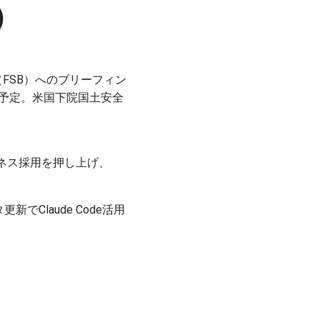
目）
FSB）へのブリーフィン
明予定。米国下院国土安全
能がビジネス採用を押し上げ、
更新でClaude Code活用