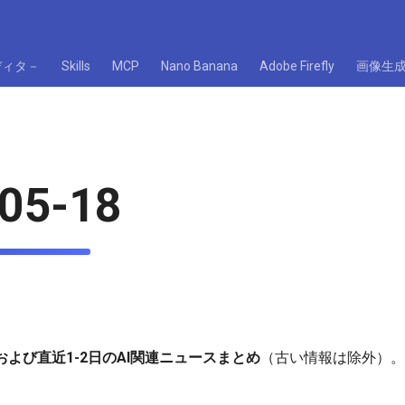
ディタ－
Skills
MCP
Nano Banana
Adobe Firefly
画像生
05-18
）および直近1-2日のAI関連ニュースまとめ
（古い情報は除外）。