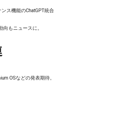
ス機能のChatGPT統合
裁判の動向もニュースに。
連
minium OSなどの発表期待。