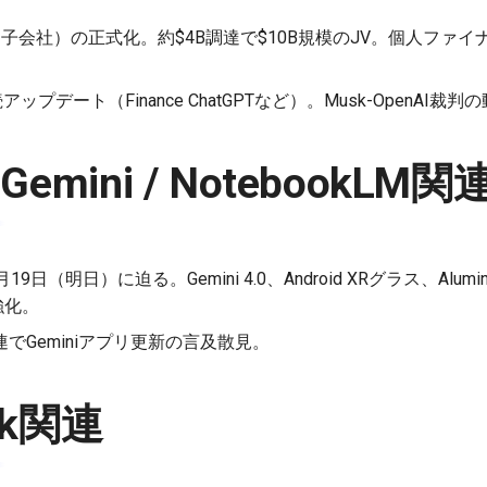
子会社）の正式化。約$4B調達で$10B規模のJV。個人ファイナン
アップデート（Finance ChatGPTなど）。Musk-OpenAI
/ Gemini / NotebookLM関
月19日（明日）に迫る。Gemini 4.0、Android XRグラス、Alu
も強化。
でGeminiアプリ更新の言及散見。
rok関連